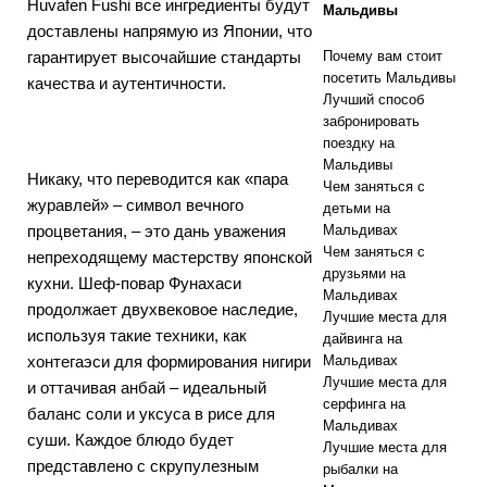
Huvafen Fushi все ингредиенты будут
Мальдивы
доставлены напрямую из Японии, что
ЗВЕЗДОЧНЫЕ
гарантирует высочайшие стандарты
Почему вам стоит
ОТЕЛИ И
посетить Мальдивы
качества и аутентичности.
Лучший способ
КУРОРТЫ
забронировать
поездку на
Мальдивы
Никаку, что переводится как «пара
Чем заняться с
журавлей» – символ вечного
детьми на
процветания, – это дань уважения
Мальдивах
Чем заняться с
непреходящему мастерству японской
друзьями на
кухни. Шеф-повар Фунахаси
Мальдивах
продолжает двухвековое наследие,
Лучшие места для
используя такие техники, как
дайвинга на
хонтегаэси для формирования нигири
Мальдивах
Лучшие места для
и оттачивая анбай – идеальный
серфинга на
баланс соли и уксуса в рисе для
Мальдивах
суши. Каждое блюдо будет
Лучшие места для
представлено с скрупулезным
рыбалки на