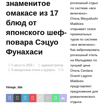
знаменитое
роскошный отдых
системе «все
по системе «все
омакасе из 17
включено».
включено».
Отель Meyyafushi
5-
блюд от
Maldives
ЗВЕЗДОЧНЫЕ
открывает сезон
японского шеф-
премиальных
ОТЕЛИ И
туров по системе
повара Сэцуо
КУРОРТЫ
«все включено».
Фунахаси
Как забронировать
[30 апреля
роскошный отель
на Мальдивах по
2026 г.]
Отель
5 августа 2025 г.
администратор
лучшей цене
Meyyafushi
5-звездочные отели и курорты
0
Отель Centara
Grand Lagoon
Maldives
Maldives
открывает
представляет
#image_title
предложения для
сезон
романтического
премиальных
отдыха.