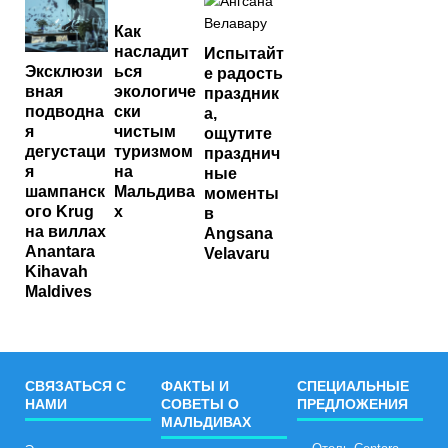
Как
насладит
Испытайт
ься
Эксклюзи
е радость
экологиче
вная
праздник
ски
подводна
а,
чистым
я
ощутите
туризмом
дегустаци
празднич
на
я
ные
Мальдива
шампанск
моменты
х
ого Krug
в
на виллах
Angsana
Anantara
Velavaru
Kihavah
Maldives
СВЯЗАТЬСЯ С
ФАКТЫ И
СПЕЦИАЛЬНЫЕ
НАМИ
СОВЕТЫ О
ПРЕДЛОЖЕНИЯ
МАЛЬДИВАХ