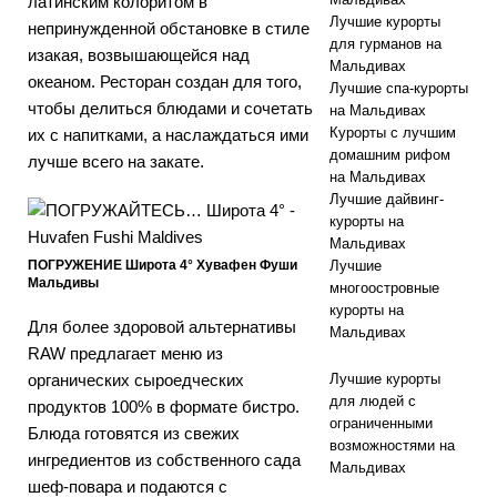
латинским колоритом в
Лучшие курорты
непринужденной обстановке в стиле
для гурманов на
изакая, возвышающейся над
Мальдивах
океаном. Ресторан создан для того,
Лучшие спа-курорты
чтобы делиться блюдами и сочетать
на Мальдивах
Курорты с лучшим
их с напитками, а наслаждаться ими
домашним рифом
лучше всего на закате.
на Мальдивах
Лучшие дайвинг-
курорты на
Мальдивах
ПОГРУЖЕНИЕ Широта 4° Хувафен Фуши
Лучшие
Мальдивы
многоостровные
курорты на
Для более здоровой альтернативы
Мальдивах
RAW предлагает меню из
органических сыроедческих
Лучшие курорты
для людей с
продуктов 100% в формате бистро.
ограниченными
Блюда готовятся из свежих
возможностями на
ингредиентов из собственного сада
Мальдивах
шеф-повара и подаются с