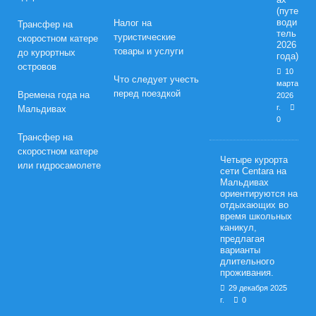
(путе
води
Налог на
Трансфер на
тель
туристические
скоростном катере
2026
товары и услуги
до курортных
года)
островов
10
Что следует учесть
марта
перед поездкой
Времена года на
2026
г.
Мальдивах
0
Трансфер на
скоростном катере
Четыре курорта
или гидросамолете
сети Centara на
Мальдивах
ориентируются на
отдыхающих во
время школьных
каникул,
предлагая
варианты
длительного
проживания.
29 декабря 2025
г.
0