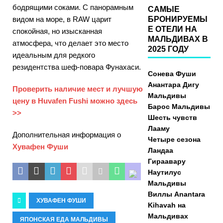
бодрящими соками. С панорамным
САМЫЕ
видом на море, в RAW царит
БРОНИРУЕМЫ
Е ОТЕЛИ НА
спокойная, но изысканная
МАЛЬДИВАХ В
атмосфера, что делает это место
2025 ГОДУ
идеальным для редкого
резидентства шеф-повара Фунахаси.
Сонева Фуши
Анантара Дигу
Проверить наличие мест и лучшую
Мальдивы
цену в Huvafen Fushi можно здесь
Барос Мальдивы
>>
Шесть чувств
Лааму
Дополнительная информация о
Четыре сезона
Хувафен Фуши
Ландаа
Гираавару
Наутилус
Мальдивы
Виллы Anantara
ХУВАФЕН ФУШИ
Kihavah на
Мальдивах
ЯПОНСКАЯ ЕДА МАЛЬДИВЫ