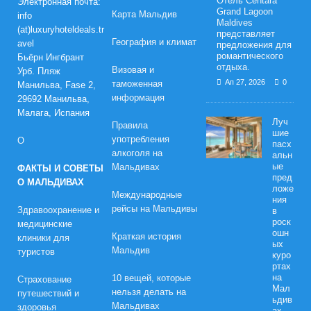
Отель Centara
Электронная почта:
Grand Lagoon
Карта Мальдив
info
Maldives
(at)luxuryhoteldeals.tr
представляет
География и климат
avel
предложения для
романтического
Бьёрн Ингбрант
отдыха.
Визовая и
Урб. Пляж
Ап 27, 2026
0
таможенная
Манильва, Fase 2,
информация
29692 Манильва,
Малага, Испания
Луч
Правила
шие
употребления
О
пасх
алкоголя на
альн
ые
Мальдивах
ФАКТЫ И СОВЕТЫ
пред
О МАЛЬДИВАХ
ложе
Международные
ния
рейсы на Мальдивы
Здравоохранение и
в
роск
медицинские
ошн
Краткая история
клиники для
ых
Мальдив
туристов
куро
ртах
на
10 вещей, которые
Страхование
Мал
нельзя делать на
путешествий и
ьдив
Мальдивах
здоровья
ах