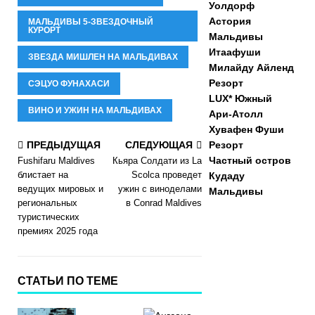
Уолдорф
Астория
МАЛЬДИВЫ 5-ЗВЕЗДОЧНЫЙ
КУРОРТ
Мальдивы
Итаафуши
ЗВЕЗДА МИШЛЕН НА МАЛЬДИВАХ
Милайду Айленд
Резорт
СЭЦУО ФУНАХАСИ
LUX* Южный
ВИНО И УЖИН НА МАЛЬДИВАХ
Ари-Атолл
Хувафен Фуши
ПРЕДЫДУЩАЯ
СЛЕДУЮЩАЯ
Резорт
Частный остров
Fushifaru Maldives
Кьяра Солдати из La
блистает на
Scolca проведет
Кудаду
ведущих мировых и
ужин с виноделами
Мальдивы
региональных
в Conrad Maldives
туристических
премиях 2025 года
СТАТЬИ ПО ТЕМЕ