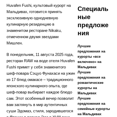
туров по
Huvafen Fushi, культовый курорт на
Специаль
Мальдивах, готовится принять
системе «все
ные
эксклюзивную однодневную
включено».
предложе
кулинарную резиденцию в
5-
знаменитом ресторане Nikaku,
ния
отмеченном двумя звездами
ЗВЕЗДОЧНЫЕ
Мишлен.
Лучшие
ОТЕЛИ И
предложения на
В понедельник, 11 августа 2025 года,
КУРОРТЫ
курорты «все
ресторан RAW на воде отеля Huvafen
включено» на
[29 апреля
Fushi примет у себя знаменитого
Мальдивах
Лучшие
шеф-повара Сэцуо Фунахаси на ужин
2026 г.]
Как
предложения на
из 17 блюд омакасе – традиционного
забронироват
романтические
японского кулинарного опыта, где
курорты на
ь роскошный
шеф-повар выбирает каждое блюдо
Мальдивах
сам. Этот особенный вечер позволит
Лучшие
отель на
предложения на
вам заглянуть в мир аутентичных
семейные курорты
Мальдивах по
суши Эдомаэ, стиля, зародившегося
на Мальдивах