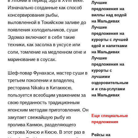
в Японии в период Эдо в XVIII веке.
лучшей цене
Лучшие
Изначально созданные как способ
предложения на
НОВОСТИ
консервирования рыбы,
виллы над водой
на Мальдивах
выловленной в Токийском заливе до
ТУРИЗМА
Лучшие
появления холодильников, суши
[27 апреля
предложения на
Эдомаэ включают в себя такие
курорты с лучшей
2026 г.]
Отель
техники, как засолка в уксусе или
едой и напитками
соли, томление на медленном огне и
на Мальдивах
Centara Grand
Лучшие
маринование в соусах.
Lagoon
предложения на
курорты с
Шеф-повар Фунахаси, мастер суши в
Maldives
лучшими
третьем поколении и владелец
оздоровительным
представляет
ресторана Nikaku в Китакюсю,
и и спа-услугами
пользуется всеобщим уважением за
на Мальдивах
предложения
свою преданность традиционным
для
японским методам приготовления. Он
Еще специальные
романтическог
закупает свежайшую рыбу из
предложения
пролива Канмон, разделяющего
о отдыха.
острова Хонсю и Кюсю. В этот раз в
Рейсы на
5-