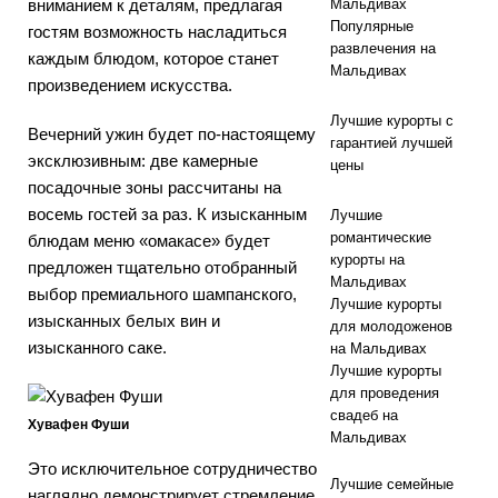
вниманием к деталям, предлагая
Мальдивах
Популярные
гостям возможность насладиться
развлечения на
каждым блюдом, которое станет
Мальдивах
произведением искусства.
Лучшие курорты с
Вечерний ужин будет по-настоящему
гарантией лучшей
эксклюзивным: две камерные
цены
посадочные зоны рассчитаны на
восемь гостей за раз. К изысканным
Лучшие
романтические
блюдам меню «омакасе» будет
курорты на
предложен тщательно отобранный
Мальдивах
выбор премиального шампанского,
Лучшие курорты
изысканных белых вин и
для молодоженов
изысканного саке.
на Мальдивах
Лучшие курорты
для проведения
свадеб на
Хувафен Фуши
Мальдивах
Это исключительное сотрудничество
Лучшие семейные
наглядно демонстрирует стремление