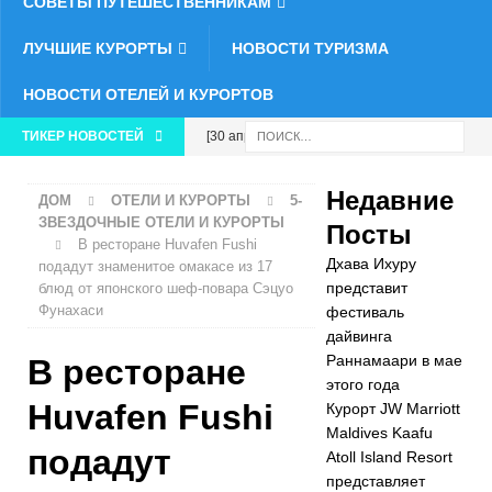
СОВЕТЫ ПУТЕШЕСТВЕННИКАМ
ЛУЧШИЕ КУРОРТЫ
НОВОСТИ ТУРИЗМА
НОВОСТИ ОТЕЛЕЙ И КУРОРТОВ
ТИКЕР НОВОСТЕЙ
[30 апреля
2026 г.]
Недавние
ДОМ
ОТЕЛИ И КУРОРТЫ
5-
Курорт JW
ЗВЕЗДОЧНЫЕ ОТЕЛИ И КУРОРТЫ
Посты
В ресторане Huvafen Fushi
Marriott
Дхава Ихуру
подадут знаменитое омакасе из 17
Maldives Kaafu
представит
блюд от японского шеф-повара Сэцуо
Фунахаси
фестиваль
Atoll Island
дайвинга
Раннамаари в мае
В ресторане
Resort
этого года
представляет
Huvafen Fushi
Курорт JW Marriott
Maldives Kaafu
роскошный
подадут
Atoll Island Resort
отдых по
представляет