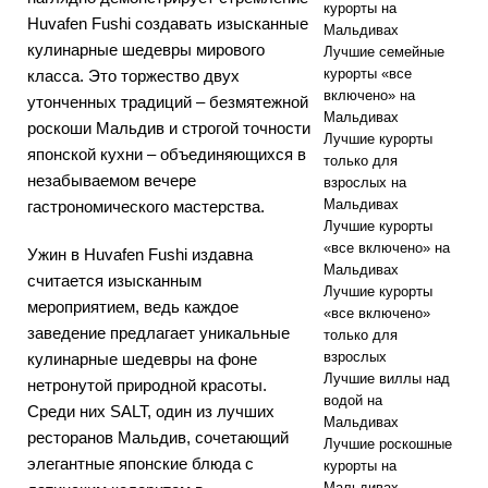
курорты на
Huvafen Fushi создавать изысканные
Мальдивах
кулинарные шедевры мирового
Лучшие семейные
курорты «все
класса. Это торжество двух
включено» на
утонченных традиций – безмятежной
Мальдивах
роскоши Мальдив и строгой точности
Лучшие курорты
японской кухни – объединяющихся в
только для
незабываемом вечере
взрослых на
Мальдивах
гастрономического мастерства.
Лучшие курорты
«все включено» на
Ужин в Huvafen Fushi издавна
Мальдивах
считается изысканным
Лучшие курорты
мероприятием, ведь каждое
«все включено»
заведение предлагает уникальные
только для
взрослых
кулинарные шедевры на фоне
Лучшие виллы над
нетронутой природной красоты.
водой на
Среди них SALT, один из лучших
Мальдивах
ресторанов Мальдив, сочетающий
Лучшие роскошные
элегантные японские блюда с
курорты на
Мальдивах