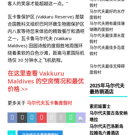
客人的笑容才能超越这一点。”
假村
马尔代夫最好的水疗
瓦卡鲁保护区 (Vakkaru Reserve) 是联
度假村
马尔代夫拥有最佳珊
合国教科文组织巴阿环礁生物圈保护区
瑚礁的度假村
内八家等待您来体验的精致餐厅和酒吧
马尔代夫最佳潜水度
之一，瓦卡鲁马尔代夫 (Vakkaru
假村
Maldives) 田园诗般的度假胜地周围环
马尔代夫最佳多岛度
绕着柔软的白色沙滩，距离马累国际机
假村
场仅 30 分钟水上飞机航程。
马尔代夫最佳无障碍
在这里查看 Vakkuru
度假村
Maldives 的空房情况和最优
2025年马尔代夫
价格 >>
最热销酒店
更多关于
马尔代夫瓦卡鲁度假村
索尼娃富士
马尔代夫笛古岛安纳
塔拉
马尔代夫巴洛斯岛
拉姆岛六善酒店