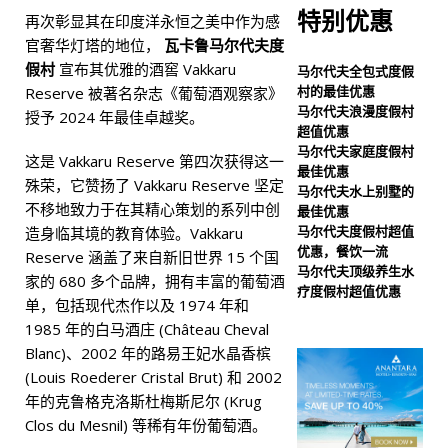
特别优惠
再次彰显其在印度洋永恒之美中作为感
出史上最大规模的黑色星期
官奢华灯塔的地位，
瓦卡鲁马尔代夫度
五促销活动，最高可享80%
假村
宣布其优雅的酒窖 Vakkaru
马尔代夫全包式度假
村的最佳优惠
Reserve 被著名杂志《葡萄酒观察家》
折扣，并提供免费接送服
马尔代夫浪漫度假村
授予 2024 年最佳卓越奖。
超值优惠
务。
特别优惠
马尔代夫家庭度假村
这是 Vakkaru Reserve 第四次获得这一
[ 2025 年 11 月 13 日 ]
诺
最佳优惠
殊荣，它赞扬了 Vakkaru Reserve 坚定
马尔代夫水上别墅的
瓦马尔代夫蜜月之旅，55%
不移地致力于在其精心策划的系列中创
最佳优惠
马尔代夫度假村超值
造身临其境的教育体验。Vakkaru
优惠
特别优惠
优惠，餐饮一流
Reserve 涵盖了来自新旧世界 15 个国
马尔代夫顶级养生水
家的 680 多个品牌，拥有丰富的葡萄酒
疗度假村超值优惠
单，包括现代杰作以及 1974 年和
1985 年的白马酒庄 (Château Cheval
Blanc)、2002 年的路易王妃水晶香槟
(Louis Roederer Cristal Brut) 和 2002
年的克鲁格克洛斯杜梅斯尼尔 (Krug
Clos du Mesnil) 等稀有年份葡萄酒。