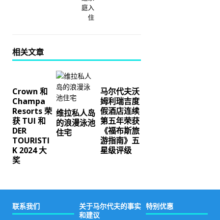
庭入
住
相关文章
Crown 和
马尔代夫沃
Champa
姆利瑞吉度
Resorts 荣
假酒店连续
维拉私人岛
获 TUI 和
第五年荣获
的浪漫泳池
DER
《福布斯旅
住宅
TOURISTI
游指南》五
K 2024 大
星级评级
奖
联系我们
关于马尔代夫的事实
特别优惠
和建议