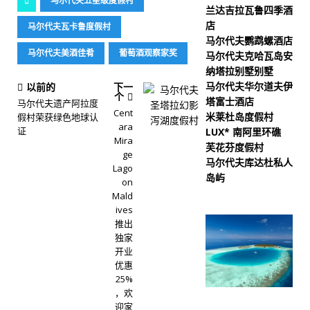
马尔代夫五星级度假村
兰达吉拉瓦鲁四季酒
店
马尔代夫瓦卡鲁度假村
马尔代夫鹦鹉螺酒店
马尔代夫美酒佳肴
葡萄酒观察家奖
马尔代夫克哈瓦岛安
纳塔拉别墅别墅
马尔代夫华尔道夫伊
以前的
下一
个
塔富士酒店
马尔代夫遗产阿拉度
Cent
米莱杜岛度假村
假村荣获绿色地球认
ara
证
LUX* 南阿里环礁
Mira
芙花芬度假村
ge
马尔代夫库达杜私人
Lago
岛屿
on
Mald
ives
推出
独家
开业
优惠
25%
，欢
迎家