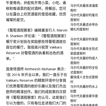
牛里脊肉，并配有开胃小菜、小吃、香
马尔代夫最佳浪漫度
槟和每道菜的配对酒杯。用餐后，您可
假村
以在露台上欣赏酒窖的雪茄收藏，欣赏
马尔代夫最好的蜜月
璀璨的星空。
度假村
马尔代夫最适合举办
婚礼的度假村
《葡萄酒观察家》编辑兼发行人 Marvin
R. Shanken 评论道：“《葡萄酒观察家》
马尔代夫最好的家庭
餐厅奖计划旨在奖励那些将葡萄酒放在
度假村
首位的餐厅。我很高兴祝贺 Vakkaru
马尔代夫最佳全包式
Reserve 对葡萄酒的执着和出色的酒
家庭度假村
马尔代夫最好的成人
单。”
度假村
马尔代夫最好的全包
首席侍酒师 Retheesh Mohanan 表示：
式度假村
“自 2018 年开业以来，我们一直乐于在
最佳成人全包式度假
Vakkaru Reserve 的精致环境中分享我
村
们优质葡萄酒的绝妙乐趣以及我们杰出
马尔代夫最好的水上
别墅
厨师的精湛创作。我们的成就第四次获
马尔代夫最佳豪华度
得《葡萄酒观察家》的认可，这是我们
假村
引以为傲的，只有每位走进我们大门的
马尔代夫最佳美食度