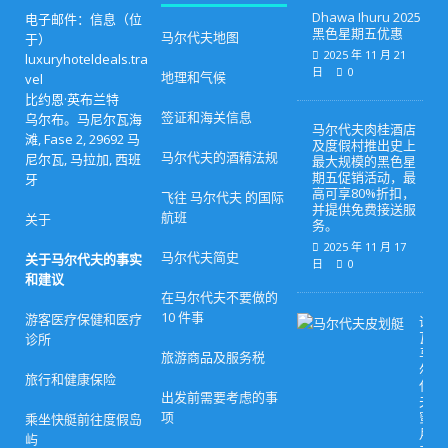
Dhawa Ihuru 2025
电子邮件：信息（位
黑色星期五优惠
马尔代夫地图
于）
2025 年 11 月 21
luxuryhoteldeals.tra
日
0
地理和气候
vel
比约恩·英布兰特
签证和海关信息
乌尔布。马尼尔瓦海
马尔代夫肉桂酒店
滩, Fase 2, 29692 马
及度假村推出史上
马尔代夫的酒精法规
尼尔瓦, 马拉加, 西班
最大规模的黑色星
期五促销活动，最
牙
高可享80%折扣，
飞往 马尔代夫 的国际
并提供免费接送服
航班
关于
务。
2025 年 11 月 17
马尔代夫简史
关于马尔代夫的事实
日
0
和建议
在马尔代夫不要做的
10 件事
游客医疗保健和医疗
诺
瓦
诊所
马
旅游商品及服务税
尔
旅行和健康保险
代
出发前需要考虑的事
夫
项
蜜
乘坐快艇前往度假岛
月
屿