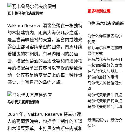
更多特别优惠
瓦卡鲁马尔代夫度假村
飞往 马尔代夫 的航班
Vakkaru Reserve 酒窖坐落在一栋独特
的木制建筑内，距离大海仅几步之遥，
为什么你应该去马尔
是品尝美味佳肴的天堂。酒窖内或烛光
代夫
露台上都可容纳亲密的团体，四周环绕
预订马尔代夫之旅的
着摇曳的棕榈树。有导游陪同的品酒
最佳方式
在马尔代夫与孩子们
会、搭配葡萄酒的品酒晚宴和侍酒师指
一起做的最好的事情
导的搭配菜单是宾客可以享受的精致活
在马尔代夫与朋友一
动，让宾客尽情享受岛上的每一种珍贵
起做的最好的事情
感觉，丰富自己的岛屿之旅。
马尔代夫的最佳潜水
点
马尔代夫最佳冲浪点
马尔代夫最佳钓鱼点
马尔代夫瓦库鲁酒店
马尔代夫的热门活动
2024 年，Vakkaru Reserve 将举办迷
最佳度假村，最低价
人的葡萄酒晚会，包括手工制作的五道
保证
和六道菜菜单，主打黑安格斯牛肉或和