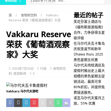
[ 2025 年 11 月 26 日 ]
芙
新闻动态
花芬富士酒店与《福布斯旅
最近的帖子
家
食物和饮料
Vakkaru
游指南》合作，力争获得五
Reserve 荣获《葡萄酒观察家》大奖
芙花芬富士酒店与
星级评级
五星级酒店及
《福布斯旅游指南》
Vakkaru Reserve
合作，力争获得五星
度假村
级评级
荣获《葡萄酒观察
[ 2025 年 11 月 24 日 ]
在
在马尔代夫瓦卡鲁岛
庆祝圣诞节和新年
马尔代夫瓦卡鲁岛庆祝圣诞
家》大奖
Dhawa Ihuru 2025
节和新年
五星级酒店及
黑色星期五优惠
马尔代夫肉桂酒店及
度假村
2024年7月26日
行政
食物和饮
度假村推出史上最大
料
,
旅游新闻
0
规模的黑色星期五促
[ 2025 年 11 月 21 日 ]
销活动，最高可享
Dhawa Ihuru 2025 黑色星
80%折扣，并提供免
Vakkaru 马尔代夫酒吧
费接送服务。
期五优惠
特别优惠
诺瓦马尔代夫蜜月之
[ 2025 年 11 月 17 日 ]
马
旅，55% 优惠
尔代夫肉桂酒店及度假村推