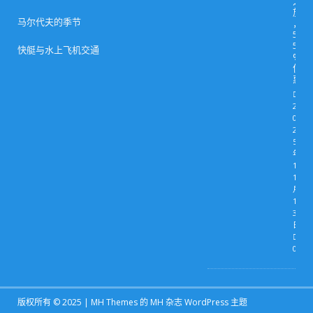
之
旅
马尔代夫的季节
，
5
5
快艇与水上飞机交通
%
优
惠
2
0
2
5
年
1
1
月
1
3
日
0
版权所有 © 2025 |
MH Themes
的 MH 杂志 WordPress 主题