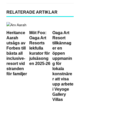
ett
RELATERADE ARTIKLAR
lyxh
otell
Heritance
Möt Foo:
Oaga Art
på
Aarah
Oaga Art
Resort
Mal
utsågs av
Resorts
tillkännag
Forbes till
lekfulla
er en
dive
bästa all
kurator för
öppen
inclusive-
julsäsong
uppmanin
rna
resort vid
en 2025-26
g för
till
stranden
lokala
för familjer
konstnäre
bäst
r att visa
upp arbete
a
i Veyoge
pris
Gallery
Villas
RES