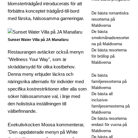
blomsterträdgård introducerats för att
inclu
förbättra konceptet trädgård-till-bord
De bästa romantiska
sive
med färska, hälsosamma garneringar.
resorterna på
Maldiverna
De bästa
5-
smekmånadsresorter
Sunset Water Villa på JA Manafaru
na på Maldiverna
STJ
De bästa resorterna
Restaurangen avtäcker också menyn
för bröllop på
ÄRN
"Wellness Your Way", som är
Maldiverna
skräddarsydd för olika kostbehov.
IGA
Denna meny erbjuder läckra och
De bästa
HOT
näringsrika alternativ för individer med
familjeresorterna på
Maldiverna
ELL
specifika kostrestriktioner eller alla som
De bästa all
söker hälsosammare val, i linje med
OC
inclusive-
den holistiska inställningen till
familjesemesterna på
H
välbefinnande.
Maldiverna
De bästa resorterna
RES
Exekutivkocken Moosa kommenterar,
endast för vuxna på
ORT
Maldiverna
"Den uppdaterade menyn på White
De bästa all