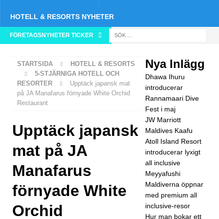
HOTELL & RESORTS NYHETER
FÖRETAGSNYHETER TICKER
[ 1
maj
Nya Inlägg
STARTSIDA
HOTELL & RESORTS
202
5-STJÄRNIGA HOTELL OCH
Dhawa Ihuru
RESORTER
Upptäck japansk mat
6 ]
introducerar
på JA Manafarus förnyade White Orchid
Rannamaari Dive
Dha
Restaurant
Fest i maj
wa
JW Marriott
Upptäck japansk
Maldives Kaafu
Ihur
Atoll Island Resort
mat på JA
u
introducerar lyxigt
all inclusive
Manafarus
intro
Meyyafushi
Maldiverna öppnar
duc
förnyade White
med premium all
erar
Orchid
inclusive-resor
Hur man bokar ett
Ran