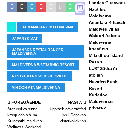
Landaa Giraavaru
OC
Nautilus
Maldiverna
H
Anantara Kihavah
JA MANAFARU MALDIVERNA
Maldives Villas
RES
Waldorf Astoria
JAPANSK MAT
ORT
Maldiverna
Ithaafushi
ER
JAPANSKA RESTAURANGER
MALDIVERNA
Milaidhoo Island
[ 29
Resort
MALDIVERNA 5-STJÄRNIG RESORT
LUX* Södra Ari-
april
atollen
RESTAURANG MED VIT ORKIDÉ
202
Huvafen Fushi
VIN OCH ÄTA MALDIVERNA
Resort
6 ]
Kudadoo
Hur
Maldivernas
FÖREGÅENDE
NÄSTA
privata ö
Återuppliva sinne,
Upptäck oöverträffad
man
kropp och själ på
lyx i Sonevas
Kuramathi Maldives
vinterkollektion
bok
Wellness Weekend
ar