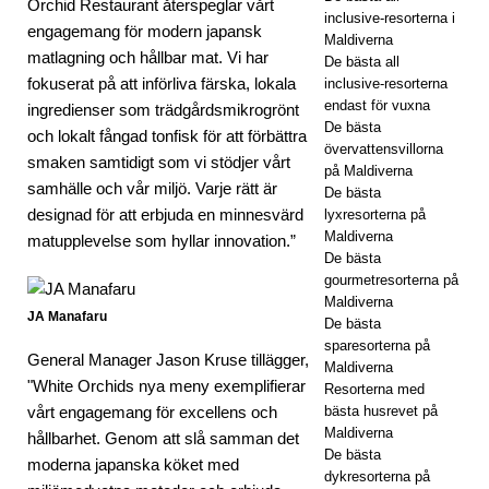
Orchid Restaurant återspeglar vårt
ER
inclusive-resorterna i
engagemang för modern japansk
Maldiverna
[30
matlagning och hållbar mat. Vi har
De bästa all
fokuserat på att införliva färska, lokala
april
inclusive-resorterna
endast för vuxna
ingredienser som trädgårdsmikrogrönt
202
De bästa
och lokalt fångad tonfisk för att förbättra
övervattensvillorna
6]
smaken samtidigt som vi stödjer vårt
på Maldiverna
samhälle och vår miljö. Varje rätt är
De bästa
Mey
designad för att erbjuda en minnesvärd
lyxresorterna på
yafu
Maldiverna
matupplevelse som hyllar innovation.”
De bästa
shi
gourmetresorterna på
Maldiverna
Mal
JA Manafaru
De bästa
dive
sparesorterna på
General Manager Jason Kruse tillägger,
Maldiverna
rna
"White Orchids nya meny exemplifierar
Resorterna med
vårt engagemang för excellens och
bästa husrevet på
öpp
Maldiverna
hållbarhet. Genom att slå samman det
nar
De bästa
moderna japanska köket med
dykresorterna på