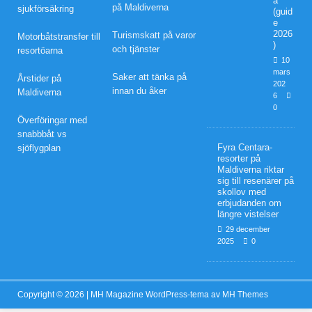
a
på Maldiverna
sjukförsäkring
Mal
(guid
e
dive
2026
Turismskatt på varor
Motorbåtstransfer till
)
och tjänster
resortöarna
s
10
mars
Saker att tänka på
Årstider på
pres
202
innan du åker
Maldiverna
6
ente
0
Överföringar med
rar
snabbbåt vs
Fyra Centara-
sjöflygplan
erbj
resorter på
Maldiverna riktar
uda
sig till resenärer på
skollov med
nde
erbjudanden om
längre vistelser
n för
29 december
2025
0
rom
antis
ka
Copyright © 2026 | MH Magazine WordPress-tema av
MH Themes