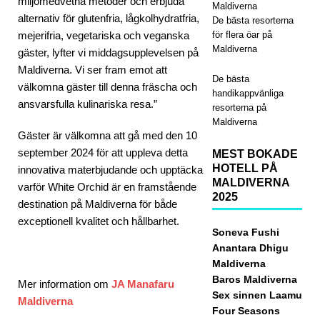
miljömedvetna metoder och erbjuda
med
Maldiverna
alternativ för glutenfria, lågkolhydratfria,
De bästa resorterna
pre
mejerifria, vegetariska och veganska
för flera öar på
Maldiverna
miu
gäster, lyfter vi middagsupplevelsen på
Maldiverna. Vi ser fram emot att
m all
De bästa
välkomna gäster till denna fräscha och
handikappvänliga
inclu
ansvarsfulla kulinariska resa.”
resorterna på
Maldiverna
sive-
Gäster är välkomna att gå med den 10
reso
september 2024 för att uppleva detta
MEST BOKADE
HOTELL PÅ
innovativa materbjudande och upptäcka
r
MALDIVERNA
varför White Orchid är en framstående
5-
2025
destination på Maldiverna för både
exceptionell kvalitet och hållbarhet.
STJ
Soneva Fushi
ÄRN
Anantara Dhigu
Maldiverna
IGA
Baros Maldiverna
Mer information om
JA Manafaru
HOT
Sex sinnen Laamu
Maldiverna
Four Seasons
ELL