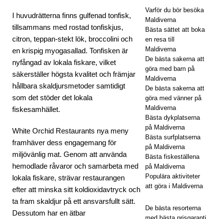
s
Varför du bör besöka
I huvudrätterna finns gulfenad tonfisk,
Maldiverna
tillsammans med rostad tonfiskjus,
Kaaf
Bästa sättet att boka
citron, teppan-stekt lök, broccolini och
en resa till
u
Maldiverna
en krispig myogasallad. Tonfisken är
De bästa sakerna att
Atoll
nyfångad av lokala fiskare, vilket
göra med barn på
säkerställer högsta kvalitet och främjar
Islan
Maldiverna
hållbara skaldjursmetoder samtidigt
De bästa sakerna att
d
som det stöder det lokala
göra med vänner på
Maldiverna
fiskesamhället.
Res
Bästa dykplatserna
ort
på Maldiverna
White Orchid Restaurants nya meny
Bästa surfplatserna
framhäver dess engagemang för
intro
på Maldiverna
miljövänlig mat. Genom att använda
Bästa fiskeställena
duc
hemodlade råvaror och samarbeta med
på Maldiverna
erar
Populära aktiviteter
lokala fiskare, strävar restaurangen
att göra i Maldiverna
efter att minska sitt koldioxidavtryck och
lyxig
ta fram skaldjur på ett ansvarsfullt sätt.
De bästa resorterna
t all
Dessutom har en ätbar
med bästa prisgaranti