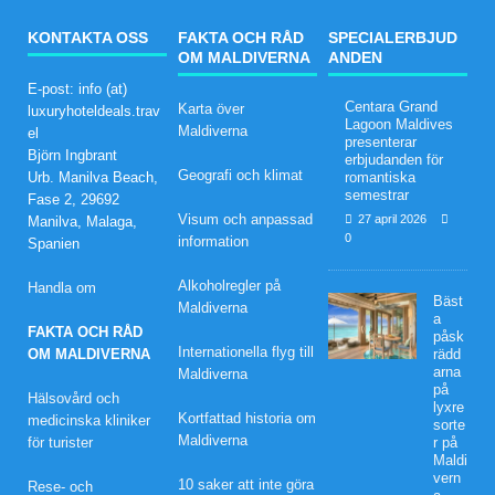
ENY
KONTAKTA OSS
FAKTA OCH RÅD
SPECIALERBJUD
OM MALDIVERNA
ANDEN
HET
E-post: info (at)
ER
Centara Grand
Karta över
luxuryhoteldeals.trav
Lagoon Maldives
Maldiverna
el
[ 27
presenterar
Björn Ingbrant
erbjudanden för
april
Geografi och klimat
Urb. Manilva Beach,
romantiska
semestrar
Fase 2, 29692
202
Visum och anpassad
27 april 2026
Manilva, Malaga,
0
information
Spanien
6 ]
Cent
Alkoholregler på
Handla om
Bäst
Maldiverna
a
ara
FAKTA OCH RÅD
påsk
Internationella flyg till
OM MALDIVERNA
rädd
Gra
arna
Maldiverna
på
nd
Hälsovård och
lyxre
Kortfattad historia om
medicinska kliniker
sorte
Lag
Maldiverna
för turister
r på
Maldi
oon
vern
10 saker att inte göra
Rese- och