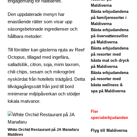
engagemang för hållbarhet.
Maldiverna
H
Bästa erbjudandena
Den uppdaterade menyn har
på familjeresorter i
RES
enastående rätter som visar upp
Maldiverna
säsongsbetonade ingredienser och
ORT
Bästa erbjudandena
hållbara metoder:
på övervattensvillor
ER
på Maldiverna
Bästa erbjudandena
Till förrätter kan gästerna njuta av Reef
[30
på resorter med
Octopus, tillagad med ingefära,
april
bästa mat och dryck
salladslök, citron, soja, mirin laxrom,
på Maldiverna
202
chili chips, sesam och mikrogrönt
Bästa erbjudandena
nyskördat från hotellets trädgård. Detta
på resorter med
6]
bästa wellness &
tillvägagångssätt från jord till bord
spa på Maldiverna
JW
minimerar miljöpåverkan och stödjer
lokala matvanor.
Marr
Fler
iott
specialerbjudanden
Mal
White Orchid Restaurant på JA Manafaru
Flyg till Maldiverna
dive
Maldives