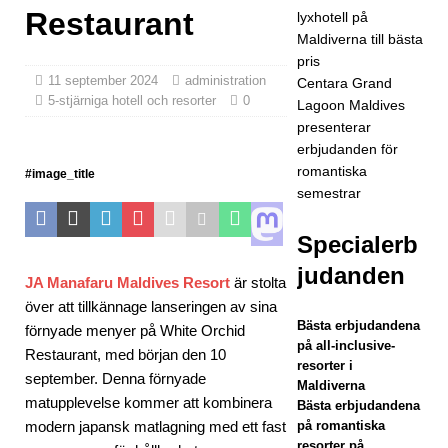
Restaurant
lyxhotell på
nam
Maldiverna till bästa
pris
aari
11 september 2024
administration
Centara Grand
5-stjärniga hotell och resorter
0
Dive
Lagoon Maldives
presenterar
Fest
erbjudanden för
i maj
romantiska
#image_title
semestrar
5-
Specialerb
judanden
STJ
JA Manafaru Maldives Resort
är stolta
ÄRN
över att tillkännage lanseringen av sina
Bästa erbjudandena
förnyade menyer på White Orchid
IGA
på all-inclusive-
Restaurant, med början den 10
resorter i
HOT
september. Denna förnyade
Maldiverna
matupplevelse kommer att kombinera
Bästa erbjudandena
ELL
modern japansk matlagning med ett fast
på romantiska
OC
resorter på