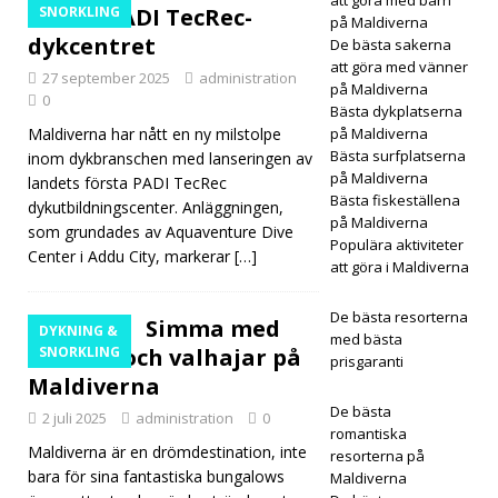
5-
första PADI TecRec-
SNORKLING
på Maldiverna
dykcentret
De bästa sakerna
STJÄ
att göra med vänner
27 september 2025
administration
RNIG
på Maldiverna
0
Bästa dykplatserna
A
Maldiverna har nått en ny milstolpe
på Maldiverna
Bästa surfplatserna
inom dykbranschen med lanseringen av
HOT
på Maldiverna
landets första PADI TecRec
ELL
Bästa fiskeställena
dykutbildningscenter. Anläggningen,
på Maldiverna
som grundades av Aquaventure Dive
OCH
Populära aktiviteter
Center i Addu City, markerar
[…]
att göra i Maldiverna
RESO
RTER
De bästa resorterna
Simma med
DYKNING &
med bästa
[30
mantor och valhajar på
SNORKLING
prisgaranti
Maldiverna
mars
De bästa
2 juli 2025
administration
0
2026
romantiska
Maldiverna är en drömdestination, inte
resorterna på
]
bara för sina fantastiska bungalows
Maldiverna