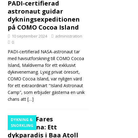
PADI-certifierad
astronaut guidar
dykningsexpeditionen
på COMO Cocoa Island
10 september 2024
administration
0
PADI-certifierad NASA-astronaut tar
med havsutforskning till COMO Cocoa
Island, Maldiverna för ett exklusivt
dykevenemang. Lyxig privat öresort,
COMO Cocoa Island, var nyligen värd
för ett extraordinärt "Island Astronaut
Camp", som erbjuder gästerna en unik
chans att
[…]
Avani+Fares
DYKNING &
Maldiverna: Ett
SNORKLING
dykparadis i Baa Atoll