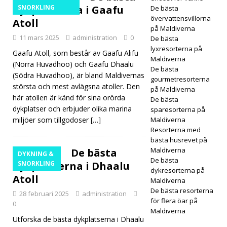
dykplatserna i Gaafu
SNORKLING
De bästa
Spa
övervattensvillorna
Atoll
på Maldiverna
11 mars 2025
administration
0
De bästa
lyxresorterna på
FRISK
Gaafu Atoll, som består av Gaafu Alifu
Maldiverna
(Norra Huvadhoo) och Gaafu Dhaalu
VÅR
De bästa
(Södra Huvadhoo), är bland Maldivernas
gourmetresorterna
D
största och mest avlägsna atoller. Den
på Maldiverna
här atollen är känd för sina orörda
De bästa
[30
dykplatser och erbjuder olika marina
sparesorterna på
mars
miljöer som tillgodoser
[…]
Maldiverna
Resorterna med
2026
bästa husrevet på
Maldiverna
De bästa
]
DYKNING &
De bästa
dykplatserna i Dhaalu
SNORKLING
Baro
dykresorterna på
Atoll
Maldiverna
s
De bästa resorterna
28 februari 2025
administration
för flera öar på
0
Mald
Maldiverna
Utforska de bästa dykplatserna i Dhaalu
ives