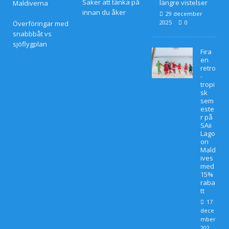
Saker att tänka på
längre vistelser
Maldiverna
innan du åker
29 december
2025
0
Överföringar med
snabbbåt vs
sjöflygplan
Fira
en
retro
-
tropi
sk
sem
este
r på
SAii
Lago
on
Mald
ives
med
15%
raba
tt
17
dece
mber
202