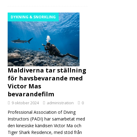
STJÄ
RNIG
DYKNING & SNORKLING
A
HOT
ELL
OCH
RESO
Maldiverna tar ställning
RTER
för havsbevarande med
Victor Mas
bevarandefilm
9 oktober 2024
administration
0
Professional Association of Diving
Instructors (PADI) har samarbetat med
den kinesiske kändisen Victor Ma och
Tiger Shark Residence, med stöd från