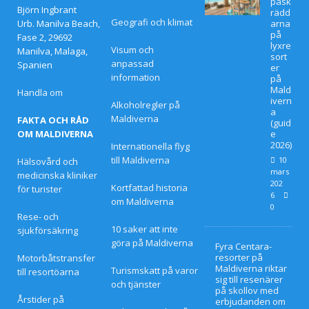
påsk
Björn Ingbrant
rädd
Geografi och klimat
Urb. Manilva Beach,
arna
på
Fase 2, 29692
lyxre
Visum och
Manilva, Malaga,
sort
anpassad
Spanien
er
information
på
Mald
Handla om
ivern
Alkoholregler på
a
Maldiverna
FAKTA OCH RÅD
(guid
OM MALDIVERNA
e
2026)
Internationella flyg
till Maldiverna
10
Hälsovård och
mars
medicinska kliniker
202
Kortfattad historia
för turister
6
om Maldiverna
0
Rese- och
10 saker att inte
sjukförsäkring
göra på Maldiverna
Fyra Centara-
resorter på
Motorbåtstransfer
Maldiverna riktar
Turismskatt på varor
till resortöarna
sig till resenärer
och tjänster
på skollov med
Årstider på
erbjudanden om