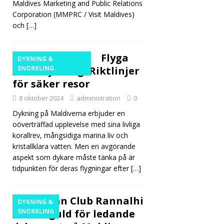
Maldives Marketing and Public Relations
Corporation (MMPRC / Visit Maldives)
och
[…]
Flyga
DYKNING &
efter dykning: Riktlinjer
SNORKLING
för säker resor
8 oktober 2024
administration
0
Dykning på Maldiverna erbjuder en
oöverträffad upplevelse med sina livliga
korallrev, mångsidiga marina liv och
kristallklara vatten. Men en avgörande
aspekt som dykare måste tänka på är
tidpunkten för deras flygningar efter
[…]
Adaaran Club Rannalhi
DYKNING &
vinner guld för ledande
SNORKLING