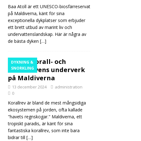
ar
Baa Atoll är ett UNESCO-biosfärreservat
på Maldiverna, känt för sina
villou
exceptionella dykplatser som erbjuder
tbud
ett brett utbud av marint liv och
undervattenslandskap. Här är några av
et
de bästa dyken
[…]
med
bost
Korall- och
DYKNING &
äder
korallrevens underverk
SNORKLING
på Maldiverna
med
13 december 2024
administration
flera
0
sovr
Korallrev är bland de mest mångsidiga
ekosystemen på jorden, ofta kallade
um
"havets regnskogar." Maldiverna, ett
tropiskt paradis, är känt för sina
fantastiska korallrev, som inte bara
5-
bidrar till
[…]