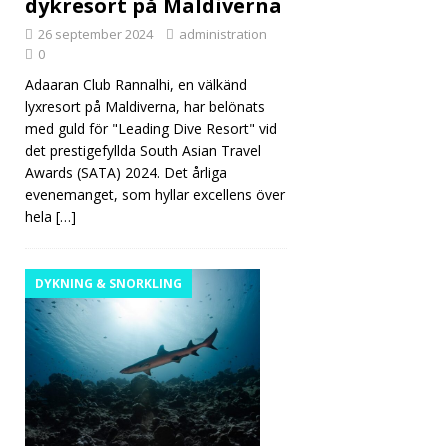
dykresort på Maldiverna
26 september 2024
administration
0
Adaaran Club Rannalhi, en välkänd
lyxresort på Maldiverna, har belönats
med guld för "Leading Dive Resort" vid
det prestigefyllda South Asian Travel
Awards (SATA) 2024. Det årliga
evenemanget, som hyllar excellens över
hela
[…]
DYKNING & SNORKLING