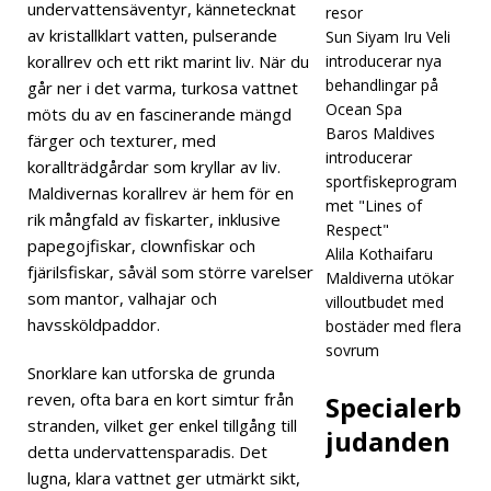
undervattensäventyr, kännetecknat
resor
lrest
av kristallklart vatten, pulserande
Sun Siyam Iru Veli
korallrev och ett rikt marint liv. När du
introducerar nya
aure
behandlingar på
går ner i det varma, turkosa vattnet
rings
Ocean Spa
möts du av en fascinerande mängd
Baros Maldives
färger och texturer, med
prog
introducerar
korallträdgårdar som kryllar av liv.
ram
sportfiskeprogram
Maldivernas korallrev är hem för en
met "Lines of
på
rik mångfald av fiskarter, inklusive
Respect"
papegojfiskar, clownfiskar och
Mald
Alila Kothaifaru
fjärilsfiskar, såväl som större varelser
Maldiverna utökar
ivern
som mantor, valhajar och
villoutbudet med
havssköldpaddor.
bostäder med flera
a
sovrum
DYK
Snorklare kan utforska de grunda
reven, ofta bara en kort simtur från
Specialerb
NING
stranden, vilket ger enkel tillgång till
judanden
&
detta undervattensparadis. Det
SNO
lugna, klara vattnet ger utmärkt sikt,