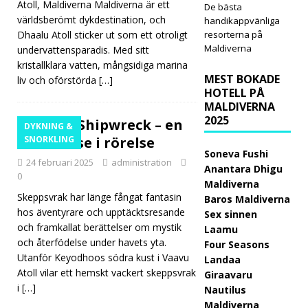
Atoll, Maldiverna Maldiverna är ett
De bästa
intro
världsberömt dykdestination, och
handikappvänliga
Dhaalu Atoll sticker ut som ett otroligt
resorterna på
duce
Maldiverna
undervattensparadis. Med sitt
rar
kristallklara vatten, mångsidiga marina
MEST BOKADE
liv och oförstörda
[…]
spor
HOTELL PÅ
MALDIVERNA
tfiske
2025
Vaavu Shipwreck – en
DYKNING &
prog
berättelse i rörelse
SNORKLING
Soneva Fushi
ram
24 februari 2025
administration
Anantara Dhigu
0
met
Maldiverna
Skeppsvrak har länge fångat fantasin
Baros Maldiverna
"Line
hos äventyrare och upptäcktsresande
Sex sinnen
och framkallat berättelser om mystik
s of
Laamu
och återfödelse under havets yta.
Four Seasons
Resp
Utanför Keyodhoos södra kust i Vaavu
Landaa
Atoll vilar ett hemskt vackert skeppsvrak
ect"
Giraavaru
i
[…]
Nautilus
Maldiverna