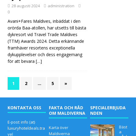
28 augusti 2024
administration
0
Avani+Fares Maldives, inbäddat i den
orörda Baa-atollen, har utsetts till bästa
dykresort vid Travel Trade Maldives
(TTM) Awards 2024. Detta erkännande
framhäver resortens exceptionella
dykupplevelser och dess engagemang
för att bevara
[…]
1
2
…
5
»
KONTAKTA OSS
FAKTA OCH RÅD
SPECIALERBJUDA
OM MALDIVERNA
NDEN
E-post: info (at)
Bäst
Karta över
luxuryhoteldeals.tra
a
Maldiverna
vel