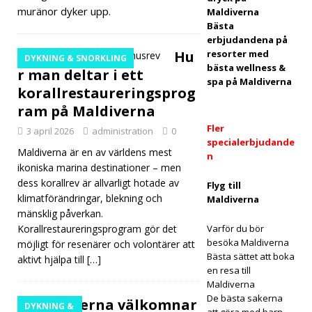
t
muränor dyker upp.
Maldiverna
Bästa
"Mos
erbjudandena på
Hu
resorter med
t
DYKNING & SNORKLING
bästa wellness &
r man deltar i ett
OutT
spa på Maldiverna
korallrestaureringsprog
here
ram på Maldiverna
Initia
Fler
3 april 2026
administration
0
specialerbjudande
Maldiverna är en av världens mest
tive"
n
ikoniska marina destinationer – men
för
dess korallrev är allvarligt hotade av
Flyg till
klimatförändringar, blekning och
inklu
Maldiverna
mänsklig påverkan.
dera
Korallrestaureringsprogram gör det
Varför du bör
besöka Maldiverna
möjligt för resenärer och volontärer att
nde
Bästa sättet att boka
aktivt hjälpa till
[…]
reso
en resa till
Maldiverna
r
De bästa sakerna
Maldiverna välkomnar
DYKNING &
att göra med barn