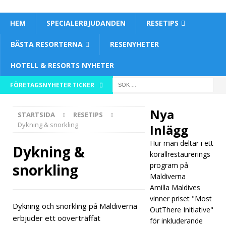
HEM
SPECIALERBJUDANDEN
RESETIPS
BÄSTA RESORTERNA
RESENYHETER
HOTELL & RESORTS NYHETER
[ 3
FÖRETAGSNYHETER TICKER
april
Nya
STARTSIDA
RESETIPS
2026
Dykning & snorkling
Inlägg
]
Hur man deltar i ett
Dykning &
Hur
korallrestaurerings
snorkling
program på
man
Maldiverna
Amilla Maldives
delta
vinner priset "Most
r i ett
Dykning och snorkling på Maldiverna
OutThere Initiative"
erbjuder ett oöverträffat
för inkluderande
koral