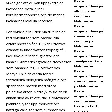
Bästa
vilket gör att du kan uppskatta de
RKLI
erbjudandena på
invecklade detaljerna i
all-inclusive-
NG
korallformationerna och de marina
resorter i
invånarnas lekfulla rörelser.
Maldiverna
[ 1
Bästa
april
erbjudandena på
För dykare erbjuder Maldiverna en
romantiska
rad dykplatser som passar alla
2026
resorter på
erfarenhetsnivåer. Du kan utforska
Maldiverna
]
dramatisk undervattenstopografi,
Bästa
inklusive överhäng, grottor och
Amill
erbjudandena på
familjeresorter i
kanaler. Anmärkningsvärda dykplatser
a
Maldiverna
som bananrevet, HP-revet och
Bästa
Mald
Maaya Thila är kända för sin
erbjudandena på
fantastiska biologiska mångfald och
övervattensvillor
ives
spännande möten med stora
på Maldiverna
vinne
Bästa
pelagiska arter. Nattdyk avslöjar en
erbjudandena på
annan sida av revet, där självlysande
r
resorter med
plankton lyser upp mörkret och
bästa mat och
prise
nattliga varelser som hummer och
dryck på