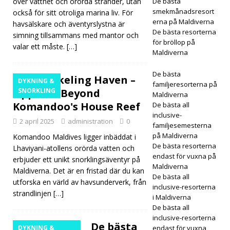
över vattnet och orörda stränder, utan
Sun
De bästa
smekmånadsresort
också för sitt otroliga marina liv. För
Siya
erna på Maldiverna
havsälskare och äventyrslystna är
De bästa resorterna
simning tillsammans med mantor och
m Iru
för bröllop på
valar ett måste.
[…]
Maldiverna
Veli
intro
De bästa
A Snorkeling Haven –
DYKNING &
familjeresorterna på
duce
Upptäck Beyond
SNORKLING
Maldiverna
Komandoo's House Reef
De bästa all
rar
inclusive-
2 april 2025
administration
0
nya
familjesemesterna
på Maldiverna
Komandoo Maldives ligger inbäddat i
beha
De bästa resorterna
Lhaviyani-atollens orörda vatten och
endast för vuxna på
ndlin
erbjuder ett unikt snorklingsäventyr på
Maldiverna
Maldiverna. Det är en fristad där du kan
gar
De bästa all
utforska en värld av havsunderverk, från
inclusive-resorterna
strandlinjen
[…]
på
i Maldiverna
De bästa all
Ocea
inclusive-resorterna
De bästa
DYKNING &
n
endast för vuxna