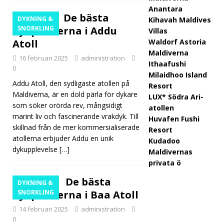
Anantara
FISKE
De bästa
DYKNING &
Kihavah Maldives
[ 26
dykplatserna i Addu
SNORKLING
Villas
Atoll
Waldorf Astoria
mars
Maldiverna
16 februari 2025
administration
2026
Ithaafushi
0
Milaidhoo Island
]
Addu Atoll, den sydligaste atollen på
Resort
Maldiverna, är en dold pärla för dykare
Alila
LUX* Södra Ari-
som söker orörda rev, mångsidigt
atollen
Koth
marint liv och fascinerande vrakdyk. Till
Huvafen Fushi
skillnad från de mer kommersialiserade
aifar
Resort
atollerna erbjuder Addu en unik
Kudadoo
u
dykupplevelse
[…]
Maldivernas
Mald
privata ö
ivern
De bästa
DYKNING &
dykplatserna i Baa Atoll
SNORKLING
a
14 februari 2025
administration
utök
0