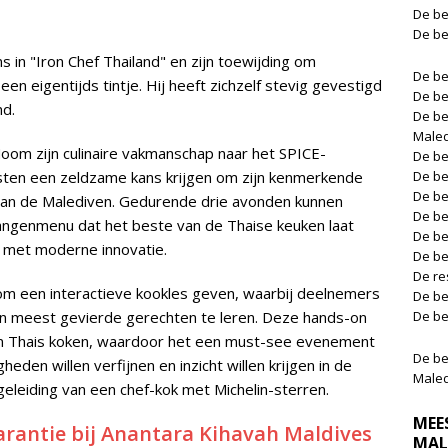
De be
De be
in "Iron Chef Thailand" en zijn toewijding om
De be
n eigentijds tintje. Hij heeft zichzelf stevig gevestigd
De be
nd.
De be
Male
oom zijn culinaire vakmanschap naar het SPICE-
De be
sten een zeldzame kans krijgen om zijn kenmerkende
De be
De be
g van de Malediven. Gedurende drie avonden kunnen
De be
angenmenu dat het beste van de Thaise keuken laat
De be
d met moderne innovatie.
De be
De re
om een interactieve kookles geven, waarbij deelnemers
De be
jn meest gevierde gerechten te leren. Deze hands-on
De be
van Thais koken, waardoor het een must-see evenement
De be
gheden willen verfijnen en inzicht willen krijgen in de
Male
eleiding van een chef-kok met Michelin-sterren.
MEE
garantie bij Anantara Kihavah Maldives
MAL