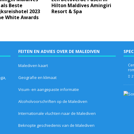
als Beste
Hilton Maldives Amingiri
ksreishotel 2023
Resort & Spa
he White Awards
FEITEN EN ADVIES OVER DE MALEDIVEN
SPEC
Cen
Malediven kaart
ro
2
aga,
Geografie en klimaat
Visum- en aangepaste informatie
Alcoholvoorschriften op de Malediven
Internationale vluchten naar de Malediven
Beknopte geschiedenis van de Malediven