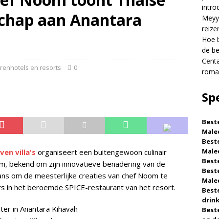
intro
schap aan Anantara
RTS
Meyya
reize
 je een luxe hotel op de Malediven voor de beste prijs?
Hoe b
de be
Centa
Grand Lagoon Maldives presenteert romantische
rrenhotels en resorts
0
roman
5-STERRENHOTELS EN RESORTS
Sp
Beste
Male
Beste
Male
en villa's
organiseert een buitengewoon culinair
Beste
, bekend om zijn innovatieve benadering van de
Beste
kans om de meesterlijke creaties van chef Noom te
Male
rs in het beroemde SPICE-restaurant van het resort.
Beste
drin
Beste