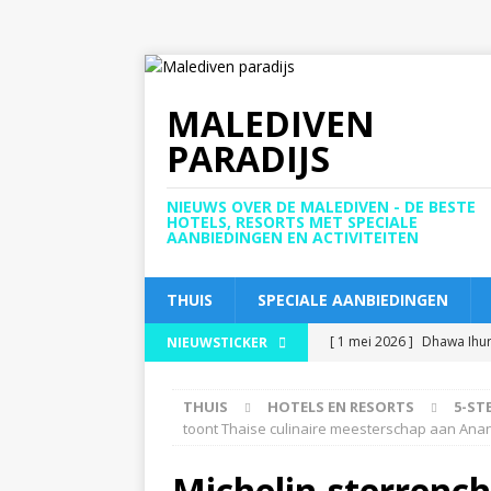
MALEDIVEN
PARADIJS
NIEUWS OVER DE MALEDIVEN - DE BESTE
HOTELS, RESORTS MET SPECIALE
AANBIEDINGEN EN ACTIVITEITEN
THUIS
SPECIALE AANBIEDINGEN
[ 1 mei 2026 ]
Dhawa Ihur
NIEUWSTICKER
EN RESORTS
THUIS
HOTELS EN RESORTS
5-ST
[ 30 april 2026 ]
JW Marrio
toont Thaise culinaire meesterschap aan Ana
5-STERRENHOTELS EN 
Michelin-sterrenc
[ 30 april 2026 ]
Meyyafus