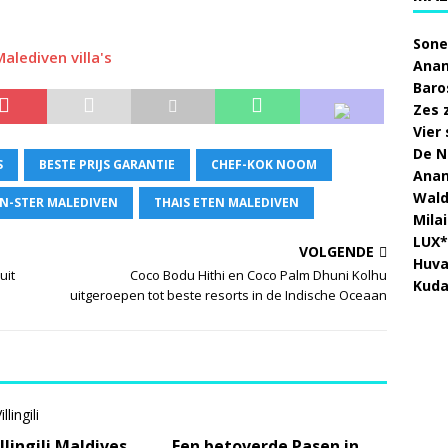
Sone
alediven villa's
Anan
Baro
Zes 
Vier
De N
S
BESTE PRIJS GARANTIE
CHEF-KOK NOOM
Anan
Wald
IN-STER MALEDIVEN
THAIS ETEN MALEDIVEN
Mila
LUX*
VOLGENDE
Huva
uit
Coco Bodu Hithi en Coco Palm Dhuni Kolhu
Kuda
uitgeroepen tot beste resorts in de Indische Oceaan
llingili Maldives
Een betoverde Pasen in