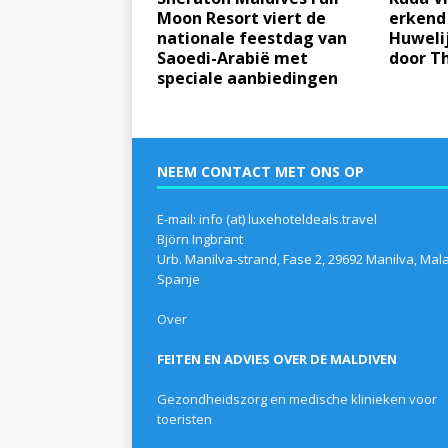
Moon Resort viert de
erkend 
nationale feestdag van
Huwelij
Saoedi-Arabië met
door T
speciale aanbiedingen
NEEM CONTACT MET ONS OP
E-mail: info (at) luxehoteldeals.travel
Björn Ingbrant
Urb. Manilva-strand, Fase 2, 29692 Manilva, Mal
Spanje
Over
FEITEN EN ADVIES OVER DE MALDIVEN
Gezondheidszorg en medische klinieken voor
toeristen