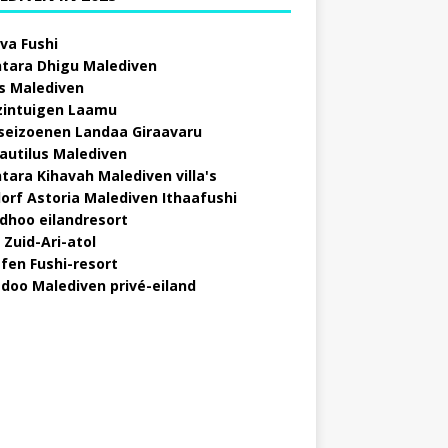
va Fushi
tara Dhigu Malediven
s Malediven
zintuigen Laamu
 seizoenen Landaa Giraavaru
autilus Malediven
tara Kihavah Malediven villa's
orf Astoria Malediven Ithaafushi
idhoo eilandresort
 Zuid-Ari-atol
fen Fushi-resort
doo Malediven privé-eiland