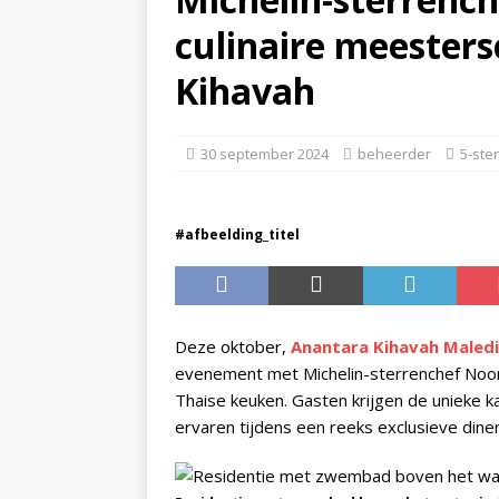
culinaire meester
STERRENHOTELS EN RESO
[ 29 april 2026 ]
Hoe boek
Kihavah
REISNIEUWS
[ 27 april 2026 ]
Centara 
30 september 2024
beheerder
5-ste
vakantieaanbiedingen
#afbeelding_titel
Deze oktober,
Anantara Kihavah Malediv
evenement met Michelin-sterrenchef Noom
Thaise keuken. Gasten krijgen de unieke 
ervaren tijdens een reeks exclusieve dine