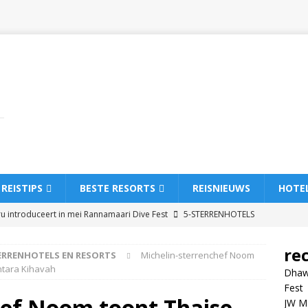
REISTIPS
BESTE RESORTS
REISNIEUWS
HOTE
u introduceert in mei Rannamaari Dive Fest
5-STERRENHOTELS
re
ERRENHOTELS EN RESORTS
Michelin-sterrenchef Noom
tt Maldives Kaafu Atoll Island Resort introduceert luxe all-inclusive
ntara Kihavah
Dhawa
RESORTS
Fest
hef Noom toont Thaise
JW Ma
hi Maldives opent met luxe all-inclusive reizen
5-