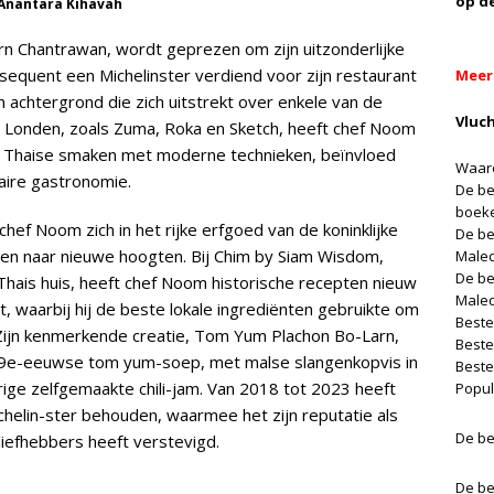
op d
 Anantara Kihavah
n Chantrawan, wordt geprezen om zijn uitzonderlijke
onsequent een Michelinster verdiend voor zijn restaurant
Meer
achtergrond die zich uitstrekt over enkele van de
Vluc
Londen, zoals Zuma, Roka en Sketch, heeft chef Noom
le Thaise smaken met moderne technieken, beïnvloed
Waaro
laire gastronomie.
De be
boek
chef Noom zich in het rijke erfgoed van de koninklijke
De be
ten naar nieuwe hoogten. Bij Chim by Siam Wisdom,
Male
De be
Thais huis, heeft chef Noom historische recepten nieuw
Male
, waarbij hij de beste lokale ingrediënten gebruikte om
Beste
 Zijn kenmerkende creatie, Tom Yum Plachon Bo-Larn,
Beste
19e-eeuwse tom yum-soep, met malse slangenkopvis in
Beste
erige zelfgemaakte chili-jam. Van 2018 tot 2023 heeft
Popul
helin-ster behouden, waarmee het zijn reputatie als
De be
liefhebbers heeft verstevigd.
De be