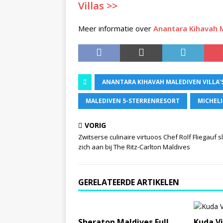
Villas >>
Meer informatie over
Anantara Kihavah M
ANANTARA KIHAVAH MALEDIVEN VILLA'
MALEDIVEN 5-STERRENRESORT
MICHEL
VORIG
Zwitserse culinaire virtuoos Chef Rolf Fliegauf sl
zich aan bij The Ritz-Carlton Maldives
GERELATEERDE ARTIKELEN
Sheraton Maldives Full
Kuda Vi