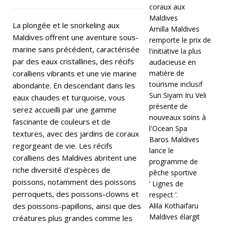
coraux aux
0
Maldives
2
La plongée et le snorkeling aux
Amilla Maldives
Maldives offrent une aventure sous-
remporte le prix de
6
marine sans précédent, caractérisée
l'initiative la plus
]
par des eaux cristallines, des récifs
audacieuse en
coralliens vibrants et une vie marine
matière de
C
tourisme inclusif
abondante. En descendant dans les
o
Sun Siyam Iru Veli
eaux chaudes et turquoise, vous
présente de
serez accueilli par une gamme
m
nouveaux soins à
fascinante de couleurs et de
m
l'Ocean Spa
textures, avec des jardins de coraux
Baros Maldives
e
regorgeant de vie. Les récifs
lance le
coralliens des Maldives abritent une
nt
programme de
riche diversité d'espèces de
pêche sportive
p
poissons, notamment des poissons
‘ Lignes de
perroquets, des poissons-clowns et
respect ’.
ar
des poissons-papillons, ainsi que des
Alila Kothaifaru
ti
Maldives élargit
créatures plus grandes comme les