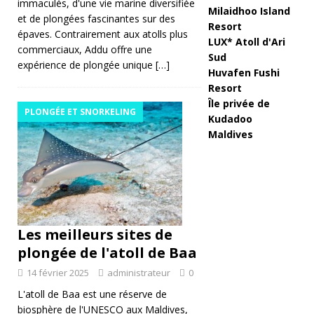
immaculés, d'une vie marine diversifiée
Milaidhoo Island
et de plongées fascinantes sur des
u
Resort
épaves. Contrairement aux atolls plus
LUX* Atoll d'Ari
s
commerciaux, Addu offre une
Sud
expérience de plongée unique
[…]
e
Huvafen Fushi
Resort
e
Île privée de
PLONGÉE ET SNORKELING
n
Kudadoo
Maldives
m
at
iè
re
Les meilleurs sites de
d
plongée de l'atoll de Baa
e
14 février 2025
administrateur
0
to
L'atoll de Baa est une réserve de
ur
biosphère de l'UNESCO aux Maldives,