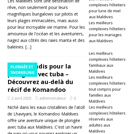
Les Maldives sont une destination de
complexes hôteliers
K
rêve, non seulement pour leurs
pour lune de miel
magnifiques bungalows sur pilotis et
EL
aux Maldives
leurs plages immaculées, mais aussi
Les meilleurs
IN
pour leur incroyable vie marine. Pour les
complexes hôteliers
amoureux de l'océan et les aventuriers,
pour les mariages
G
nagez aux côtés des raies manta et des
aux Maldives
[
baleines.
[…]
Les meilleurs
1
complexes hôteliers
Un paradis pour la
familiaux aux
er
PLONGÉE ET
Maldives
plongée avec tuba –
SNORKELING
a
Les meilleurs
Découvrez au-delà du
complexes hôteliers
vr
récif de Komandoo
tout compris pour
familles aux
il
2 avril 2025
administrateur
0
Maldives
Niché dans les eaux cristallines de l'atoll
2
Les meilleurs
complexes hôteliers
de Lhaviyani, le Komandoo Maldives
0
réservés aux
offre une aventure unique de plongée
adultes aux
avec tuba aux Maldives. C'est un havre
2
Maldives
de paix où vous pourrez explorer un