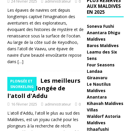
PLUS RÉSERVÉS
24 février 2025
administrateur
0
AUX MALDIVES
Les épaves de navires ont depuis
at
EN 2025
longtemps captivé l'imagination des
iv
aventuriers et des explorateurs,
Soneva Fushi
évoquant des histoires de mystère et de
e
Anantara Dhigu
renaissance sous la surface de l'océan.
Maldives
la
Au large de la côte sud de Keyodhoo,
Baros Maldives
dans l'atoll de Vaavu, une épave de
pl
Laamu des Six
navire d'une beauté envoûtante repose
Sens
u
dans
[…]
Four Seasons
s
Landaa
Giraavaru
Les meilleurs
a
PLONGÉE ET
Le Nautilus
sites de plongée de
SNORKELING
u
Maldives
l'atoll d'Addu
Anantara
d
Kihavah Maldives
16 février 2025
administrateur
0
a
Villas
L'atoll d'Addu, l'atoll le plus au sud des
Waldorf Astoria
Maldives, est un joyau caché pour les
ci
Maldives
plongeurs à la recherche de récifs
Ithaafushi
e