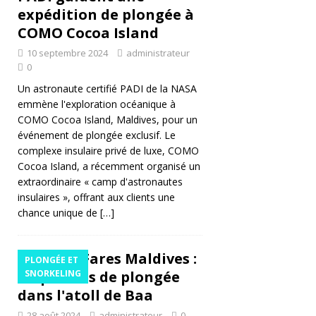
expédition de plongée à
Si
COMO Cocoa Island
y
10 septembre 2024
administrateur
0
a
Un astronaute certifié PADI de la NASA
m
emmène l'exploration océanique à
Ir
COMO Cocoa Island, Maldives, pour un
événement de plongée exclusif. Le
u
complexe insulaire privé de luxe, COMO
Cocoa Island, a récemment organisé un
V
extraordinaire « camp d'astronautes
el
insulaires », offrant aux clients une
chance unique de
[…]
i
p
Avani+Fares Maldives :
PLONGÉE ET
ré
un paradis de plongée
SNORKELING
s
dans l'atoll de Baa
e
28 août 2024
administrateur
0