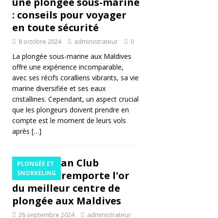
une plongée sous-marine
É
: conseils pour voyager
GI
en toute sécurité
A
8 octobre 2024
administrateur
0
T
La plongée sous-marine aux Maldives
offre une expérience incomparable,
U
avec ses récifs coralliens vibrants, sa vie
R
marine diversifiée et ses eaux
cristallines. Cependant, un aspect crucial
E
que les plongeurs doivent prendre en
compte est le moment de leurs vols
5
après
[…]
É
T
L'Adaaran Club
PLONGÉE ET
O
Rannalhi remporte l'or
SNORKELING
du meilleur centre de
IL
plongée aux Maldives
ES
26 septembre 2024
administrateur