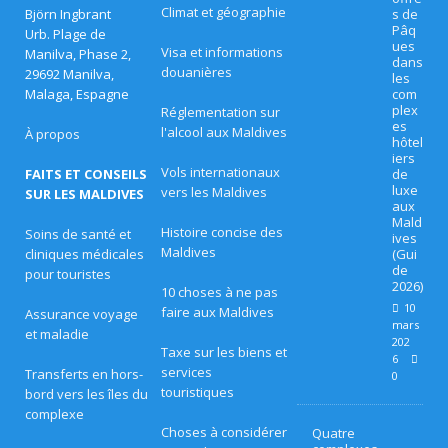
Climat et géographie
Björn Ingbrant
s de
oi
Pâq
Urb. Plage de
ues
Visa et informations
n
Manilva, Phase 2,
dans
douanières
29692 Manilva,
les
s
Malaga, Espagne
com
plex
Réglementation sur
à
es
l'alcool aux Maldives
À propos
hôtel
l'
iers
Vols internationaux
FAITS ET CONSEILS
de
O
luxe
vers les Maldives
SUR LES MALDIVES
aux
Mald
c
Histoire concise des
Soins de santé et
ives
Maldives
cliniques médicales
(Gui
e
de
pour touristes
2026)
a
10 choses à ne pas
10
faire aux Maldives
Assurance voyage
n
mars
et maladie
202
Taxe sur les biens et
S
6
services
Transferts en hors-
0
touristiques
p
bord vers les îles du
complexe
a
Choses à considérer
Quatre