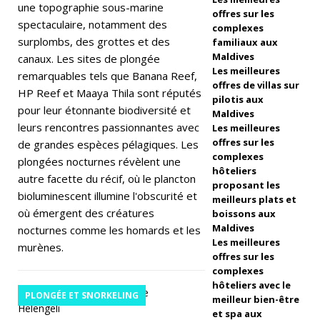
e
une topographie sous-marine
offres sur les
spectaculaire, notamment des
d
complexes
surplombs, des grottes et des
familiaux aux
e
Maldives
canaux. Les sites de plongée
Les meilleures
re
remarquables tels que Banana Reef,
offres de villas sur
HP Reef et Maaya Thila sont réputés
st
pilotis aux
pour leur étonnante biodiversité et
Maldives
a
leurs rencontres passionnantes avec
Les meilleures
offres sur les
de grandes espèces pélagiques. Les
ur
complexes
plongées nocturnes révèlent une
hôteliers
at
autre facette du récif, où le plancton
proposant les
bioluminescent illumine l'obscurité et
io
meilleurs plats et
où émergent des créatures
boissons aux
n
Maldives
nocturnes comme les homards et les
Les meilleures
d
murènes.
offres sur les
e
complexes
hôteliers avec le
s
PLONGÉE ET SNORKELING
meilleur bien-être
et spa aux
c