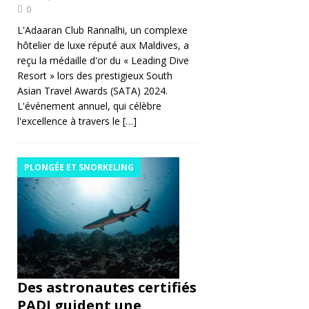
[
0
3
L'Adaaran Club Rannalhi, un complexe
hôtelier de luxe réputé aux Maldives, a
0
reçu la médaille d'or du « Leading Dive
m
Resort » lors des prestigieux South
Asian Travel Awards (SATA) 2024.
ar
L'événement annuel, qui célèbre
s
l'excellence à travers le
[…]
2
0
PLONGÉE ET SNORKELING
2
6
]
S
u
Des astronautes certifiés
PADI guident une
n