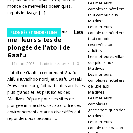
Les meilleurs
6
monde de merveilles océaniques,
complexes hôteliers
depuis le rivage.
[…]
]
tout compris aux
Maldives
A
Les meilleurs
Les
PLONGÉE ET SNORKELING
complexes hôteliers
m
meilleurs sites de
tout compris
ill
réservés aux
plongée de l'atoll de
adultes
Gaafu
a
Les meilleures villas
sur pilotis aux
11 mars 2025
administrateur
0
M
Maldives
L'atoll de Gaafu, comprenant Gaafu
al
Les meilleurs
Alifu (Huvadhoo nord) et Gaafu Dhaalu
complexes hôteliers
di
(Huvadhoo sud), fait partie des atolls les
de luxe aux
plus grands et les plus isolés des
Maldives
v
Les meilleurs
Maldives. Réputé pour ses sites de
complexes
e
plongée immaculés, cet atoll offre des
gastronomiques des
environnements marins diversifiés qui
s
Maldives
répondent aux besoins
[…]
Les meilleurs
re
complexes spa aux