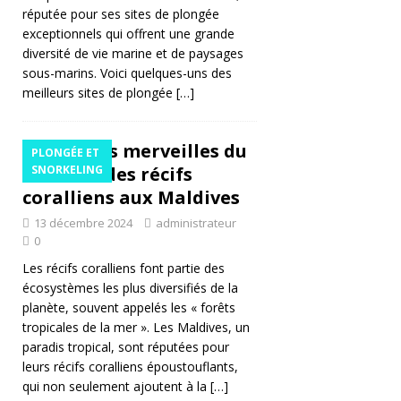
réputée pour ses sites de plongée
is
exceptionnels qui offrent une grande
m
diversité de vie marine et de paysages
sous-marins. Voici quelques-uns des
e
meilleurs sites de plongée
[…]
in
cl
Les merveilles du
PLONGÉE ET
corail et des récifs
SNORKELING
u
coralliens aux Maldives
si
13 décembre 2024
administrateur
f
0
Les récifs coralliens font partie des
écosystèmes les plus diversifiés de la
H
planète, souvent appelés les « forêts
Ô
tropicales de la mer ». Les Maldives, un
paradis tropical, sont réputées pour
T
leurs récifs coralliens époustouflants,
EL
qui non seulement ajoutent à la
[…]