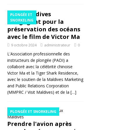
S
Les Maldives
E
PLONGÉE ET
s'engagent pour la
SNORKELING
T
préservation des océans
C
avec le film de Victor Ma
E
9 octobre 2024
administrateur
0
L'Association professionnelle des
N
instructeurs de plongée (PADI) a
T
collaboré avec la célébrité chinoise
Victor Ma et la Tiger Shark Residence,
R
avec le soutien de la Maldives Marketing
ES
and Public Relations Corporation
(MMPRC / Visit Maldives) et de la
[…]
D
E
PLONGÉE ET SNORKELING
VI
Prendre l'avion après
LL