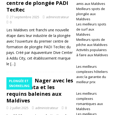
centre de plongée PADI
amis aux Maldives
TecRec
Meilleurs spots de
plongée aux
P
27 septembre 2025
administrateur
Maldives
0
L
Les meilleurs spots
de surf aux
Les Maldives ont franchi une nouvelle
O
Maldives
étape dans leur industrie de la plongée
Meilleurs spots de
avec l'ouverture du premier centre de
N
pêche aux Maldives
formation de plongée PADI TecRec du
G
Activités populaires
pays. Créé par Aquaventure Dive Center
à faire aux Maldives
à Addu City, cet établissement marque
ÉE
le
[…]
Les meilleurs
E
complexes hôteliers
T
avec la garantie du
Nager avec les
PLONGÉE ET
meilleur prix
S
raies manta et les
SNORKELING
requins baleines aux
N
Les meilleurs
complexes
Maldives
O
romantiques aux
2 juillet 2025
administrateur
0
Maldives
R
Les meilleurs