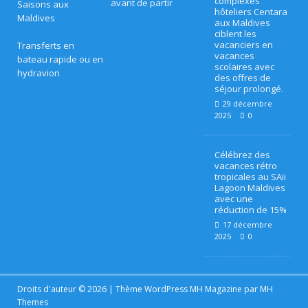
complexes
avant de partir
Saisons aux
hôteliers Centara
Maldives
aux Maldives
BI
ciblent les
vacanciers en
Transferts en
vacances
E
bateau rapide ou en
scolaires avec
hydravion
des offres de
N
séjour prolongé.
-Ê
29 décembre
2025
0
T
R
Célébrez des
vacances rétro
E
tropicales au SAii
Lagoon Maldives
[
avec une
réduction de 15%
3
17 décembre
2025
0
0
m
Droits d'auteur © 2026 | Thème WordPress MH Magazine par
MH
ar
Themes