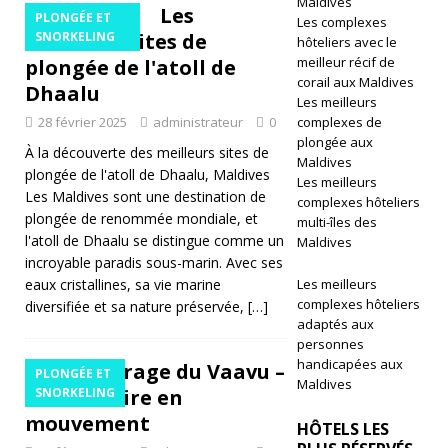
Maldives
m
Les
PLONGÉE ET
Les complexes
meilleurs sites de
SNORKELING
p
hôteliers avec le
meilleur récif de
plongée de l'atoll de
o
corail aux Maldives
Dhaalu
Les meilleurs
rt
28 février 2025
administrateur
0
complexes de
e
plongée aux
À la découverte des meilleurs sites de
Maldives
plongée de l'atoll de Dhaalu, Maldives
le
Les meilleurs
Les Maldives sont une destination de
complexes hôteliers
p
plongée de renommée mondiale, et
multi-îles des
l'atoll de Dhaalu se distingue comme un
Maldives
ri
incroyable paradis sous-marin. Avec ses
x
eaux cristallines, sa vie marine
Les meilleurs
complexes hôteliers
diversifiée et sa nature préservée,
[…]
d
adaptés aux
personnes
e
handicapées aux
Le naufrage du Vaavu –
PLONGÉE ET
l'i
Maldives
une histoire en
SNORKELING
ni
mouvement
HÔTELS LES
ti