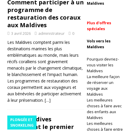
Comment participer à un
Maldives
programme de
o
restauration des coraux
ra
Plus d'offres
aux Maldives
u
spéciales
3 avril 2026
administrateur
0
x
Vols vers les
Les Maldives comptent parmi les
Maldives
destinations marines les plus
a
emblématiques au monde, mais leurs
u
Pourquoi devriez-
récifs coralliens sont gravement
vous visiter les
menacés par le changement climatique,
x
Maldives
le blanchissement et l'impact humain.
La meilleure façon
M
Les programmes de restauration des
de réserver un
coraux permettent aux voyageurs et
al
voyage aux
aux bénévoles de participer activement
Maldives
di
à leur préservation.
[…]
Les meilleures
choses à faire avec
v
des enfants aux
Maldives
Les Maldives
e
PLONGÉE ET
Les meilleures
accueillent le premier
SNORKELING
s
choses à faire entre