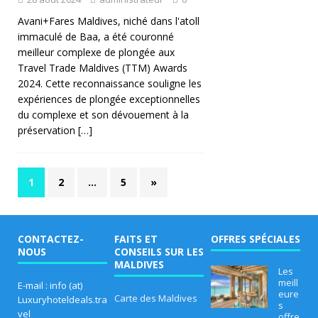
nt
Avani+Fares Maldives, niché dans l'atoll
immaculé de Baa, a été couronné
e
meilleur complexe de plongée aux
d
Travel Trade Maldives (TTM) Awards
2024. Cette reconnaissance souligne les
e
expériences de plongée exceptionnelles
du complexe et son dévouement à la
n
préservation
[…]
o
u
1
2
…
5
»
v
e
a
CONTACTEZ-
FAITS ET
OFFRES SPÉCIALES
NOUS
CONSEILS SUR LES
u
MALDIVES
Les
meill
x
E-mail : info (at)
eure
Carte des Maldives
Luxuryhoteldeals.tra
s
s
vel
offre