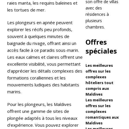
son offre de villas
ci
raies manta, les requins baleines et
avec des
les tortues de mer.
p
résidences à
plusieurs
er
Les plongeurs en apnée peuvent
chambres.
explorer les récifs peu profonds,
à
souvent à quelques minutes de
Offres
u
baignade du rivage, offrant ainsi un
spéciales
accès facile à ce paradis sous-marin.
n
Les eaux calmes et claires offrent une
p
excellente visibilité, vous permettant
Les meilleures
d'apprécier les détails complexes des
r
offres sur les
complexes
formations coralliennes et les
o
hôteliers tout
mouvements ludiques des habitants
compris aux
gr
marins.
Maldives
Les meilleures
a
Pour les plongeurs, les Maldives
offres sur les
m
offrent une gamme de sites de
complexes
romantiques aux
plongée adaptés à tous les niveaux
m
Maldives
d'expérience. Vous pouvez explorer
Les meilleures