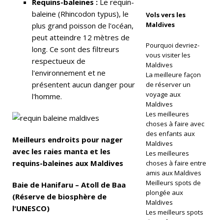
Requins-baleines :
Le requin-
baleine (Rhincodon typus), le
o
Vols vers les
Maldives
plus grand poisson de l'océan,
u
peut atteindre 12 mètres de
Pourquoi devriez-
s
long. Ce sont des filtreurs
vous visiter les
respectueux de
e
Maldives
l'environnement et ne
La meilleure façon
R
présentent aucun danger pour
de réserver un
voyage aux
l'homme.
e
Maldives
Les meilleures
ef
choses à faire avec
’
des enfants aux
Meilleurs endroits pour nager
Maldives
at
avec les raies manta et les
Les meilleures
requins-baleines aux Maldives
choses à faire entre
Tr
amis aux Maldives
a
Meilleurs spots de
Baie de Hanifaru – Atoll de Baa
plongée aux
(Réserve de biosphère de
v
Maldives
l'UNESCO)
Les meilleurs spots
el