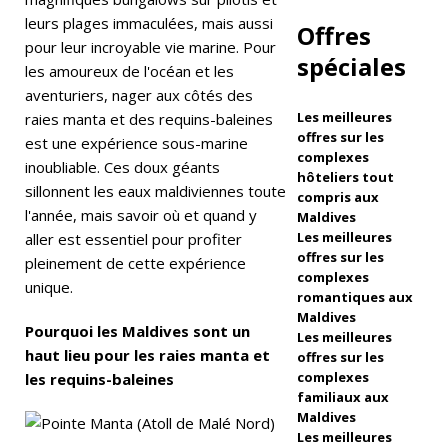
hi
leurs plages immaculées, mais aussi
Offres
Isl
pour leur incroyable vie marine. Pour
spéciales
les amoureux de l'océan et les
a
aventuriers, nager aux côtés des
n
Les meilleures
raies manta et des requins-baleines
offres sur les
est une expérience sous-marine
d
complexes
inoubliable. Ces doux géants
hôteliers tout
R
sillonnent les eaux maldiviennes toute
compris aux
e
l'année, mais savoir où et quand y
Maldives
Les meilleures
aller est essentiel pour profiter
s
offres sur les
pleinement de cette expérience
complexes
o
unique.
romantiques aux
rt
Maldives
Pourquoi les Maldives sont un
Les meilleures
&
haut lieu pour les raies manta et
offres sur les
complexes
les requins-baleines
S
familiaux aux
p
Maldives
Les meilleures