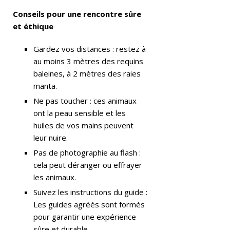
Conseils pour une rencontre sûre
H
et éthique
Ô
Gardez vos distances : restez à
T
au moins 3 mètres des requins
baleines, à 2 mètres des raies
EL
manta.
S
Ne pas toucher : ces animaux
E
ont la peau sensible et les
huiles de vos mains peuvent
T
leur nuire.
C
Pas de photographie au flash :
E
cela peut déranger ou effrayer
les animaux.
N
Suivez les instructions du guide :
T
Les guides agréés sont formés
R
pour garantir une expérience
sûre et durable.