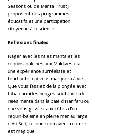
Seasons ou de Manta Trust)
]
proposent des programmes
C
éducatifs et une participation
citoyenne à la science.
a
n
Réflexions finales
ar
Nager avec les raies manta et les
e
requins-baleines aux Maldives est
une expérience surréaliste et
ef
touchante, qui vous marquera à vie.
e
Que vous fassiez de la plongée avec
tuba parmi les nuages scintillants de
nt
raies manta dans la baie d'Hanifaru ou
er
que vous glissiez aux côtés d'un
s
requin-baleine en pleine mer au large
d'Ari Sud, la connexion avec la nature
Tr
est magique.
ip