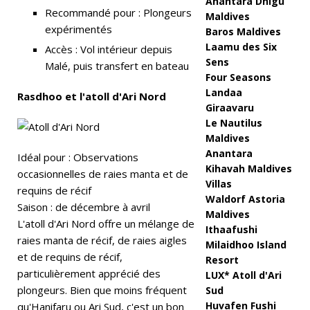
Anantara Dhigu
Recommandé pour : Plongeurs
Maldives
in
expérimentés
Baros Maldives
Laamu des Six
2
Accès : Vol intérieur depuis
Sens
Malé, puis transfert en bateau
0,
Four Seasons
Landaa
2
Rasdhoo et l'atoll d'Ari Nord
Giraavaru
0
Le Nautilus
Maldives
2
Anantara
Idéal pour : Observations
6
Kihavah Maldives
occasionnelles de raies manta et de
Villas
]
requins de récif
Waldorf Astoria
Saison : de décembre à avril
Si
Maldives
L'atoll d'Ari Nord offre un mélange de
Ithaafushi
x
raies manta de récif, de raies aigles
Milaidhoo Island
et de requins de récif,
S
Resort
particulièrement apprécié des
LUX* Atoll d'Ari
e
plongeurs. Bien que moins fréquent
Sud
Huvafen Fushi
qu'Hanifaru ou Ari Sud, c'est un bon
n