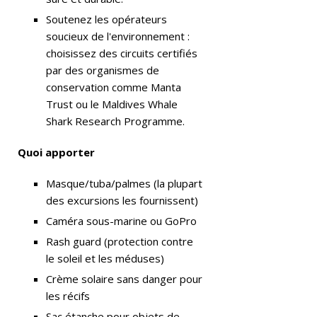
ES
Soutenez les opérateurs
D
soucieux de l'environnement :
E
choisissez des circuits certifiés
par des organismes de
VI
conservation comme Manta
LL
Trust ou le Maldives Whale
Shark Research Programme.
É
GI
Quoi apporter
A
Masque/tuba/palmes (la plupart
T
des excursions les fournissent)
U
Caméra sous-marine ou GoPro
Rash guard (protection contre
R
le soleil et les méduses)
E
Crème solaire sans danger pour
5
les récifs
Sac étanche pour objets de
É