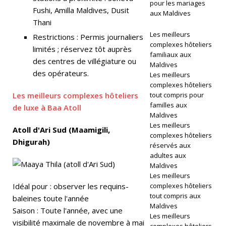
pour les mariages
ar
Fushi, Amilla Maldives, Dusit
aux Maldives
Thani
d
Les meilleurs
Restrictions : Permis journaliers
s
complexes hôteliers
limités ; réservez tôt auprès
familiaux aux
des centres de villégiature ou
2
Maldives
des opérateurs.
Les meilleurs
0
complexes hôteliers
Les meilleurs complexes hôteliers
2
tout compris pour
familles aux
de luxe à Baa Atoll
6
Maldives
Les meilleurs
Atoll d'Ari Sud (Maamigili,
complexes hôteliers
Dhigurah)
réservés aux
H
adultes aux
Ô
Maldives
Les meilleurs
T
Idéal pour : observer les requins-
complexes hôteliers
tout compris aux
baleines toute l'année
EL
Maldives
Saison : Toute l'année, avec une
S
Les meilleurs
visibilité maximale de novembre à mai