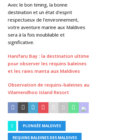
Avec le bon timing, la bonne
a
destination et un état d'esprit
d
respectueux de l'environnement,
votre aventure marine aux Maldives
vi
sera à la fois inoubliable et
s
significative.
o
Hanifaru Bay : la destination ultime
r’
pour observer les requins baleines
s
et les raies manta aux Maldives
gl
Observation de requins-baleines au
o
Vilamendhoo Island Resort
b
al
B
PLONGÉE MALDIVES
e
REQUINS BALEINES DES MALDIVES