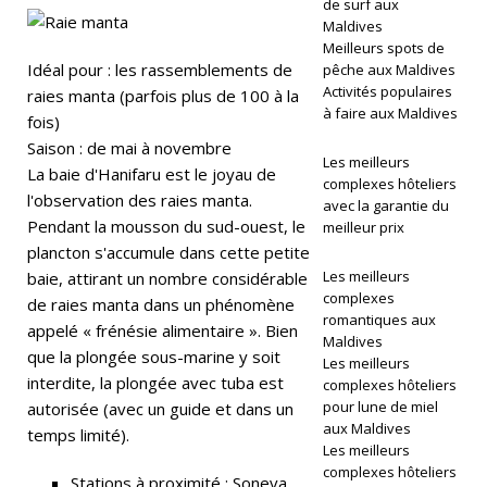
de surf aux
+
Maldives
Meilleurs spots de
L
Idéal pour : les rassemblements de
pêche aux Maldives
Activités populaires
raies manta (parfois plus de 100 à la
ei
à faire aux Maldives
fois)
s
Saison : de mai à novembre
Les meilleurs
La baie d'Hanifaru est le joyau de
ur
complexes hôteliers
l'observation des raies manta.
avec la garantie du
e
Pendant la mousson du sud-ouest, le
meilleur prix
L
plancton s'accumule dans cette petite
Les meilleurs
baie, attirant un nombre considérable
u
complexes
de raies manta dans un phénomène
romantiques aux
x
appelé « frénésie alimentaire ». Bien
Maldives
que la plongée sous-marine y soit
ur
Les meilleurs
interdite, la plongée avec tuba est
complexes hôteliers
y
pour lune de miel
autorisée (avec un guide et dans un
aux Maldives
A
temps limité).
Les meilleurs
w
complexes hôteliers
Stations à proximité : Soneva