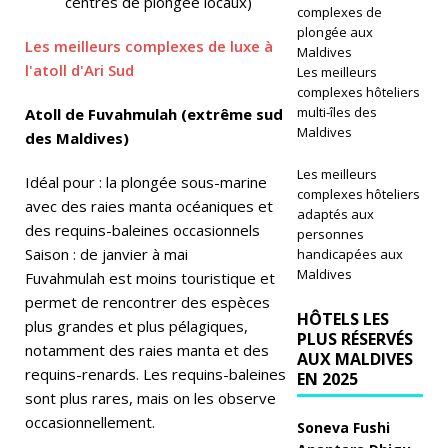
centres de plongée locaux)
GI
complexes de
plongée aux
A
Les meilleurs complexes de luxe à
Maldives
l'atoll d'Ari Sud
Les meilleurs
T
complexes hôteliers
U
multi-îles des
Atoll de Fuvahmulah (extrême sud
Maldives
des Maldives)
R
Les meilleurs
E
Idéal pour : la plongée sous-marine
complexes hôteliers
avec des raies manta océaniques et
5
adaptés aux
des requins-baleines occasionnels
personnes
É
Saison : de janvier à mai
handicapées aux
Maldives
Fuvahmulah est moins touristique et
T
permet de rencontrer des espèces
O
HÔTELS LES
plus grandes et plus pélagiques,
PLUS RÉSERVÉS
IL
notamment des raies manta et des
AUX MALDIVES
requins-renards. Les requins-baleines
EN 2025
ES
sont plus rares, mais on les observe
[
occasionnellement.
Soneva Fushi
ju