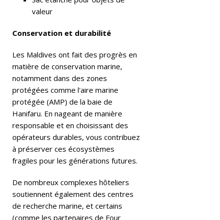
valeur
T
Conservation et durabilité
O
IL
Les Maldives ont fait des progrès en
matière de conservation marine,
ES
notamment dans des zones
[
protégées comme l'aire marine
ju
protégée (AMP) de la baie de
Hanifaru. En nageant de manière
in
responsable et en choisissant des
1
opérateurs durables, vous contribuez
à préserver ces écosystèmes
7,
fragiles pour les générations futures.
2
De nombreux complexes hôteliers
0
soutiennent également des centres
2
de recherche marine, et certains
6
(comme les partenaires de Four