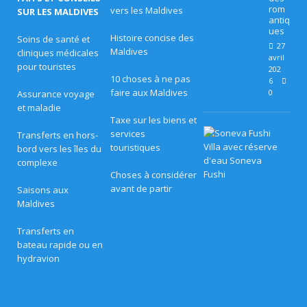
ES
rom
vers les Maldives
SUR LES MALDIVES
antiq
D
ues
Histoire concise des
Soins de santé et
27
E
Maldives
cliniques médicales
avril
pour touristes
202
VI
10 choses à ne pas
6
faire aux Maldives
0
Assurance voyage
LL
et maladie
É
Taxe sur les biens et
L
services
Transferts en hors-
GI
e
touristiques
bord vers les îles du
s
complexe
A
m
Choses à considérer
e
i
T
avant de partir
Saisons aux
l
Maldives
l
U
e
u
Transferts en
R
r
bateau rapide ou en
e
E
hydravion
s
o
5
f
f
É