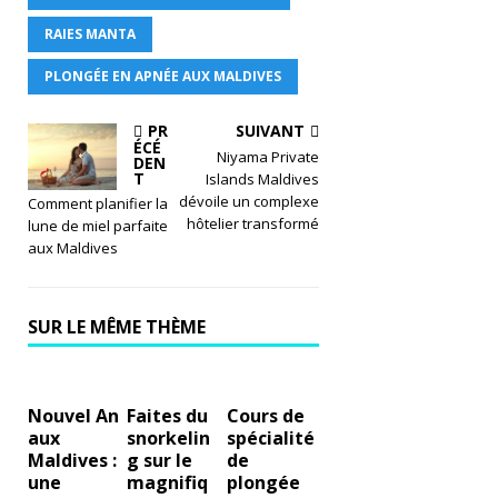
st
RAIES MANTA
of
PLONGÉE EN APNÉE AUX MALDIVES
th
e
PR
SUIVANT
ÉCÉ
Niyama Private
DEN
B
T
Islands Maldives
dévoile un complexe
Comment planifier la
e
hôtelier transformé
lune de miel parfaite
st
aux Maldives
ra
n
SUR LE MÊME THÈME
ki
n
Nouvel An
Faites du
Cours de
g
aux
snorkelin
spécialité
Maldives :
g sur le
de
s
une
magnifiq
plongée