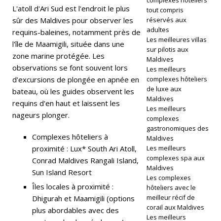
complexes hôteliers
E
L'atoll d'Ari Sud est l'endroit le plus
tout compris
sûr des Maldives pour observer les
réservés aux
T
adultes
requins-baleines, notamment près de
C
Les meilleures villas
l'île de Maamigili, située dans une
sur pilotis aux
zone marine protégée. Les
E
Maldives
observations se font souvent lors
Les meilleurs
N
d'excursions de plongée en apnée en
complexes hôteliers
de luxe aux
T
bateau, où les guides observent les
Maldives
requins d'en haut et laissent les
R
Les meilleurs
nageurs plonger.
complexes
ES
gastronomiques des
Complexes hôteliers à
Maldives
D
proximité : Lux* South Ari Atoll,
Les meilleurs
E
complexes spa aux
Conrad Maldives Rangali Island,
Maldives
Sun Island Resort
VI
Les complexes
Îles locales à proximité :
hôteliers avec le
LL
meilleur récif de
Dhigurah et Maamigili (options
É
corail aux Maldives
plus abordables avec des
Les meilleurs