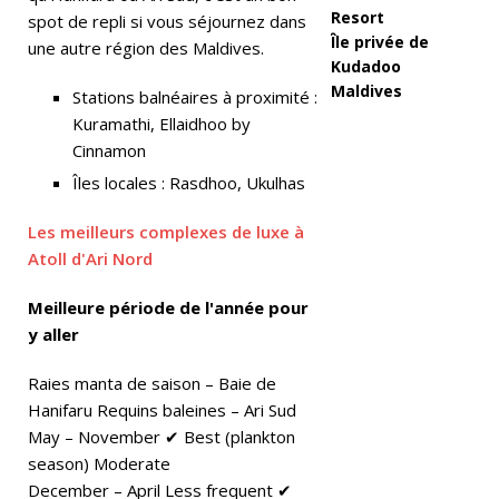
Resort
spot de repli si vous séjournez dans
s
Île privée de
une autre région des Maldives.
Kudadoo
e
Maldives
Stations balnéaires à proximité :
s
Kuramathi, Ellaidhoo by
L
Cinnamon
Îles locales : Rasdhoo, Ukulhas
a
a
Les meilleurs complexes de luxe à
Atoll d'Ari Nord
m
u
Meilleure période de l'année pour
y aller
to
p
Raies manta de saison – Baie de
Hanifaru Requins baleines – Ari Sud
s
May – November ✔ Best (plankton
Tr
season) Moderate
a
December – April Less frequent ✔