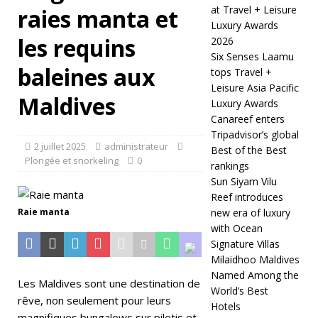
at Travel + Leisure
raies manta et
0
Luxury Awards
2
les requins
2026
Six Senses Laamu
6
baleines aux
tops Travel +
]
Leisure Asia Pacific
Maldives
Luxury Awards
M
Canareef enters
a
Tripadvisor’s global
2 juillet 2025
administrateur
Best of the Best
c
Plongée et snorkeling
0
rankings
h
Sun Siyam Vilu
Reef introduces
c
Raie manta
new era of luxury
h
with Ocean
Signature Villas
af
Milaidhoo Maldives
Named Among the
u
Les Maldives sont une destination de
World’s Best
rêve, non seulement pour leurs
s
Hotels
magnifiques bungalows sur pilotis et