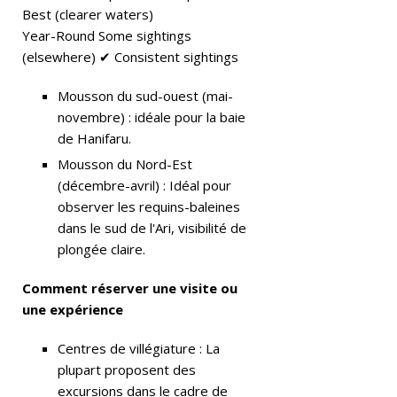
Best (clearer waters)
v
Year-Round Some sightings
el
(elsewhere) ✔ Consistent sightings
+
Mousson du sud-ouest (mai-
L
novembre) : idéale pour la baie
de Hanifaru.
ei
Mousson du Nord-Est
s
(décembre-avril) : Idéal pour
ur
observer les requins-baleines
dans le sud de l'Ari, visibilité de
e
plongée claire.
A
Comment réserver une visite ou
si
une expérience
a
Centres de villégiature : La
P
plupart proposent des
a
excursions dans le cadre de