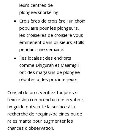
leurs centres de
ci
plongée/snorkeling.
fi
Croisières de croisière : un choix
c
populaire pour les plongeurs,
les croisières de croisière vous
L
emmènent dans plusieurs atolls
u
pendant une semaine.
x
Îles locales : des endroits
comme Dhigurah et Maamigili
ur
ont des magasins de plongée
y
réputés à des prix inférieurs.
A
Conseil de pro : vérifiez toujours si
w
l'excursion comprend un observateur,
ar
un guide qui scrute la surface à la
recherche de requins-baleines ou de
d
raies manta pour augmenter les
s
chances d'observation.