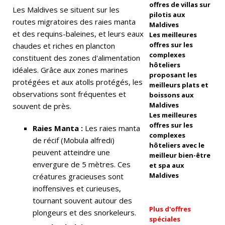
a
offres de villas sur
Les Maldives se situent sur les
pilotis aux
M
routes migratoires des raies manta
Maldives
et des requins-baleines, et leurs eaux
Les meilleures
al
offres sur les
chaudes et riches en plancton
di
complexes
constituent des zones d'alimentation
hôteliers
idéales. Grâce aux zones marines
v
proposant les
protégées et aux atolls protégés, les
meilleurs plats et
e
observations sont fréquentes et
boissons aux
s
Maldives
souvent de près.
Les meilleures
wi
offres sur les
Raies Manta :
Les raies manta
complexes
n
de récif (Mobula alfredi)
hôteliers avec le
peuvent atteindre une
s
meilleur bien-être
envergure de 5 mètres. Ces
et spa aux
‘B
Maldives
créatures gracieuses sont
inoffensives et curieuses,
e
tournant souvent autour des
st
Plus d'offres
plongeurs et des snorkeleurs.
spéciales
H