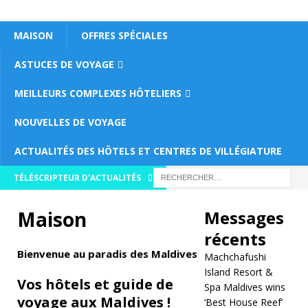
MAISON
OFFRES SPÉCIALES
ASTUCES DE VOYAGE
MEILLEURS COMPLEXES HÔTELIERS
NOUVELLES DE VOYAGE
ACTUALITÉS DES HÔTELS ET CENTRES DE VILLÉGIATURE
[
TÉLÉSCRIPTEUR D'ACTUALITÉS
ju
Maison
Messages
in
récents
2
Bienvenue au paradis des Maldives
Machchafushi
1,
Island Resort &
Vos hôtels et guide de
Spa Maldives wins
2
voyage aux Maldives !
‘Best House Reef’