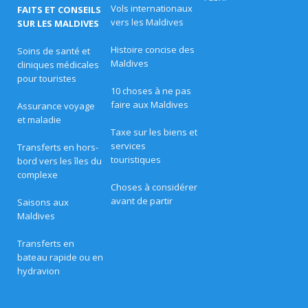
Vols internationaux
FAITS ET CONSEILS
i
v
l
vers les Maldives
SUR LES MALDIVES
l
el
e
Histoire concise des
Soins de santé et
u
+
Maldives
cliniques médicales
r
e
pour touristes
L
s
10 choses à ne pas
o
faire aux Maldives
Assurance voyage
ei
f
et maladie
f
r
Taxe sur les biens et
s
e
services
Transferts en hors-
s
ur
touristiques
bord vers les îles du
d
complexe
e
e
P
Choses à considérer
â
avant de partir
Saisons aux
A
q
Maldives
u
si
e
s
Transferts en
a
d
bateau rapide ou en
a
hydravion
P
n
s
a
l
e