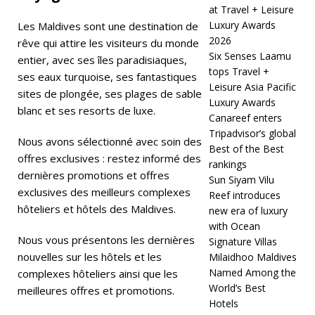
at Travel + Leisure
0
Luxury Awards
Les Maldives sont une destination de
2
2026
rêve qui attire les visiteurs du monde
Six Senses Laamu
6
entier, avec ses îles paradisiaques,
tops Travel +
ses eaux turquoise, ses fantastiques
]
Leisure Asia Pacific
sites de plongée, ses plages de sable
Luxury Awards
M
blanc et ses resorts de luxe.
Canareef enters
a
Tripadvisor’s global
Nous avons sélectionné avec soin des
Best of the Best
c
offres exclusives : restez informé des
rankings
dernières promotions et offres
h
Sun Siyam Vilu
exclusives des meilleurs complexes
Reef introduces
c
hôteliers et hôtels des Maldives.
new era of luxury
h
with Ocean
Nous vous présentons les dernières
Signature Villas
af
nouvelles sur les hôtels et les
Milaidhoo Maldives
Named Among the
complexes hôteliers ainsi que les
u
World’s Best
meilleures offres et promotions.
s
Hotels