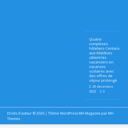
ES
0
2
D
6
E
0
VI
Quatre
LL
complexes
hôteliers Centara
É
aux Maldives
ciblent les
GI
vacanciers en
vacances
A
scolaires avec
des offres de
T
séjour prolongé.
29 décembre
U
2025
0
R
E
Droits d'auteur © 2026 | Thème WordPress MH Magazine par
MH
5
Themes
É