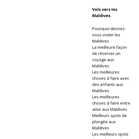
o
Vols vers les
Maldives
u
Pourquoi devriez-
s
vous visiter les
e
Maldives
La meilleure façon
R
de réserver un
voyage aux
e
Maldives
Les meilleures
ef
choses à faire avec
’
des enfants aux
Maldives
at
Les meilleures
choses à faire entre
Tr
amis aux Maldives
a
Meilleurs spots de
plongée aux
v
Maldives
Les meilleurs spots
el