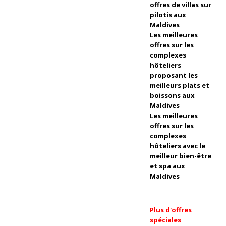
a
offres de villas sur
pilotis aux
M
Maldives
Les meilleures
al
offres sur les
di
complexes
hôteliers
v
proposant les
meilleurs plats et
e
boissons aux
s
Maldives
Les meilleures
wi
offres sur les
complexes
n
hôteliers avec le
s
meilleur bien-être
et spa aux
‘B
Maldives
e
st
Plus d'offres
spéciales
H