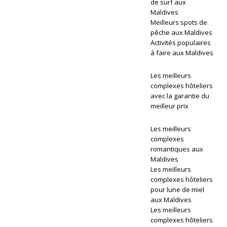
de surf aux
+
Maldives
Meilleurs spots de
L
pêche aux Maldives
Activités populaires
ei
à faire aux Maldives
s
Les meilleurs
ur
complexes hôteliers
avec la garantie du
e
meilleur prix
L
Les meilleurs
u
complexes
romantiques aux
x
Maldives
ur
Les meilleurs
complexes hôteliers
y
pour lune de miel
aux Maldives
A
Les meilleurs
w
complexes hôteliers