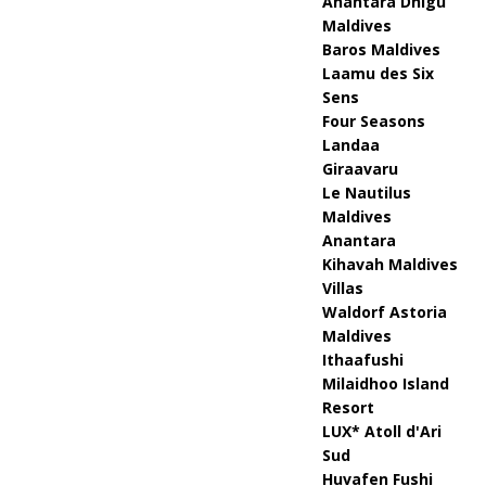
Anantara Dhigu
Maldives
in
Baros Maldives
Laamu des Six
2
Sens
0,
Four Seasons
Landaa
2
Giraavaru
0
Le Nautilus
Maldives
2
Anantara
6
Kihavah Maldives
Villas
]
Waldorf Astoria
Si
Maldives
Ithaafushi
x
Milaidhoo Island
S
Resort
LUX* Atoll d'Ari
e
Sud
Huvafen Fushi
n