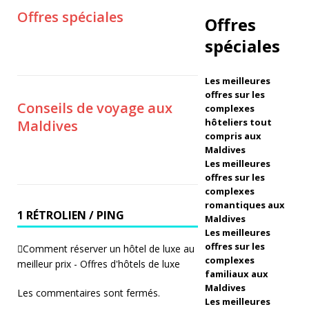
hi
Offres spéciales
Offres
Isl
spéciales
a
n
Les meilleures
offres sur les
d
Conseils de voyage aux
complexes
hôteliers tout
Maldives
R
compris aux
e
Maldives
Les meilleures
s
offres sur les
complexes
o
romantiques aux
1 RÉTROLIEN / PING
rt
Maldives
Les meilleures
&
offres sur les
Comment réserver un hôtel de luxe au
complexes
meilleur prix - Offres d'hôtels de luxe
S
familiaux aux
p
Maldives
Les commentaires sont fermés.
Les meilleures