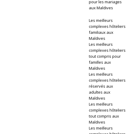
pour les mariages
ar
aux Maldives
d
Les meilleurs
s
complexes hôteliers
familiaux aux
2
Maldives
Les meilleurs
0
complexes hôteliers
2
tout compris pour
familles aux
6
Maldives
Les meilleurs
complexes hôteliers
réservés aux
H
adultes aux
Ô
Maldives
Les meilleurs
T
complexes hôteliers
tout compris aux
EL
Maldives
S
Les meilleurs