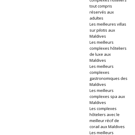
complexes hôteliers
E
tout compris
réservés aux
T
adultes
C
Les meilleures villas
sur pilotis aux
E
Maldives
Les meilleurs
N
complexes hôteliers
de luxe aux
T
Maldives
R
Les meilleurs
complexes
ES
gastronomiques des
Maldives
D
Les meilleurs
E
complexes spa aux
Maldives
VI
Les complexes
hôteliers avec le
LL
meilleur récif de
É
corail aux Maldives
Les meilleurs