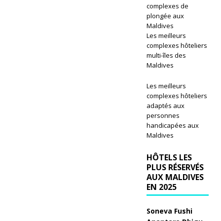
GI
complexes de
plongée aux
A
Maldives
Les meilleurs
T
complexes hôteliers
U
multi-îles des
Maldives
R
Les meilleurs
E
complexes hôteliers
5
adaptés aux
personnes
É
handicapées aux
Maldives
T
O
HÔTELS LES
PLUS RÉSERVÉS
IL
AUX MALDIVES
EN 2025
ES
[
Soneva Fushi
ju