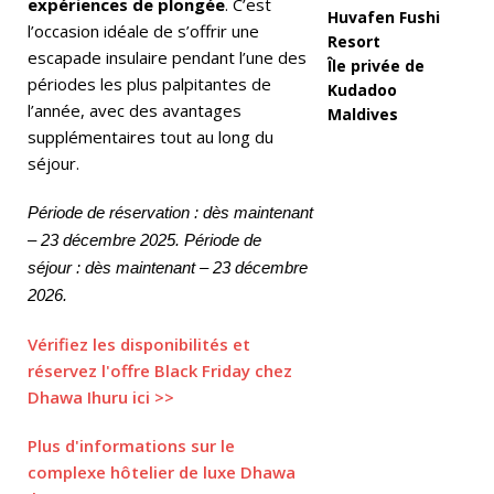
expériences de plongée
. C’est
Huvafen Fushi
l’occasion idéale de s’offrir une
n
Resort
escapade insulaire pendant l’une des
Île privée de
e
périodes les plus palpitantes de
Kudadoo
fo
l’année, avec des avantages
Maldives
supplémentaires tout au long du
r
séjour.
m
Période de réservation : dès maintenant
ul
– 23 décembre 2025. Période de
e
séjour : dès maintenant – 23 décembre
to
2026.
ut
Vérifiez les disponibilités et
c
réservez l'offre Black Friday chez
Dhawa Ihuru ici >>
o
m
Plus d'informations sur le
complexe hôtelier de luxe Dhawa
p