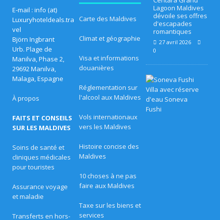
Centara Grand
3
Lagoon Maldives
E-mail : info (at)
dévoile ses offres
0
Carte des Maldives
Luxuryhoteldeals.tra
d'escapades
vel
romantiques
a
Climat et géographie
Björn Ingbrant
27 avril 2026
Urb. Plage de
0
vr
Visa et informations
Manilva, Phase 2,
douanières
il
29692 Manilva,
Malaga, Espagne
L
2
e
Réglementation sur
s
l'alcool aux Maldives
À propos
0
m
e
Vols internationaux
FAITS ET CONSEILS
i
2
l
vers les Maldives
SUR LES MALDIVES
l
6
e
Histoire concise des
Soins de santé et
u
]
Maldives
cliniques médicales
r
e
pour touristes
M
s
10 choses à ne pas
o
e
faire aux Maldives
Assurance voyage
f
et maladie
f
yy
r
Taxe sur les biens et
e
services
Transferts en hors-
af