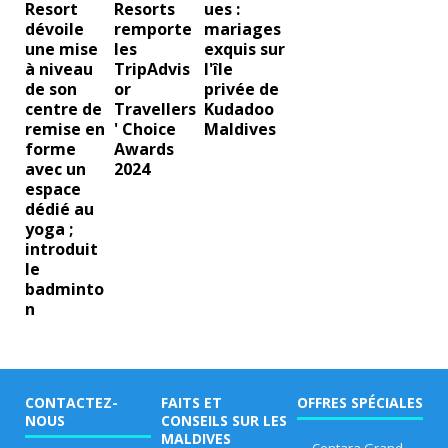
Resort
Resorts
ues :
GI
dévoile
remporte
mariages
A
une mise
les
exquis sur
à niveau
TripAdvis
l'île
T
de son
or
privée de
centre de
Travellers
Kudadoo
U
remise en
' Choice
Maldives
R
forme
Awards
avec un
2024
E
espace
dédié au
5
yoga ;
introduit
É
le
T
badminto
n
O
IL
ES
CONTACTEZ-
FAITS ET
OFFRES SPÉCIALES
[
NOUS
CONSEILS SUR LES
MALDIVES