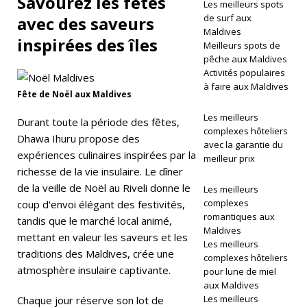
Savourez les fêtes
Les meilleurs spots
E
de surf aux
avec des saveurs
Maldives
inspirées des îles
VI
Meilleurs spots de
pêche aux Maldives
LL
Activités populaires
É
à faire aux Maldives
Fête de Noël aux Maldives
GI
Les meilleurs
Durant toute la période des fêtes,
complexes hôteliers
A
Dhawa Ihuru propose des
avec la garantie du
expériences culinaires inspirées par la
T
meilleur prix
richesse de la vie insulaire. Le dîner
U
de la veille de Noël au Riveli donne le
Les meilleurs
R
complexes
coup d'envoi élégant des festivités,
romantiques aux
tandis que le marché local animé,
E
Maldives
mettant en valeur les saveurs et les
Les meilleurs
5
traditions des Maldives, crée une
complexes hôteliers
atmosphère insulaire captivante.
pour lune de miel
É
aux Maldives
T
Les meilleurs
Chaque jour réserve son lot de