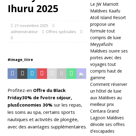
Le JW Marriott
0
Ihuru 2025
Maldives Kaafu
2
Atoll Island Resort
propose une
6
21 novembre 2025
formule tout
administrateur
Offres spéciales
]
compris de luxe
0
Meyyafushi
D
Maldives ouvre ses
h
portes avec des
#image_titre
voyages tout
a
compris haut de
w
gamme
Comment réserver
a
Profitez-en
Offre du Black
un hôtel de luxe
Friday
30% de f
votre séjour,
Ih
aux Maldives au
meilleur prix
plus
Économies 30%
sur les repas,
ur
Centara Grand
les soins au spa, certains sports
Lagoon Maldives
u
nautiques et activités de plongée,
dévoile ses offres
avec des avantages supplémentaires.
p
d'escapades