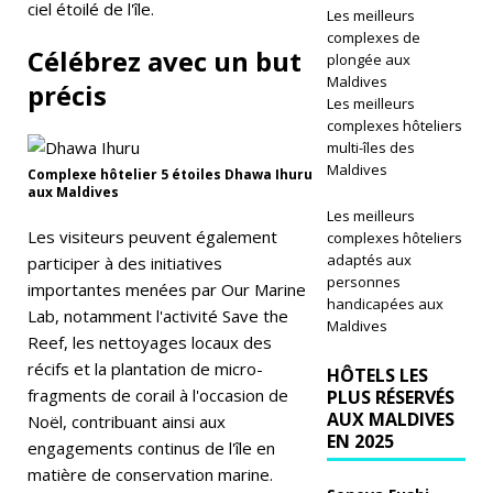
v
ciel étoilé de l'île.
Les meilleurs
complexes de
e
Célébrez avec un but
plongée aux
s
Maldives
précis
Les meilleurs
K
complexes hôteliers
multi-îles des
a
Maldives
Complexe hôtelier 5 étoiles Dhawa Ihuru
aux Maldives
af
Les meilleurs
u
Les visiteurs peuvent également
complexes hôteliers
adaptés aux
participer à des initiatives
At
personnes
importantes menées par Our Marine
handicapées aux
ol
Lab, notamment l'activité Save the
Maldives
Reef, les nettoyages locaux des
l
récifs et la plantation de micro-
HÔTELS LES
Isl
fragments de corail à l'occasion de
PLUS RÉSERVÉS
AUX MALDIVES
a
Noël, contribuant ainsi aux
EN 2025
engagements continus de l'île en
n
matière de conservation marine.
d