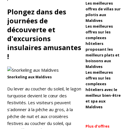
ar
Les meilleures
offres de villas sur
Plongez dans des
i
pilotis aux
journées de
Di
Maldives
Les meilleures
découverte et
v
offres sur les
d'excursions
complexes
e
hôteliers
insulaires amusantes
proposant les
F
!
meilleurs plats et
e
boissons aux
Maldives
st
Les meilleures
Snorkeling aux Maldives
offres sur les
e
complexes
Du lever au coucher du soleil, le lagon
n
hôteliers avec le
turquoise devient le cœur des
meilleur bien-être
m
et spa aux
festivités. Les visiteurs peuvent
Maldives
ai
s'adonner à la pêche au gros, à la
pêche de nuit et aux croisières
festives au coucher du soleil, qui
Plus d'offres
H