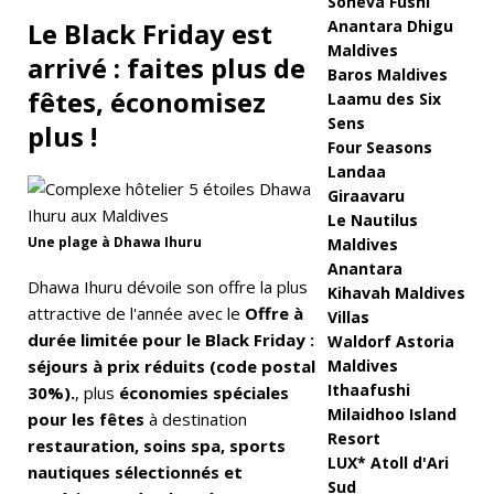
Soneva Fushi
Le Black Friday est
Anantara Dhigu
R
Maldives
arrivé : faites plus de
Baros Maldives
e
fêtes, économisez
Laamu des Six
s
Sens
plus !
Four Seasons
o
Landaa
rt
Giraavaru
Le Nautilus
p
Une plage à Dhawa Ihuru
Maldives
r
Anantara
Dhawa Ihuru dévoile son offre la plus
Kihavah Maldives
o
attractive de l'année avec le
Offre à
Villas
p
durée limitée pour le Black Friday :
Waldorf Astoria
séjours à prix réduits (code postal
Maldives
o
Ithaafushi
30%).
, plus
économies spéciales
s
Milaidhoo Island
pour les fêtes
à destination
Resort
restauration, soins spa, sports
e
LUX* Atoll d'Ari
nautiques sélectionnés et
Sud
u