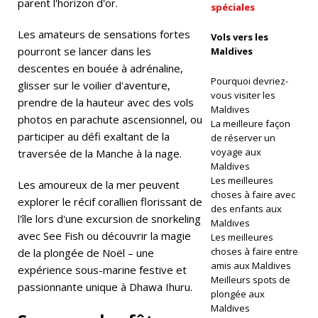
parent l'horizon d'or.
spéciales
Ô
Les amateurs de sensations fortes
Vols vers les
T
pourront se lancer dans les
Maldives
descentes en bouée à adrénaline,
EL
Pourquoi devriez-
glisser sur le voilier d'aventure,
S
vous visiter les
prendre de la hauteur avec des vols
Maldives
E
photos en parachute ascensionnel, ou
La meilleure façon
participer au défi exaltant de la
de réserver un
T
voyage aux
traversée de la Manche à la nage.
C
Maldives
Les meilleures
Les amoureux de la mer peuvent
E
choses à faire avec
explorer le récif corallien florissant de
des enfants aux
N
l'île lors d'une excursion de snorkeling
Maldives
avec See Fish ou découvrir la magie
Les meilleures
T
choses à faire entre
de la plongée de Noël – une
R
amis aux Maldives
expérience sous-marine festive et
Meilleurs spots de
passionnante unique à Dhawa Ihuru.
ES
plongée aux
Maldives
D