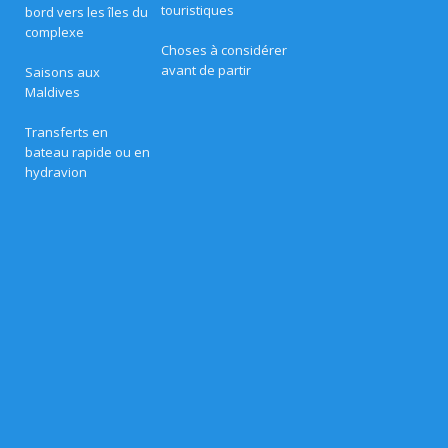
s
touristiques
bord vers les îles du
d
u
complexe
e
P
Choses à considérer
â
s
avant de partir
Saisons aux
q
Maldives
u
hi
e
s
Transferts en
M
d
bateau rapide ou en
a
al
hydravion
n
s
di
l
e
v
s
c
e
o
m
s
p
l
e
o
x
e
u
s
h
vr
ô
t
e