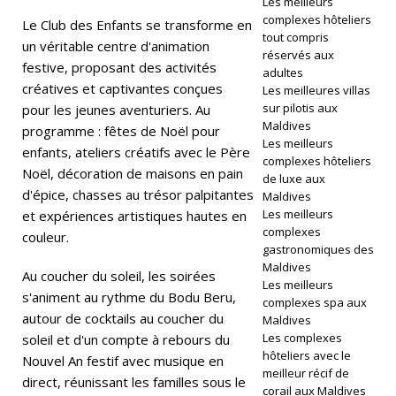
Les meilleurs
]
complexes hôteliers
Le Club des Enfants se transforme en
tout compris
L
un véritable centre d'animation
réservés aux
festive, proposant des activités
e
adultes
créatives et captivantes conçues
Les meilleures villas
J
sur pilotis aux
pour les jeunes aventuriers. Au
Maldives
programme : fêtes de Noël pour
W
Les meilleurs
enfants, ateliers créatifs avec le Père
M
complexes hôteliers
Noël, décoration de maisons en pain
de luxe aux
ar
d'épice, chasses au trésor palpitantes
Maldives
Les meilleurs
et expériences artistiques hautes en
ri
complexes
couleur.
gastronomiques des
ot
Maldives
Au coucher du soleil, les soirées
t
Les meilleurs
s'animent au rythme du Bodu Beru,
complexes spa aux
M
autour de cocktails au coucher du
Maldives
Les complexes
soleil et d'un compte à rebours du
al
hôteliers avec le
Nouvel An festif avec musique en
di
meilleur récif de
direct, réunissant les familles sous le
corail aux Maldives