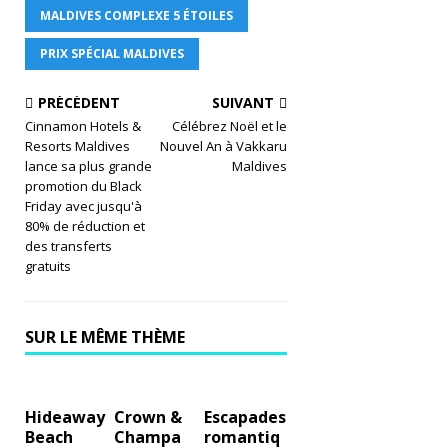
E
MALDIVES COMPLEXE 5 ÉTOILES
T
PRIX SPÉCIAL MALDIVES
C
PRÉCÉDENT
SUIVANT
E
Cinnamon Hotels &
Célébrez Noël et le
Resorts Maldives
Nouvel An à Vakkaru
N
lance sa plus grande
Maldives
T
promotion du Black
Friday avec jusqu'à
R
80% de réduction et
des transferts
ES
gratuits
D
E
SUR LE MÊME THÈME
VI
LL
Hideaway
Crown &
Escapades
É
Beach
Champa
romantiq