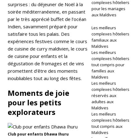
complexes hôteliers
surprises : du déjeuner de Noël à la
O
pour les mariages
soirée méditerranéenne, en passant
aux Maldives
IL
par le très apprécié buffet de l’océan
Indien, savamment préparé pour
ES
Les meilleurs
satisfaire tous les palais. Des
complexes hôteliers
[
familiaux aux
expériences festives comme le cours
Maldives
3
de cuisine de curry maldivien, le cours
Les meilleurs
de cuisine pour enfants et la
0
complexes hôteliers
dégustation de fromages et de vins
tout compris pour
a
promettent d’être des moments
familles aux
Maldives
inoubliables tout au long des fêtes.
vr
Les meilleurs
il
complexes hôteliers
Moments de joie
réservés aux
2
pour les petits
adultes aux
Maldives
explorateurs
0
Les meilleurs
complexes hôteliers
2
tout compris aux
6
Maldives
Club pour enfants Dhawa Ihuru