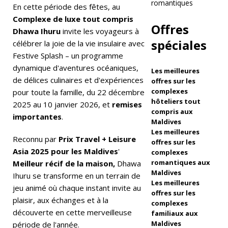
romantiques
ré
En cette période des fêtes, au
Complexe de luxe tout compris
s
Offres
Dhawa Ihuru
invite les voyageurs à
e
spéciales
célébrer la joie de la vie insulaire avec
Festive Splash – un programme
nt
dynamique d'aventures océaniques,
Les meilleures
e
de délices culinaires et d'expériences
offres sur les
le
complexes
pour toute la famille, du 22 décembre
hôteliers tout
2025 au 10 janvier 2026, et
remises
R
compris aux
importantes
.
Maldives
a
Les meilleures
Reconnu par
Prix Travel + Leisure
offres sur les
n
Asia 2025 pour les Maldives
'
complexes
n
romantiques aux
Meilleur récif de la maison,
Dhawa
Maldives
Ihuru se transforme en un terrain de
a
Les meilleures
jeu animé où chaque instant invite au
offres sur les
m
plaisir, aux échanges et à la
complexes
découverte en cette merveilleuse
a
familiaux aux
Maldives
période de l'année.