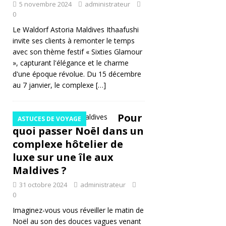
o
5 novembre 2024
administrateur
0
m
Le Waldorf Astoria Maldives Ithaafushi
p
invite ses clients à remonter le temps
avec son thème festif « Sixties Glamour
ri
», capturant l'élégance et le charme
s
d'une époque révolue. Du 15 décembre
au 7 janvier, le complexe
[…]
d
e
Pour
ASTUCES DE VOYAGE
lu
quoi passer Noël dans un
x
complexe hôtelier de
luxe sur une île aux
e
Maldives ?
31 octobre 2024
administrateur
H
0
Ô
Imaginez-vous vous réveiller le matin de
Noël au son des douces vagues venant
T