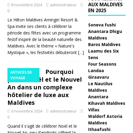
AUX MALDIVES
a
8 novembre 2024
administrateur
EN 2025
0
n
Le Hilton Maldives Amingiri Resort &
d
Soneva Fushi
Spa invite ses clients à célébrer la
Anantara Dhigu
période des fêtes avec un programme
R
Maldives
festif inspiré de la beauté naturelle des
Baros Maldives
e
Maldives. Avec le thème « Nature's
Laamu des Six
Mystique », les festivités débuteront
[…]
s
Sens
Four Seasons
o
Pourquoi
Landaa
ASTUCES DE
rt
Giraavaru
passer Noël et le Nouvel
VOYAGE
Le Nautilus
p
An dans un complexe
Maldives
hôtelier de luxe aux
r
Anantara
Maldives
Kihavah Maldives
o
Villas
6 novembre 2024
administrateur
p
Waldorf Astoria
0
Maldives
o
Quand il s'agit de célébrer Noël et le
Ithaafushi
Nouvel An, peu d'endroits offrent la