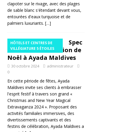
clapoter sur le rivage, avec des plages
EL
de sable blanc s'étendant devant vous,
entourées d'eaux turquoise et de
S
palmiers luxuriants.
[…]
E
T
Spec
HÔTELS ET CENTRES DE
taculaire célébration de
VILLÉGIATURE 5 ÉTOILES
C
Noël à Ayada Maldives
E
30 octobre 2024
administrateur
N
0
T
En cette période de fêtes, Ayada
Maldives invite ses clients à embrasser
R
l'esprit festif à travers son grand «
ES
Christmas and New Year Magical
Extravaganza 2024 ». Proposant des
D
activités familiales immersives, des
E
divertissements captivants et des
festins de célébration, Ayada Maldives a
VI