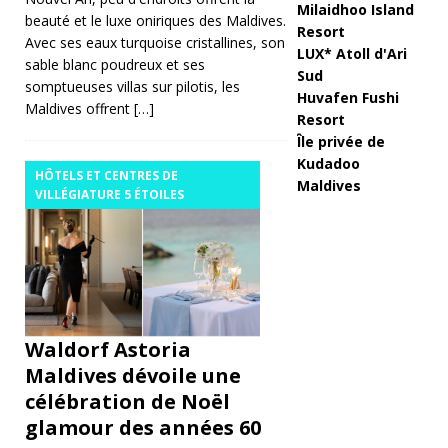
s
Milaidhoo Island
beauté et le luxe oniriques des Maldives.
Resort
Avec ses eaux turquoise cristallines, son
e
LUX* Atoll d'Ari
sable blanc poudreux et ses
Sud
u
somptueuses villas sur pilotis, les
Huvafen Fushi
Maldives offrent
[…]
n
Resort
Île privée de
e
Kudadoo
HÔTELS ET CENTRES DE
fo
Maldives
VILLÉGIATURE 5 ÉTOILES
r
m
ul
e
Waldorf Astoria
to
Maldives dévoile une
ut
célébration de Noël
c
glamour des années 60