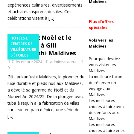
Maldives
ai
expériences culinaires, divertissements
et activités inspirées des îles. Ces
célébrations visent à
[…]
Plus d'offres
H
spéciales
Ô
Célébrez Noël et le
HÔTELS ET
Vols vers les
T
Nouvel An à Gili
CENTRES DE
Maldives
VILLÉGIATURE
Lankanfushi Maldives
EL
5 ÉTOILES
Pourquoi devriez-
7 décembre 2024
administrateur
S
vous visiter les
0
Maldives
E
Gili Lankanfushi Maldives, le pionnier du
La meilleure façon
de réserver un
luxe durable et pieds nus aux Maldives,
T
voyage aux
a dévoilé sa gamme de Noël et du
C
Maldives
Nouvel An 2024/25. De la plongée avec
Les meilleures
tuba à requin à la fabrication de villas
E
choses à faire avec
sur l'eau en pain d'épice, une série de
des enfants aux
N
[…]
Maldives
Les meilleures
T
choses à faire entre