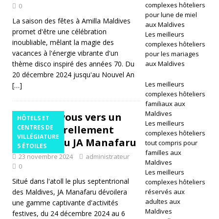
complexes hôteliers
0
pour lune de miel
É
La saison des fêtes à Amilla Maldives
aux Maldives
promet d'être une célébration
T
Les meilleurs
inoubliable, mêlant la magie des
complexes hôteliers
O
vacances à l'énergie vibrante d'un
pour les mariages
thème disco inspiré des années 70. Du
aux Maldives
IL
20 décembre 2024 jusqu'au Nouvel An
ES
Les meilleurs
[…]
complexes hôteliers
[
familiaux aux
Maldives
Évadez-vous vers un
3
HÔTELS ET
Les meilleurs
Noël naturellement
CENTRES DE
0
complexes hôteliers
VILLÉGIATURE
meilleur au JA Manafaru
tout compris pour
5 ÉTOILES
a
familles aux
23 novembre 2024
administrateur
Maldives
vr
0
Les meilleurs
Situé dans l'atoll le plus septentrional
il
complexes hôteliers
des Maldives, JA Manafaru dévoilera
réservés aux
2
adultes aux
une gamme captivante d'activités
Maldives
festives, du 24 décembre 2024 au 6
0