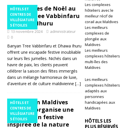
Les complexes
al
Escapades de Noël au
HÔTELS ET
hôteliers avec le
Banyan Tree Vabbinfaru
CENTRES DE
di
meilleur récif de
VILLÉGIATURE
corail aux Maldives
et Dhawa Ihuru
v
5 ÉTOILES
Les meilleurs
13 novembre 2024
administrateur
complexes de
e
0
plongée aux
s
Maldives
Banyan Tree Vabbinfaru et Dhawa Ihuru
Les meilleurs
offrent une escapade festive inoubliable
K
complexes hôteliers
sur leurs îles jumelles. Nichés dans un
multi-îles des
a
havre de paix, les clients peuvent
Maldives
célébrer la saison des fêtes immergés
af
dans un mélange harmonieux de luxe,
Les meilleurs
d'aventure et de culture maldivienne
u
[…]
complexes hôteliers
adaptés aux
At
personnes
Le Hilton Maldives
handicapées aux
HÔTELS ET
ol
Maldives
Amingiri organise une
CENTRES DE
l
VILLÉGIATURE
célébration festive
5 ÉTOILES
HÔTELS LES
Isl
inspirée de la nature
PLUS RÉSERVÉS