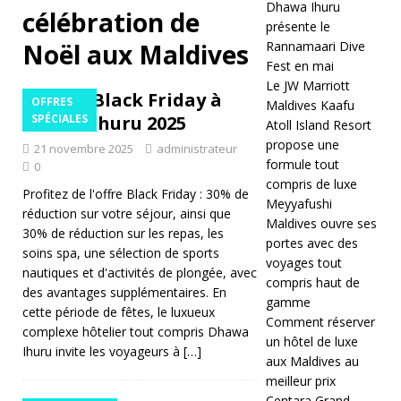
Dhawa Ihuru
célébration de
ai
présente le
Noël aux Maldives
Rannamaari Dive
2
Fest en mai
Le JW Marriott
0
Offre Black Friday à
OFFRES
Maldives Kaafu
2
Dhawa Ihuru 2025
SPÉCIALES
Atoll Island Resort
propose une
6
21 novembre 2025
administrateur
formule tout
0
]
compris de luxe
Profitez de l'offre Black Friday : 30% de
Meyyafushi
D
réduction sur votre séjour, ainsi que
Maldives ouvre ses
30% de réduction sur les repas, les
h
portes avec des
soins spa, une sélection de sports
voyages tout
a
nautiques et d'activités de plongée, avec
compris haut de
des avantages supplémentaires. En
w
gamme
cette période de fêtes, le luxueux
Comment réserver
a
complexe hôtelier tout compris Dhawa
un hôtel de luxe
Ihuru invite les voyageurs à
[…]
Ih
aux Maldives au
meilleur prix
ur
Centara Grand