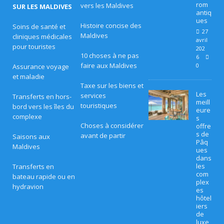
rom
vers les Maldives
SUR LES MALDIVES
ES
antiq
ues
Histoire concise des
[
Soins de santé et
27
Maldives
cliniques médicales
avril
3
pour touristes
202
10 choses à ne pas
6
0
faire aux Maldives
0
Assurance voyage
et maladie
a
Taxe sur les biens et
vr
Les
services
Transferts en hors-
meill
touristiques
bord vers les îles du
eure
il
complexe
s
Choses à considérer
offre
2
s de
avant de partir
Saisons aux
Pâq
0
Maldives
ues
dans
2
les
Transferts en
com
bateau rapide ou en
6
plex
hydravion
es
]
hôtel
iers
M
de
luxe