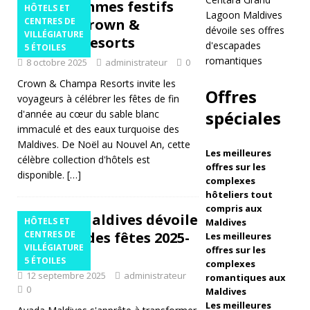
Programmes festifs
HÔTELS ET
Lagoon Maldives
u
2025 des Crown &
CENTRES DE
dévoile ses offres
VILLÉGIATURE
p
Champa Resorts
d'escapades
5 ÉTOILES
romantiques
8 octobre 2025
administrateur
ré
0
Crown & Champa Resorts invite les
s
Offres
voyageurs à célébrer les fêtes de fin
e
spéciales
d'année au cœur du sable blanc
immaculé et des eaux turquoise des
nt
Maldives. De Noël au Nouvel An, cette
Les meilleures
e
célèbre collection d'hôtels est
offres sur les
disponible.
[…]
le
complexes
hôteliers tout
R
compris aux
Ayada Maldives dévoile
HÔTELS ET
Maldives
a
sa saison des fêtes 2025-
CENTRES DE
Les meilleures
VILLÉGIATURE
offres sur les
n
26
5 ÉTOILES
complexes
n
12 septembre 2025
administrateur
romantiques aux
0
Maldives
a
Les meilleures