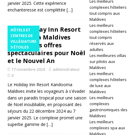
Les meilleurs
janvier 2025. Cette expérience
complexes hôteliers
2
enchanteresse est complétée
[…]
tout compris aux
6
Maldives
Les meilleurs
Le Holiday Inn Resort
]
HÔTELS ET
complexes hôteliers
Kandooma Maldives
CENTRES DE
tout compris
L
VILLÉGIATURE
réservés aux
dévoile des offres
5 ÉTOILES
e
adultes
spectaculaires pour Noël
Les meilleures villas
J
et le Nouvel An
sur pilotis aux
Maldives
17 novembre 2024
administrateur
W
Les meilleurs
0
M
complexes hôteliers
Le Holiday Inn Resort Kandooma
de luxe aux
ar
Maldives invite les voyageurs à s'évader
Maldives
dans un paradis tropical pour une saison
Les meilleurs
ri
complexes
de Noël inoubliable, en proposant des
gastronomiques des
ot
séjours du 22 décembre 2024 au 7
Maldives
janvier 2025. Le complexe promet une
t
Les meilleurs
superbe gamme de
[…]
complexes spa aux
M
Maldives