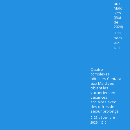
e
aux
Mald
ives
yy
(Gui
de
af
2026)
u
10
mars
s
202
6
hi
0
M
Quatre
al
complexes
hôteliers Centara
di
aux Maldives
ciblent les
v
vacanciers en
vacances
scolaires avec
e
des offres de
séjour prolongé.
s
29 décembre
o
2025
0