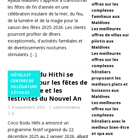
Ayada Maldives s'apprête à transformer
offres sur les
m
les fêtes de fin d'année en une
complexes
célébration insulaire de la mer, du feu,
a
familiaux aux
de la lumière et de la magie pour la
Maldives
ar
saison des fêtes 2025-2026. Les clients
Les meilleures
pourront profiter de dîners
offres de villas sur
i
exceptionnels, d'activités familiales et
pilotis aux
Di
Maldives
de divertissements nocturnes
Les meilleures
stimulants.
[…]
v
offres sur les
complexes
e
hôteliers
Coco Bodu Hithi se
HÔTELS ET
proposant les
F
prépare pour les fêtes de
CENTRES DE
meilleurs plats et
VILLÉGIATURE
e
fin d'année et les
boissons aux
5 ÉTOILES
Maldives
festivités du Nouvel An
st
Les meilleures
9 septembre 2025
administrateur
offres sur les
e
0
complexes
n
hôteliers avec le
Coco Bodu Hithi a annoncé un
meilleur bien-être
programme festif organisé du 22
m
et spa aux
décembre 2025 au 2 janvier 2026, alliant