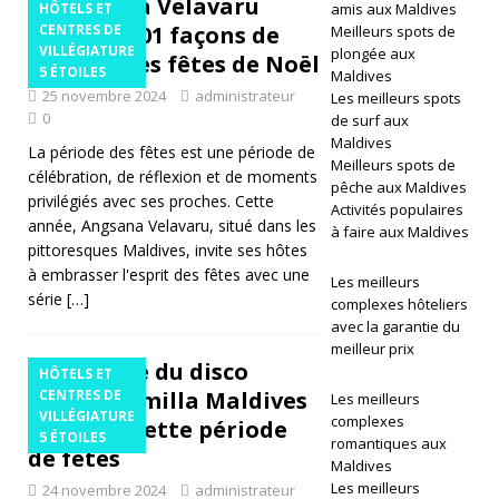
Angsana Velavaru
R
HÔTELS ET
amis aux Maldives
propose 101 façons de
CENTRES DE
Meilleurs spots de
ES
VILLÉGIATURE
plongée aux
célébrer les fêtes de Noël
5 ÉTOILES
Maldives
D
25 novembre 2024
administrateur
Les meilleurs spots
0
E
de surf aux
Maldives
La période des fêtes est une période de
VI
Meilleurs spots de
célébration, de réflexion et de moments
pêche aux Maldives
LL
privilégiés avec ses proches. Cette
Activités populaires
année, Angsana Velavaru, situé dans les
É
à faire aux Maldives
pittoresques Maldives, invite ses hôtes
GI
à embrasser l'esprit des fêtes avec une
Les meilleurs
série
[…]
complexes hôteliers
A
avec la garantie du
T
meilleur prix
La fièvre du disco
HÔTELS ET
U
envahit Amilla Maldives
CENTRES DE
Les meilleurs
VILLÉGIATURE
R
complexes
pendant cette période
5 ÉTOILES
romantiques aux
de fêtes
E
Maldives
Les meilleurs
24 novembre 2024
administrateur
5