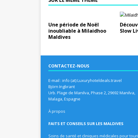
SUR LE MÊME THÈME
Une période de Noël
Découvr
inoubliable à Milaidhoo
Slow Li
Maldives
CONTACTEZ-NOUS
E-mail : info (at) Luxuryhoteldeals.travel
Björn Ingbrant
Urb. Plage de Manilva, Phase 2, 29692 Manilva,
Malaga, Espagne
À propos
FAITS ET CONSEILS SUR LES MALDIVES
Soins de santé et cliniques médicales pour tour