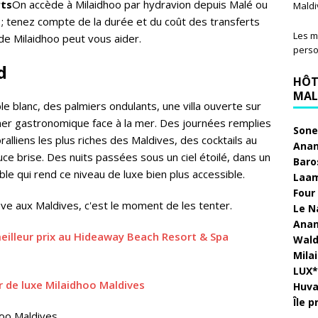
rts
On accède à Milaidhoo par hydravion depuis Malé ou
Maldi
d ; tenez compte de la durée et du coût des transferts
Les m
 de Milaidhoo peut vous aider.
perso
d
HÔT
MAL
e blanc, des palmiers ondulants, une villa ouverte sur
uner gastronomique face à la mer. Des journées remplies
Sone
ralliens les plus riches des Maldives, des cocktails au
Anan
uce brise. Des nuits passées sous un ciel étoilé, dans un
Baro
able qui rend ce niveau de luxe bien plus accessible.
Laam
Four
ve aux Maldives, c'est le moment de les tenter.
Le N
Anan
 meilleur prix au Hideaway Beach Resort & Spa
Wald
Mila
LUX* 
 de luxe Milaidhoo Maldives
Huva
Île 