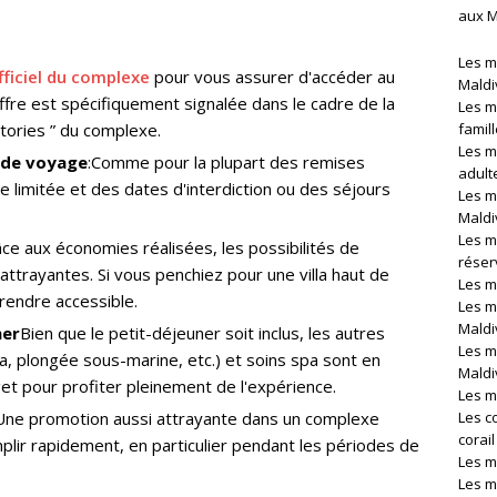
aux M
Les m
fficiel du complexe
pour vous assurer d'accéder au
Maldi
offre est spécifiquement signalée dans le cadre de la
Les m
Stories ” du complexe.
famil
Les m
s de voyage
:Comme pour la plupart des remises
adult
re limitée et des dates d'interdiction ou des séjours
Les m
Maldi
Les m
ce aux économies réalisées, les possibilités de
réser
ttrayantes. Si vous penchiez pour une villa haut de
Les me
rendre accessible.
Les m
Maldi
ner
Bien que le petit-déjeuner soit inclus, les autres
Les m
a, plongée sous-marine, etc.) et soins spa sont en
Maldi
t pour profiter pleinement de l'expérience.
Les m
Une promotion aussi attrayante dans un complexe
Les c
corai
lir rapidement, en particulier pendant les périodes de
Les m
Les m