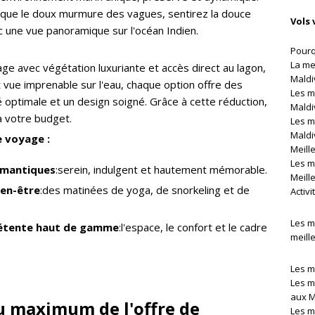
z que le doux murmure des vagues, sentirez la douce
Vols 
c une vue panoramique sur l'océan Indien.
Pourq
La me
age avec végétation luxuriante et accès direct au lagon,
Maldi
 et vue imprenable sur l'eau, chaque option offre des
Les m
é optimale et un design soigné. Grâce à cette réduction,
Maldi
à votre budget.
Les m
Maldi
e voyage :
Meill
Les m
romantiques
:serein, indulgent et hautement mémorable.
Meill
ien-être
:des matinées de yoga, de snorkeling et de
Activ
Les m
détente haut de gamme
:l'espace, le confort et le cadre
meille
Les m
Les m
aux M
au maximum de l'offre de
Les m