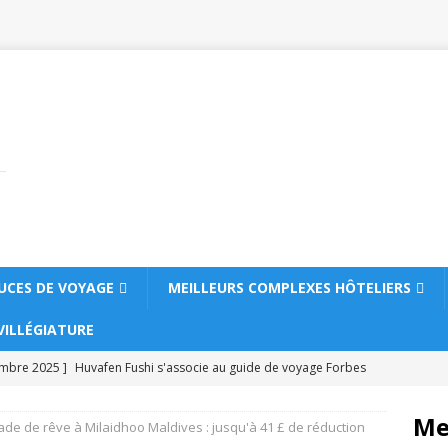
UCES DE VOYAGE
MEILLEURS COMPLEXES HÔTELIERS
VILLÉGIATURE
embre 2025 ]
Huvafen Fushi s'associe au guide de voyage Forbes
nir le statut cinq étoiles.
HÔTELS ET CENTRES DE VILLÉGIATURE
Me
de de rêve à Milaidhoo Maldives : jusqu'à 41 £ de réduction