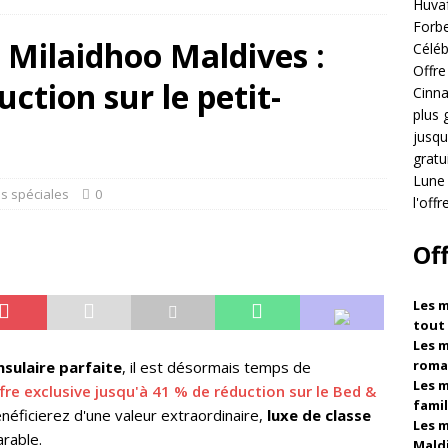
Huvaf
embre 2025 ]
Célébrez Noël et le Nouvel An à Vakkaru Maldives
Forbe
 Milaidhoo Maldives :
Céléb
S ET CENTRES DE VILLÉGIATURE 5 ÉTOILES
Offre
uction sur le petit-
embre 2025 ]
Offre Black Friday à Dhawa Ihuru 2025
OFFRES
Cinna
plus 
S
jusqu
embre 2025 ]
Cinnamon Hotels & Resorts Maldives lance sa plus
gratu
Lune 
omotion du Black Friday avec jusqu'à 80% de réduction et des
es spéciales
0
l'off
s gratuits
OFFRES SPÉCIALES
Of
embre 2025 ]
Lune de miel de rêve au Nova Maldives avec l'offre
FFRES SPÉCIALES
Les m
tout
Les m
roma
nsulaire parfaite
, il est désormais temps de
Les m
fre exclusive jusqu'à 41 % de réduction sur le Bed &
famil
énéficierez d'une valeur extraordinaire,
luxe de classe
Les m
rable.
Mald