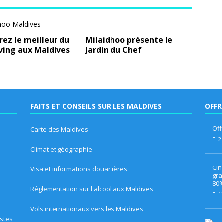
ez le meilleur du
Milaidhoo présente le
ving aux Maldives
Jardin du Chef
FAITS ET CONSEILS SUR LES MALDIVES
OFFR
Off
Carte des Maldives
2
Climat et géographie
Cin
Visa et informations douanières
gra
80%
Réglementation sur l'alcool aux Maldives
1
Vols internationaux vers les Maldives
istes