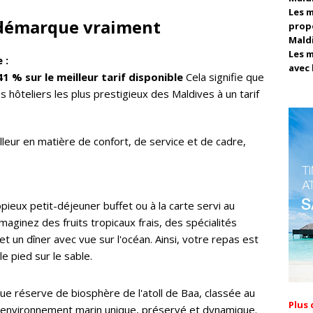
Les m
e démarque vraiment
propo
Mald
Les m
 :
avec 
1 % sur le meilleur tarif disponible
Cela signifie que
 hôteliers les plus prestigieux des Maldives à un tarif
leur en matière de confort, de service et de cadre,
eux petit-déjeuner buffet ou à la carte servi au
aginez des fruits tropicaux frais, des spécialités
et un dîner avec vue sur l'océan. Ainsi, votre repas est
e pied sur le sable.
ue réserve de biosphère de l'atoll de Baa, classée au
Plus 
 environnement marin unique, préservé et dynamique.