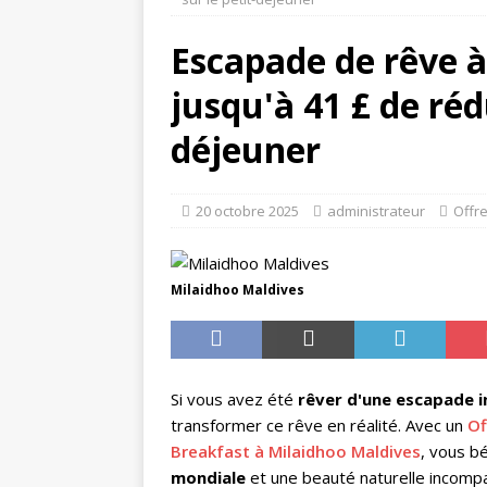
[ 24 nov
Escapade de rêve à
HÔTEL
jusqu'à 41 £ de réd
[ 21 nov
SPÉCIALE
déjeuner
[ 17 nov
grande pr
20 octobre 2025
administrateur
Offr
transfert
[ 13 nov
Milaidhoo Maldives
55%
O
Si vous avez été
rêver d'une escapade i
transformer ce rêve en réalité. Avec un
Of
Breakfast à Milaidhoo Maldives
, vous b
mondiale
et une beauté naturelle incompa