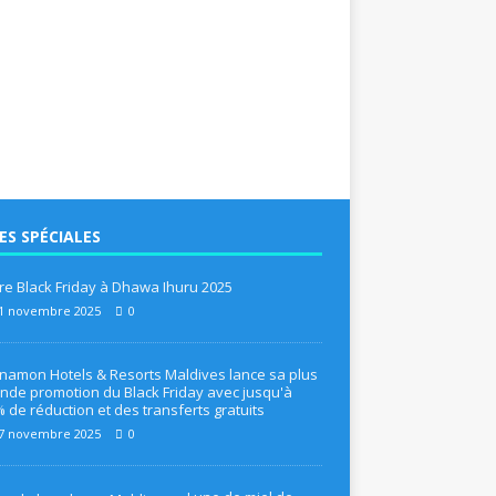
ES SPÉCIALES
re Black Friday à Dhawa Ihuru 2025
1 novembre 2025
0
namon Hotels & Resorts Maldives lance sa plus
nde promotion du Black Friday avec jusqu'à
 de réduction et des transferts gratuits
7 novembre 2025
0