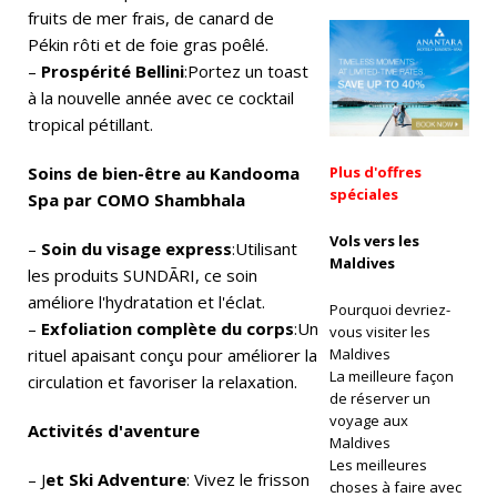
g
fruits de mer frais, de canard de
Pékin rôti et de foie gras poêlé.
e
–
Prospérité Bellini
:Portez un toast
F
à la nouvelle année avec ce cocktail
tropical pétillant.
o
r
Soins de bien-être au Kandooma
Plus d'offres
spéciales
Spa par COMO Shambhala
b
e
Vols vers les
–
Soin du visage express
:Utilisant
Maldives
les produits SUNDÃRI, ce soin
s
améliore l'hydratation et l'éclat.
Pourquoi devriez-
p
–
Exfoliation complète du corps
:Un
vous visiter les
o
rituel apaisant conçu pour améliorer la
Maldives
La meilleure façon
circulation et favoriser la relaxation.
ur
de réserver un
voyage aux
o
Activités d'aventure
Maldives
bt
Les meilleures
– J
et Ski Adventure
: Vivez le frisson
choses à faire avec