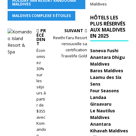
HOLIDAY INN RESORT KANDOOMA
Maldives
b
MALDIVES
re
MALDIVES COMPLEXE 5 ÉTOILES
HÔTELS LES
PLUS RÉSERVÉS
2
AUX MALDIVES
PR
SUIVANT
ÉCÉ
0
EN 2025
Reethi Faru Resort
DEN
T
renouvelle sa
2
certification
Soneva Fushi
Écon
5
Travelife Gold
omis
Anantara Dhigu
ez
Maldives
]
30%
Baros Maldives
sur
C
Laamu des Six
les
Sens
él
séjo
Four Seasons
urs à
é
Landaa
parti
Giraavaru
r de
b
Le Nautilus
$355
Maldives
avec
re
Kom
Anantara
z
ando
Kihavah Maldives
o