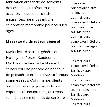
fabrication artisanale de serpents,
complexes
des chasses au trésor et des
romantiques aux
Maldives
activités artistiques culinaires
H
Les meilleurs
amusantes, garantissant une
complexes hôteliers
Ô
célébration mémorable pour tous les
pour lune de miel
âges.
aux Maldives
T
Les meilleurs
EL
Message du directeur général
complexes hôteliers
pour les mariages
S
aux Maldives
Mark Eletr, directeur général du
E
Holiday Inn Resort Kandooma
Les meilleurs
Maldives, déclare : « Le Nouvel An
T
complexes hôteliers
chinois est une période de bonheur,
familiaux aux
C
de prospérité et de convivialité. Nous
Maldives
sommes ravis d'offrir à nos clients
Les meilleurs
E
complexes hôteliers
une célébration joyeuse, riche en
N
tout compris pour
expériences inoubliables, en repas
familles aux
T
raffinés et en moments de sérénité. »
Maldives
Les meilleurs
R