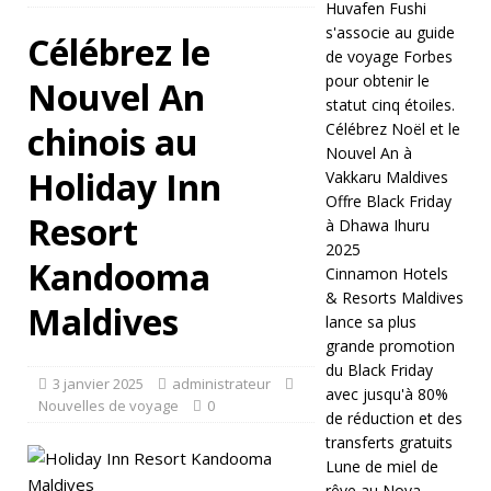
Huvafen Fushi
o
s'associe au guide
Célébrez le
de voyage Forbes
v
pour obtenir le
Nouvel An
statut cinq étoiles.
e
chinois au
Célébrez Noël et le
m
Nouvel An à
Holiday Inn
Vakkaru Maldives
b
Offre Black Friday
re
Resort
à Dhawa Ihuru
2025
2
Kandooma
Cinnamon Hotels
0
& Resorts Maldives
Maldives
lance sa plus
2
grande promotion
5
du Black Friday
3 janvier 2025
administrateur
avec jusqu'à 80%
]
Nouvelles de voyage
0
de réduction et des
H
transferts gratuits
Lune de miel de
u
rêve au Nova