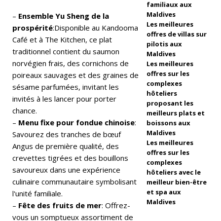
familiaux aux
e
Maldives
–
Ensemble Yu Sheng de la
Les meilleures
a
prospérité
:Disponible au Kandooma
offres de villas sur
Café et à The Kitchen, ce plat
u
pilotis aux
traditionnel contient du saumon
Maldives
g
norvégien frais, des cornichons de
Les meilleures
offres sur les
poireaux sauvages et des graines de
ui
complexes
sésame parfumées, invitant les
d
hôteliers
invités à les lancer pour porter
proposant les
e
chance.
meilleurs plats et
–
Menu fixe pour fondue chinoise
:
boissons aux
d
Maldives
Savourez des tranches de bœuf
e
Les meilleures
Angus de première qualité, des
offres sur les
crevettes tigrées et des bouillons
v
complexes
savoureux dans une expérience
hôteliers avec le
o
culinaire communautaire symbolisant
meilleur bien-être
et spa aux
y
l'unité familiale.
Maldives
–
Fête des fruits de mer
: Offrez-
a
vous un somptueux assortiment de