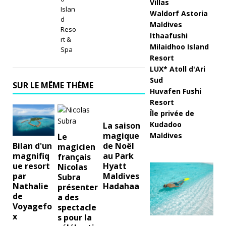
Villas
N
Islan
Waldorf Astoria
d
o
Maldives
Reso
Ithaafushi
ël
rt &
Milaidhoo Island
Spa
et
Resort
LUX* Atoll d'Ari
le
Sud
SUR LE MÊME THÈME
N
Huvafen Fushi
Resort
o
Île privée de
u
Kudadoo
La saison
magique
Maldives
Le
v
de Noël
Bilan d'un
magicien
au Park
magnifiq
français
el
Hyatt
ue resort
Nicolas
Maldives
par
A
Subra
Hadahaa
Nathalie
présenter
n
de
a des
Voyagefo
spectacle
à
x
s pour la