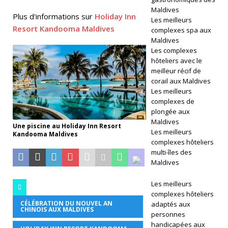
Maldives
É
Plus d'informations sur
Holiday Inn
Les meilleurs
T
Resort Kandooma Maldives
complexes spa aux
Maldives
O
Les complexes
hôteliers avec le
IL
meilleur récif de
ES
corail aux Maldives
Les meilleurs
[
complexes de
plongée aux
2
Maldives
Une piscine au Holiday Inn Resort
4
Les meilleurs
Kandooma Maldives
complexes hôteliers
n
multi-îles des
Maldives
o
v
Les meilleurs
complexes hôteliers
e
CÉLÉBRATION DU NOUVEL AN
adaptés aux
CHINOIS AUX MALDIVES
personnes
m
handicapées aux