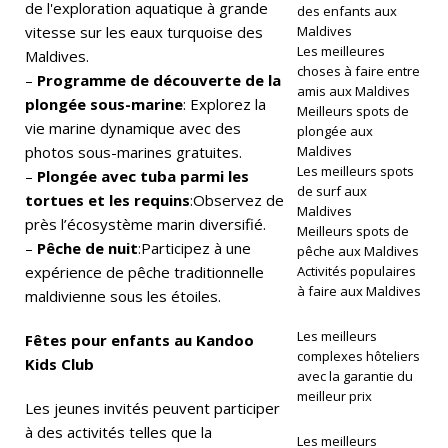
e
de l'exploration aquatique à grande
des enfants aux
vitesse sur les eaux turquoise des
Maldives
ni
Les meilleures
Maldives.
choses à faire entre
r
–
Programme de découverte de la
amis aux Maldives
plongée sous-marine
: Explorez la
le
Meilleurs spots de
vie marine dynamique avec des
plongée aux
st
photos sous-marines gratuites.
Maldives
Les meilleurs spots
at
–
Plongée avec tuba parmi les
de surf aux
tortues et les requins
:Observez de
ut
Maldives
près l’écosystème marin diversifié.
Meilleurs spots de
ci
–
Pêche de nuit
:Participez à une
pêche aux Maldives
expérience de pêche traditionnelle
Activités populaires
n
à faire aux Maldives
maldivienne sous les étoiles.
q
Les meilleurs
Fêtes pour enfants au Kandoo
ét
complexes hôteliers
Kids Club
avec la garantie du
oi
meilleur prix
Les jeunes invités peuvent participer
le
à des activités telles que la
Les meilleurs
s.