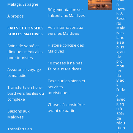
Malaga, Espagne
n
T
Hote
Réglementation sur
ls &
l'alcool aux Maldives
À propos
Reso
EL
rts
Vols internationaux
FAITS ET CONSEILS
Mald
S
ives
vers les Maldives
SUR LES MALDIVES
lanc
E
e sa
Histoire concise des
Soins de santé et
plus
T
Maldives
cliniques médicales
gran
de
pour touristes
C
pro
10 choses à ne pas
moti
faire aux Maldives
E
Assurance voyage
on
et maladie
du
N
Blac
Taxe sur les biens et
k
services
Transferts en hors-
T
Frida
touristiques
bord vers les îles du
y
complexe
avec
R
jusq
Choses à considérer
u'à
ES
avant de partir
Saisons aux
80%
Maldives
de
D
rédu
ction
Transferts en
E
et