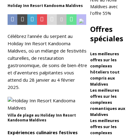
Holiday Inn Resort Kandooma Maldives
Maldives avec
v
l'offre 55%
af
Offres
e
Célébrez l'année du serpent au
spéciales
n
Holiday Inn Resort Kandooma
F
Maldives, où un mélange de festivités
Les meilleures
culturelles, de restauration
u
offres sur les
gastronomique, de soins de bien-être
complexes
s
hôteliers tout
et d'aventures palpitantes vous
compris aux
hi
attend du 28 janvier au 4 février
Maldives
2025.
s'
Les meilleures
offres sur les
a
complexes
romantiques aux
ss
Maldives
Villa de plage au Holiday Inn Resort
Kandooma Maldives
o
Les meilleures
offres sur les
ci
Expériences culinaires festives
complexes