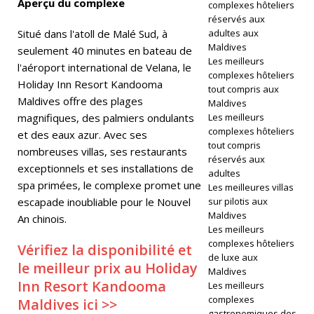
Aperçu du complexe
complexes hôteliers
ES
réservés aux
Situé dans l'atoll de Malé Sud, à
adultes aux
D
Maldives
seulement 40 minutes en bateau de
Les meilleurs
E
l'aéroport international de Velana, le
complexes hôteliers
Holiday Inn Resort Kandooma
tout compris aux
VI
Maldives offre des plages
Maldives
LL
magnifiques, des palmiers ondulants
Les meilleurs
complexes hôteliers
et des eaux azur. Avec ses
É
tout compris
nombreuses villas, ses restaurants
réservés aux
GI
exceptionnels et ses installations de
adultes
spa primées, le complexe promet une
A
Les meilleures villas
escapade inoubliable pour le Nouvel
sur pilotis aux
T
Maldives
An chinois.
Les meilleurs
U
complexes hôteliers
Vérifiez la disponibilité et
R
de luxe aux
le meilleur prix au Holiday
Maldives
E
Inn Resort Kandooma
Les meilleurs
complexes
Maldives ici >>
5
gastronomiques des