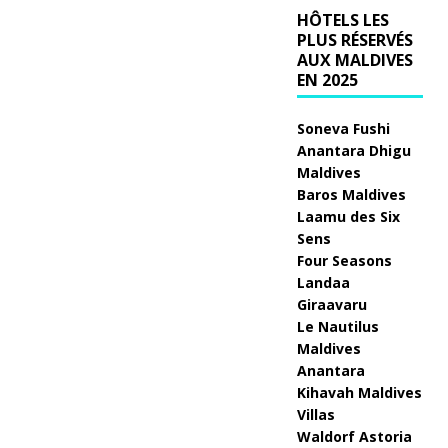
HÔTELS LES
Bl
PLUS RÉSERVÉS
AUX MALDIVES
a
EN 2025
ck
Soneva Fushi
Fr
Anantara Dhigu
id
Maldives
Baros Maldives
a
Laamu des Six
y
Sens
Four Seasons
a
Landaa
Giraavaru
v
Le Nautilus
e
Maldives
Anantara
c
Kihavah Maldives
ju
Villas
Waldorf Astoria
s