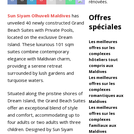
rénovées.
a
ck
Offres
Sun Siyam Olhuveli Maldives
has
unveiled 40 newly constructed Grand
Fr
spéciales
Beach Suites with Private Pools,
id
located on the exclusive Dream
Les meilleures
a
Island. These luxurious 101 sqm
offres sur les
suites combine contemporary
y
complexes
elegance with Maldivian charm,
hôteliers tout
à
providing a serene retreat
compris aux
Maldives
surrounded by lush gardens and
D
Les meilleures
turquoise waters.
offres sur les
h
complexes
Situated along the pristine shores of
a
romantiques aux
Dream Island, the Grand Beach Suites
Maldives
w
offer an exceptional blend of style
Les meilleures
offres sur les
a
and comfort, accommodating up to
complexes
four adults or two adults with three
Ih
familiaux aux
children. Designed by Sun Siyam
Maldives