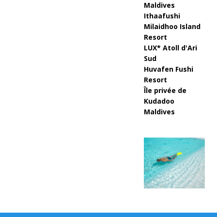
Maldives
q
Ithaafushi
Milaidhoo Island
u'
Resort
à
LUX* Atoll d'Ari
Sud
8
Huvafen Fushi
0
Resort
Île privée de
%
Kudadoo
Maldives
d
e
ré
d
u
ct
io