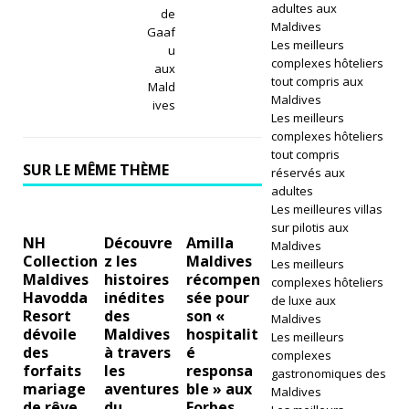
adultes aux
di
de
Maldives
Gaaf
v
Les meilleurs
u
complexes hôteliers
aux
e
tout compris aux
Mald
Maldives
s
ives
Les meilleurs
la
complexes hôteliers
tout compris
n
SUR LE MÊME THÈME
réservés aux
adultes
c
Les meilleures villas
sur pilotis aux
e
NH
Découvre
Amilla
Maldives
Collection
z les
Maldives
s
Les meilleurs
Maldives
histoires
récompen
complexes hôteliers
a
Havodda
inédites
sée pour
de luxe aux
Resort
des
son «
Maldives
pl
dévoile
Maldives
hospitalit
Les meilleurs
des
à travers
é
u
complexes
forfaits
les
responsa
gastronomiques des
s
mariage
aventures
ble » aux
Maldives
de rêve
du
Forbes