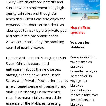
luxury with an outdoor bathtub and
CI
rain shower, complemented by high-
quality toiletries and thoughtful
A
amenities. Guests can also enjoy the
LE
expansive outdoor terrace deck, an
Plus d'offres
ideal spot to relax by the private pool
S
spéciales
and take in the panoramic ocean
[
views accompanied by the soothing
Vols vers les
sound of nearby waves.
Maldives
1
7
Pourquoi devriez-
Hassan Adil, General Manager at Sun
vous visiter les
Siyam Olhuveli, expressed
n
Maldives
enthusiasm about the new suites,
La meilleure façon
o
stating, “These new Grand Beach
de réserver un
v
Suites with Private Pools offer guests
voyage aux
Maldives
a heightened sense of tranquility and
e
Les meilleures
style. Our Planning Department’s
choses à faire avec
m
team has masterfully captured the
des enfants aux
essence of the Maldives, creating
b
Maldives