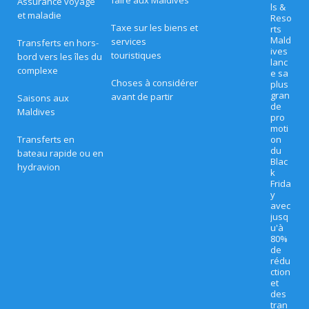
faire aux Maldives
Assurance voyage
ls &
ui
et maladie
Reso
Taxe sur les biens et
rts
ts
Mald
services
Transferts en hors-
ives
touristiques
bord vers les îles du
lanc
complexe
e sa
O
Choses à considérer
plus
gran
avant de partir
Saisons aux
FF
de
Maldives
pro
R
moti
Transferts en
on
du
ES
bateau rapide ou en
Blac
hydravion
k
S
Frida
y
P
avec
jusq
É
u'à
80%
CI
de
rédu
A
ction
et
LE
des
tran