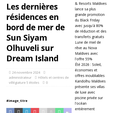
Les dernières
& Resorts Maldives
e
lance sa plus
m
résidences en
grande promotion
du Black Friday
b
bord de mer de
avec jusqu'à 80%
re
de réduction et des
Sun Siyam
transferts gratuits
2
Lune de miel de
Olhuveli sur
0
rêve au Nova
Maldives avec
Dream Island
2
l'offre 55%
5
Été 2026 : Soleil,
économies et
]
24 novembre 2024
offres inoubliables
administrateur
Hôtels et centres de
O
Kandolhu Maldives
villégiature 5 étoiles
0
présente ses villas
ff
de luxe avec
piscine privée sur
re
#image_titre
l'océan
Bl
entièrement