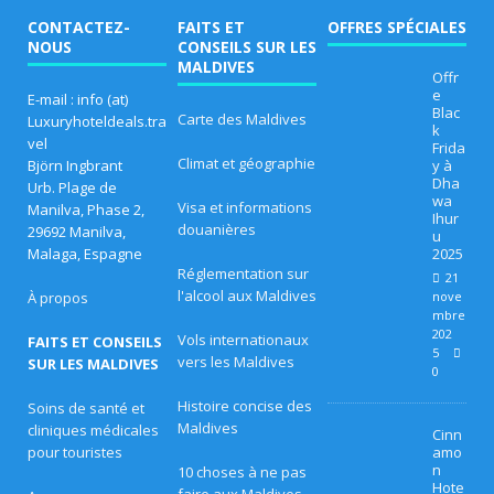
n
CONTACTEZ-
FAITS ET
OFFRES SPÉCIALES
NOUS
CONSEILS SUR LES
et
MALDIVES
Offr
e
E-mail : info (at)
d
Blac
Carte des Maldives
Luxuryhoteldeals.tra
k
e
vel
Frida
Climat et géographie
Björn Ingbrant
y à
s
Dha
Urb. Plage de
wa
Visa et informations
Manilva, Phase 2,
tr
Ihur
douanières
29692 Manilva,
u
a
Malaga, Espagne
2025
Réglementation sur
21
n
l'alcool aux Maldives
À propos
nove
mbre
sf
202
Vols internationaux
FAITS ET CONSEILS
5
vers les Maldives
er
SUR LES MALDIVES
0
ts
Histoire concise des
Soins de santé et
Maldives
cliniques médicales
Cinn
gr
pour touristes
amo
n
10 choses à ne pas
at
Hote