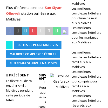
Maldives
H
Plus d'informations sur
Sun Siyam
Les meilleurs
ot
Olhuveli
station balnéaire aux
complexes hôteliers
pour lune de miel
Maldives
el
aux Maldives
Les meilleurs
s
complexes hôteliers
&
pour les mariages
aux Maldives
SUITES DE PLAGE MALDIVES
R
Les meilleurs
e
MALDIVES COMPLEXE 5 ÉTOILES
complexes hôteliers
s
familiaux aux
SUN SIYAM OLHUVELI MALDIVES
Maldives
o
Les meilleurs
PRÉCÉDENT
SUIV
complexes hôteliers
rt
ANT
La fièvre du disco
tout compris pour
envahit Amilla
familles aux
s
Pour
Maldives pendant
Maldives
quoi
M
cette période de
Les meilleurs
visite
fêtes
complexes hôteliers
r
al
réservés aux
l'atoll