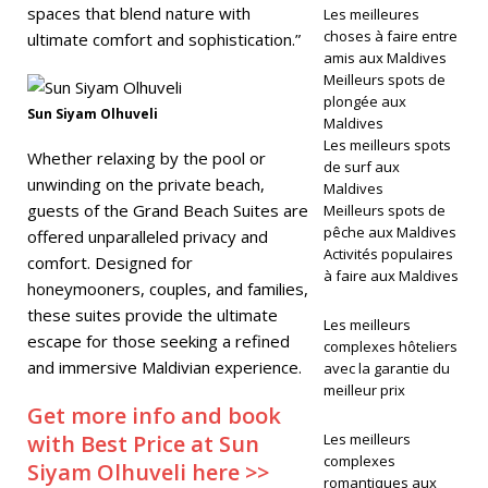
spaces that blend nature with
Les meilleures
re
choses à faire entre
ultimate comfort and sophistication.”
amis aux Maldives
2
Meilleurs spots de
0
plongée aux
Sun Siyam Olhuveli
Maldives
2
Les meilleurs spots
Whether relaxing by the pool or
de surf aux
5
unwinding on the private beach,
Maldives
guests of the Grand Beach Suites are
Meilleurs spots de
]
pêche aux Maldives
offered unparalleled privacy and
Ci
Activités populaires
comfort. Designed for
à faire aux Maldives
n
honeymooners, couples, and families,
these suites provide the ultimate
n
Les meilleurs
escape for those seeking a refined
complexes hôteliers
a
and immersive Maldivian experience.
avec la garantie du
meilleur prix
m
Get more info and book
o
with Best Price at Sun
Les meilleurs
complexes
Siyam Olhuveli here >>
n
romantiques aux