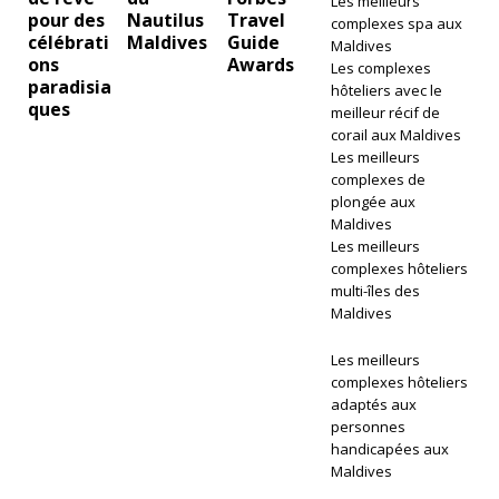
Les meilleurs
gr
pour des
Nautilus
Travel
complexes spa aux
célébrati
Maldives
Guide
a
Maldives
ons
Awards
Les complexes
n
paradisia
hôteliers avec le
ques
meilleur récif de
d
corail aux Maldives
Les meilleurs
e
complexes de
p
plongée aux
Maldives
r
Les meilleurs
complexes hôteliers
o
multi-îles des
m
Maldives
ot
Les meilleurs
complexes hôteliers
io
adaptés aux
n
personnes
handicapées aux
d
Maldives
u