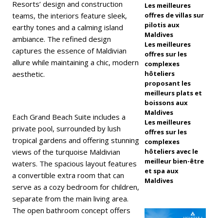
ur
Resorts’ design and construction
Les meilleures
teams, the interiors feature sleek,
offres de villas sur
u
pilotis aux
earthy tones and a calming island
2
Maldives
ambiance. The refined design
Les meilleures
captures the essence of Maldivian
0
offres sur les
allure while maintaining a chic, modern
complexes
2
aesthetic.
hôteliers
proposant les
5
meilleurs plats et
boissons aux
Maldives
Each Grand Beach Suite includes a
O
Les meilleures
private pool, surrounded by lush
offres sur les
FF
tropical gardens and offering stunning
complexes
R
views of the turquoise Maldivian
hôteliers avec le
meilleur bien-être
waters. The spacious layout features
ES
et spa aux
a convertible extra room that can
Maldives
S
serve as a cozy bedroom for children,
separate from the main living area.
P
The open bathroom concept offers
É