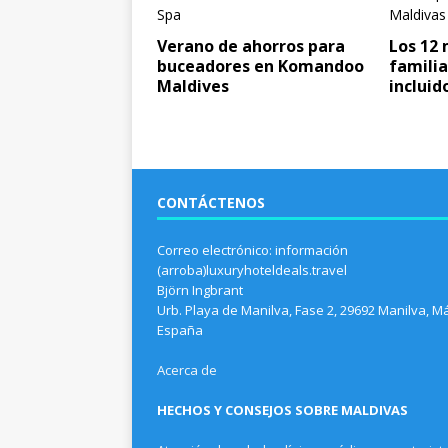
Verano de ahorros para
Los 12 
buceadores en Komandoo
familia
Maldives
incluid
CONTÁCTENOS
Correo electrónico: información
(arroba)luxuryhoteldeals.travel
Björn Ingbrant
Urb. Playa de Manilva, Fase 2, 29692 Manilva, M
España
Acerca de
HECHOS Y CONSEJOS SOBRE MALDIVAS