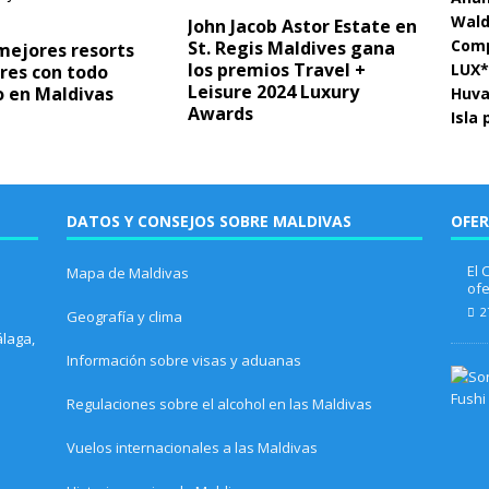
Wald
John Jacob Astor Estate en
Comp
St. Regis Maldives gana
mejores resorts
los premios Travel +
LUX*
res con todo
Leisure 2024 Luxury
o en Maldivas
Huva
Awards
Isla
DATOS Y CONSEJOS SOBRE MALDIVAS
OFER
El 
Mapa de Maldivas
ofe
2
Geografía y clima
álaga,
Información sobre visas y aduanas
Regulaciones sobre el alcohol en las Maldivas
Vuelos internacionales a las Maldivas