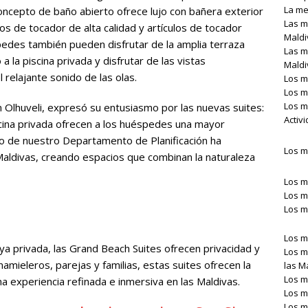
La me
 concepto de baño abierto ofrece lujo con bañera exterior
Las m
los de tocador de alta calidad y artículos de tocador
Maldi
des también pueden disfrutar de la amplia terraza
Las m
 a la piscina privada y disfrutar de las vistas
Maldi
relajante sonido de las olas.
Los m
Los m
Los m
 Olhuveli, expresó su entusiasmo por las nuevas suites:
Activ
cina privada ofrecen a los huéspedes una mayor
ipo de nuestro Departamento de Planificación ha
Los m
Maldivas, creando espacios que combinan la naturaleza
Los m
Los m
Los m
Los m
aya privada, las Grand Beach Suites ofrecen privacidad y
Los m
amieleros, parejas y familias, estas suites ofrecen la
las M
Los m
 experiencia refinada e inmersiva en las Maldivas.
Los m
Los m