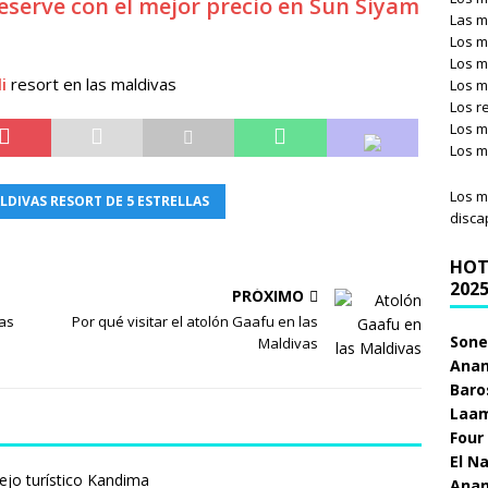
serve con el mejor precio en Sun Siyam
Las m
Los m
Los m
i
resort en las maldivas
Los m
Los r
Los m
Los m
Los m
LDIVAS RESORT DE 5 ESTRELLAS
disca
HOT
202
PRÓXIMO
las
Por qué visitar el atolón Gaafu en las
Sone
Maldivas
Anan
Baro
Laam
Four
El N
Anan