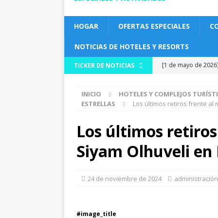
HOGAR
OFERTAS ESPECIALES
CO
NOTICIAS DE HOTELES Y RESORTS
[1 de mayo de 2026
TICKER DE NOTICIAS
HOTELES Y COMPLEJO
INICIO
HOTELES Y COMPLEJOS TURÍST
[ 30 de abril de 202
ESTRELLAS
Los últimos retiros frente a
lujoso resort todo i
Los últimos retiro
[ 30 de abril de 202
Siyam Olhuveli en
todo incluido.
HO
[29 de abril de 202
24 de noviembre de 2024
administración
NOTICIAS DE VIA
[27 de abril de 202
#image_title
escapadas románti