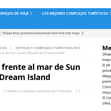
NSEJOS DE VIAJE
LOS MEJORES COMPLEJOS TURÍSTICOS
]
Dhawa Ihuru presenta Rannamaari Dive Fest este mayo
S TURÍSTICOS DE 5 ESTRELLAS
Me
ICOS
HOTELES Y COMPLEJOS TURÍSTICOS DE 5
6 ]
El JW Marriott Maldives Kaafu Atoll Island Resort presenta un
l mar de Sun Siyam Olhuveli en Dream Island
Dhawa
ncluido.
HOTELES Y COMPLEJOS TURÍSTICOS DE 5 ESTRELLAS
may
s frente al mar de Sun
El JW
6 ]
Meyyafushi Maldives abre sus puertas con viajes premium
prese
 Dream Island
TELES Y COMPLEJOS TURÍSTICOS DE 5 ESTRELLAS
Meyya
premi
6]
Cómo reservar un hotel de lujo en las Maldivas al mejor precio.
Cómo 
Hoteles y complejos turísticos de 5 estrellas
0
JE
mejor
El Ce
6]
El Centara Grand Lagoon Maldives presenta ofertas para
ofert
cas.
HOTELES Y COMPLEJOS TURÍSTICOS DE 5 ESTRELLAS