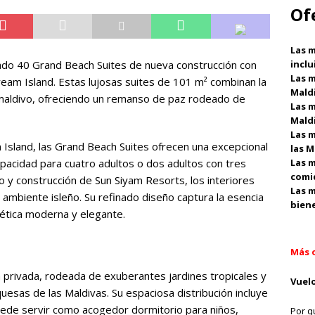
Of
Las m
ado 40 Grand Beach Suites de nueva construcción con
inclu
Las m
Dream Island. Estas lujosas suites de 101 m² combinan la
Mald
maldivo, ofreciendo un remanso de paz rodeado de
Las m
Mald
Las m
 Island, las Grand Beach Suites ofrecen una excepcional
las M
pacidad para cuatro adultos o dos adultos con tres
Las m
comid
o y construcción de Sun Siyam Resorts, los interiores
Las m
e ambiente isleño. Su refinado diseño captura la esencia
biene
ética moderna y elegante.
Más 
a privada, rodeada de exuberantes jardines tropicales y
Vuelo
uesas de las Maldivas. Su espaciosa distribución incluye
puede servir como acogedor dormitorio para niños,
Por q