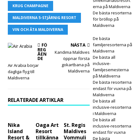
smekmånadsresort
KRUG CHAMPAGNE
erna på Maldiverna
2025
De bästa resorterna
]
MALDIVERNA 5-STJÄRNIG RESORT
för bröllop på
Maldiverna
Black
VIN OCH ÄTA MALDIVERNA
De bästa
Frida
FÖ
NÄSTA
familjeresorterna på
REG
y-
Maldiverna
Kandima Maldives
ÅEN
De bästa all
DE
öppnar första
erbju
inclusive-
gokartbana på
Air Arabia börjar
familjesemesterna
dand
Maldiverna
dagliga flyg till
på Maldiverna
Maldiverna
e på
De bästa resorterna
endast för vuxna på
Dha
Maldiverna
RELATERADE ARTIKLAR
De bästa all
wa
inclusive-resorterna
Ihuru
i Maldiverna
De bästa all
2025
Nika
Oaga Art
St. Regis
inclusive-resorterna
Island
Resort
Maldives
endast för vuxna
Resort &
tillkänna
Vommuli
De bästa