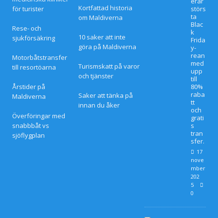
erar
Kortfattad historia
för turister
störs
adsly
ta
om Maldiverna
Blac
Rese- och
cka
k
10 saker att inte
sjukförsäkring
Frida
på
göra på Maldiverna
y-
rean
Motorbåtstransfer
Nova
med
Turismskatt på varor
till resortöarna
upp
och tjänster
Mald
till
Årstider på
80%
raba
Saker att tänka på
ives
Maldiverna
tt
innan du åker
och
med
Överföringar med
grati
snabbbåt vs
s
55%
tran
sjöflygplan
sfer.
raba
17
nove
tt
mber
202
SPECI
5
0
ALER
BJUD