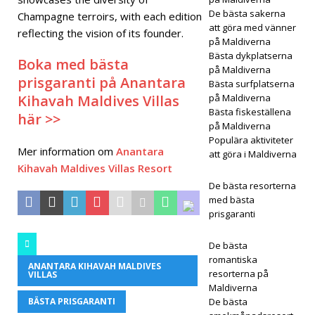
De bästa sakerna
Champagne terroirs, with each edition
5-
att göra med vänner
reflecting the vision of its founder.
på Maldiverna
STJÄ
Bästa dykplatserna
Boka med bästa
RNIG
på Maldiverna
prisgaranti på Anantara
Bästa surfplatserna
A
Kihavah Maldives Villas
på Maldiverna
Bästa fiskeställena
HOT
här >>
på Maldiverna
ELL
Populära aktiviteter
Mer information om
Anantara
att göra i Maldiverna
OCH
Kihavah Maldives Villas Resort
De bästa resorterna
RESO
med bästa
RTER
prisgaranti
[ 21
De bästa
nove
romantiska
ANANTARA KIHAVAH MALDIVES
resorterna på
VILLAS
mbe
Maldiverna
BÄSTA PRISGARANTI
De bästa
r