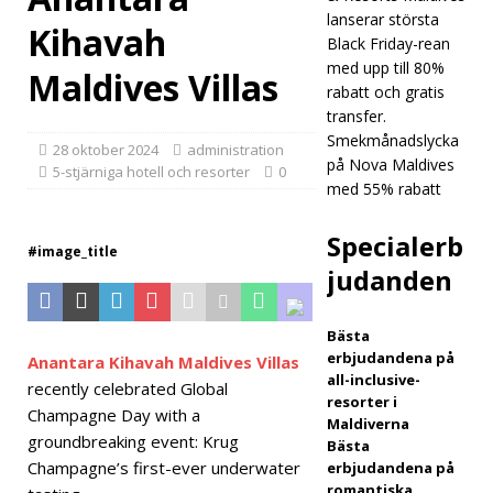
tar
lanserar största
Kihavah
Black Friday-rean
med
med upp till 80%
Maldives Villas
Forb
rabatt och gratis
transfer.
es
Smekmånadslycka
28 oktober 2024
administration
Trav
på Nova Maldives
5-stjärniga hotell och resorter
0
med 55% rabatt
el
Guid
Specialerb
#image_title
judanden
e i
jakte
Bästa
n på
erbjudandena på
Anantara Kihavah Maldives Villas
all-inclusive-
recently celebrated Global
fems
resorter i
Champagne Day with a
Maldiverna
tjärni
groundbreaking event: Krug
Bästa
g
Champagne’s first-ever underwater
erbjudandena på
romantiska