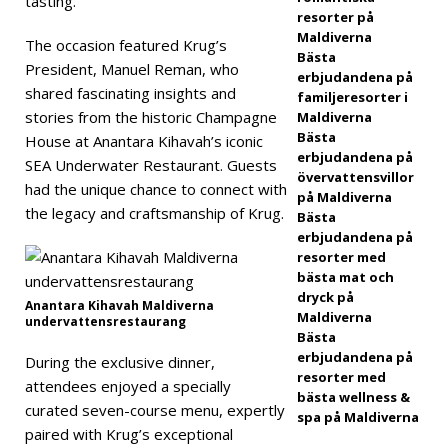
tasting.
statu
resorter på
Maldiverna
s
The occasion featured Krug’s
Bästa
President, Manuel Reman, who
5-
erbjudandena på
shared fascinating insights and
familjeresorter i
STJÄ
stories from the historic Champagne
Maldiverna
Bästa
House at Anantara Kihavah’s iconic
RNIG
erbjudandena på
SEA Underwater Restaurant. Guests
A
övervattensvillor
had the unique chance to connect with
på Maldiverna
HOT
the legacy and craftsmanship of Krug.
Bästa
erbjudandena på
ELL
resorter med
bästa mat och
OCH
dryck på
Anantara Kihavah Maldiverna
RESO
Maldiverna
undervattensrestaurang
Bästa
RTER
erbjudandena på
During the exclusive dinner,
resorter med
[ 24
attendees enjoyed a specially
bästa wellness &
curated seven-course menu, expertly
nove
spa på Maldiverna
paired with Krug’s exceptional
mbe