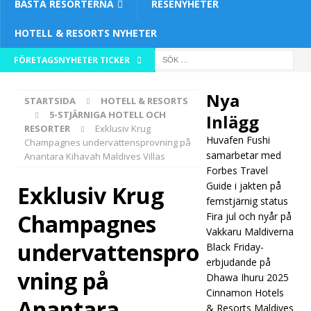
BÄSTA RESORTERNA
RESENYHETER
HOTELL & RESORTS NYHETER
[ 26
FÖRETAGSNYHETER TICKER
nove
Nya
STARTSIDA
HOTELL & RESORTS
mbe
5-STJÄRNIGA HOTELL OCH
Inlägg
RESORTER
Exklusiv Krug
r
Huvafen Fushi
Champagnes undervattensprovning på
2025
samarbetar med
Anantara Kihavah Maldives Villas
Forbes Travel
]
Guide i jakten på
Exklusiv Krug
femstjärnig status
Huva
Champagnes
Fira jul och nyår på
fen
Vakkaru Maldiverna
undervattenspro
Black Friday-
Fushi
erbjudande på
vning på
sam
Dhawa Ihuru 2025
Cinnamon Hotels
arbe
Anantara
& Resorts Maldives