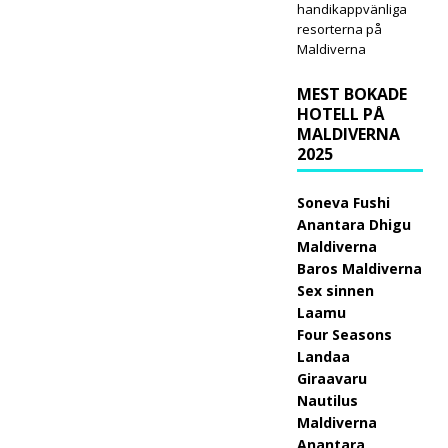
handikappvänliga
n
resorterna på
Hote
Maldiverna
ls &
MEST BOKADE
Reso
HOTELL PÅ
MALDIVERNA
rts
2025
Mald
Soneva Fushi
ives
Anantara Dhigu
Maldiverna
lanse
Baros Maldiverna
rar
Sex sinnen
Laamu
störs
Four Seasons
ta
Landaa
Giraavaru
Black
Nautilus
Frida
Maldiverna
Anantara