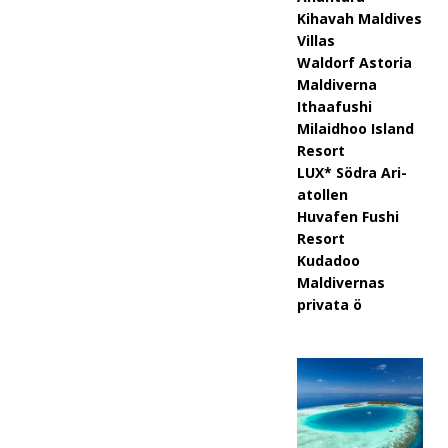
y-
Kihavah Maldives
rean
Villas
Waldorf Astoria
med
Maldiverna
upp
Ithaafushi
Milaidhoo Island
till
Resort
LUX* Södra Ari-
80%
atollen
raba
Huvafen Fushi
Resort
tt
Kudadoo
och
Maldivernas
privata ö
grati
s
trans
fer.