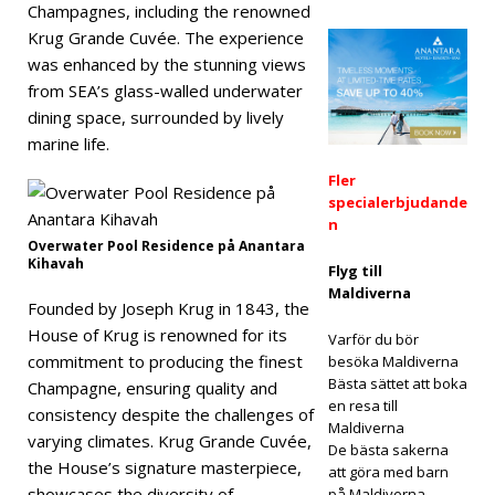
Champagnes, including the renowned
Krug Grande Cuvée. The experience
r
was enhanced by the stunning views
2025
from SEA’s glass-walled underwater
]
dining space, surrounded by lively
marine life.
Fira
Fler
jul
specialerbjudande
n
och
Overwater Pool Residence på Anantara
nyår
Kihavah
Flyg till
Maldiverna
på
Founded by Joseph Krug in 1843, the
House of Krug is renowned for its
Vakk
Varför du bör
commitment to producing the finest
besöka Maldiverna
aru
Bästa sättet att boka
Champagne, ensuring quality and
en resa till
consistency despite the challenges of
Mald
Maldiverna
varying climates. Krug Grande Cuvée,
De bästa sakerna
ivern
the House’s signature masterpiece,
att göra med barn
a
showcases the diversity of
på Maldiverna