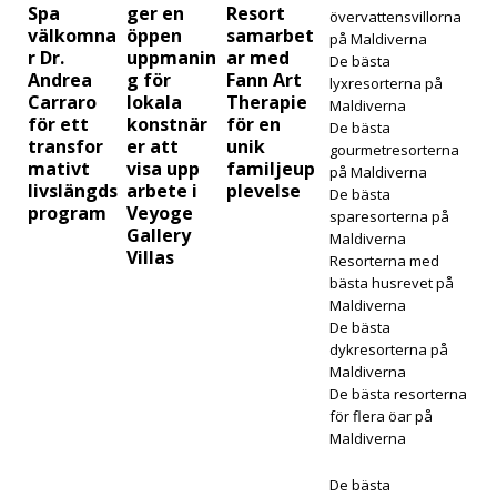
Spa
ger en
Resort
övervattensvillorna
SPECI
välkomna
öppen
samarbet
på Maldiverna
r Dr.
uppmanin
ar med
ALER
De bästa
Andrea
g för
Fann Art
lyxresorterna på
BJUD
Carraro
lokala
Therapie
Maldiverna
för ett
konstnär
för en
De bästa
AND
transfor
er att
unik
gourmetresorterna
mativt
visa upp
familjeup
EN
på Maldiverna
livslängds
arbete i
plevelse
De bästa
[17
program
Veyoge
sparesorterna på
Gallery
Maldiverna
nove
Villas
Resorterna med
mbe
bästa husrevet på
Maldiverna
r
De bästa
dykresorterna på
2025
Maldiverna
De bästa resorterna
]
för flera öar på
Cinn
Maldiverna
amo
De bästa