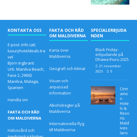
SPECI
ALER
KONTAKTA OSS
FAKTA OCH RÅD
SPECIALERBJUDA
BJUD
OM MALDIVERNA
NDEN
AND
E-post: info (at)
Black Friday-
Karta över
luxuryhoteldeals.tra
EN
erbjudande på
Maldiverna
vel
Dhawa Ihuru 2025
[13
Björn Ingbrant
21 november
Geografi och klimat
Urb. Manilva Beach,
2025
0
nove
Fase 2, 29692
Visum och
Manilva, Malaga,
mbe
anpassad
Spanien
Cinn
information
r
amo
n
Handla om
2025
Hote
Alkoholregler på
ls &
Maldiverna
FAKTA OCH RÅD
Reso
]
OM MALDIVERNA
rts
Mald
Internationella flyg
Smek
ives
till Maldiverna
Hälsovård och
lans
mån
medicinska kliniker