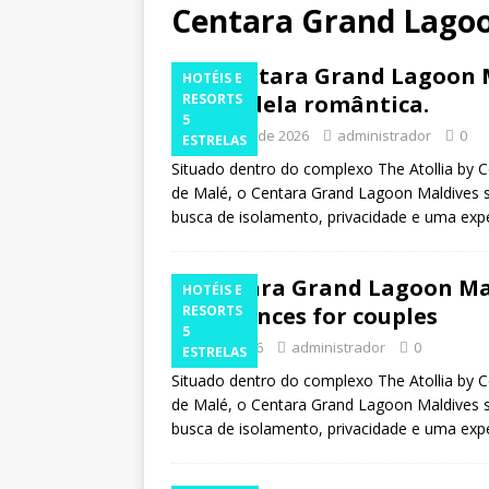
luxuoso resort com 
Centara Grand Lago
[30 de abril de 202
O Centara Grand Lagoon M
HOTÉIS E
incluído.
HOTÉIS 
escapadela romântica.
RESORTS
5
[ 29 de abril de 202
27 de abril de 2026
administrador
0
ESTRELAS
preço
NOTÍCIAS 
Situado dentro do complexo The Atollia by C
de Malé, o Centara Grand Lagoon Maldives se
[ 27 de abril de 202
busca de isolamento, privacidade e uma expe
escapadela românti
Centara Grand Lagoon Mal
HOTÉIS E
experiences for couples
RESORTS
5
Abril 7, 2026
administrador
0
ESTRELAS
Situado dentro do complexo The Atollia by C
de Malé, o Centara Grand Lagoon Maldives se
busca de isolamento, privacidade e uma expe