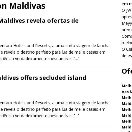
tudo incluído.
HOTÉIS E RESORTS 5 ESTRELAS
on Maldivas
em m
O JW 
6]
Meyyafushi Maldives inaugura com viagens premium com tudo
apres
aldives revela ofertas de
E RESORTS 5 ESTRELAS
Meyya
premi
6 ]
Como reservar um hotel de luxo nas Maldivas ao melhor
Como 
DE VIAGENS
melh
entara Hotels and Resorts, a uma curta viagem de lancha
O Cen
 revela o destino perfeito para lua de mel e casais em
6 ]
O Centara Grand Lagoon Maldives revela ofertas de
de es
riência verdadeiramente inesquecível.
[…]
ca.
HOTÉIS E RESORTS 5 ESTRELAS
Of
dives offers secluded island
Melh
nas 
Melh
entara Hotels and Resorts, a uma curta viagem de lancha
Mald
 revela o destino perfeito para lua de mel e casais em
Melho
Mald
riência verdadeiramente inesquecível.
[…]
Melho
Mald