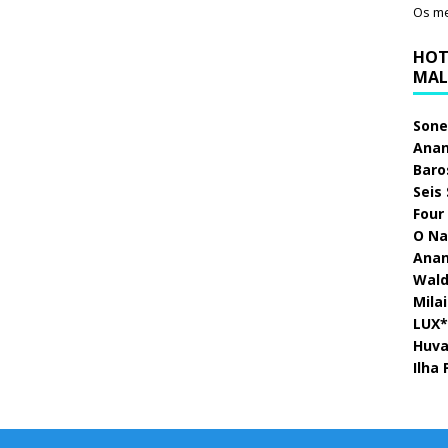
Os me
HOT
MAL
Sone
Anan
Baro
Seis
Four
O Na
Anan
Wald
Mila
LUX* 
Huva
Ilha