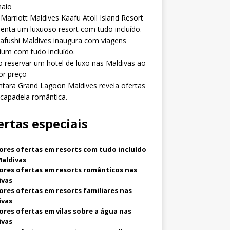
aio
Marriott Maldives Kaafu Atoll Island Resort
enta um luxuoso resort com tudo incluído.
fushi Maldives inaugura com viagens
um com tudo incluído.
reservar um hotel de luxo nas Maldivas ao
or preço
tara Grand Lagoon Maldives revela ofertas
capadela romântica.
ertas especiais
ores ofertas em resorts com tudo incluído
Maldivas
ores ofertas em resorts românticos nas
ivas
res ofertas em resorts familiares nas
ivas
res ofertas em vilas sobre a água nas
ivas