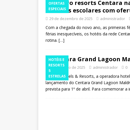
Quatro resorts Centara n
OFERTAS
as férias escolares com ofe
ESPECIAIS
29 de dezembro de 2025
administrador
Com a chegada do novo ano, as primeiras fé
férias inesquecíveis, os hotéis da rede Centa
rotina.
[…]
Centara Grand Lagoon Ma
HOTÉIS E
RESORTS
20 de março de 2025
administrador
0
5
Centara Hotels & Resorts, a operadora hotele
ESTRELAS
lançamento do Centara Grand Lagoon Maldiv
prevista para 1º de abril. Para comemorar a 