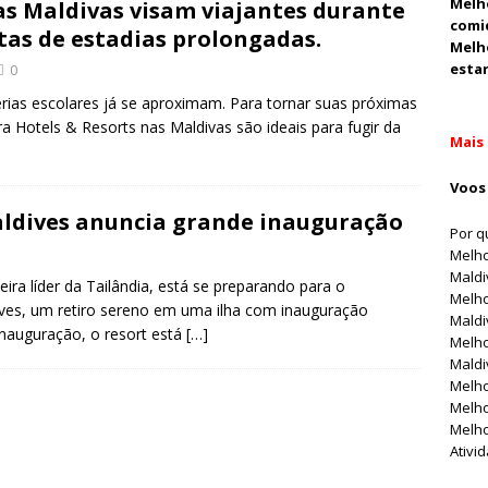
Melh
as Maldivas visam viajantes durante
comi
rtas de estadias prolongadas.
Melh
estar
0
rias escolares já se aproximam. Para tornar suas próximas
ra Hotels & Resorts nas Maldivas são ideais para fugir da
Mais 
Voos 
ldives anuncia grande inauguração
Por q
Melho
Maldi
ira líder da Tailândia, está se preparando para o
Melho
es, um retiro sereno em uma ilha com inauguração
Maldi
inauguração, o resort está
[…]
Melho
Maldi
Melho
Melho
Melho
Ativi