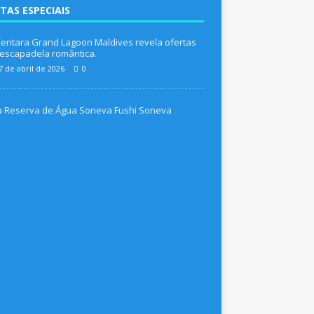
TAS ESPECIAIS
entara Grand Lagoon Maldives revela ofertas
escapadela romântica.
7 de abril de 2026
0
M
e
l
h
o
r
e
s
o
f
e
r
t
a
s
d
e
P
á