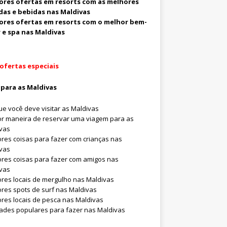
ores ofertas em resorts com as melhores
das e bebidas nas Maldivas
ores ofertas em resorts com o melhor bem-
 e spa nas Maldivas
ofertas especiais
para as Maldivas
ue você deve visitar as Maldivas
r maneira de reservar uma viagem para as
vas
res coisas para fazer com crianças nas
vas
res coisas para fazer com amigos nas
vas
res locais de mergulho nas Maldivas
res spots de surf nas Maldivas
res locais de pesca nas Maldivas
dades populares para fazer nas Maldivas