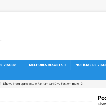
DE VIAGEM
MELHORES RESORTS
NOTÍCIAS DE VIAG
 ]
Dhawa Ihuru apresenta o Rannamaari Dive Fest em maio
 ESTRELAS
Po
6]
O JW Marriott Maldives Kaafu Atoll Island Resort apresenta um
Dhaw