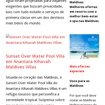
água foram projetadas para viajantes
Maldives
Maldivas
exigentes que buscam privacidade,
Melhores ofertas
com
luxo com tudo incluído e serviços de
em resorts com o
melhor bem-estar
primeira classe em um dos destinos
desconto no
e spa nas Maldivas
mais belos do mundo.
código 55%.
OFERTAS
ESPECIAIS
[ 13 de
Sunset Over Water Pool Villa
novembro
em Anantara Kihavah
de 2025 ]
Maldives Villas
Mais ofertas
especiais
Verão de
Situada no coração das Maldivas, a
Voos para as
2026: Sol,
Sunset Over Water Pool Villa do
Maldivas
Anantara Kihavah Maldives Villas é um
Economia e
refúgio luxuoso que personifica a
Por que você deve
Ofertas
serenidade tropical. Suspensa sobre
visitar as Maldivas
Melhor maneira de