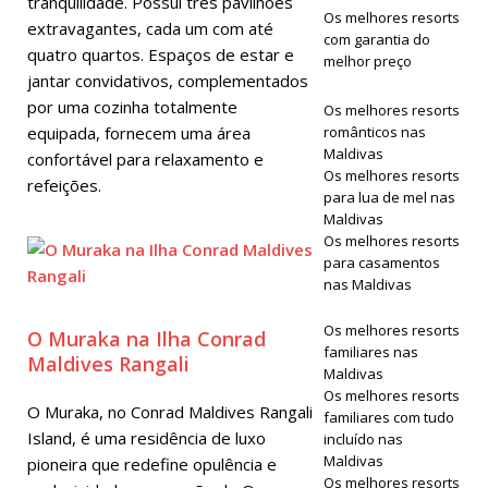
tranquilidade. Possui três pavilhões
Os melhores resorts
extravagantes, cada um com até
HOTÉIS E
com garantia do
quatro quartos. Espaços de estar e
melhor preço
RESORTS 5
jantar convidativos, complementados
por uma cozinha totalmente
ESTRELAS
Os melhores resorts
equipada, fornecem uma área
românticos nas
Maldivas
confortável para relaxamento e
Os melhores resorts
refeições.
para lua de mel nas
Maldivas
Os melhores resorts
para casamentos
nas Maldivas
Os melhores resorts
O Muraka na Ilha Conrad
familiares nas
Maldives Rangali
Maldivas
Os melhores resorts
O Muraka, no Conrad Maldives Rangali
familiares com tudo
Island, é uma residência de luxo
incluído nas
Maldivas
pioneira que redefine opulência e
Os melhores resorts