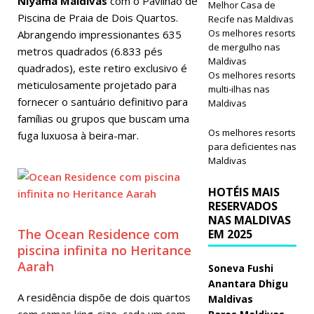
Niyama Maldivas
com o Pavilhão de
Melhor Casa de
Piscina de Praia de Dois Quartos.
Recife nas Maldivas
Os melhores resorts
Abrangendo impressionantes 635
de mergulho nas
metros quadrados (6.833 pés
Maldivas
quadrados), este retiro exclusivo é
Os melhores resorts
meticulosamente projetado para
multi-ilhas nas
fornecer o santuário definitivo para
Maldivas
famílias ou grupos que buscam uma
Os melhores resorts
fuga luxuosa à beira-mar.
para deficientes nas
Maldivas
HOTÉIS MAIS
RESERVADOS
NAS MALDIVAS
The Ocean Residence com
EM 2025
piscina infinita no Heritance
Aarah
Soneva Fushi
Anantara Dhigu
A residência dispõe de dois quartos
Maldivas
com camas king-size, cada um com