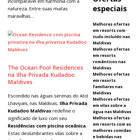
incomparável em harmonia com a
Friday com
especiais
natureza. Entre suas muitas
descontos
maravilhas…
Melhores ofertas
de até 80%
em resorts com
e traslados
tudo incluído nas
Maldivas
gratuitos.
Melhores ofertas
em resorts
OFERTAS
românticos nas
The Ocean Pool Residences
Maldivas
ESPECIAIS
na Ilha Privada Kudadoo
Melhores ofertas
[ 13 de
em resorts
Maldives
familiares nas
novembro
Maldivas
Escondido nas águas serenas do Atol
Melhores ofertas
de 2025 ]
Lhaviyani, nas Maldivas,
Ilha Privada
em vilas sobre a
Kudadoo Maldivas
redefine o
Lua de mel
água nas Maldivas
significado de luxo com seu
Melhores ofertas
inesquecível
em resorts com as
Residências com piscina oceânica
.
melhores comidas
em Nova
Estas deslumbrantes vilas sobre a
e bebidas nas