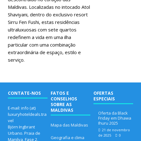
Maldivas. Localizadas no intocado Atol
Shaviyani, dentro do exclusivo resort
Sirru Fen Fushi, estas residências
ultraluxuosas com sete quartos
redefinem a vida em uma ilha
particular com uma combinação
extraordinária de espaço, estilo e
serviço.
CONTATE-NOS
FATOS E
OFERTAS
CONSELHOS
ESPECIAIS
SOBRE AS
E-mail: info (at)
MALDIVAS
Oferta da Black
luxuryhoteldeals.tra
Friday em Dhawa
vel
Ihuru 2025
Mapa das Maldivas
Björn Ingbrant
21 de novembro
Urbano. Praia de
de 2025
0
Geografia e clima
Manilva, Fase 2,