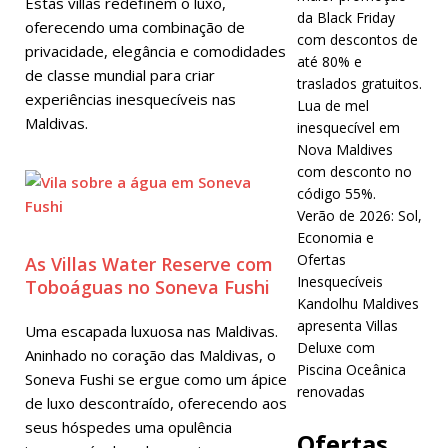
Estas villas redefinem o luxo,
da Black Friday
ESPECIAIS
oferecendo uma combinação de
com descontos de
privacidade, elegância e comodidades
[ 17 de
até 80% e
de classe mundial para criar
traslados gratuitos.
novembro
experiências inesquecíveis nas
Lua de mel
Maldivas.
de 2025 ]
A
inesquecível em
Nova Maldives
rede de
com desconto no
hotéis e
código 55%.
Verão de 2026: Sol,
resorts
Economia e
Cinnamon
Ofertas
As Villas Water Reserve com
Inesquecíveis
Toboáguas no Soneva Fushi
Maldives
Kandolhu Maldives
apresenta Villas
lança a
Uma escapada luxuosa nas Maldivas.
Deluxe com
Aninhado no coração das Maldivas, o
maior
Piscina Oceânica
Soneva Fushi se ergue como um ápice
renovadas
promoção
de luxo descontraído, oferecendo aos
seus hóspedes uma opulência
da Black
Ofertas