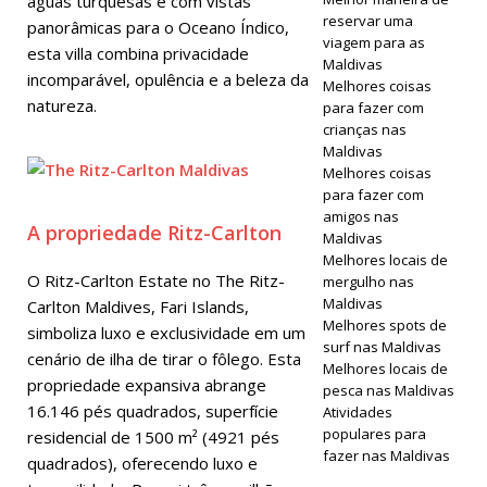
águas turquesas e com vistas
Inesquecívei
reservar uma
panorâmicas para o Oceano Índico,
s
viagem para as
esta villa combina privacidade
Maldivas
OFERTAS
incomparável, opulência e a beleza da
Melhores coisas
natureza.
para fazer com
ESPECIAIS
crianças nas
[ 13 de
Maldivas
Melhores coisas
novembro
para fazer com
amigos nas
de 2025 ]
A propriedade Ritz-Carlton
Maldivas
Melhores locais de
Kandolhu
O Ritz-Carlton Estate no The Ritz-
mergulho nas
Maldives
Maldivas
Carlton Maldives, Fari Islands,
Melhores spots de
simboliza luxo e exclusividade em um
apresenta
surf nas Maldivas
cenário de ilha de tirar o fôlego. Esta
Melhores locais de
Villas Deluxe
propriedade expansiva abrange
pesca nas Maldivas
com Piscina
16.146 pés quadrados, superfície
Atividades
populares para
residencial de 1500 m² (4921 pés
Oceânica
fazer nas Maldivas
quadrados), oferecendo luxo e
renovadas