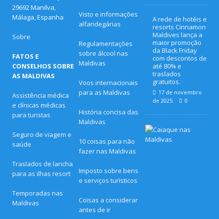
29692 Manilva,
Visto e informações
Málaga, Espanha
A rede de hotéis e
alfandegárias
resorts Cinnamon
Maldives lança a
Sobre
maior promoção
Regulamentações
da Black Friday
sobre álcool nas
FATOS E
com descontos de
Maldivas
CONSELHOS SOBRE
até 80% e
traslados
AS MALDIVAS
gratuitos.
Voos internacionais
para as Maldivas
17 de novembro
Assistência médica
de 2025
0
e clínicas médicas
História concisa das
para turistas
Maldivas
L
Seguro de viagem e
u
10 coisas para não
saúde
a
fazer nas Maldivas
d
e
Traslados de lancha
m
Imposto sobre bens
para as ilhas resort
e
e serviços turísticos
l
i
Temporadas nas
n
Coisas a considerar
Maldivas
e
antes de ir
s