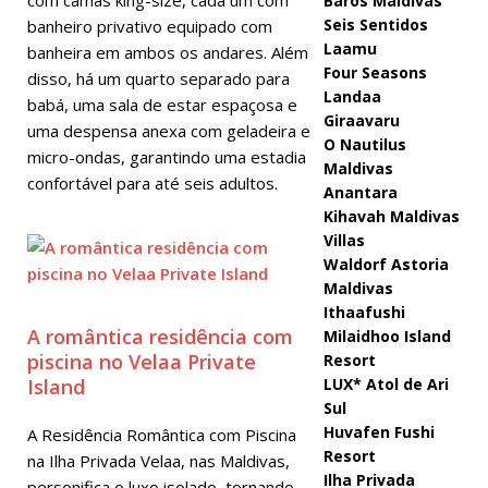
Baros Maldivas
Seis Sentidos
banheiro privativo equipado com
Laamu
banheira em ambos os andares. Além
Four Seasons
disso, há um quarto separado para
Landaa
babá, uma sala de estar espaçosa e
Giraavaru
uma despensa anexa com geladeira e
O Nautilus
micro-ondas, garantindo uma estadia
Maldivas
confortável para até seis adultos.
Anantara
Kihavah Maldivas
Villas
Waldorf Astoria
Maldivas
Ithaafushi
A romântica residência com
Milaidhoo Island
piscina no Velaa Private
Resort
Island
LUX* Atol de Ari
Sul
Huvafen Fushi
A Residência Romântica com Piscina
Resort
na Ilha Privada Velaa, nas Maldivas,
Ilha Privada
personifica o luxo isolado, tornando-