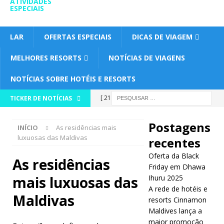
ATIVIDADES
ESPECIAIS
LAR
OFERTAS ESPECIAIS
DICAS DE VIAGEM
MELHORES RESORTS
NOTÍCIAS DE VIAGENS
NOTÍCIAS SOBRE HOTÉIS E RESORTS
[ 21 de
TICKER DE NOTÍCIAS
novembro
Postagens
INÍCIO
As residências mais
de 2025 ]
luxuosas das Maldivas
recentes
Oferta da
Oferta da Black
As residências
Black Friday
Friday em Dhawa
mais luxuosas das
Ihuru 2025
em Dhawa
A rede de hotéis e
Maldivas
resorts Cinnamon
Ihuru 2025
Maldives lança a
OFERTAS
maior promoção