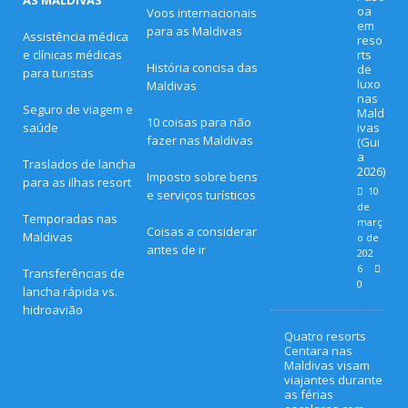
oa
Voos internacionais
em
para as Maldivas
Assistência médica
reso
e clínicas médicas
rts
História concisa das
de
para turistas
luxo
Maldivas
nas
Seguro de viagem e
Mald
10 coisas para não
saúde
ivas
fazer nas Maldivas
(Gui
a
Traslados de lancha
2026)
Imposto sobre bens
para as ilhas resort
10
e serviços turísticos
de
Temporadas nas
març
Coisas a considerar
Maldivas
o de
antes de ir
202
6
Transferências de
0
lancha rápida vs.
hidroavião
Quatro resorts
Centara nas
Maldivas visam
viajantes durante
as férias