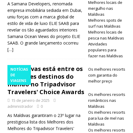
Melhores locais de
A Samana Developers, renomada
RESORTS 5
mergulho nas
empresa imobiliária sediada em Dubai,
Maldivas
uniu forças com a marca global de
ESTRELAS
Melhores spots de
estilo de vida de luxo ELIE SAAB para
surf nas Maldivas
[ Junho 11,
revelar os tão aguardados interiores
Melhores locais de
Samana Ocean Views do projeto ELIE
2026 ]
pesca nas Maldivas
SAAB. O grande lançamento ocorreu
Atividades
Milaidhoo
[…]
populares para
fazer nas Maldivas
Maldives
Named
Maldivas está entre os
Os melhores resorts
NOTÍCIAS
melhores destinos do
DE
com garantia do
Among the
VIAGENS
melhor preço
mundo no Tripadvisor
World’s Best
Travelers' Choice Awards
Os melhores resorts
Hotels
15 de janeiro de 2025
românticos nas
administrador
0
Maldivas
HOTÉIS E
Os melhores resorts
As Maldivas garantiram o 23º lugar na
RESORTS 5
para lua de mel nas
prestigiosa lista dos Melhores dos
Maldivas
ESTRELAS
Melhores do Tripadvisor Travelers'
Os melhores resorts