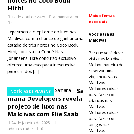
noites no Coco Bodu
Hithi
RESORTS 5
Mais ofertas
12 de abril de 2025
administrador
ESTRELAS
especiais
0
[ Junho 17,
Experimente o epítome do luxo nas
Voos para as
Maldivas com a chance de ganhar uma
2026 ]
Sun
Maldivas
estadia de três noites no Coco Bodu
Siyam Vilu
Hithi, cortesia da Condé Nast
Por que você deve
Johansens. Este concurso exclusivo
visitar as Maldivas
Reef
oferece uma escapada inesquecível
Melhor maneira de
introduces
reservar uma
para um dos
[…]
viagem para as
new era of
Maldivas
Melhores coisas
Sa
luxury with
NOTÍCIAS DE VIAGENS
para fazer com
mana Developers revela
Ocean
crianças nas
projeto de luxo nas
Maldivas
Signature
Melhores coisas
Maldivas com Elie Saab
para fazer com
Villas
24 de janeiro de 2025
amigos nas
administrador
0
HOTÉIS E
Maldivas