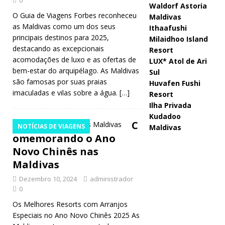
0
Waldorf Astoria
O Guia de Viagens Forbes reconheceu
Maldivas
as Maldivas como um dos seus
Ithaafushi
principais destinos para 2025,
Milaidhoo Island
destacando as excepcionais
Resort
acomodações de luxo e as ofertas de
LUX* Atol de Ari
bem-estar do arquipélago. As Maldivas
Sul
são famosas por suas praias
Huvafen Fushi
imaculadas e vilas sobre a água.
[…]
Resort
Ilha Privada
Kudadoo
C
NOTÍCIAS DE VIAGENS
Maldivas
omemorando o Ano
Novo Chinês nas
Maldivas
Dezembro 10, 2024
administrador
0
Os Melhores Resorts com Arranjos
Especiais no Ano Novo Chinês 2025 As