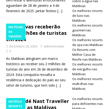
bem-estar e aventuras emocionantes
sobre a água nas
aguardam de 28 de janeiro a 4 de
Maldivas
fevereiro de 2025. Jantar festivo
[…]
Os melhores resorts
de luxo nas
Maldivas
Os melhores resorts
Maldivas receberão
NOTÍCIAS
gourmet nas
dois milhões de turistas
DE
Maldivas
VIAGENS
em 2024
Os melhores resorts
de spa nas Maldivas
Dezembro 26, 2024
administrador
Os Resorts com
0
Melhor Casa de
As Maldivas atingiram um marco
Recife nas Maldivas
histórico ao receber seu 2 milhões de
Os melhores resorts
turistas do ano em 26 de dezembro de
de mergulho nas
Maldivas
2024. Esta conquista ressalta a
Os melhores resorts
resiliência e dedicação do país ao seu
multi-ilhas nas
setor de turismo, que tem sido
[…]
Maldivas
Os melhores resorts
A Condé Nast Traveller
HOTÉIS E
para deficientes nas
destaca as Maldivas
RESORTS
Maldivas