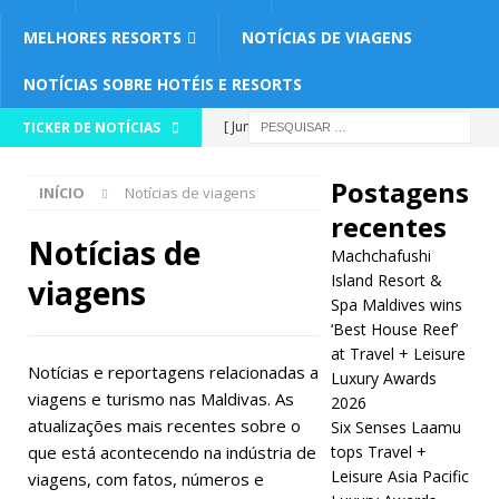
MELHORES RESORTS
NOTÍCIAS DE VIAGENS
NOTÍCIAS SOBRE HOTÉIS E RESORTS
[ Junho 21,
TICKER DE NOTÍCIAS
2026 ]
Postagens
INÍCIO
Notícias de viagens
Machchafus
recentes
hi Island
Notícias de
Machchafushi
Resort & Spa
Island Resort &
viagens
Spa Maldives wins
Maldives
‘Best House Reef’
at Travel + Leisure
wins ‘Best
Notícias e reportagens relacionadas a
Luxury Awards
House Reef’
viagens e turismo nas Maldivas. As
2026
atualizações mais recentes sobre o
Six Senses Laamu
at Travel +
que está acontecendo na indústria de
tops Travel +
Leisure
Leisure Asia Pacific
viagens, com fatos, números e