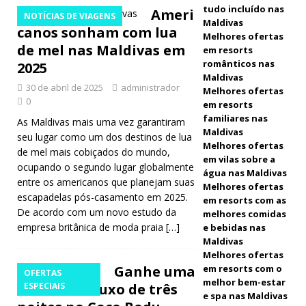
tudo incluído nas
Ameri
NOTÍCIAS DE VIAGENS
Maldivas
Awards
canos sonham com lua
Melhores ofertas
HOTÉIS E
de mel nas Maldivas em
em resorts
românticos nas
2025
RESORTS 5
Maldivas
30 de abril de 2025
administrador
Melhores ofertas
ESTRELAS
0
em resorts
[ Junho 17,
familiares nas
As Maldivas mais uma vez garantiram
Maldivas
seu lugar como um dos destinos de lua
2026 ]
Melhores ofertas
de mel mais cobiçados do mundo,
em vilas sobre a
Canareef
ocupando o segundo lugar globalmente
água nas Maldivas
entre os americanos que planejam suas
enters
Melhores ofertas
escapadelas pós-casamento em 2025.
em resorts com as
Tripadvisor’
De acordo com um novo estudo da
melhores comidas
empresa britânica de moda praia
[…]
e bebidas nas
s global Best
Maldivas
Melhores ofertas
of the Best
Ganhe uma
em resorts com o
OFERTAS
rankings
melhor bem-estar
estadia de luxo de três
ESPECIAIS
e spa nas Maldivas
HOTÉIS E