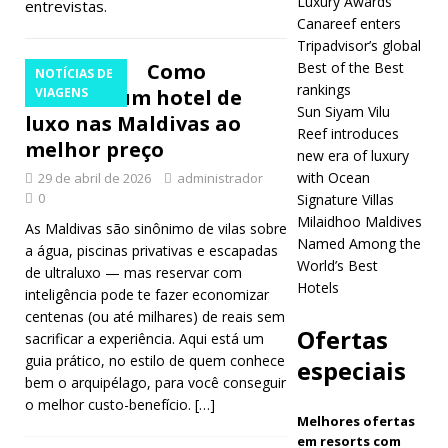
Luxury Awards
entrevistas.
Luxury
Canareef enters
Awards
Tripadvisor’s global
Como
Best of the Best
NOTÍCIAS DE
2026
rankings
reservar um hotel de
VIAGENS
HOTÉIS E
Sun Siyam Vilu
luxo nas Maldivas ao
Reef introduces
RESORTS 5
melhor preço
new era of luxury
ESTRELAS
with Ocean
29 de abril de 2026
administrador
0
Signature Villas
[ Junho 20,
Milaidhoo Maldives
As Maldivas são sinônimo de vilas sobre
Named Among the
2026 ]
Six
a água, piscinas privativas e escapadas
World’s Best
de ultraluxo — mas reservar com
Senses
Hotels
inteligência pode te fazer economizar
Laamu tops
centenas (ou até milhares) de reais sem
Ofertas
sacrificar a experiência. Aqui está um
Travel +
guia prático, no estilo de quem conhece
especiais
Leisure Asia
bem o arquipélago, para você conseguir
o melhor custo-benefício.
[…]
Pacific
Melhores ofertas
em resorts com
Luxury