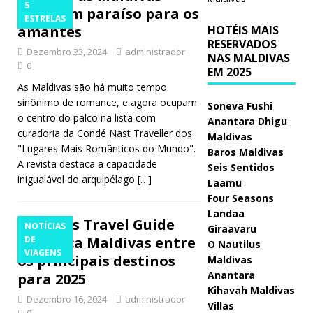
5
como um paraíso para os
ESTRELAS
amantes
HOTÉIS MAIS
RESERVADOS
Dezembro 23, 2024
administrador
NAS MALDIVAS
0
EM 2025
As Maldivas são há muito tempo
sinônimo de romance, e agora ocupam
Soneva Fushi
o centro do palco na lista com
Anantara Dhigu
curadoria da Condé Nast Traveller dos
Maldivas
"Lugares Mais Românticos do Mundo".
Baros Maldivas
A revista destaca a capacidade
Seis Sentidos
inigualável do arquipélago
[…]
Laamu
Four Seasons
Landaa
Forbes Travel Guide
NOTÍCIAS
Giraavaru
classifica Maldivas entre
DE
O Nautilus
VIAGENS
os principais destinos
Maldivas
Anantara
para 2025
Kihavah Maldivas
Dezembro 16, 2024
administrador
Villas