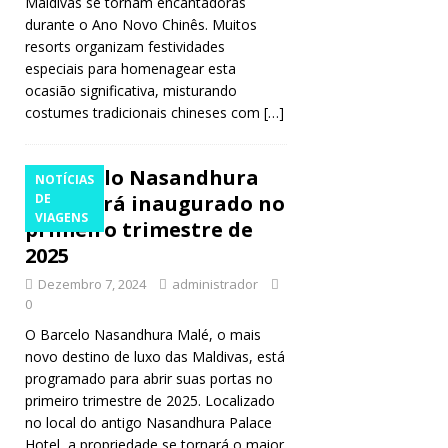
Maldivas se tornam encantadoras
durante o Ano Novo Chinês. Muitos
resorts organizam festividades
especiais para homenagear esta
ocasião significativa, misturando
costumes tradicionais chineses com
[…]
Barcelo Nasandhura
NOTÍCIAS
Malé será inaugurado no
DE
VIAGENS
primeiro trimestre de
2025
Dezembro 7, 2024
administrador
0
O Barcelo Nasandhura Malé, o mais
novo destino de luxo das Maldivas, está
programado para abrir suas portas no
primeiro trimestre de 2025. Localizado
no local do antigo Nasandhura Palace
Hotel, a propriedade se tornará o maior