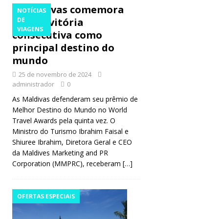
Maldivas comemora
NOTÍCIAS
quinta vitória
DE
VIAGENS
consecutiva como
principal destino do
mundo
25 de novembro de 2024
administrador
0
As Maldivas defenderam seu prêmio de
Melhor Destino do Mundo no World
Travel Awards pela quinta vez. O
Ministro do Turismo Ibrahim Faisal e
Shiuree Ibrahim, Diretora Geral e CEO
da Maldives Marketing and PR
Corporation (MMPRC), receberam
[…]
OFERTAS ESPECIAIS