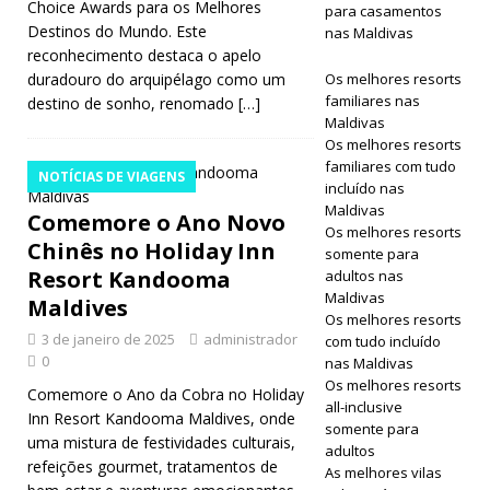
Choice Awards para os Melhores
para casamentos
Destinos do Mundo. Este
nas Maldivas
reconhecimento destaca o apelo
duradouro do arquipélago como um
Os melhores resorts
familiares nas
destino de sonho, renomado
[…]
Maldivas
Os melhores resorts
familiares com tudo
NOTÍCIAS DE VIAGENS
incluído nas
Maldivas
Comemore o Ano Novo
Os melhores resorts
Chinês no Holiday Inn
somente para
Resort Kandooma
adultos nas
Maldivas
Maldives
Os melhores resorts
3 de janeiro de 2025
administrador
com tudo incluído
0
nas Maldivas
Os melhores resorts
Comemore o Ano da Cobra no Holiday
all-inclusive
Inn Resort Kandooma Maldives, onde
somente para
uma mistura de festividades culturais,
adultos
refeições gourmet, tratamentos de
As melhores vilas