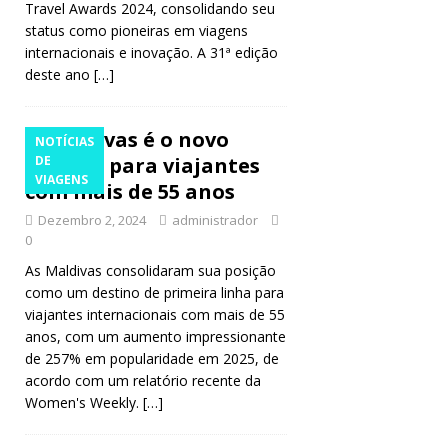
Travel Awards 2024, consolidando seu
status como pioneiras em viagens
internacionais e inovação. A 31ª edição
deste ano
[…]
Maldivas é o novo
NOTÍCIAS
paraíso para viajantes
DE
VIAGENS
com mais de 55 anos
Dezembro 2, 2024
administrador
0
As Maldivas consolidaram sua posição
como um destino de primeira linha para
viajantes internacionais com mais de 55
anos, com um aumento impressionante
de 257% em popularidade em 2025, de
acordo com um relatório recente da
Women's Weekly.
[…]