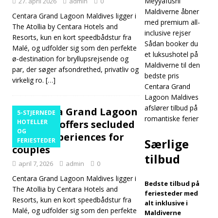
Meyyafushi
27. april 2026
admin
0
Maldives Kaafu
Maldiverne åbner
Centara Grand Lagoon Maldives ligger i
Atoll Island
med premium all-
The Atollia by Centara Hotels and
inclusive rejser
Resort
Resorts, kun en kort speedbådstur fra
Sådan booker du
Malé, og udfolder sig som den perfekte
introducerer
et luksushotel på
ø-destination for bryllupsrejsende og
Maldiverne til den
par, der søger afsondrethed, privatliv og
luksuriøs all-
bedste pris
virkelig ro.
[…]
inclusive
5-
Centara Grand
Lagoon Maldives
STJERNEDE
afslører tilbud på
Centara Grand Lagoon
5-STJERNEDE
romantiske ferier
HOTELLER OG
Maldives offers secluded
HOTELLER
OG
island experiences for
FERIESTEDER
Særlige
FERIESTEDER
couples
[ 30. april 2026 ]
tilbud
april 7, 2026
admin
0
Meyyafushi
Centara Grand Lagoon Maldives ligger i
Bedste tilbud på
Maldiverne
The Atollia by Centara Hotels and
feriesteder med
Resorts, kun en kort speedbådstur fra
åbner med
alt inklusive i
Malé, og udfolder sig som den perfekte
Maldiverne
premium all-