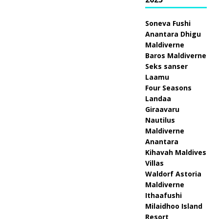
Soneva Fushi
Anantara Dhigu
Maldiverne
Baros Maldiverne
Seks sanser
Laamu
Four Seasons
Landaa
Giraavaru
Nautilus
Maldiverne
Anantara
Kihavah Maldives
Villas
Waldorf Astoria
Maldiverne
Ithaafushi
Milaidhoo Island
Resort