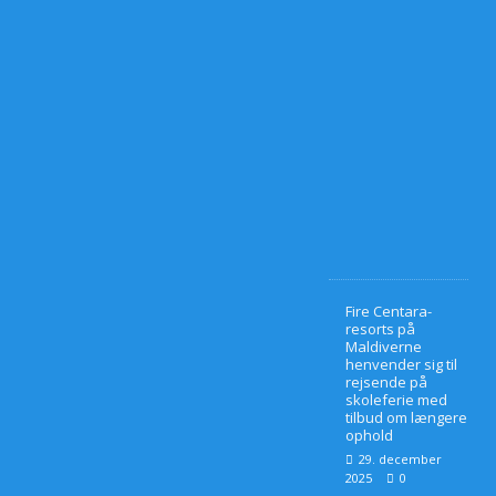
1
0
.
m
a
r
t
s
2
0
2
6
0
Fire Centara-
resorts på
Maldiverne
henvender sig til
rejsende på
skoleferie med
tilbud om længere
ophold
29. december
2025
0