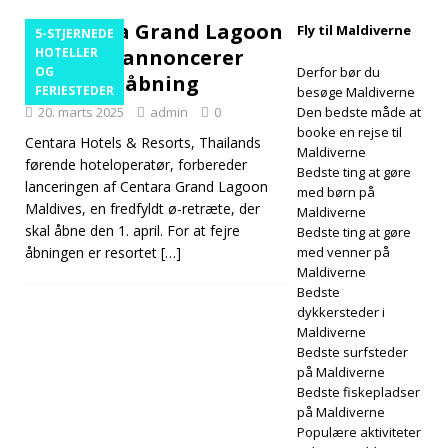
Centara Grand Lagoon
Centara Grand
Fly til Maldiverne
5-STJERNEDE
Maldives annoncerer
HOTELLER
Lagoon
OG
Derfor bør du
storslået åbning
FERIESTEDER
besøge Maldiverne
Maldives
20. marts 2025
admin
0
Den bedste måde at
afslører tilbud
booke en rejse til
Centara Hotels & Resorts, Thailands
Maldiverne
førende hoteloperatør, forbereder
på romantiske
Bedste ting at gøre
lanceringen af Centara Grand Lagoon
med børn på
ferier
5-
Maldives, en fredfyldt ø-retræte, der
Maldiverne
skal åbne den 1. april. For at fejre
STJERNEDE
Bedste ting at gøre
åbningen er resortet
[…]
med venner på
HOTELLER OG
Maldiverne
Bedste
FERIESTEDER
dykkersteder i
Maldiverne
Bedste surfsteder
på Maldiverne
Bedste fiskepladser
på Maldiverne
Populære aktiviteter