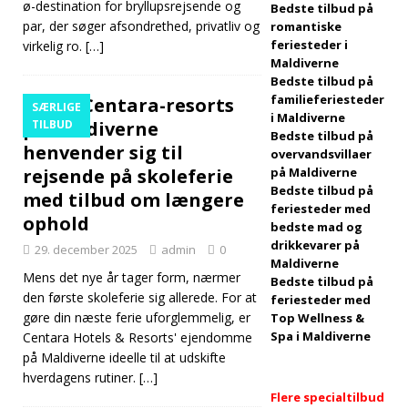
ø-destination for bryllupsrejsende og
Bedste tilbud på
par, der søger afsondrethed, privatliv og
romantiske
inclusive rejser
feriesteder i
virkelig ro.
[…]
5-STJERNEDE
Maldiverne
Bedste tilbud på
HOTELLER OG
familieferiesteder
Fire Centara-resorts
SÆRLIGE
i Maldiverne
FERIESTEDER
på Maldiverne
TILBUD
Bedste tilbud på
henvender sig til
overvandsvillaer
[29. april 2026]
rejsende på skoleferie
på Maldiverne
Sådan booker
Bedste tilbud på
med tilbud om længere
feriesteder med
du et
ophold
bedste mad og
drikkevarer på
luksushotel på
29. december 2025
admin
0
Maldiverne
Mens det nye år tager form, nærmer
Maldiverne til
Bedste tilbud på
den første skoleferie sig allerede. For at
feriesteder med
den bedste pris
gøre din næste ferie uforglemmelig, er
Top Wellness &
Spa i Maldiverne
Centara Hotels & Resorts' ejendomme
på Maldiverne ideelle til at udskifte
REJSENYHEDER
hverdagens rutiner.
[…]
Flere specialtilbud
[27. april 2026]