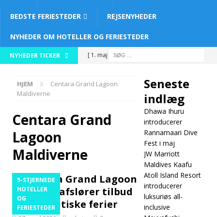
BEDSTE FERIESTEDER
REJSENYHEDER
NYHEDER OM HOTELLER OG FERIESTEDER
[ 1. maj 2026 ]
NYHEDER TICKER
Dhawa Ihuru
Seneste
HJEM
Centara Grand Lagoon
introducerer
Maldiverne
indlæg
Rannamaari
Dhawa Ihuru
Centara Grand
Dive Fest i maj
introducerer
Lagoon
Rannamaari Dive
5-STJERNEDE
Fest i maj
Maldiverne
JW Marriott
HOTELLER OG
Maldives Kaafu
FERIESTEDER
Atoll Island Resort
Centara Grand Lagoon
5-STJERNEDE
introducerer
[ 30. april 2026 ]
Maldives afslører tilbud
HOTELLER
luksuriøs all-
OG
på romantiske ferier
JW Marriott
inclusive
FERIESTEDER