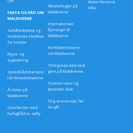
Om
e
Alkoholregler på
d
Maldiverne
FAKTA OG RÅD OM
s
t
MALDIVERNE
e
Internationale
p
flyvninger til
Sundhedspleje og
å
Maldiverne
medicinske klinikker
s
k
for turister
e
Kortfattet historie
t
om Maldiverne
Rejse- og
i
sygesikring
l
10 ting man ikke skal
b
u
gøre på Maldiverne
Speedbådstranspor
d
t til feriestedsøerne
p
Turisme varer og
å
tjenester skat
l
Årstider på
u
Maldiverne
k
Ting at overveje, før
s
du går
Overførsler med
u
s
hurtigbåd vs. søfly
r
e
s
o