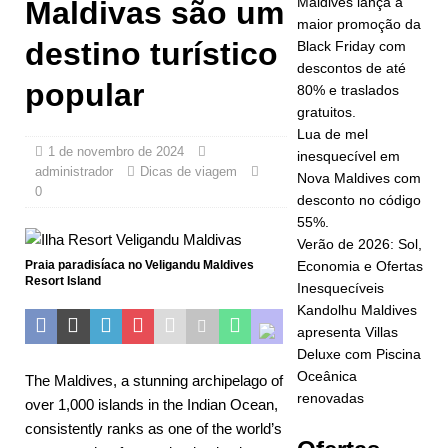
Maldives lança a
Maldivas são um
maior promoção da
destino turístico
Black Friday com
OFERTAS
descontos de até
ESPECIAIS
popular
80% e traslados
gratuitos.
[ 17 de
Lua de mel
novembro de
1 de novembro de 2024
inesquecível em
administrador
Dicas de viagem
Nova Maldives com
2025 ]
A
0
desconto no código
rede de
55%.
Verão de 2026: Sol,
hotéis e
Praia paradisíaca no Veligandu Maldives
Economia e Ofertas
Resort Island
resorts
Inesquecíveis
Kandolhu Maldives
Cinnamon
apresenta Villas
Deluxe com Piscina
Maldives
Oceânica
The Maldives, a stunning archipelago of
lança a
renovadas
over 1,000 islands in the Indian Ocean,
maior
consistently ranks as one of the world’s