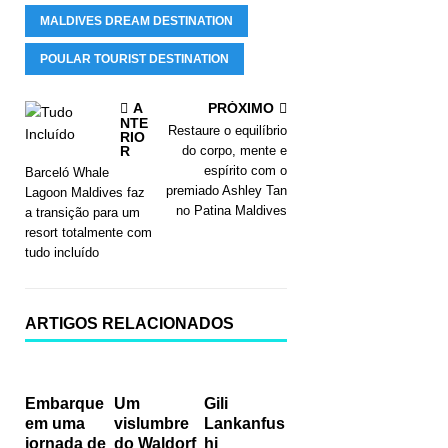
MALDIVES DREAM DESTINATION
POULAR TOURIST DESTINATION
A
PRÓXIMO
NTE
Restaure o equilíbrio
RIO
R
do corpo, mente e
espírito com o
Barceló Whale
premiado Ashley Tan
Lagoon Maldives faz
no Patina Maldives
a transição para um
resort totalmente com
tudo incluído
ARTIGOS RELACIONADOS
Embarque
Um
Gili
em uma
vislumbre
Lankanfus
jornada de
do Waldorf
hi