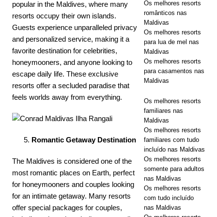
Os melhores resorts
popular in the Maldives, where many
com Piscina
românticos nas
resorts occupy their own islands.
Maldivas
Guests experience unparalleled privacy
Oceânica
Os melhores resorts
and personalized service, making it a
para lua de mel nas
renovadas
favorite destination for celebrities,
Maldivas
HOTÉIS
Os melhores resorts
honeymooners, and anyone looking to
para casamentos nas
escape daily life. These exclusive
E RESORTS
Maldivas
resorts offer a secluded paradise that
5
feels worlds away from everything.
Os melhores resorts
ESTRELAS
familiares nas
Maldivas
Os melhores resorts
Romantic Getaway Destination
familiares com tudo
incluído nas Maldivas
Os melhores resorts
The Maldives is considered one of the
somente para adultos
most romantic places on Earth, perfect
nas Maldivas
for honeymooners and couples looking
Os melhores resorts
for an intimate getaway. Many resorts
com tudo incluído
offer special packages for couples,
nas Maldivas