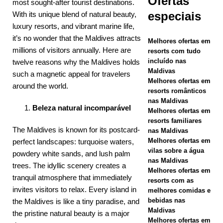
Ofertas
most sought-after tourist destinations.
promoção da
especiais
With its unique blend of natural beauty,
Black Friday
luxury resorts, and vibrant marine life,
it’s no wonder that the Maldives attracts
com
Melhores ofertas em
millions of visitors annually. Here are
resorts com tudo
descontos
incluído nas
twelve reasons why the Maldives holds
Maldivas
de até 80% e
such a magnetic appeal for travelers
Melhores ofertas em
around the world.
traslados
resorts românticos
nas Maldivas
gratuitos.
Beleza natural incomparável
Melhores ofertas em
resorts familiares
OFERTAS
The Maldives is known for its postcard-
nas Maldivas
ESPECIAIS
Melhores ofertas em
perfect landscapes: turquoise waters,
vilas sobre a água
powdery white sands, and lush palm
[ 13 de
nas Maldivas
trees. The idyllic scenery creates a
Melhores ofertas em
novembro de
tranquil atmosphere that immediately
resorts com as
invites visitors to relax. Every island in
2025 ]
Lua
melhores comidas e
bebidas nas
the Maldives is like a tiny paradise, and
de mel
Maldivas
the pristine natural beauty is a major
Melhores ofertas em