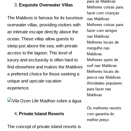
para as Maldivas
Exquisite Overwater Villas
Melhores coisas para
Economia e
fazer com crianças
The Maldives is famous for its luxurious
Ofertas
nas Maldivas
overwater villas, providing visitors with
Melhores coisas para
Inesquecívei
fazer com amigos
an intimate escape directly above the
nas Maldivas
ocean. These villas allow guests to
s
Melhores locais de
sleep just above the sea, with private
mergulho nas
OFERTAS
access to the lagoon. This level of
Maldivas
ESPECIAIS
luxury and exclusivity is often hard to
Melhores spots de
surf nas Maldivas
find elsewhere and makes the Maldives
[ 13 de
Melhores locais de
a preferred choice for those seeking a
pesca nas Maldivas
novembro de
unique and upscale vacation
Atividades populares
experience.
2025 ]
para fazer nas
Maldivas
Kandolhu
Os melhores resorts
Maldives
Private Island Resorts
com garantia do
apresenta
melhor preço
The concept of private island resorts is
Villas Deluxe