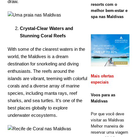
inesquecível
draw.
resorts com o
melhor bem-estar e
em Nova
spa nas Maldivas
Maldives
Crystal-Clear Waters and
com
Stunning Coral Reefs
desconto no
With some of the clearest waters in the
código 55%.
world, the Maldives is a dream
destination for snorkeling and diving
enthusiasts. The reefs around the
OFERTAS
Mais ofertas
islands are vibrant, teeming with colorful
especiais
ESPECIAIS
corals and a diverse array of marine
species, including manta rays, reef
[ 13 de
Voos para as
sharks, and sea turtles. It’s one of the
Maldivas
novembro de
best places globally to explore
Por que você deve
underwater ecosystems.
2025 ]
visitar as Maldivas
Verão de
Melhor maneira de
reservar uma viagem
2026: Sol,