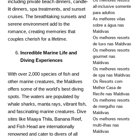
Os melhores resorts
including private beach dinners, candle-
all-inclusive somente
lit dinners, spa treatments, and sunset
para adultos
cruises. The breathtaking sunsets and
As melhores vilas
serene environment add to the
sobre a água nas
romance, creating memories that
Maldivas
Os melhores resorts
couples cherish for a lifetime.
de luxo nas Maldivas
Os melhores resorts
Incredible Marine Life and
gourmet nas
Diving Experiences
Maldivas
Os melhores resorts
With over 2,000 species of fish and
de spa nas Maldivas
other marine creatures, the Maldives
Os Resorts com
Melhor Casa de
offers some of the world’s best diving
Recife nas Maldivas
spots. The waters are populated by
Os melhores resorts
whale sharks, manta rays, vibrant fish,
de mergulho nas
and fascinating marine creatures. Dive
Maldivas
sites like Maaya Thila, Banana Reef,
Os melhores resorts
multi-ilhas nas
and Fish Head are internationally
Maldivas
renowned and cater to divers of all