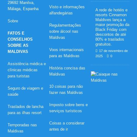
29692 Manilva,
Visto e informações
Málaga, Espanha
A rede de hotéis e
alfandegárias
resorts Cinnamon
Maldives lança a
Sobre
maior promoção da
Regulamentações
Black Friday com
sobre álcool nas
FATOS E
descontos de até
Maldivas
CONSELHOS
80% e traslados
gratuitos.
SOBRE AS
Voos internacionais
17 de novembro de
MALDIVAS
para as Maldivas
2025
0
Assistência médica e
História concisa das
clínicas médicas
L
Maldivas
para turistas
u
a
10 coisas para não
Seguro de viagem e
d
fazer nas Maldivas
e
saúde
m
e
Imposto sobre bens e
Traslados de lancha
l
serviços turísticos
para as ilhas resort
i
n
e
Coisas a considerar
Temporadas nas
s
antes de ir
Maldivas
q