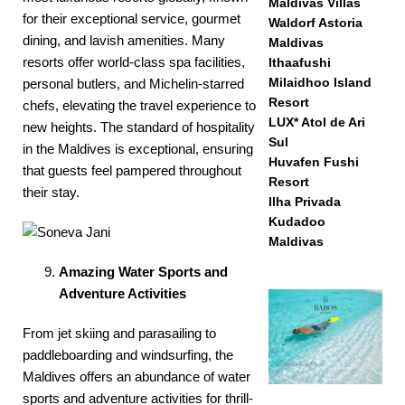
Maldivas Villas
for their exceptional service, gourmet
Waldorf Astoria
dining, and lavish amenities. Many
Maldivas
resorts offer world-class spa facilities,
Ithaafushi
Milaidhoo Island
personal butlers, and Michelin-starred
Resort
chefs, elevating the travel experience to
LUX* Atol de Ari
new heights. The standard of hospitality
Sul
in the Maldives is exceptional, ensuring
Huvafen Fushi
that guests feel pampered throughout
Resort
their stay.
Ilha Privada
Kudadoo
Maldivas
Amazing Water Sports and
Adventure Activities
From jet skiing and parasailing to
paddleboarding and windsurfing, the
Maldives offers an abundance of water
sports and adventure activities for thrill-