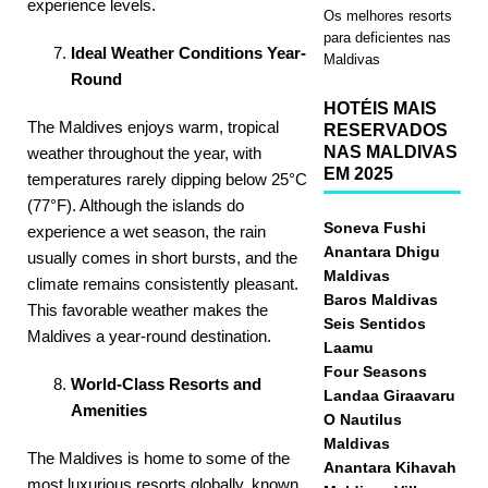
experience levels.
Os melhores resorts
para deficientes nas
Ideal Weather Conditions Year-
Maldivas
Round
HOTÉIS MAIS
The Maldives enjoys warm, tropical
RESERVADOS
NAS MALDIVAS
weather throughout the year, with
EM 2025
temperatures rarely dipping below 25°C
(77°F). Although the islands do
Soneva Fushi
experience a wet season, the rain
Anantara Dhigu
usually comes in short bursts, and the
Maldivas
climate remains consistently pleasant.
Baros Maldivas
This favorable weather makes the
Seis Sentidos
Maldives a year-round destination.
Laamu
Four Seasons
World-Class Resorts and
Landaa Giraavaru
Amenities
O Nautilus
Maldivas
The Maldives is home to some of the
Anantara Kihavah
most luxurious resorts globally, known