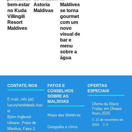
bem-estar
Astoria
Maldives
no Kuda
Maldivas
se torna
Villingili
gourmet
Resort
com um
Maldives
novo
visual de
bar e
menu
sobre a
água
CONTATE-NOS
FATOS E
OFERTAS
CONSELHOS
ESPECIAIS
SOBRE AS
E-mail: info (at)
MALDIVAS
Oferta da Black
luxuryhoteldeals.trav
Friday em Dhawa
el
Ihuru 2025
Mapa das Maldivas
Björn Ingbrant
21 de novembro de
Urbano. Praia de
2025
0
Geografia e clima
Manilva, Fase 2,