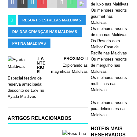
de luxo nas Maldivas
Os melhores resorts
gourmet nas
RESORT 5 ESTRELAS MALDIVAS
Maldivas
Os melhores resorts
DIA DAS CRIANÇAS NAS MALDIVAS
de spa nas Maldivas
Os Resorts com
PÁTINA MALDIVAS
Melhor Casa de
Recife nas Maldivas
A
PRÓXIMO
Os melhores resorts
NTE
de mergulho nas
Explorando as
RIO
Maldivas
R
magníficas Maldivas
Os melhores resorts
Especial festivo de
multi-ilhas nas
reserva antecipada:
Maldivas
desconto de 15% no
Ayada Maldives
Os melhores resorts
para deficientes nas
Maldivas
ARTIGOS RELACIONADOS
HOTÉIS MAIS
RESERVADOS