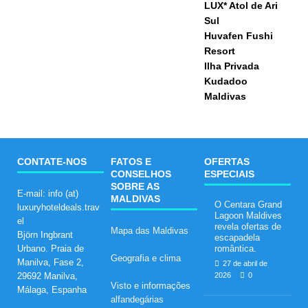
LUX* Atol de Ari
Sul
Huvafen Fushi
Resort
Ilha Privada
Kudadoo
Maldivas
CONTATE-NOS
FATOS E
OFERTAS
CONSELHOS
ESPECIAIS
SOBRE AS
E-mail: info (at)
MALDIVAS
O Centara Grand
luxuryhoteldeals.trav
Lagoon Maldives
el
revela ofertas de
Mapa das Maldivas
Björn Ingbrant
escapadela
Urbano. Praia de
romântica.
Geografia e clima
Manilva, Fase 2,
27 de abril de
29692 Manilva,
2026
0
Visto e informações
Málaga, Espanha
alfandegárias