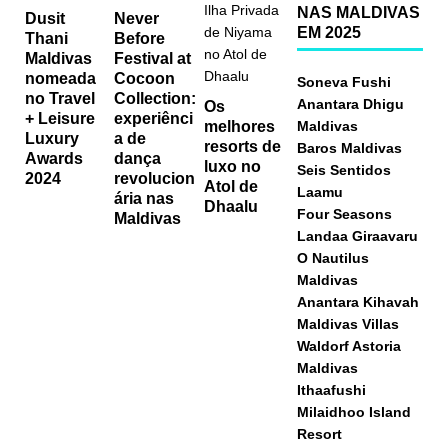
NAS MALDIVAS
Dusit
Never
EM 2025
Thani
Before
Maldivas
Festival at
nomeada
Cocoon
Soneva Fushi
no Travel
Collection:
Anantara Dhigu
Os
+ Leisure
experiênci
Maldivas
melhores
Luxury
a de
resorts de
Baros Maldivas
Awards
dança
luxo no
Seis Sentidos
2024
revolucion
Atol de
Laamu
ária nas
Dhaalu
Four Seasons
Maldivas
Landaa Giraavaru
O Nautilus
Maldivas
Anantara Kihavah
Maldivas Villas
Waldorf Astoria
Maldivas
Ithaafushi
Milaidhoo Island
Resort