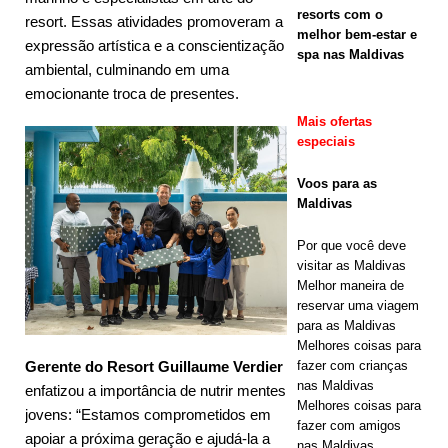
HOTÉIS E
resorts com o
resort. Essas atividades promoveram a
melhor bem-estar e
RESORTS 5
expressão artística e a conscientização
spa nas Maldivas
ambiental, culminando em uma
ESTRELAS
emocionante troca de presentes.
[ 29 de abril
Mais ofertas
de 2026 ]
especiais
Como
Voos para as
Maldivas
reservar um
hotel de luxo
Por que você deve
visitar as Maldivas
nas Maldivas
Melhor maneira de
reservar uma viagem
ao melhor
para as Maldivas
preço
Melhores coisas para
fazer com crianças
Gerente do Resort Guillaume Verdier
NOTÍCIAS
nas Maldivas
enfatizou a importância de nutrir mentes
Melhores coisas para
DE
jovens: “Estamos comprometidos em
fazer com amigos
apoiar a próxima geração e ajudá-la a
VIAGENS
nas Maldivas