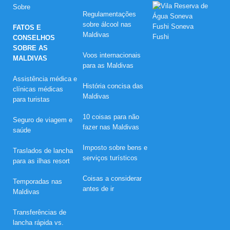
M
Sobre
e
Regulamentações
l
sobre álcool nas
FATOS E
h
Maldivas
CONSELHOS
o
r
SOBRE AS
e
Voos internacionais
MALDIVAS
s
para as Maldivas
o
Assistência médica e
f
História concisa das
e
clínicas médicas
r
Maldivas
para turistas
t
a
10 coisas para não
Seguro de viagem e
s
fazer nas Maldivas
d
saúde
e
P
Imposto sobre bens e
Traslados de lancha
á
serviços turísticos
para as ilhas resort
s
c
o
Coisas a considerar
Temporadas nas
a
antes de ir
Maldivas
e
m
r
Transferências de
e
lancha rápida vs.
s