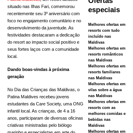
Ofertas
incluído.
situado nas Ilhas Fari, comemorou
especiais
HOTÉIS E
recentemente seu 3º aniversário com
foco no engajamento comunitário e no
RESORTS 5
Melhores ofertas em
desenvolvimento da juventude. As
resorts com tudo
ESTRELAS
festividades destacaram a dedicação
incluído nas
do resort ao impacto social positivo e
Maldivas
[30 de abril
Melhores ofertas em
seus fortes laços com a comunidade
de 2026]
resorts românticos
local.
nas Maldivas
Meyyafushi
Melhores ofertas em
Dando boas-vindas à próxima
resorts familiares
Maldives
geração
nas Maldivas
inaugura
Melhores ofertas em
No Dia das Crianças das Maldivas, o
vilas sobre a água
com viagens
nas Maldivas
Patina Maldives recebeu jovens
Melhores ofertas em
estudantes da Care Society, uma ONG
premium
resorts com as
infantil local. As crianças, de 4 a 16
com tudo
melhores comidas e
anos, participaram de diversas oficinas
bebidas nas
incluído.
criativas ministradas pelo biólogo
Maldivas
Melhores ofertas em
marinho e especialistas em arte do