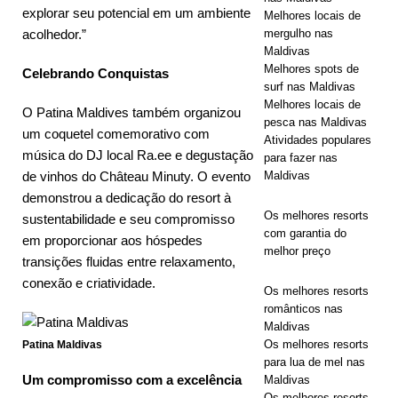
explorar seu potencial em um ambiente
Melhores locais de
[ 27 de abril
mergulho nas
acolhedor.”
Maldivas
de 2026 ]
O
Melhores spots de
Celebrando Conquistas
surf nas Maldivas
Centara
Melhores locais de
O Patina Maldives também organizou
Grand
pesca nas Maldivas
um coquetel comemorativo com
Atividades populares
Lagoon
música do DJ local Ra.ee e degustação
para fazer nas
Maldivas
de vinhos do Château Minuty. O evento
Maldives
demonstrou a dedicação do resort à
revela
Os melhores resorts
sustentabilidade e seu compromisso
com garantia do
ofertas de
em proporcionar aos hóspedes
melhor preço
transições fluidas entre relaxamento,
escapadela
conexão e criatividade.
Os melhores resorts
romântica.
românticos nas
Maldivas
HOTÉIS
Os melhores resorts
Patina Maldivas
E RESORTS
para lua de mel nas
Um compromisso com a excelência
Maldivas
5
Os melhores resorts