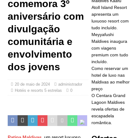
comemora 3º
Maldives Kaafu
HOTÉIS E
Atoll Island Resort
aniversário com
apresenta um
RESORTS 5
luxuoso resort com
ESTRELAS
divulgação
tudo incluído.
Meyyafushi
[30 de abril
comunitária e
Maldives inaugura
de 2026]
O
com viagens
envolvimento
premium com tudo
JW Marriott
incluído.
dos jovens
Maldives
Como reservar um
hotel de luxo nas
Kaafu Atoll
Maldivas ao melhor
20 de maio de 2024
administrador
Island Resort
preço
Hotéis e resorts 5 estrelas
0
O Centara Grand
apresenta
Lagoon Maldives
revela ofertas de
um luxuoso
escapadela
resort com
romântica.
tudo
Patina Maldivas
, um resort luxuoso