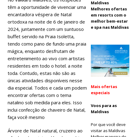
OFERTAS
Maldivas
têm a oportunidade de vivenciar uma
Melhores ofertas
ESPECIAIS
encantadora véspera de Natal
em resorts com o
melhor bem-estar
ortodoxa na noite de 6 de janeiro de
[ 17 de
e spa nas Maldivas
2024, juntamente com um suntuoso
novembro
buffet servido na Praia Isoletta,
tendo como pano de fundo uma praia
de 2025 ]
A
mágica, enquanto desfrutam de
rede de
entretenimento ao vivo com artistas
hotéis e
residentes em todo o hotel. a noite
toda. Contudo, estas não são as
resorts
únicas atividades disponíveis nesse
Cinnamon
Mais ofertas
dia especial. Todos e cada um podem
especiais
encontrar ofertas com o tema
Maldives
natalino sob medida para eles. Isso
Voos para as
lança a
inclui confecção de chaveiro de Natal,
Maldivas
faça você mesmo
maior
Por que você deve
promoção
Árvore de Natal natural, cruzeiro ao
visitar as Maldivas
Melhor maneira de