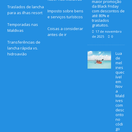
maior promoção
da Black Friday
Traslados de lancha
Imposto sobre bens
com descontos de
para as ilhas resort
até 80% e
e serviços turísticos
traslados
Temporadas nas
gratuitos.
Coisas a considerar
Maldivas
17 de novembro
antes de ir
de 2025
0
Transferências de
lancha rápida vs.
Lua
hidroavião
de
mel
ines
quec
ível
em
Nov
a
Mald
ives
com
desc
onto
no
códi
go