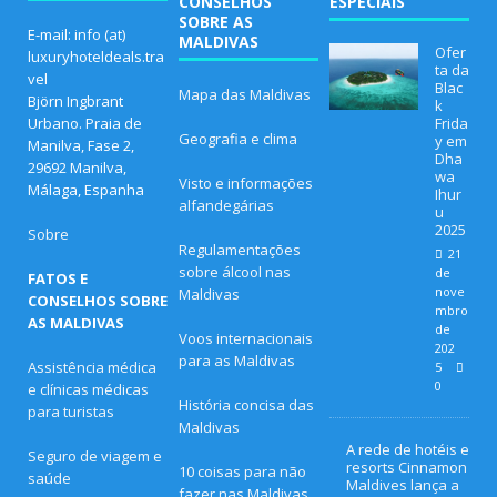
CONSELHOS
ESPECIAIS
SOBRE AS
E-mail: info (at)
MALDIVAS
Ofer
luxuryhoteldeals.tra
ta da
vel
Blac
Mapa das Maldivas
Björn Ingbrant
k
Urbano. Praia de
Frida
Geografia e clima
y em
Manilva, Fase 2,
Dha
29692 Manilva,
wa
Visto e informações
Málaga, Espanha
Ihur
alfandegárias
u
2025
Sobre
Regulamentações
21
sobre álcool nas
de
FATOS E
nove
Maldivas
CONSELHOS SOBRE
mbro
AS MALDIVAS
de
Voos internacionais
202
para as Maldivas
Assistência médica
5
0
e clínicas médicas
História concisa das
para turistas
Maldivas
A rede de hotéis e
Seguro de viagem e
resorts Cinnamon
10 coisas para não
saúde
Maldives lança a
fazer nas Maldivas