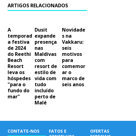
ARTIGOS RELACIONADOS
A
Dusit
Novidade
temporad
expande
s na
a festiva
presença
Vakkaru:
de 2024
nas
seis
do Reethi
Maldivas
motivos
Beach
com
para
Resort
resort de
comemor
leva os
estilo de
ar o
hóspedes
vida com
marco de
"para o
tudo
seis anos
fundo do
incluído
mar"
perto de
Malé
CONTATE-NOS
FATOS E
OFERTAS