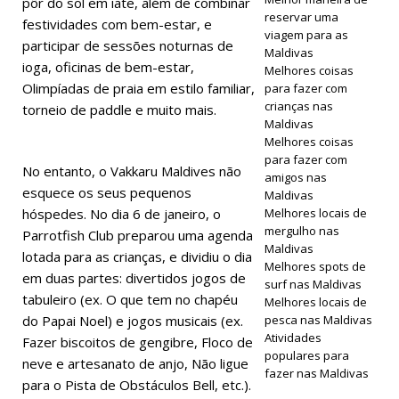
pôr do sol em iate, além de combinar
da Black
reservar uma
festividades com bem-estar, e
Friday com
viagem para as
participar de sessões noturnas de
Maldivas
descontos
ioga, oficinas de bem-estar,
Melhores coisas
Olimpíadas de praia em estilo familiar,
para fazer com
de até 80%
crianças nas
torneio de paddle e muito mais.
e traslados
Maldivas
Melhores coisas
gratuitos.
para fazer com
No entanto, o Vakkaru Maldives não
amigos nas
OFERTAS
esquece os seus pequenos
Maldivas
hóspedes. No dia 6 de janeiro, o
Melhores locais de
ESPECIAIS
mergulho nas
Parrotfish Club preparou uma agenda
[ 13 de
Maldivas
lotada para as crianças, e dividiu o dia
Melhores spots de
novembro
em duas partes: divertidos jogos de
surf nas Maldivas
tabuleiro (ex. O que tem no chapéu
Melhores locais de
de 2025 ]
do Papai Noel) e jogos musicais (ex.
pesca nas Maldivas
Lua de mel
Atividades
Fazer biscoitos de gengibre, Floco de
populares para
neve e artesanato de anjo, Não ligue
inesquecível
fazer nas Maldivas
para o Pista de Obstáculos Bell, etc.).
em Nova