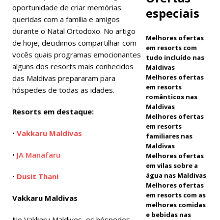
oportunidade de criar memórias
Ano Novo
especiais
queridas com a família e amigos
no Vakkaru
durante o Natal Ortodoxo. No artigo
Melhores ofertas
Maldives.
de hoje, decidimos compartilhar com
em resorts com
vocês quais programas emocionantes
HOTÉIS E
tudo incluído nas
alguns dos resorts mais conhecidos
Maldivas
RESORTS 5
Melhores ofertas
das Maldivas prepararam para
em resorts
hóspedes de todas as idades.
ESTRELAS
românticos nas
Maldivas
[ 21 de
Resorts em destaque:
Melhores ofertas
novembro
em resorts
•
Vakkaru Maldivas
familiares nas
de 2025 ]
Maldivas
•
JA Manafaru
Melhores ofertas
Oferta da
em vilas sobre a
Black Friday
água nas Maldivas
•
Dusit Thani
Melhores ofertas
em Dhawa
em resorts com as
Vakkaru Maldivas
melhores comidas
Ihuru 2025
e bebidas nas
No Vakkaru Maldives, os hóspedes