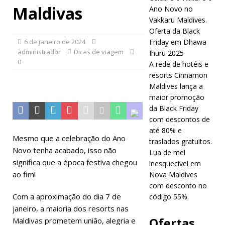
Maldivas
Ano Novo no
Forbes em
Vakkaru Maldives.
busca da
Oferta da Black
6 de janeiro de 2024
Friday em Dhawa
classificação
administrador
Dicas de viagem
Ihuru 2025
de cinco
0
A rede de hotéis e
resorts Cinnamon
estrelas.
Maldives lança a
HOTÉIS E
maior promoção
da Black Friday
RESORTS 5
com descontos de
ESTRELAS
até 80% e
Mesmo que a celebração do Ano
traslados gratuitos.
[ 24 de
Novo tenha acabado, isso não
Lua de mel
significa que a época festiva chegou
inesquecível em
novembro
ao fim!
Nova Maldives
de 2025 ]
com desconto no
Com a aproximação do dia 7 de
código 55%.
Celebre o
janeiro, a maioria dos resorts nas
Natal e o
Ofertas
Maldivas prometem união, alegria e