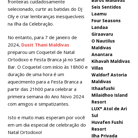
Baros Maldivas
fronteiras cuidadosamente
Seis Sentidos
selecionado, curtir as batidas do DJ
Laamu
Oly e criar lembranças inesquecíveis
Four Seasons
na Ilha da Celebração.
Landaa
Giraavaru
No entanto, para 7 de janeiro de
O Nautilus
2024,
Dusit Thani Maldivas
Maldivas
preparou um Coquetel de Natal
Anantara
Ortodoxo e Festa Branca já no Sand
Kihavah Maldivas
Bar. O Coquetel com início às 18h00 e
Villas
duração de uma hora é um
Waldorf Astoria
aquecimento para a Festa Branca a
Maldivas
Ithaafushi
partir das 21h00 para celebrar a
Milaidhoo Island
primeira semana do Ano Novo 2024
Resort
com amigos e simpatizantes.
LUX* Atol de Ari
Sul
Isto e muito mais esperam por você
Huvafen Fushi
em um dia especial de celebração do
Resort
Natal Ortodoxo!
Ilha Privada