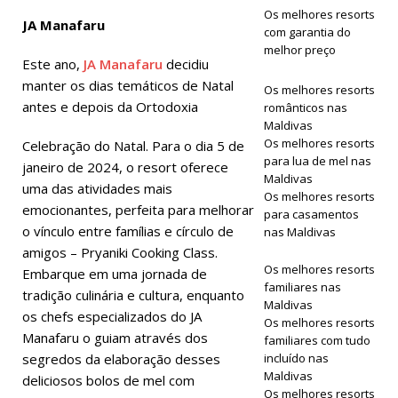
Os melhores resorts
JA Manafaru
Maldives
com garantia do
melhor preço
com
Este ano,
JA Manafaru
decidiu
manter os dias temáticos de Natal
desconto no
Os melhores resorts
antes e depois da Ortodoxia
românticos nas
código 55%.
Maldivas
Os melhores resorts
Celebração do Natal. Para o dia 5 de
OFERTAS
para lua de mel nas
janeiro de 2024, o resort oferece
ESPECIAIS
Maldivas
uma das atividades mais
Os melhores resorts
emocionantes, perfeita para melhorar
para casamentos
o vínculo entre famílias e círculo de
nas Maldivas
amigos – Pryaniki Cooking Class.
Os melhores resorts
Embarque em uma jornada de
familiares nas
tradição culinária e cultura, enquanto
Maldivas
os chefs especializados do JA
Os melhores resorts
Manafaru o guiam através dos
familiares com tudo
segredos da elaboração desses
incluído nas
Maldivas
deliciosos bolos de mel com
Os melhores resorts