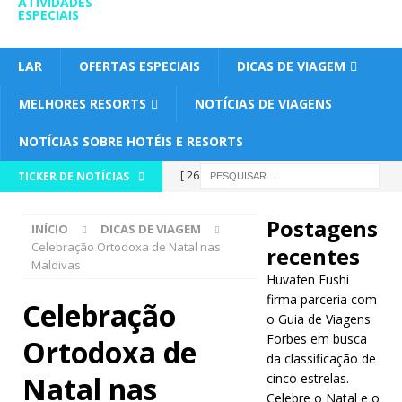
ATIVIDADES
ESPECIAIS
LAR
OFERTAS ESPECIAIS
DICAS DE VIAGEM
MELHORES RESORTS
NOTÍCIAS DE VIAGENS
NOTÍCIAS SOBRE HOTÉIS E RESORTS
[ 26 de
TICKER DE NOTÍCIAS
novembro
Postagens
INÍCIO
DICAS DE VIAGEM
de 2025 ]
Celebração Ortodoxa de Natal nas
recentes
Maldivas
Huvafen
Huvafen Fushi
Fushi firma
firma parceria com
Celebração
o Guia de Viagens
parceria
Forbes em busca
Ortodoxa de
da classificação de
com o Guia
Natal nas
cinco estrelas.
de Viagens
Celebre o Natal e o