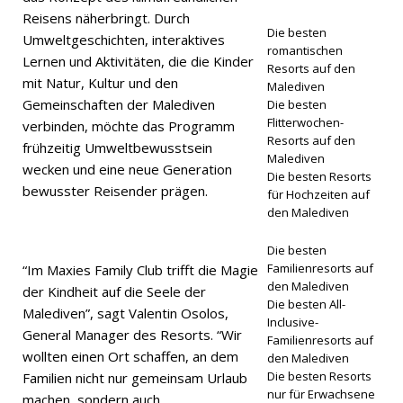
Reisens näherbringt. Durch
HRICHTEN
Die besten
Umweltgeschichten, interaktives
romantischen
Lernen und Aktivitäten, die die Kinder
[ 27. April
Resorts auf den
mit Natur, Kultur und den
Malediven
2026 ]
Gemeinschaften der Malediven
Die besten
Centara
Flitterwochen-
verbinden, möchte das Programm
Resorts auf den
frühzeitig Umweltbewusstsein
Grand
Malediven
wecken und eine neue Generation
Die besten Resorts
Lagoon
bewusster Reisender prägen.
für Hochzeiten auf
den Malediven
Maldives
präsentier
Die besten
Familienresorts auf
“Im Maxies Family Club trifft die Magie
t
den Malediven
der Kindheit auf die Seele der
Die besten All-
romantisc
Malediven”, sagt Valentin Osolos,
Inclusive-
General Manager des Resorts. “Wir
he
Familienresorts auf
wollten einen Ort schaffen, an dem
den Malediven
Urlaubsan
Die besten Resorts
Familien nicht nur gemeinsam Urlaub
nur für Erwachsene
gebote
machen, sondern auch