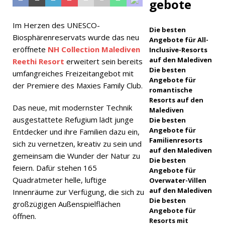
gebote
Island
Im Herzen des UNESCO-
Resort
Die besten
Biosphärenreservats wurde das neu
Angebote für All-
präsentier
eröffnete
NH Collection Malediven
Inclusive-Resorts
auf den Malediven
t
Reethi Resort
erweitert sein bereits
Die besten
umfangreiches Freizeitangebot mit
luxuriöses
Angebote für
der Premiere des Maxies Family Club.
romantische
All-
Resorts auf den
Das neue, mit modernster Technik
Malediven
inclusive-
ausgestattete Refugium lädt junge
Die besten
Angebot
Angebote für
Entdecker und ihre Familien dazu ein,
Familienresorts
sich zu vernetzen, kreativ zu sein und
5-
auf den Malediven
gemeinsam die Wunder der Natur zu
Die besten
STERNE-
feiern. Dafür stehen 165
Angebote für
Quadratmeter helle, luftige
HOTELS
Overwater-Villen
auf den Malediven
Innenräume zur Verfügung, die sich zu
UND
Die besten
großzügigen Außenspielflächen
Angebote für
RESORTS
öffnen.
Resorts mit