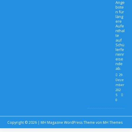
Ange
bote
n für
läng
ere
Aufe
nthal
te
auf
Schü
lerfe
rienr
eise
nde
ab.
29.
Deze
mber
202
5
0
Copyright © 2026 | MH Magazine WordPress Theme von
MH Themes