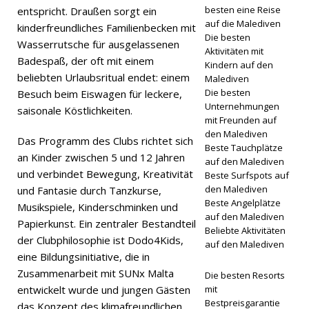
UND
besten eine Reise
entspricht. Draußen sorgt ein
auf die Malediven
kinderfreundliches Familienbecken mit
RESORTS
Die besten
Wasserrutsche für ausgelassenen
[ 29. April
Aktivitäten mit
Badespaß, der oft mit einem
Kindern auf den
2026 ]
beliebten Urlaubsritual endet: einem
Malediven
Die besten
Besuch beim Eiswagen für leckere,
Wie Sie ein
Unternehmungen
saisonale Köstlichkeiten.
mit Freunden auf
Luxushote
den Malediven
Das Programm des Clubs richtet sich
l auf den
Beste Tauchplätze
an Kinder zwischen 5 und 12 Jahren
auf den Malediven
Malediven
und verbindet Bewegung, Kreativität
Beste Surfspots auf
den Malediven
und Fantasie durch Tanzkurse,
zum
Beste Angelplätze
Musikspiele, Kinderschminken und
besten
auf den Malediven
Papierkunst. Ein zentraler Bestandteil
Beliebte Aktivitäten
Preis
der Clubphilosophie ist Dodo4Kids,
auf den Malediven
eine Bildungsinitiative, die in
buchen
Zusammenarbeit mit SUNx Malta
Die besten Resorts
entwickelt wurde und jungen Gästen
mit
Bestpreisgarantie
das Konzept des klimafreundlichen
REISENAC