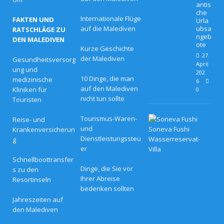
antis
che
Internationale Flüge
FAKTEN UND
Urla
auf die Malediven
ubsa
RATSCHLÄGE ZU
ngeb
DEN MALEDIVEN
ote
Kurze Geschichte
27.
der Malediven
Gesundheitsversorg
April
ung und
202
10 Dinge, die man
medizinische
6
auf den Malediven
Kliniken für
0
nicht tun sollte
Touristen
D
Tourismus-Waren-
Reise- und
i
und
Krankenversicherun
e
Dienstleistungssteu
g
b
er
e
s
Schnellboottransfer
t
Dinge, die Sie vor
s zu den
e
Ihrer Abreise
Resortinseln
n
bedenken sollten
O
s
Jahreszeiten auf
t
den Malediven
e
r