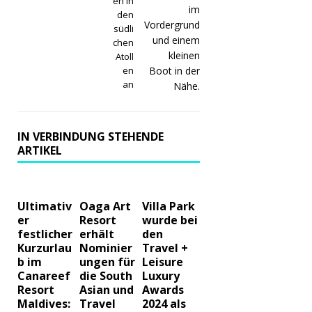
en in
den
südli
chen
Atoll
en
an
IN VERBINDUNG STEHENDE
ARTIKEL
Ultimativ
Oaga Art
Villa Park
er
Resort
wurde bei
festlicher
erhält
den
Kurzurlau
Nominier
Travel +
b im
ungen für
Leisure
Canareef
die South
Luxury
Resort
Asian und
Awards
Maldives:
Travel
2024 als