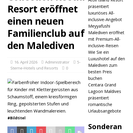
Resort eröffnet
präsentiert
Fest ein
luxuriöses All-
einen neuen
5-
inclusive-Angebot
Meyyafushi
STERNE-
Familienclub auf
Malediven eröffnet
HOTELS
mit Premium-All-
den Malediven
inclusive-Reisen
UND
Wie Sie ein
RESORTS
Luxushotel auf den
16. April 2026
Administrator
5-
Malediven zum
[ 30. April
Sterne-Hotels und Resorts
0
besten Preis
2026 ]
buchen
Centara Grand
Das JW
Lagoon Maldives
präsentiert
Marriott
romantische
Maldives
Urlaubsangebote
#Bildtitel
Kaafu
Sonderan
Atoll