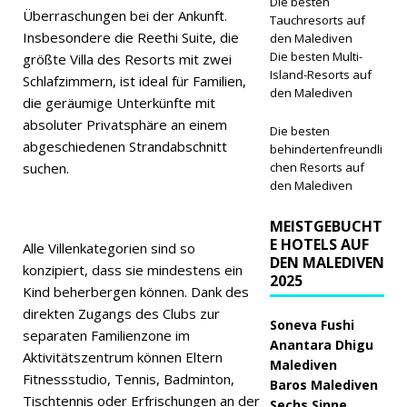
Die besten
Überraschungen bei der Ankunft.
Tauchresorts auf
Insbesondere die Reethi Suite, die
den Malediven
Die besten Multi-
größte Villa des Resorts mit zwei
Island-Resorts auf
Schlafzimmern, ist ideal für Familien,
den Malediven
die geräumige Unterkünfte mit
absoluter Privatsphäre an einem
Die besten
abgeschiedenen Strandabschnitt
behindertenfreundli
suchen.
chen Resorts auf
den Malediven
MEISTGEBUCHT
E HOTELS AUF
Alle Villenkategorien sind so
DEN MALEDIVEN
konzipiert, dass sie mindestens ein
2025
Kind beherbergen können. Dank des
direkten Zugangs des Clubs zur
Soneva Fushi
separaten Familienzone im
Anantara Dhigu
Aktivitätszentrum können Eltern
Malediven
Fitnessstudio, Tennis, Badminton,
Baros Malediven
Tischtennis oder Erfrischungen an der
Sechs Sinne