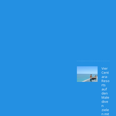
1
0
.
M
ä
r
z
2
0
2
6
0
Vier
Cent
ara-
Reso
rts
auf
den
Male
dive
n
ziele
n mit