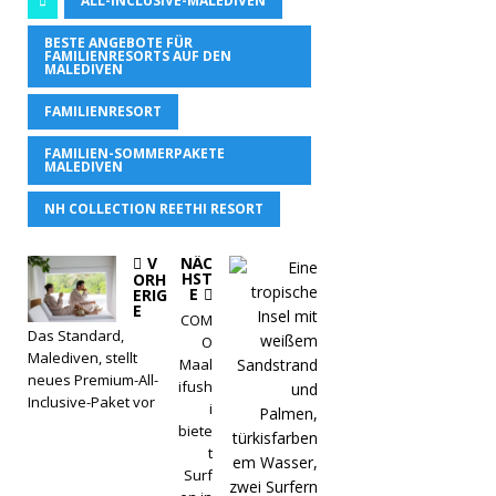
ALL-INCLUSIVE-MALEDIVEN
BESTE ANGEBOTE FÜR
FAMILIENRESORTS AUF DEN
MALEDIVEN
FAMILIENRESORT
FAMILIEN-SOMMERPAKETE
MALEDIVEN
NH COLLECTION REETHI RESORT
V
NÄC
HST
ORH
E
ERIG
E
COM
Das Standard,
O
Malediven, stellt
Maal
neues Premium-All-
ifush
Inclusive-Paket vor
i
biete
t
Surf