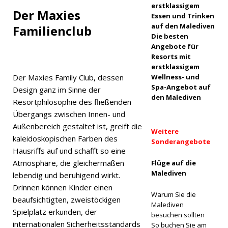
erstklassigem
[ 30. April
Der Maxies
Essen und Trinken
2026 ]
auf den Malediven
Familienclub
Die besten
Meyyafush
Angebote für
Resorts mit
i
erstklassigem
Malediven
Der Maxies Family Club, dessen
Wellness- und
Spa-Angebot auf
Design ganz im Sinne der
eröffnet
den Malediven
Resortphilosophie des fließenden
mit
Übergangs zwischen Innen- und
Außenbereich gestaltet ist, greift die
Premium-
Weitere
kaleidoskopischen Farben des
Sonderangebote
All-
Hausriffs auf und schafft so eine
inclusive-
Atmosphäre, die gleichermaßen
Flüge auf die
Malediven
lebendig und beruhigend wirkt.
Reisen
Drinnen können Kinder einen
Warum Sie die
5-STERNE-
beaufsichtigten, zweistöckigen
Malediven
Spielplatz erkunden, der
HOTELS
besuchen sollten
internationalen Sicherheitsstandards
So buchen Sie am