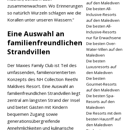
auf den Malediven
zusammenwachsen. Wo Erinnerungen
5-
Die besten All-
so natürlich Wurzeln schlagen wie die
Inclusive-Resorts
STERNE-
Korallen unter unseren Wassern.”
auf den Malediven
Die besten All-
HOTELS
Eine Auswahl an
Inclusive-Resorts
UND
nur für Erwachsene
familienfreundlichen
Die besten Over-
RESORTS
Strandvillen
Water-Villen auf den
Malediven
Die besten
Der Maxies Family Club ist Teil des
Luxusresorts auf
umfassenden, familienorientierten
den Malediven
Die besten
Konzepts des NH Collection Reethi
Gourmet-Resorts
Maldives Resort. Eine Auswahl an
auf den Malediven
familienfreundlichen Strandvillen liegt
Die besten Spa-
zentral am längsten Strand der Insel
Resorts auf den
und bietet Gästen mit Kindern
Malediven
Die Resorts mit dem
bequemen Zugang sowie
besten Hausriff auf
generationsübergreifende
den Malediven
Annehmlichkeiten und kulinarische