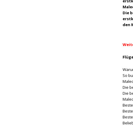
erst
Male
Die 
erst
den 
Weit
Flüge
Warum
So bu
Male
Die b
Die b
Male
Beste
Beste
Beste
Belie