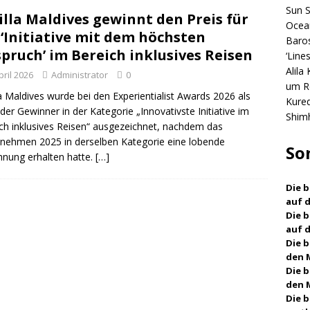
Sun S
lla Maldives gewinnt den Preis für
NGELN
Ocea
 ‘Initiative mit dem höchsten
Baros
Alila Kothaifaru Maldives erweitert Villenangebot um Residenzen
pruch’ im Bereich inklusives Reisen
‘Line
hlafzimmern
5-STERNE-HOTELS UND RESORTS
Alila
pril 2026
Administrator
0
um R
Kuredhivaru Resort & Spa kündigt Osterkunst von Shimha Shakeeb
a Maldives wurde bei den Experientialist Awards 2026 als
Kured
 der Gewinner in der Kategorie „Innovativste Initiative im
Shim
HOTELS UND RESORTS
ch inklusives Reisen“ ausgezeichnet, nachdem das
nehmen 2025 in derselben Kategorie eine lobende
So
nung erhalten hatte.
[…]
Die b
auf 
Die 
auf 
Die 
den 
Die 
den 
Die 