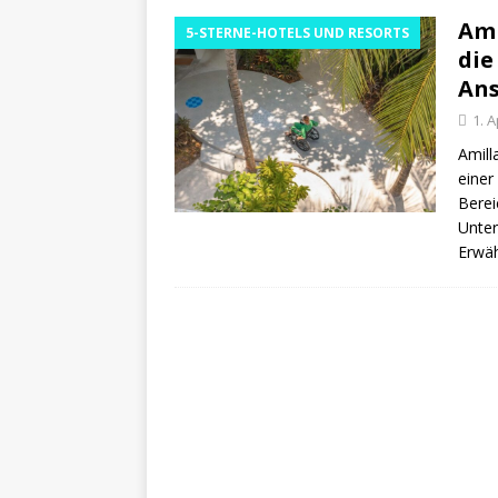
Ami
5-STERNE-HOTELS UND RESORTS
Respect’ vor
A
die
[ 26. März 2026 ]
Ans
mit mehreren Sc
1. A
[ 11. März 2026 ]
Amill
einer
an
5-STERNE-
Berei
Unter
Erwäh