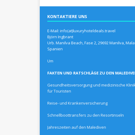
KONTAKTIERE UNS
E-Mail: info(at)luxuryhoteldeals.travel
Björn Ingbrant
Urb. Manilva Beach, Fase 2, 29692 Manilva, Mala
Spanien
Um
FAKTEN UND RATSCHLÄGE ZU DEN MALEDIV
Gesundheitsversorgung und medizinische Klini
für Touristen
Reise- und Krankenversicherung
Schnellboottransfers zu den Resortinseln
Jahreszeiten auf den Malediven