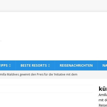
TIPPS
BESTE RESORTS
REISENACHRICHTEN
NA
milla Maldives gewinnt den Preis für die ‘Initiative mit dem
’ im Bereich inklusives Reisen
5-STERNE-HOTELS UND RESORTS
kü
Sun Siyam Iru Veli stellt neue Behandlungen im Ocean Spa vor
Amill
mit d
Reis
Baros Maldives stellt das Sportfischereiprogramm ‘Lines of