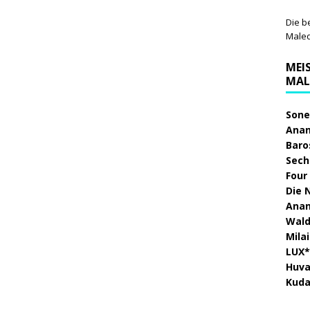
Die b
Male
MEI
MAL
Sone
Anan
Baro
Sech
Four
Die 
Anan
Wald
Mila
LUX*
Huva
Kuda