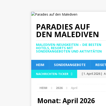
PARADIES AUF
DEN MALEDIVEN
MALEDIVEN-NEUIGKEITEN – DIE BESTEN
HOTELS, RESORTS MIT
SONDERANGEBOTEN UND AKTIVITÄTEN
HEIM
SONDERANGEBOTE
REISE
[ 1. April 2026 ]
A
NACHRICHTEN-TICKER
höchsten Anspruch
HEIM
2026
April
[ 30. März 2026 ]
WELLNESS
Monat:
April 2026
[ 30. März 2026 ]