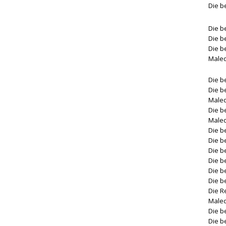
Die b
Die b
Die b
Die b
Male
Die b
Die b
Male
Die b
Male
Die b
Die b
Die b
Die b
Die b
Die b
Die R
Male
Die b
Die b