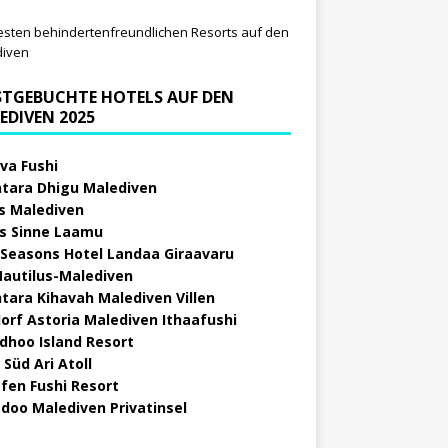
esten behindertenfreundlichen Resorts auf den
diven
STGEBUCHTE HOTELS AUF DEN
EDIVEN 2025
va Fushi
tara Dhigu Malediven
s Malediven
s Sinne Laamu
 Seasons Hotel Landaa Giraavaru
Nautilus-Malediven
tara Kihavah Malediven Villen
orf Astoria Malediven Ithaafushi
idhoo Island Resort
 Süd Ari Atoll
fen Fushi Resort
doo Malediven Privatinsel