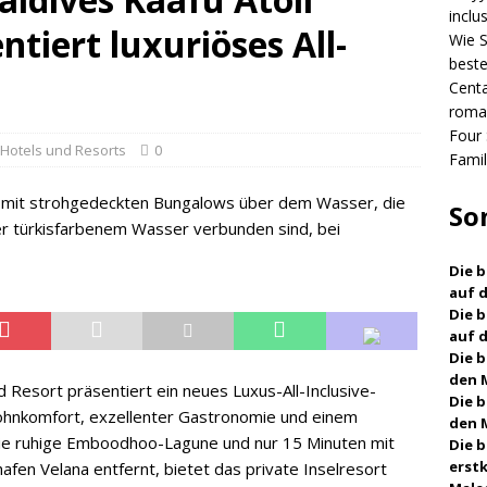
inclu
ntiert luxuriöses All-
CHTEN
Wie S
beste
Centara Grand Lagoon Maldives präsentiert romantische
Centa
e
5-STERNE-HOTELS UND RESORTS
roma
Four 
Four Seasons Resorts Malediven verbinden Familienurlaub mit
-Hotels und Resorts
0
Fami
ngen
5-STERNE-HOTELS UND RESORTS
So
Die b
auf 
Die 
auf 
Die 
den 
d Resort präsentiert ein neues Luxus-All-Inclusive-
Die 
ohnkomfort, exzellenter Gastronomie und einem
den 
n die ruhige Emboodhoo-Lagune und nur 15 Minuten mit
Die 
erst
afen Velana entfernt, bietet das private Inselresort