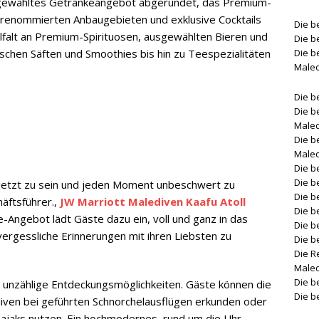
ausgewähltes Getränkeangebot abgerundet, das Premium-
renommierten Anbaugebieten und exklusive Cocktails
Die b
falt an Premium-Spirituosen, ausgewählten Bieren und
Die b
ischen Säften und Smoothies bis hin zu Teespezialitäten
Die b
Male
Die b
Die b
Male
Die b
Male
Die b
Die b
 Jetzt zu sein und jeden Moment unbeschwert zu
Die b
häftsführer.,
JW Marriott Malediven Kaafu Atoll
Die b
ive-Angebot lädt Gäste dazu ein, voll und ganz in das
Die b
vergessliche Erinnerungen mit ihren Liebsten zu
Die b
Die R
Male
Die b
s unzählige Entdeckungsmöglichkeiten. Gäste können die
Die b
iven bei geführten Schnorchelausflügen erkunden oder
jaks nutzen. Ein hochmodernes, rund um die Uhr