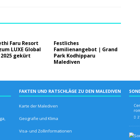
thi Faru Resort
Festliches
zum LUXE Global
Familienangebot | Grand
 2025 gekürt
Park Kodhipparu
Malediven
FAKTEN UND RATSCHLÄGE ZU DEN MALEDIVEN
SON
Cen
Karte der Malediven
ro
2
ga,
Geografie und Klima
Visa- und Zollinformationen