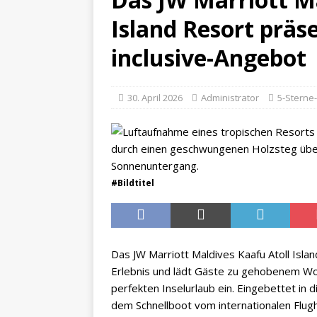
Island Resort präse
REISENACHRI
[ 27. April 2026 ]
inclusive-Angebot
Urlaubsangebot
[ 19. April 2026 ]
30. April 2026
Administrator
5-Sterne
Meeresentdecku
#Bildtitel
Das JW Marriott Maldives Kaafu Atoll Islan
Erlebnis und lädt Gäste zu gehobenem W
perfekten Inselurlaub ein. Eingebettet i
dem Schnellboot vom internationalen Flugh