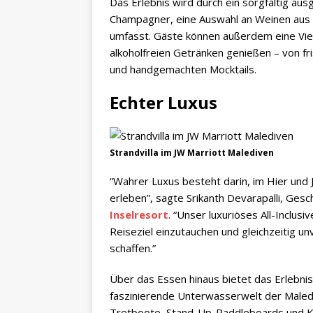
Das Erlebnis wird durch ein sorgfältig 
Champagner, eine Auswahl an Weinen aus 
umfasst. Gäste können außerdem eine Viel
alkoholfreien Getränken genießen – von fr
und handgemachten Mocktails.
Echter Luxus
Strandvilla im JW Marriott Malediven
“Wahrer Luxus besteht darin, im Hier und
erleben”, sagte Srikanth Devarapalli, Gesc
Inselresort
. “Unser luxuriöses All-Inclus
Reiseziel einzutauchen und gleichzeitig un
schaffen.”
Über das Essen hinaus bietet das Erlebni
faszinierende Unterwasserwelt der Maled
Tretboote, Stand-Up-Paddleboards und Ka