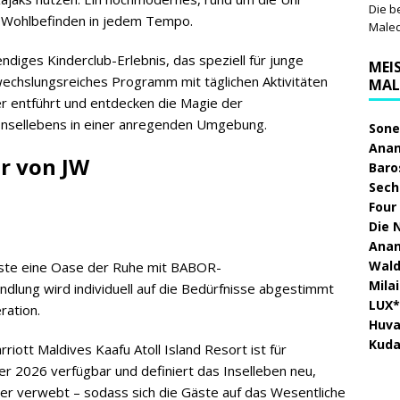
Die b
s Wohlbefinden in jedem Tempo.
Male
endiges Kinderclub-Erlebnis, das speziell für junge
MEI
wechslungsreiches Programm mit täglichen Aktivitäten
MAL
r entführt und entdecken die Magie der
nsellebens in einer anregenden Umgebung.
Sone
Anan
r von JW
Baro
Sech
Four
Die 
Anan
Wald
ste eine Oase der Ruhe mit BABOR-
Mila
dlung wird individuell auf die Bedürfnisse abgestimmt
LUX*
ration.
Huva
Kuda
riott Maldives Kaafu Atoll Island Resort ist für
r 2026 verfügbar und definiert das Inselleben neu,
der verwebt – sodass sich die Gäste auf das Wesentliche