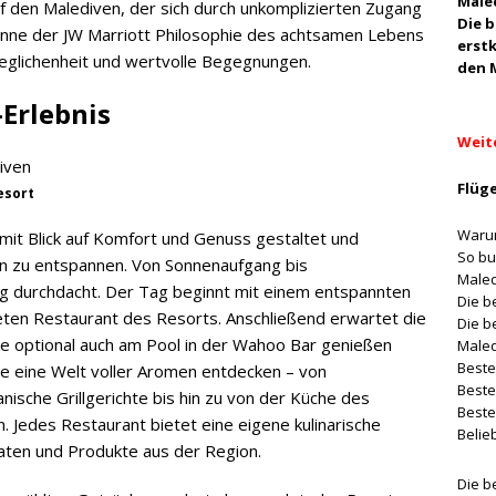
Male
auf den Malediven, der sich durch unkomplizierten Zugang
Die 
inne der JW Marriott Philosophie des achtsamen Lebens
erst
geglichenheit und wertvolle Begegnungen.
den 
-Erlebnis
Weit
Flüge
esort
Warum
 mit Blick auf Komfort und Genuss gestaltet und
So bu
en zu entspannen. Von Sonnenaufgang bis
Male
tig durchdacht. Der Tag beginnt mit einem entspannten
Die b
ten Restaurant des Resorts. Anschließend erwartet die
Die b
e optional auch am Pool in der Wahoo Bar genießen
Male
Beste
 eine Welt voller Aromen entdecken – von
Beste
nische Grillgerichte bis hin zu von der Küche des
Beste
n. Jedes Restaurant bietet eine eigene kulinarische
Belie
aten und Produkte aus der Region.
Die b