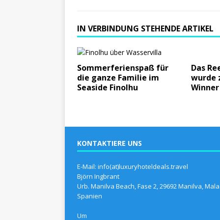
IN VERBINDUNG STEHENDE ARTIKEL
Sommerferienspaß für
Das Ree
die ganze Familie im
wurde 
Seaside Finolhu
Winner
KONTAKTIERE UNS
E-Mail: info(at)luxuryhoteldeals.travel
Björn Ingbrant
Urb. Manilva Beach, Fase 2, 29692 Manilva, Mala
Spanien
Um