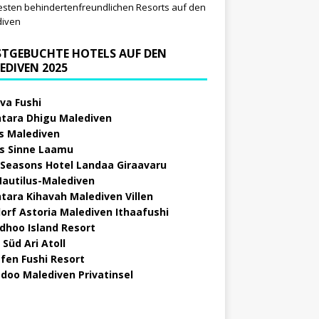
esten behindertenfreundlichen Resorts auf den
diven
STGEBUCHTE HOTELS AUF DEN
EDIVEN 2025
va Fushi
tara Dhigu Malediven
s Malediven
s Sinne Laamu
 Seasons Hotel Landaa Giraavaru
Nautilus-Malediven
tara Kihavah Malediven Villen
orf Astoria Malediven Ithaafushi
idhoo Island Resort
 Süd Ari Atoll
fen Fushi Resort
doo Malediven Privatinsel