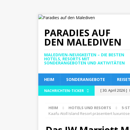
PARADIES AUF
DEN MALEDIVEN
MALEDIVEN-NEUIGKEITEN – DIE BESTEN
HOTELS, RESORTS MIT
SONDERANGEBOTEN UND AKTIVITÄTEN
HEIM
SONDERANGEBOTE
REISE
[ 30. April 2026 ]
NACHRICHTEN-TICKER
luxuriöses All-in
HEIM
HOTELS UND RESORTS
5-S
[ 30. April 2026 ]
Kaafu Atoll Island Resort präsentiert luxuriöse
5-STERNE-HOT
Das JW Marriott Ma
[ 29. April 2026 ]