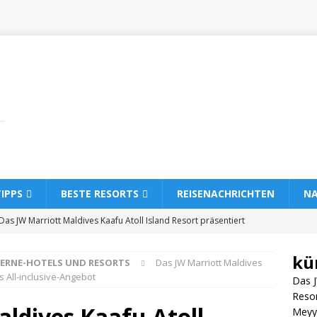
TIPPS
BESTE RESORTS
REISENACHRICHTEN
NA
Das JW Marriott Maldives Kaafu Atoll Island Resort präsentiert
clusive-Angebot
5-STERNE-HOTELS UND RESORTS
kü
TERNE-HOTELS UND RESORTS
Das JW Marriott Maldives
Meyyafushi Malediven eröffnet mit Premium-All-inclusive-Reisen
s All-inclusive-Angebot
Das J
ELS UND RESORTS
Resor
ldives Kaafu Atoll
Meyya
Wie Sie ein Luxushotel auf den Malediven zum besten Preis buchen