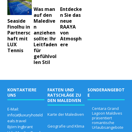
Was man
Entdecke
auf den
n Sie das
Maledive
neue
Seaside
n
RAAYA
Finolhu in
anziehen
von
Partnersc
sollte: Ihr
Atmosph
haft mit
Leitfaden
ere
LUX
für
Tennis
gefühlvol
len Stil
KONTAKTIERE
FAKTEN UND
SONDERANGEBOT
UNS
RATSCHLÄGE ZU
E
DEN MALEDIVEN
Centara Grand
E-Mail:
Lagoon Maldives
Karte der Malediven
info(at)luxuryhoteld
präsentiert
eals.travel
romantische
Geografie und Klima
Björn Ingbrant
Urlaubsangebote