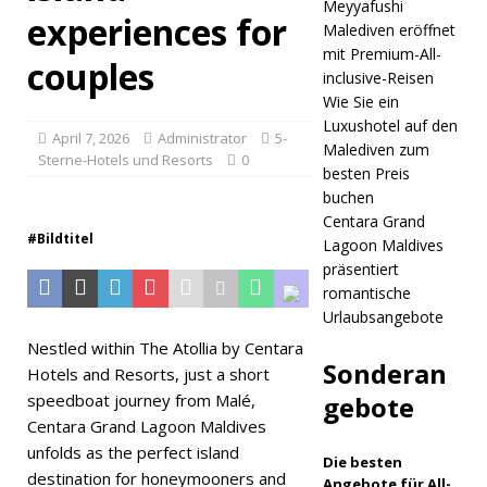
Meyyafushi
STERNE-
experiences for
Malediven eröffnet
HOTELS
mit Premium-All-
couples
inclusive-Reisen
UND
Wie Sie ein
RESORTS
Luxushotel auf den
April 7, 2026
Administrator
5-
Malediven zum
[ 30. April
Sterne-Hotels und Resorts
0
besten Preis
2026 ]
buchen
Centara Grand
Das JW
#Bildtitel
Lagoon Maldives
präsentiert
Marriott
romantische
Maldives
Urlaubsangebote
Kaafu
Nestled within The Atollia by Centara
Sonderan
Hotels and Resorts, just a short
Atoll
speedboat journey from Malé,
gebote
Island
Centara Grand Lagoon Maldives
unfolds as the perfect island
Resort
Die besten
destination for honeymooners and
Angebote für All-