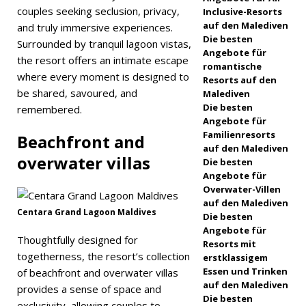
präsentier
couples seeking seclusion, privacy,
Inclusive-Resorts
auf den Malediven
t
and truly immersive experiences.
Die besten
Surrounded by tranquil lagoon vistas,
luxuriöses
Angebote für
the resort offers an intimate escape
romantische
All-
where every moment is designed to
Resorts auf den
be shared, savoured, and
Malediven
inclusive-
Die besten
remembered.
Angebot
Angebote für
Familienresorts
Beachfront and
5-
auf den Malediven
overwater villas
Die besten
STERNE-
Angebote für
HOTELS
Overwater-Villen
auf den Malediven
UND
Centara Grand Lagoon Maldives
Die besten
Angebote für
RESORTS
Thoughtfully designed for
Resorts mit
togetherness, the resort’s collection
erstklassigem
[ 30. April
Essen und Trinken
of beachfront and overwater villas
2026 ]
auf den Malediven
provides a sense of space and
Die besten
exclusivity, allowing couples to
Meyyafush