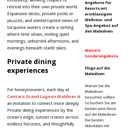
Angebote für
retreat into their own private world.
Resorts mit
i
Expansive decks, private pools or
erstklassigem
Malediven
Wellness- und
Jacuzzis, and uninterrupted views of
Spa-Angebot auf
turquoise waters create a setting
eröffnet
den Malediven
where time slows, inviting quiet
mit
mornings, unhurried afternoons, and
evenings beneath starlit skies.
Premium-
Weitere
Sonderangebote
All-
Private dining
inclusive-
experiences
Flüge auf die
Malediven
Reisen
Warum Sie die
5-STERNE-
For honeymooners, each day at
Malediven
Centara Grand Lagoon Maldives
is
HOTELS
besuchen sollten
an invitation to connect more deeply.
So buchen Sie am
UND
besten eine Reise
Private dining experiences by the
auf die Malediven
RESORTS
ocean’s edge, sunset cruises across
Die besten
endless horizons, and thoughtfully
[ 29. April
Aktivitäten mit