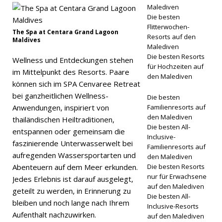
Malediven
2026 ]
Die besten
Centara
Flitterwochen-
The Spa at Centara Grand Lagoon
Resorts auf den
Maldives
Grand
Malediven
Die besten Resorts
Wellness und Entdeckungen stehen
Lagoon
für Hochzeiten auf
im Mittelpunkt des Resorts. Paare
den Malediven
Maldives
können sich im SPA Cenvaree Retreat
präsentier
bei ganzheitlichen Wellness-
Die besten
Anwendungen, inspiriert von
Familienresorts auf
t
den Malediven
thailändischen Heiltraditionen,
Die besten All-
romantisc
entspannen oder gemeinsam die
Inclusive-
faszinierende Unterwasserwelt bei
he
Familienresorts auf
aufregenden Wassersportarten und
den Malediven
Urlaubsan
Abenteuern auf dem Meer erkunden.
Die besten Resorts
nur für Erwachsene
Jedes Erlebnis ist darauf ausgelegt,
gebote
auf den Malediven
geteilt zu werden, in Erinnerung zu
5-
Die besten All-
bleiben und noch lange nach Ihrem
Inclusive-Resorts
STERNE-
Aufenthalt nachzuwirken.
auf den Malediven