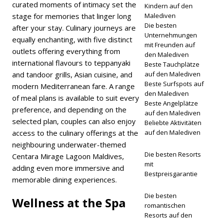
curated moments of intimacy set the
Kindern auf den
2026 ]
stage for memories that linger long
Malediven
Die besten
after your stay. Culinary journeys are
Wie Sie ein
Unternehmungen
equally enchanting, with five distinct
mit Freunden auf
Luxushote
outlets offering everything from
den Malediven
international flavours to teppanyaki
l auf den
Beste Tauchplätze
and tandoor grills, Asian cuisine, and
auf den Malediven
Malediven
Beste Surfspots auf
modern Mediterranean fare. A range
den Malediven
zum
of meal plans is available to suit every
Beste Angelplätze
preference, and depending on the
besten
auf den Malediven
selected plan, couples can also enjoy
Beliebte Aktivitäten
Preis
access to the culinary offerings at the
auf den Malediven
neighbouring underwater-themed
buchen
Die besten Resorts
Centara Mirage Lagoon Maldives,
mit
adding even more immersive and
Bestpreisgarantie
REISENAC
memorable dining experiences.
HRICHTEN
Die besten
Wellness at the Spa
romantischen
[ 27. April
Resorts auf den