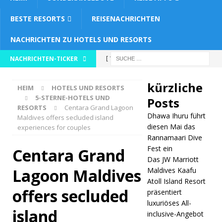
BESTE RESORTS
REISENACHRICHTEN
NACHRICHTEN ZU HOTELS UND RESORTS
[ 1. Mai
NACHRICHTEN-TICKER
2026 ]
kürzliche
HEIM
HOTELS UND RESORTS
Dhawa
5-STERNE-HOTELS UND
Posts
RESORTS
Centara Grand Lagoon
Ihuru führt
Dhawa Ihuru führt
Maldives offers secluded island
diesen
diesen Mai das
experiences for couples
Rannamaari Dive
Mai das
Fest ein
Centara Grand
Das JW Marriott
Rannamaa
Lagoon Maldives
Maldives Kaafu
ri Dive
Atoll Island Resort
offers secluded
präsentiert
Fest ein
luxuriöses All-
island
5-
inclusive-Angebot