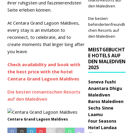
Island-Resorts auf
ihrer ruhigsten und faszinierendsten
den Malediven
Seite erleben können.
Die besten
At Centara Grand Lagoon Maldives,
behindertenfreundli
every stay is an invitation to
chen Resorts auf
den Malediven
reconnect, to celebrate, and to
create moments that linger long after
MEISTGEBUCHT
you leave.
E HOTELS AUF
DEN MALEDIVEN
Check availability and book with
2025
the best price with the hotel
Centara Grand Lagoon Maldives
Soneva Fushi
Anantara Dhigu
Die besten romantischen Resorts
Malediven
auf den Malediven
Baros Malediven
Sechs Sinne
Laamu
Centara Grand Lagoon Maldives
Four Seasons
Hotel Landaa