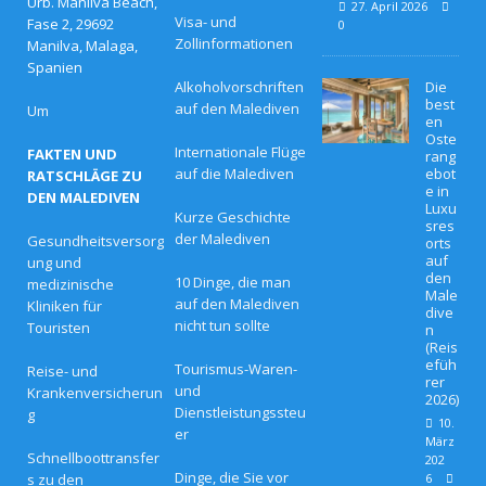
Urb. Manilva Beach,
27. April 2026
Visa- und
Fase 2, 29692
0
Zollinformationen
Manilva, Malaga,
Spanien
Alkoholvorschriften
Die
best
auf den Malediven
Um
en
Oste
Internationale Flüge
FAKTEN UND
rang
auf die Malediven
ebot
RATSCHLÄGE ZU
e in
DEN MALEDIVEN
Luxu
Kurze Geschichte
sres
der Malediven
Gesundheitsversorg
orts
auf
ung und
den
10 Dinge, die man
medizinische
Male
auf den Malediven
Kliniken für
dive
nicht tun sollte
Touristen
n
(Reis
efüh
Tourismus-Waren-
Reise- und
rer
und
Krankenversicherun
2026)
Dienstleistungssteu
g
10.
er
März
Schnellboottransfer
202
Dinge, die Sie vor
s zu den
6