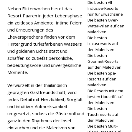
Die besten All-
HOTELS
Neben Flitterwochen bietet das
Inclusive-Resorts
UND
nur für Erwachsene
Resort Paaren in jeder Lebensphase
Die besten Over-
ein zeitloses Ambiente. Intime Feiern
RESORTS
Water-Villen auf den
und Erneuerungen des
Malediven
Eheversprechens finden vor dem
Die besten
Hintergrund türkisfarbenen Wassers
Luxusresorts auf
den Malediven
und goldenen Lichts statt und
Die besten
schaffen so zutiefst persönliche,
Gourmet-Resorts
bedeutungsvolle und unvergessliche
auf den Malediven
Momente.
Die besten Spa-
Resorts auf den
Verwurzelt in der thailändisch
Malediven
Die Resorts mit dem
geprägten Gastfreundschaft, wird
besten Hausriff auf
jedes Detail mit Herzlichkeit, Sorgfalt
den Malediven
und intuitiver Aufmerksamkeit
Die besten
umgesetzt, sodass die Gäste voll und
Tauchresorts auf
ganz in den Rhythmus der Insel
den Malediven
Die besten Multi-
eintauchen und die Malediven von