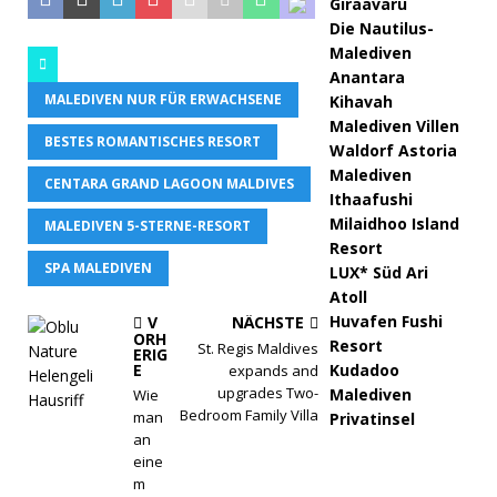
Giraavaru
Die Nautilus-
Malediven
Anantara
MALEDIVEN NUR FÜR ERWACHSENE
Kihavah
Malediven Villen
BESTES ROMANTISCHES RESORT
Waldorf Astoria
Malediven
CENTARA GRAND LAGOON MALDIVES
Ithaafushi
Milaidhoo Island
MALEDIVEN 5-STERNE-RESORT
Resort
SPA MALEDIVEN
LUX* Süd Ari
Atoll
Huvafen Fushi
V
NÄCHSTE
ORH
Resort
St. Regis Maldives
ERIG
E
Kudadoo
expands and
upgrades Two-
Malediven
Wie
Bedroom Family Villa
man
Privatinsel
an
eine
m