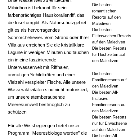
Unterwasserwelt zu entdecken.
Die besten
Milaidhoo ist bekannt für sein
CHRICHT
romantischen
farbenprächtiges Hauskorallenriff, das
Resorts auf den
EN
die Insel umgibt. Als Naturschutzgebiet
Malediven
gilt es als hervorragendes
Die besten
[ 27. April
Flitterwochen-Resorts
Schnorchelrevier. Vom Strand oder Ihrer
auf den Malediven
2026 ]
Villa aus erreichen Sie die kristallklare
Die besten Resorts
Lagune in wenigen Minuten und tauchen
Centara
für Hochzeiten auf
ein in eine faszinierende
den Malediven
Grand
Unterwasserwelt mit Riffhaien,
Die besten
Lagoon
anmutigen Schildkröten und einer
Familienresorts auf
Vielzahl verspielter Fische. Alle unsere
Maldives
den Malediven
Wasseraktivitäten sind nicht motorisiert,
Die besten All-
präsentiert
um unsere atemberaubende
Inclusive-
Meeresumwelt bestmöglich zu
Familienresorts auf
romantisc
den Malediven
schützen.
he
Die besten Resorts
nur für Erwachsene
Für alle Wissbegierigen bietet unser
Urlaubsan
auf den Malediven
Programm “Meeresbiologe werden” die
Die besten All-
gebote