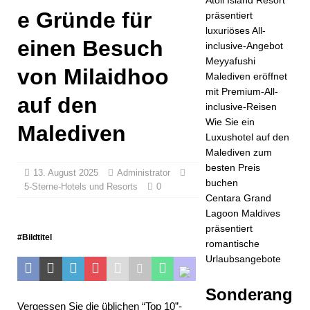
e Gründe für
präsentiert
Fest ein
luxuriöses All-
5-
einen Besuch
inclusive-Angebot
Meyyafushi
STERNE-
von Milaidhoo
Malediven eröffnet
HOTELS
mit Premium-All-
auf den
inclusive-Reisen
UND
Wie Sie ein
Malediven
RESORTS
Luxushotel auf den
Malediven zum
[ 30. April
besten Preis
13. August 2025
Administrator
2026 ]
buchen
5-Sterne-Hotels und Resorts
0
Centara Grand
Das JW
Lagoon Maldives
präsentiert
Marriott
#Bildtitel
romantische
Maldives
Urlaubsangebote
Kaafu Atoll
Sonderang
Island
Vergessen Sie die üblichen “Top 10”-