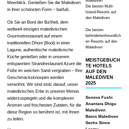
Malediven
Meerblick. Genießen Sie die Malediven
Die besten Multi-
in ihrer schönsten Form – barfuß.
Island-Resorts auf
den Malediven
Ob Sie an Bord der Ba'theli, dem
weltweit einzigen maledivischen
Die besten
Gourmetrestaurant auf einem
behindertenfreundlich
en Resorts auf den
traditionellen Dhoni (Boot) in einer
Malediven
Lagune, authentische maledivische
Küche genießen oder in unserem
MEISTGEBUCH
entspannten Strandrestaurant Azure die
TE HOTELS
Füße im weichen Sand vergraben – Ihre
AUF DEN
Geschmacksknospen werden
MALEDIVEN
2025
verwöhnt. Wir sind stolz darauf, unser
maledivisches Erbe in unseren Menüs
Soneva Fushi
widerzuspiegeln und die komplexen
Anantara Dhigu
Aromen und frischesten Zutaten, für die
Malediven
diese Region so berühmt ist, mit Ihnen
Baros Malediven
zu teilen.
Sechs Sinne
Laamu