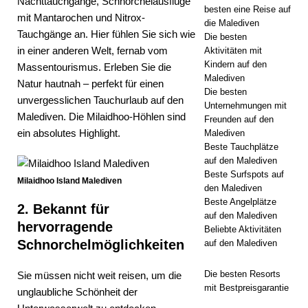
Nachttauchgänge, Schnorchelausflüge
RESORTS
besten eine Reise auf
mit Mantarochen und Nitrox-
die Malediven
[ 29. April
Tauchgänge an. Hier fühlen Sie sich wie
Die besten
in einer anderen Welt, fernab vom
Aktivitäten mit
2026 ]
Kindern auf den
Massentourismus. Erleben Sie die
Wie Sie
Malediven
Natur hautnah – perfekt für einen
Die besten
ein
unvergesslichen Tauchurlaub auf den
Unternehmungen mit
Malediven. Die Milaidhoo-Höhlen sind
Freunden auf den
Luxushote
ein absolutes Highlight.
Malediven
l auf den
Beste Tauchplätze
auf den Malediven
Malediven
Beste Surfspots auf
Milaidhoo Island Malediven
den Malediven
zum
Beste Angelplätze
2. Bekannt für
besten
auf den Malediven
hervorragende
Beliebte Aktivitäten
Preis
Schnorchelmöglichkeiten
auf den Malediven
buchen
Die besten Resorts
Sie müssen nicht weit reisen, um die
mit Bestpreisgarantie
unglaubliche Schönheit der
REISENA