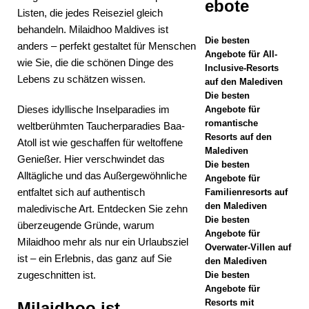
ebote
Listen, die jedes Reiseziel gleich
Resort
behandeln. Milaidhoo Maldives ist
präsentiert
Die besten
anders – perfekt gestaltet für Menschen
Angebote für All-
luxuriöses
wie Sie, die die schönen Dinge des
Inclusive-Resorts
Lebens zu schätzen wissen.
auf den Malediven
All-
Die besten
inclusive-
Dieses idyllische Inselparadies im
Angebote für
romantische
weltberühmten Taucherparadies Baa-
Angebot
Resorts auf den
Atoll ist wie geschaffen für weltoffene
Malediven
5-
Genießer. Hier verschwindet das
Die besten
Alltägliche und das Außergewöhnliche
STERNE-
Angebote für
entfaltet sich auf authentisch
Familienresorts auf
HOTELS
den Malediven
maledivische Art. Entdecken Sie zehn
Die besten
UND
überzeugende Gründe, warum
Angebote für
Milaidhoo mehr als nur ein Urlaubsziel
RESORTS
Overwater-Villen auf
ist – ein Erlebnis, das ganz auf Sie
den Malediven
[ 30. April
zugeschnitten ist.
Die besten
Angebote für
2026 ]
Resorts mit
Milaidhoo ist…