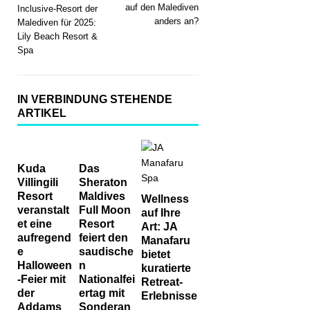
auf den Malediven
Inclusive-Resort der
anders an?
Malediven für 2025:
Lily Beach Resort &
Spa
IN VERBINDUNG STEHENDE
ARTIKEL
Kuda
Das
Villingili
Sheraton
Resort
Maldives
Wellness
veranstalt
Full Moon
auf Ihre
et eine
Resort
Art: JA
aufregend
feiert den
Manafaru
e
saudische
bietet
Halloween
n
kuratierte
-Feier mit
Nationalfei
Retreat-
der
ertag mit
Erlebnisse
Addams
Sonderan