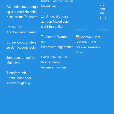
Kurze Geschichte der
27.
Malediven
Gesundheitsversorgu
April
ng und medizinische
202
10 Dinge, die man
Kliniken für Touristen
6
auf den Malediven
0
nicht tun sollte
Reise- und
Krankenversicherung
D
Tourismus-Waren-
i
und
Schnellboottransfers
e
Dienstleistungssteuer
zu den Resortinseln
b
e
s
Dinge, die Sie vor
Jahreszeiten auf den
t
Ihrer Abreise
Malediven
e
bedenken sollten
n
Transfers mit
O
s
Schnellboot oder
t
Wasserflugzeug
e
r
a
n
g
e
b
o