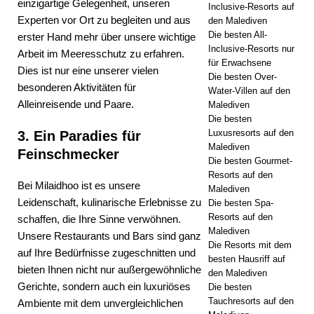
einzigartige Gelegenheit, unseren
Inclusive-Resorts auf
Experten vor Ort zu begleiten und aus
5-
den Malediven
Die besten All-
erster Hand mehr über unsere wichtige
STERNE-
Inclusive-Resorts nur
Arbeit im Meeresschutz zu erfahren.
für Erwachsene
HOTELS
Dies ist nur eine unserer vielen
Die besten Over-
besonderen Aktivitäten für
Water-Villen auf den
UND
Alleinreisende und Paare.
Malediven
RESORTS
Die besten
Luxusresorts auf den
3. Ein Paradies für
Malediven
Feinschmecker
Die besten Gourmet-
Resorts auf den
Bei Milaidhoo ist es unsere
Malediven
Leidenschaft, kulinarische Erlebnisse zu
Die besten Spa-
Resorts auf den
schaffen, die Ihre Sinne verwöhnen.
Malediven
Unsere Restaurants und Bars sind ganz
Die Resorts mit dem
auf Ihre Bedürfnisse zugeschnitten und
besten Hausriff auf
bieten Ihnen nicht nur außergewöhnliche
den Malediven
Gerichte, sondern auch ein luxuriöses
Die besten
Tauchresorts auf den
Ambiente mit dem unvergleichlichen