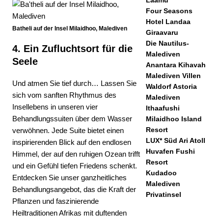
Four Seasons
Hotel Landaa
Batheli auf der Insel Milaidhoo, Malediven
Giraavaru
Die Nautilus-
4. Ein Zufluchtsort für die
Malediven
Seele
Anantara Kihavah
Malediven Villen
Und atmen Sie tief durch… Lassen Sie
Waldorf Astoria
sich vom sanften Rhythmus des
Malediven
Insellebens in unseren vier
Ithaafushi
Behandlungssuiten über dem Wasser
Milaidhoo Island
Resort
verwöhnen. Jede Suite bietet einen
LUX* Süd Ari Atoll
inspirierenden Blick auf den endlosen
Huvafen Fushi
Himmel, der auf den ruhigen Ozean trifft
Resort
und ein Gefühl tiefen Friedens schenkt.
Kudadoo
Entdecken Sie unser ganzheitliches
Malediven
Behandlungsangebot, das die Kraft der
Privatinsel
Pflanzen und faszinierende
Heiltraditionen Afrikas mit duftenden