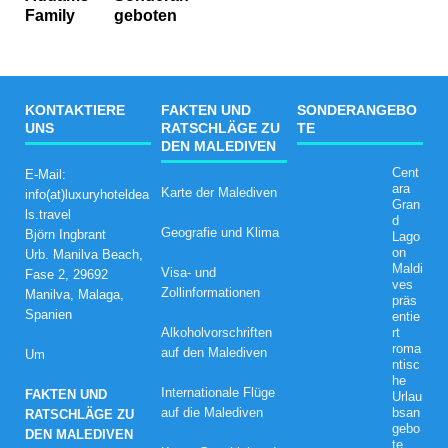
Family
geboten
KONTAKTIERE
FAKTEN UND
SONDERANGEBO
UNS
RATSCHLÄGE ZU
TE
DEN MALEDIVEN
Cent
E-Mail:
ara
Karte der Malediven
info(at)luxuryhoteldea
Gran
ls.travel
d
Geografie und Klima
Björn Ingbrant
Lago
on
Urb. Manilva Beach,
Maldi
Visa- und
Fase 2, 29692
ves
Zollinformationen
Manilva, Malaga,
präs
Spanien
entie
Alkoholvorschriften
rt
roma
auf den Malediven
Um
ntisc
he
Internationale Flüge
FAKTEN UND
Urlau
auf die Malediven
bsan
RATSCHLÄGE ZU
gebo
DEN MALEDIVEN
te