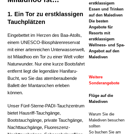
erstklassigem
Meyyafus
Essen und Trinken
1. Ein Tor zu erstklassigen
hi
auf den Malediven
Tauchplätzen
Die besten
Malediven
Angebote für
Resorts mit
eröffnet
Eingebettet im Herzen des Baa-Atolls,
erstklassigem
einem UNESCO-Biosphärenreservat
mit
Wellness- und Spa-
mit einer artenreichen Unterwasserwelt,
Angebot auf den
Premium-
ist Milaidhoo ein Tor zu einer Welt voller
Malediven
Naturwunder. Nur eine kurze Bootsfahrt
All-
entfernt liegt die legendäre Hanifaru-
inclusive-
Weitere
Bucht, wo Sie das atemberaubende
Sonderangebote
Ballett der Mantarochen erleben
Reisen
können.
5-
Flüge auf die
Malediven
Unser Fünf-Sterne-PADI-Tauchzentrum
STERNE-
bietet Hausriff-Tauchgänge,
Warum Sie die
HOTELS
Bootstauchgänge, private Tauchgänge,
Malediven besuchen
UND
sollten
Nachttauchgänge, Fluoreszenz-
So buchen Sie am