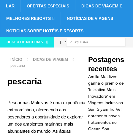
LAR
OFERTAS ESPECIAIS
DICAS DE VIAGEM
MELHORES RESORTS
NOTÍCIAS DE VIAGENS
NOTÍCIAS SOBRE HOTÉIS E RESORTS
TICKER DE NOTÍCIAS
[ 1 de abril
de 2026 ]
Postagens
INÍCIO
DICAS DE VIAGEM
Amilla
pescaria
recentes
Maldives
Amilla Maldives
pescaria
ganha o
ganha o prêmio de
'Iniciativa Mais
prêmio de
Inovadora' em
Pescar nas Maldivas é uma experiência
Viagens Inclusivas
'Iniciativa
Sun Siyam Iru Veli
extraordinária, oferecendo aos
Mais
apresenta novos
pescadores a oportunidade de explorar
tratamentos no
Inovadora'
um dos ambientes marinhos mais
Ocean Spa.
abundantes do mundo. As águas