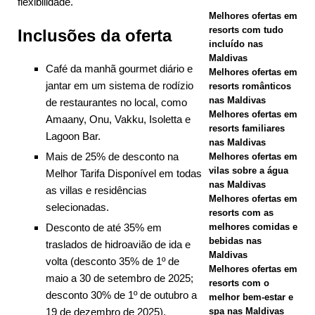
flexibilidade.
Melhores ofertas em
Maldives.
resorts com tudo
Inclusões da oferta
HOTÉIS E
incluído nas
Maldivas
Café da manhã gourmet diário e
RESORTS 5
Melhores ofertas em
jantar em um sistema de rodízio
resorts românticos
ESTRELAS
nas Maldivas
de restaurantes no local, como
Melhores ofertas em
[ 21 de
Amaany, Onu, Vakku, Isoletta e
resorts familiares
Lagoon Bar.
novembro de
nas Maldivas
Mais de 25% de desconto na
Melhores ofertas em
2025 ]
vilas sobre a água
Melhor Tarifa Disponível em todas
nas Maldivas
Oferta da
as villas e residências
Melhores ofertas em
selecionadas.
Black Friday
resorts com as
Desconto de até 35% em
melhores comidas e
em Dhawa
bebidas nas
traslados de hidroavião de ida e
Maldivas
Ihuru 2025
volta (desconto 35% de 1º de
Melhores ofertas em
maio a 30 de setembro de 2025;
resorts com o
desconto 30% de 1º de outubro a
melhor bem-estar e
OFERTAS
19 de dezembro de 2025).
spa nas Maldivas