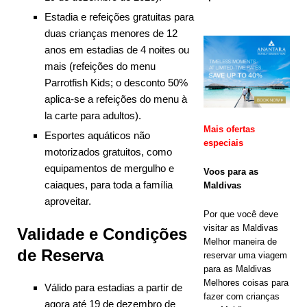
ESPECIAIS
Estadia e refeições gratuitas para
duas crianças menores de 12
[ 17 de
anos em estadias de 4 noites ou
novembro de
mais (refeições do menu
Parrotfish Kids; o desconto 50%
2025 ]
A
aplica-se a refeições do menu à
rede de
la carte para adultos).
Mais ofertas
hotéis e
Esportes aquáticos não
especiais
motorizados gratuitos, como
resorts
equipamentos de mergulho e
Voos para as
Cinnamon
caiaques, para toda a família
Maldivas
aproveitar.
Maldives
Por que você deve
lança a
visitar as Maldivas
Validade e Condições
Melhor maneira de
maior
de Reserva
reservar uma viagem
para as Maldivas
promoção da
Melhores coisas para
Válido para estadias a partir de
Black Friday
fazer com crianças
agora até 19 de dezembro de