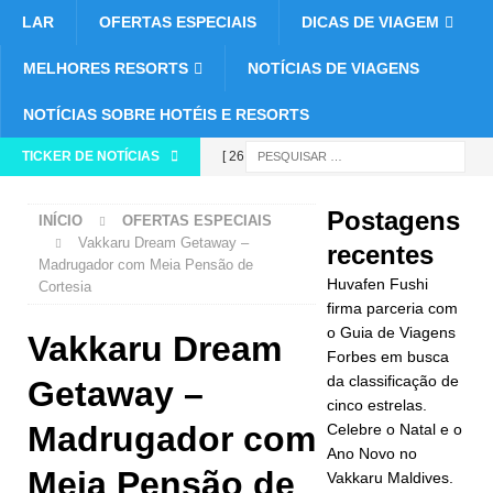
LAR
OFERTAS ESPECIAIS
DICAS DE VIAGEM
MELHORES RESORTS
NOTÍCIAS DE VIAGENS
NOTÍCIAS SOBRE HOTÉIS E RESORTS
TICKER DE NOTÍCIAS
[ 26 de
novembro de
Postagens
INÍCIO
OFERTAS ESPECIAIS
2025 ]
Vakkaru Dream Getaway –
recentes
Madrugador com Meia Pensão de
Huvafen
Huvafen Fushi
Cortesia
Fushi firma
firma parceria com
o Guia de Viagens
Vakkaru Dream
parceria com
Forbes em busca
da classificação de
o Guia de
Getaway –
cinco estrelas.
Viagens
Madrugador com
Celebre o Natal e o
Ano Novo no
Forbes em
Meia Pensão de
Vakkaru Maldives.