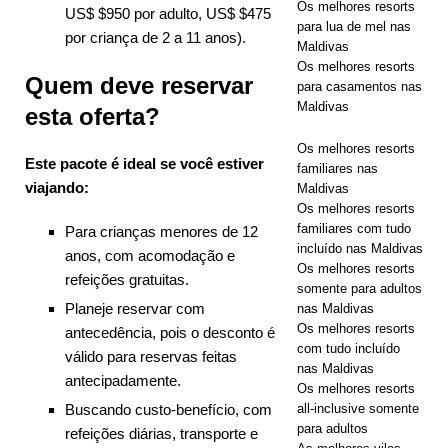
Os melhores resorts
Maldives
US$ $950 por adulto, US$ $475
para lua de mel nas
por criança de 2 a 11 anos).
com
Maldivas
Os melhores resorts
desconto no
Quem deve reservar
para casamentos nas
Maldivas
esta oferta?
código 55%.
Os melhores resorts
Este pacote é ideal se você estiver
familiares nas
OFERTAS
viajando:
Maldivas
Os melhores resorts
ESPECIAIS
familiares com tudo
Para crianças menores de 12
incluído nas Maldivas
anos, com acomodação e
Os melhores resorts
refeições gratuitas.
somente para adultos
Planeje reservar com
nas Maldivas
Os melhores resorts
antecedência, pois o desconto é
com tudo incluído
válido para reservas feitas
nas Maldivas
antecipadamente.
Os melhores resorts
Buscando custo-benefício, com
all-inclusive somente
para adultos
refeições diárias, transporte e