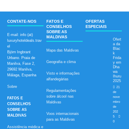
CONTATE-NOS
FATOS E
OFERTAS
CONSELHOS
ESPECIAIS
SOBRE AS
E-mail: info (at)
MALDIVAS
Ofert
luxuryhoteldeals.trav
a da
el
Blac
Mapa das Maldivas
Björn Ingbrant
k
Urbano. Praia de
Frida
Geografia e clima
y em
Manilva, Fase 2,
Dha
29692 Manilva,
wa
Visto e informações
Málaga, Espanha
Ihuru
alfandegárias
2025
Sobre
21
Regulamentações
de
sobre álcool nas
nove
FATOS E
Maldivas
mbro
CONSELHOS
de
SOBRE AS
202
Voos internacionais
MALDIVAS
5
para as Maldivas
0
Assistência médica e