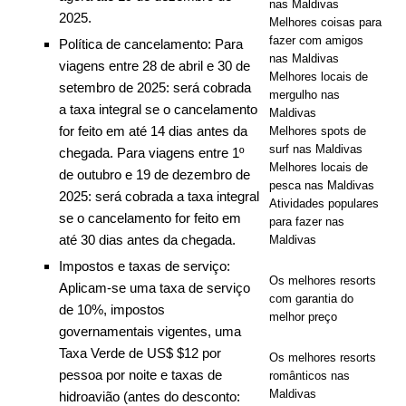
nas Maldivas
com
2025.
Melhores coisas para
fazer com amigos
Política de cancelamento: Para
descontos
nas Maldivas
viagens entre 28 de abril e 30 de
de até 80% e
Melhores locais de
setembro de 2025: será cobrada
mergulho nas
traslados
a taxa integral se o cancelamento
Maldivas
for feito em até 14 dias antes da
Melhores spots de
gratuitos.
surf nas Maldivas
chegada. Para viagens entre 1º
Melhores locais de
OFERTAS
de outubro e 19 de dezembro de
pesca nas Maldivas
2025: será cobrada a taxa integral
ESPECIAIS
Atividades populares
se o cancelamento for feito em
para fazer nas
[ 13 de
até 30 dias antes da chegada.
Maldivas
novembro de
Impostos e taxas de serviço:
Os melhores resorts
Aplicam-se uma taxa de serviço
2025 ]
Lua
com garantia do
de 10%, impostos
melhor preço
de mel
governamentais vigentes, uma
Taxa Verde de US$ $12 por
inesquecível
Os melhores resorts
pessoa por noite e taxas de
românticos nas
em Nova
Maldivas
hidroavião (antes do desconto: