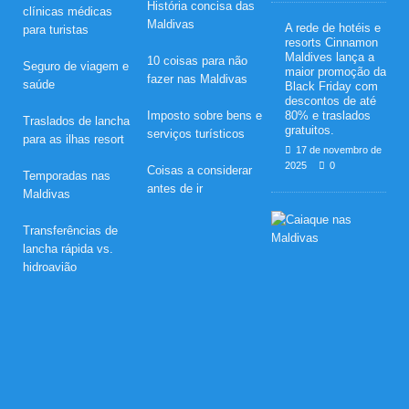
História concisa das
clínicas médicas
Maldivas
A rede de hotéis e
para turistas
resorts Cinnamon
Maldives lança a
10 coisas para não
Seguro de viagem e
maior promoção da
fazer nas Maldivas
saúde
Black Friday com
descontos de até
Imposto sobre bens e
80% e traslados
Traslados de lancha
gratuitos.
serviços turísticos
para as ilhas resort
17 de novembro de
2025
0
Coisas a considerar
Temporadas nas
antes de ir
Maldivas
L
Transferências de
u
a
lancha rápida vs.
d
hidroavião
e
m
e
l
i
n
e
s
q
u