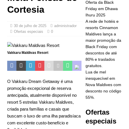
busca da
Oferta da Black
Cortesia
Friday em Dhawa
classificação
Ihuru 2025
de cinco
A rede de hotéis e
30 de julho de 2025
administrador
resorts Cinnamon
estrelas.
Ofertas especiais
0
Maldives lança a
HOTÉIS E
maior promoção da
Black Friday com
RESORTS 5
Vakkaru Maldivas Resort
descontos de até
ESTRELAS
80% e traslados
gratuitos.
[ 24 de
Lua de mel
inesquecível em
novembro de
O Vakkaru Dream Getaway é uma
Nova Maldives com
promoção excepcional de reserva
2025 ]
desconto no código
antecipada, atualmente disponível no
55%.
Celebre o
resort 5 estrelas Vakkaru Maldives,
Natal e o
criada para famílias e casais que
Ofertas
buscam o luxo de uma ilha paradisíaca
Ano Novo no
especiais
com excelente custo-benefício e
Vakkaru