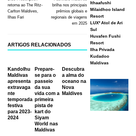
Ithaafushi
retorna ao The Ritz-
brilha nos principais
Milaidhoo Island
Carlton Maldives,
prêmios globais e
Resort
Ilhas Fari
regionais de viagens
LUX* Atol de Ari
em 2025
Sul
Huvafen Fushi
Resort
ARTIGOS RELACIONADOS
Ilha Privada
Kudadoo
Maldivas
Kandolhu
Prepare-
Descubra
Maldivas
se para o
a alma do
apresenta
passeio
oceano na
extravaga
da sua
Nova
nte
vida com a
Maldives
temporada
primeira
festiva
pista de
para 2023-
kart do
2024
Siyam
World nas
Maldivas