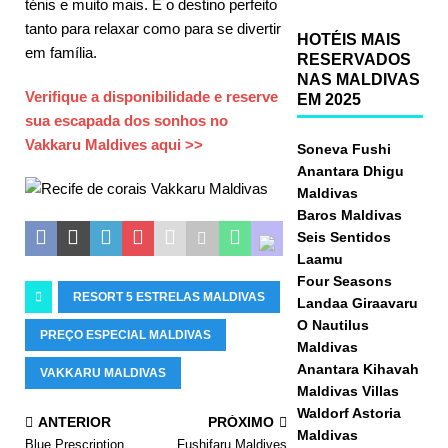
ténis e muito mais. É o destino perfeito
tanto para relaxar como para se divertir
HOTÉIS MAIS
em família.
RESERVADOS
NAS MALDIVAS
Verifique a disponibilidade e reserve
EM 2025
sua escapada dos sonhos no
Vakkaru Maldives aqui >>
Soneva Fushi
Anantara Dhigu
Maldivas
Baros Maldivas
Seis Sentidos
Laamu
Four Seasons
RESORT 5 ESTRELAS MALDIVAS
Landaa Giraavaru
O Nautilus
PREÇO ESPECIAL MALDIVAS
Maldivas
Anantara Kihavah
VAKKARU MALDIVAS
Maldivas Villas
Waldorf Astoria
ANTERIOR
PRÓXIMO
Maldivas
Blue Prescription
Fushifaru Maldives