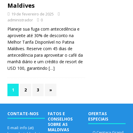
Maldives
19 de fevereiro de 2025
administrador
0
Planeje sua fuga com antecedência e
aproveite até 30% de desconto na
Melhor Tarifa Disponível no Patina
Maldives. Reserve com 45 dias de
antecedência para aproveitar o café da
manhã diário e um crédito de resort de
USD 100, garantindo
[…]
1
2
3
»
CONTATE-NOS
FATOS E
OFERTAS
CONSELHOS
ESPECIAIS
SOBRE AS
E-mail: info (at)
MALDIVAS
O Centara Grand