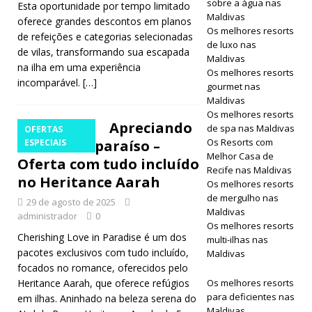
sobre a água nas
Esta oportunidade por tempo limitado
Maldivas
oferece grandes descontos em planos
Os melhores resorts
de refeições e categorias selecionadas
de luxo nas
de vilas, transformando sua escapada
Maldivas
na ilha em uma experiência
Os melhores resorts
incomparável.
[…]
gourmet nas
Maldivas
Os melhores resorts
Apreciando
de spa nas Maldivas
OFERTAS
Os Resorts com
o amor no paraíso –
ESPECIAIS
Melhor Casa de
Oferta com tudo incluído
Recife nas Maldivas
no Heritance Aarah
Os melhores resorts
de mergulho nas
29 de agosto de 2025
Maldivas
administrador
0
Os melhores resorts
Cherishing Love in Paradise é um dos
multi-ilhas nas
pacotes exclusivos com tudo incluído,
Maldivas
focados no romance, oferecidos pelo
Heritance Aarah, que oferece refúgios
Os melhores resorts
para deficientes nas
em ilhas. Aninhado na beleza serena do
Maldivas