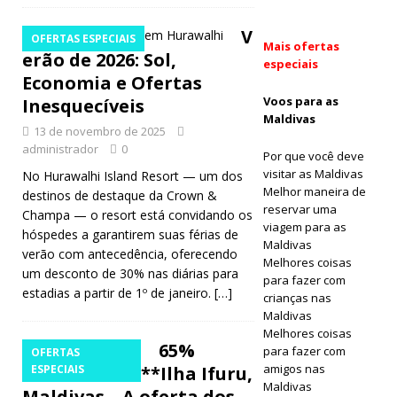
[ 29 de abril
V
OFERTAS ESPECIAIS
Mais ofertas
de 2026 ]
erão de 2026: Sol,
especiais
Economia e Ofertas
Como
Voos para as
Inesquecíveis
reservar um
Maldivas
13 de novembro de 2025
hotel de
administrador
0
Por que você deve
visitar as Maldivas
No Hurawalhi Island Resort — um dos
luxo nas
Melhor maneira de
destinos de destaque da Crown &
Maldivas ao
reservar uma
Champa — o resort está convidando os
viagem para as
hóspedes a garantirem suas férias de
melhor
Maldivas
verão com antecedência, oferecendo
Melhores coisas
preço
um desconto de 30% nas diárias para
para fazer com
estadias a partir de 1º de janeiro.
[…]
NOTÍCIAS DE
crianças nas
Maldivas
VIAGENS
Melhores coisas
65%
para fazer com
OFERTAS
[ 27 de abril
amigos nas
Desconto na **Ilha Ifuru,
ESPECIAIS
de 2026 ]
O
Maldivas
Maldivas – A oferta dos