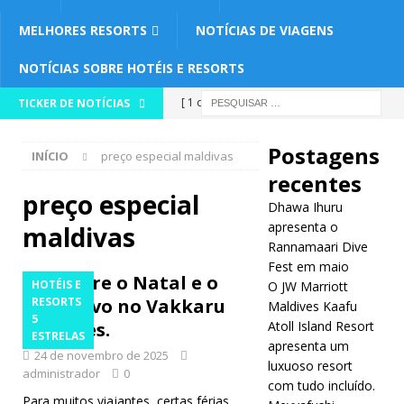
MELHORES RESORTS
NOTÍCIAS DE VIAGENS
NOTÍCIAS SOBRE HOTÉIS E RESORTS
[ 1 de maio
TICKER DE NOTÍCIAS
de 2026 ]
Postagens
INÍCIO
preço especial maldivas
Dhawa Ihuru
recentes
apresenta o
preço especial
Dhawa Ihuru
Rannamaari
apresenta o
maldivas
Rannamaari Dive
Dive Fest em
Fest em maio
Celebre o Natal e o
HOTÉIS E
O JW Marriott
maio
Ano Novo no Vakkaru
RESORTS
Maldives Kaafu
HOTÉIS E
5
Maldives.
Atoll Island Resort
ESTRELAS
apresenta um
RESORTS 5
24 de novembro de 2025
luxuoso resort
administrador
0
ESTRELAS
com tudo incluído.
Para muitos viajantes, certas férias