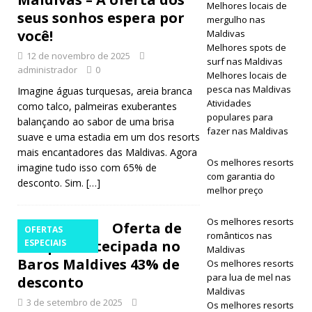
Melhores locais de
seus sonhos espera por
Centara
mergulho nas
você!
Maldivas
Grand
Melhores spots de
12 de novembro de 2025
surf nas Maldivas
Lagoon
administrador
0
Melhores locais de
Maldives
pesca nas Maldivas
Imagine águas turquesas, areia branca
Atividades
como talco, palmeiras exuberantes
revela
populares para
balançando ao sabor de uma brisa
fazer nas Maldivas
ofertas de
suave e uma estadia em um dos resorts
mais encantadores das Maldivas. Agora
escapadela
Os melhores resorts
imagine tudo isso com 65% de
com garantia do
romântica.
desconto. Sim.
[…]
melhor preço
HOTÉIS E
Os melhores resorts
Oferta de
RESORTS 5
OFERTAS
românticos nas
compra antecipada no
ESPECIAIS
Maldivas
ESTRELAS
Baros Maldives 43% de
Os melhores resorts
para lua de mel nas
desconto
Maldivas
3 de setembro de 2025
Os melhores resorts