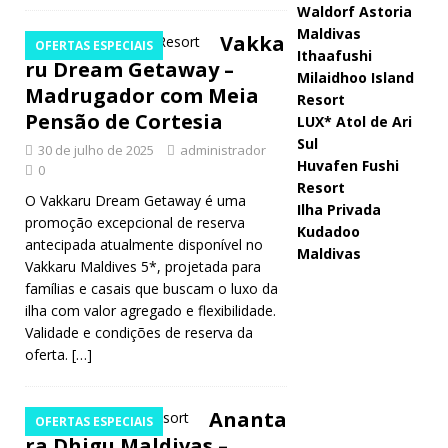
Waldorf Astoria
Maldivas
Vakka
OFERTAS ESPECIAIS
Ithaafushi
ru Dream Getaway –
Milaidhoo Island
Madrugador com Meia
Resort
Pensão de Cortesia
LUX* Atol de Ari
Sul
30 de julho de 2025
administrador
Huvafen Fushi
0
Resort
O Vakkaru Dream Getaway é uma
Ilha Privada
promoção excepcional de reserva
Kudadoo
antecipada atualmente disponível no
Maldivas
Vakkaru Maldives 5*, projetada para
famílias e casais que buscam o luxo da
ilha com valor agregado e flexibilidade.
Validade e condições de reserva da
oferta.
[…]
Ananta
OFERTAS ESPECIAIS
ra Dhigu Maldivas –