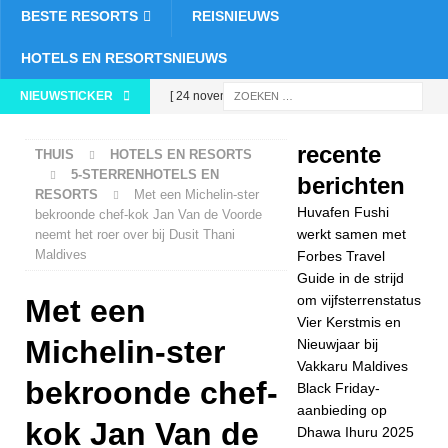
BESTE RESORTS
REISNIEUWS
HOTELS EN RESORTSNIEUWS
NIEUWSTICKER
[ 24 november
2025 ]
Vier
recente
THUIS
HOTELS EN RESORTS
Kerstmis en
5-STERRENHOTELS EN
berichten
RESORTS
Met een Michelin-ster
Nieuwjaar bij
Huvafen Fushi
bekroonde chef-kok Jan Van de Voorde
Vakkaru Maldives
werkt samen met
neemt het roer over bij Dusit Thani
Maldives
Forbes Travel
5-
Guide in de strijd
om vijfsterrenstatus
Met een
STERRENHOTEL
Vier Kerstmis en
S EN RESORTS
Michelin-ster
Nieuwjaar bij
Vakkaru Maldives
[ 21 november
bekroonde chef-
Black Friday-
2025 ]
Black
aanbieding op
kok Jan Van de
Dhawa Ihuru 2025
Friday-aanbieding