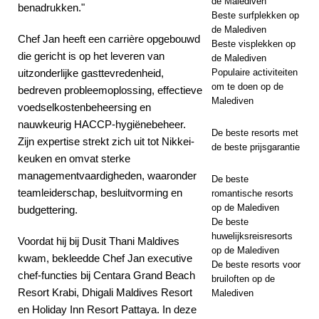
de Malediven
benadrukken."
Beste surfplekken op
de Malediven
Chef Jan heeft een carrière opgebouwd
Beste visplekken op
die gericht is op het leveren van
de Malediven
uitzonderlijke gasttevredenheid,
Populaire activiteiten
om te doen op de
bedreven probleemoplossing, effectieve
Malediven
voedselkostenbeheersing en
nauwkeurig HACCP-hygiënebeheer.
De beste resorts met
Zijn expertise strekt zich uit tot Nikkei-
de beste prijsgarantie
keuken en omvat sterke
managementvaardigheden, waaronder
De beste
teamleiderschap, besluitvorming en
romantische resorts
op de Malediven
budgettering.
De beste
huwelijksreisresorts
Voordat hij bij Dusit Thani Maldives
op de Malediven
kwam, bekleedde Chef Jan executive
De beste resorts voor
chef-functies bij Centara Grand Beach
bruiloften op de
Resort Krabi, Dhigali Maldives Resort
Malediven
en Holiday Inn Resort Pattaya. In deze