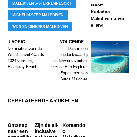
MALEDIVEN 5-STERRENRESORT
resort
Kudadoo
MICHELIN-STER MALEDIVEN
Malediven privé-
eiland
WIJN EN DINEREN MALEDIVEN
VORIG
VOLGENDE
Nominaties voor de
Duik in een
World Travel Awards
gedenkwaardig
2024 voor Lily,
onderwateravontuur
Hideaway Beach
met de Eco Explorer
Experience van
Baros Maldives
GERELATEERDE ARTIKELEN
Ontsnap
Zijn de all-
Komando
naar een
inclusive
o