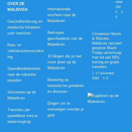
mber
OVER DE
202
Internationale
MALDIVEN
5
vluchten naar de
0
Malediven
Gezondheidszorg en
medische klinieken
Beknopte
voor toeristen
Cinnamon Hotels
geschiedenis van de
& Resorts
Maldives lanceert
Malediven
Reis- en
grootste Black
ziektekostenverzeker
Friday-uitverkoop
10 dingen die je niet
ing
met tot wel 80%
moet doen op de
korting en gratis
transfers
Malediven
Speedboottransfers
17 november
naar de vakantie-
2025
0
Belasting op
eilanden
toeristische goederen
en diensten
Seizoenen op de
H
Malediven
u
Dingen om te
w
overwegen voordat je
e
Transfers per
l
gaat
speedboot versus
i
watervliegtuig
j
k