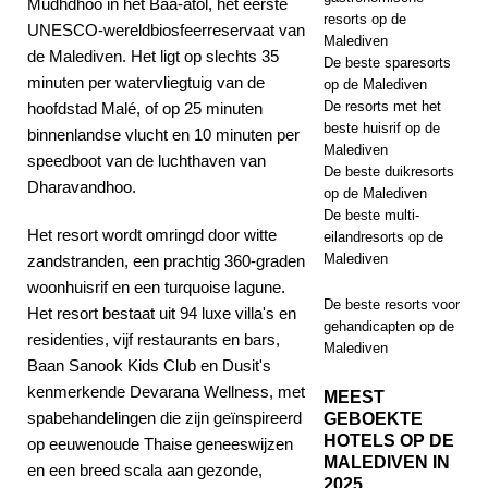
Mudhdhoo in het Baa-atol, het eerste
resorts op de
UNESCO-wereldbiosfeerreservaat van
Malediven
de Malediven. Het ligt op slechts 35
De beste sparesorts
minuten per watervliegtuig van de
op de Malediven
De resorts met het
hoofdstad Malé, of op 25 minuten
beste huisrif op de
binnenlandse vlucht en 10 minuten per
Malediven
speedboot van de luchthaven van
De beste duikresorts
Dharavandhoo.
op de Malediven
De beste multi-
Het resort wordt omringd door witte
eilandresorts op de
Malediven
zandstranden, een prachtig 360-graden
woonhuisrif en een turquoise lagune.
De beste resorts voor
Het resort bestaat uit 94 luxe villa's en
gehandicapten op de
residenties, vijf restaurants en bars,
Malediven
Baan Sanook Kids Club en Dusit's
kenmerkende Devarana Wellness, met
MEEST
spabehandelingen die zijn geïnspireerd
GEBOEKTE
HOTELS OP DE
op eeuwenoude Thaise geneeswijzen
MALEDIVEN IN
en een breed scala aan gezonde,
2025