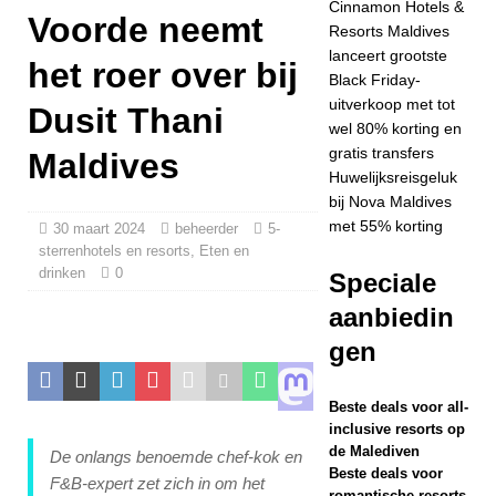
Cinnamon Hotels &
Voorde neemt
op Dhawa Ihuru
Resorts Maldives
lanceert grootste
2025
het roer over bij
Black Friday-
SPECIALE
uitverkoop met tot
Dusit Thani
wel 80% korting en
AANBIEDINGEN
gratis transfers
Maldives
[ 17 november
Huwelijksreisgeluk
bij Nova Maldives
2025 ]
Cinnamon
met 55% korting
30 maart 2024
beheerder
5-
sterrenhotels en resorts
Hotels & Resorts
,
Eten en
drinken
0
Speciale
Maldives lanceert
aanbiedin
grootste Black
gen
Friday-uitverkoop
met tot wel 80%
Beste deals voor all-
inclusive resorts op
korting en gratis
de Malediven
De onlangs benoemde chef-kok en
Beste deals voor
transfers
F&B-expert zet zich in om het
romantische resorts