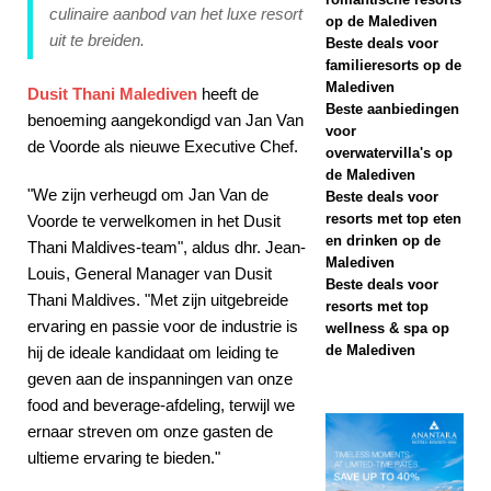
culinaire aanbod van het luxe resort
SPECIALE
op de Malediven
uit te breiden.
Beste deals voor
AANBIEDINGEN
familieresorts op de
Malediven
Dusit Thani Malediven
heeft de
[ 13 november
Beste aanbiedingen
benoeming aangekondigd van Jan Van
2025 ]
voor
de Voorde als nieuwe Executive Chef.
overwatervilla's op
Huwelijksreisgeluk
de Malediven
"We zijn verheugd om Jan Van de
Beste deals voor
bij Nova Maldives
resorts met top eten
Voorde te verwelkomen in het Dusit
en drinken op de
met 55% korting
Thani Maldives-team", aldus dhr. Jean-
Malediven
Louis, General Manager van Dusit
SPECIALE
Beste deals voor
Thani Maldives. "Met zijn uitgebreide
resorts met top
AANBIEDINGEN
ervaring en passie voor de industrie is
wellness & spa op
de Malediven
hij de ideale kandidaat om leiding te
[ 26 november
geven aan de inspanningen van onze
2025 ]
Huvafen
food and beverage-afdeling, terwijl we
Fushi werkt samen
ernaar streven om onze gasten de
ultieme ervaring te bieden."
met Forbes Travel