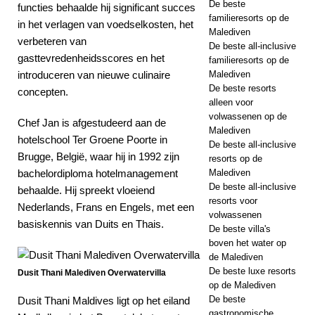
De beste
functies behaalde hij significant succes
familieresorts op de
in het verlagen van voedselkosten, het
Malediven
verbeteren van
De beste all-inclusive
gasttevredenheidsscores en het
familieresorts op de
introduceren van nieuwe culinaire
Malediven
De beste resorts
concepten.
alleen voor
volwassenen op de
Chef Jan is afgestudeerd aan de
Malediven
hotelschool Ter Groene Poorte in
De beste all-inclusive
Brugge, België, waar hij in 1992 zijn
resorts op de
bachelordiploma hotelmanagement
Malediven
De beste all-inclusive
behaalde. Hij spreekt vloeiend
resorts voor
Nederlands, Frans en Engels, met een
volwassenen
basiskennis van Duits en Thais.
De beste villa's
boven het water op
de Malediven
De beste luxe resorts
Dusit Thani Malediven Overwatervilla
op de Malediven
De beste
Dusit Thani Maldives ligt op het eiland
gastronomische