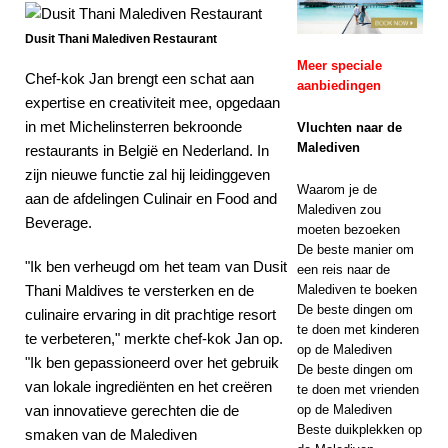
Guide in de strijd
Dusit Thani Malediven Restaurant
om
Meer speciale
Chef-kok Jan brengt een schat aan
vijfsterrenstatus
aanbiedingen
expertise en creativiteit mee, opgedaan
5-
in met Michelinsterren bekroonde
Vluchten naar de
STERRENHOTEL
Malediven
restaurants in België en Nederland. In
zijn nieuwe functie zal hij leidinggeven
S EN RESORTS
Waarom je de
aan de afdelingen Culinair en Food and
Malediven zou
Beverage.
moeten bezoeken
De beste manier om
"Ik ben verheugd om het team van Dusit
een reis naar de
Thani Maldives te versterken en de
Malediven te boeken
De beste dingen om
culinaire ervaring in dit prachtige resort
te doen met kinderen
te verbeteren," merkte chef-kok Jan op.
op de Malediven
"Ik ben gepassioneerd over het gebruik
De beste dingen om
van lokale ingrediënten en het creëren
te doen met vrienden
van innovatieve gerechten die de
op de Malediven
Beste duikplekken op
smaken van de Malediven