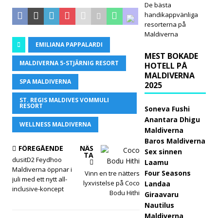
De bästa
april
handikappvänliga
resorterna på
2026
Maldiverna
EMILIANA PAPPALARDI
]
MEST BOKADE
Hur
MALDIVERNA 5-STJÄRNIG RESORT
HOTELL PÅ
MALDIVERNA
man
SPA MALDIVERNA
2025
boka
ST. REGIS MALDIVES VOMMULI
RESORT
Soneva Fushi
r ett
Anantara Dhigu
WELLNESS MALDIVERNA
lyxho
Maldiverna
Baros Maldiverna
tell
FÖREGÅENDE
NÄS
Sex sinnen
TA
dusitD2 Feydhoo
på
Laamu
Maldiverna öppnar i
Four Seasons
Vinn en tre nätters
Mald
juli med ett nytt all-
lyxvistelse på Coco
Landaa
inclusive-koncept
Bodu Hithi
ivern
Giraavaru
Nautilus
a till
Maldiverna