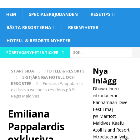
HEM
SPECIALERBJUDANDEN
RESETIPS
BÄSTA RESORTERNA
RESENYHETER
HOTELL & RESORTS NYHETER
[ 1
FÖRETAGSNYHETER TICKER
maj
Nya
STARTSIDA
HOTELL & RESORTS
2026
5-STJÄRNIGA HOTELL OCH
Inlägg
RESORTER
Emiliana Pappalardis
]
Dhawa Ihuru
exklusiva wellness-residens på St.
Dha
introducerar
Regis Maldives
Rannamaari Dive
wa
Fest i maj
Emiliana
JW Marriott
Ihuru
Pappalardis
Maldives Kaafu
intro
Atoll Island Resort
exklusiva
introducerar lyxigt
duce