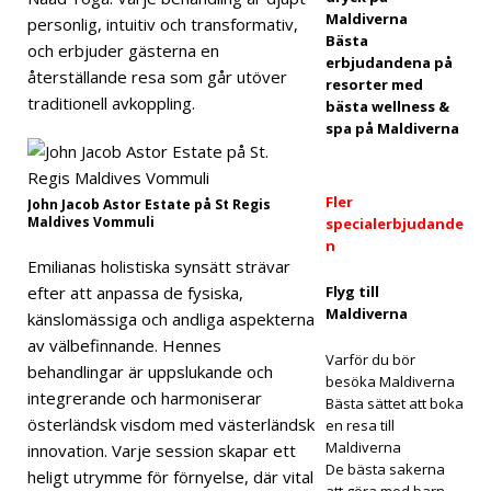
u
Maldiverna
personlig, intuitiv och transformativ,
Bästa
och erbjuder gästerna en
Atoll
erbjudandena på
återställande resa som går utöver
resorter med
Islan
traditionell avkoppling.
bästa wellness &
d
spa på Maldiverna
Reso
rt
Fler
John Jacob Astor Estate på St Regis
Maldives Vommuli
specialerbjudande
intro
n
Emilianas holistiska synsätt strävar
duce
efter att anpassa de fysiska,
Flyg till
rar
Maldiverna
känslomässiga och andliga aspekterna
av välbefinnande. Hennes
lyxigt
Varför du bör
behandlingar är uppslukande och
besöka Maldiverna
all
integrerande och harmoniserar
Bästa sättet att boka
österländsk visdom med västerländsk
inclu
en resa till
Maldiverna
innovation. Varje session skapar ett
sive
De bästa sakerna
heligt utrymme för förnyelse, där vital
att göra med barn