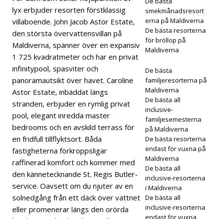
]
De bästa
lyx erbjuder resorten förstklassig
smekmånadsresort
Meyy
erna på Maldiverna
villaboende. John Jacob Astor Estate,
De bästa resorterna
den största övervattensvillan på
afus
för bröllop på
Maldiverna, spänner över en expansiv
Maldiverna
hi
1 725 kvadratmeter och har en privat
Mald
infinitypool, spasviter och
De bästa
panoramautsikt över havet. Caroline
familjeresorterna på
ivern
Maldiverna
Astor Estate, inbäddat längs
De bästa all
a
stranden, erbjuder en rymlig privat
inclusive-
pool, elegant inredda master
öpp
familjesemesterna
bedrooms och en avskild terrass för
på Maldiverna
nar
en fridfull tillflyktsort. Båda
De bästa resorterna
endast för vuxna på
fastigheterna förkroppsligar
med
Maldiverna
raffinerad komfort och kommer med
pre
De bästa all
den kännetecknande St. Regis Butler-
inclusive-resorterna
miu
service. Oavsett om du njuter av en
i Maldiverna
solnedgång från ett däck över vattnet
De bästa all
m all
inclusive-resorterna
eller promenerar längs den orörda
inclu
endast för vuxna