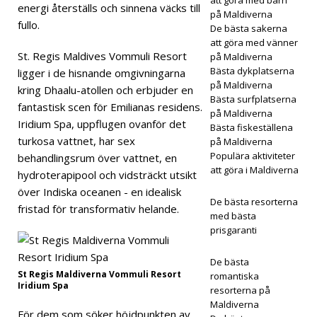
energi återställs och sinnena väcks till
på Maldiverna
fullo.
De bästa sakerna
5-
att göra med vänner
STJÄ
St. Regis Maldives Vommuli Resort
på Maldiverna
Bästa dykplatserna
ligger i de hisnande omgivningarna
RNIG
på Maldiverna
kring Dhaalu-atollen och erbjuder en
Bästa surfplatserna
A
fantastisk scen för Emilianas residens.
på Maldiverna
Iridium Spa, uppflugen ovanför det
HOT
Bästa fiskeställena
turkosa vattnet, har sex
på Maldiverna
ELL
Populära aktiviteter
behandlingsrum över vattnet, en
att göra i Maldiverna
hydroterapipool och vidsträckt utsikt
OCH
över Indiska oceanen - en idealisk
RESO
De bästa resorterna
fristad för transformativ helande.
med bästa
RTER
prisgaranti
[30
De bästa
april
St Regis Maldiverna Vommuli Resort
romantiska
Iridium Spa
resorterna på
2026
Maldiverna
För dem som söker höjdpunkten av