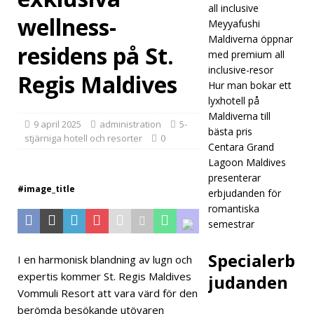
all inclusive
wellness-
rar
Meyyafushi
Maldiverna öppnar
Rann
residens på St.
med premium all
ama
inclusive-resor
Regis Maldives
Hur man bokar ett
ari
lyxhotell på
Dive
Maldiverna till
9 april 2025
administration
5-
bästa pris
Fest i
stjärniga hotell och resorter
0
Centara Grand
maj
Lagoon Maldives
presenterar
#image_title
erbjudanden för
romantiska
5-
semestrar
STJÄ
Specialerb
RNIG
I en harmonisk blandning av lugn och
expertis kommer St. Regis Maldives
judanden
A
Vommuli Resort att vara värd för den
HOT
berömda besökande utövaren