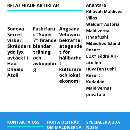
RELATERADE ARTIKLAR
Anantara
bäst
Kihavah Maldives
a
Villas
Waldorf Astoria
pris
Soneva
Fushifaru
Angsana
Maldiverna
Secret
s "Super
Velavaru
Ithaafushi
viskar:
7"-firande
bekräftar
Milaidhoo Island
RESE
Skräddars
blandar
åtagande
Resort
ydd lyx
träning
t för
NYH
LUX* Södra Ari-
avtäckt i
och
hållbarhe
atollen
Haa
avkopplin
t,
ETER
Dhaalu
g
kulturarv
Huvafen Fushi
[ 27
Atoll
och lokal
Resort
ekonomi
Kudadoo
april
Maldivernas
2026
privata ö
]
Cent
KONTAKTA OSS
FAKTA OCH RÅD
SPECIALERBJUDA
ara
OM MALDIVERNA
NDEN