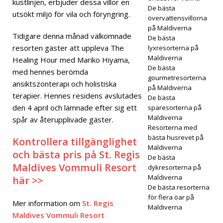
kustlinjen, erbjuder dessa villor en
De bästa
utsökt miljö för vila och föryngring.
sive-
övervattensvillorna
på Maldiverna
reso
Tidigare denna månad välkomnade
De bästa
resorten gäster att uppleva The
lyxresorterna på
r
Maldiverna
Healing Hour med Mariko Hiyama,
5-
De bästa
med hennes berömda
gourmetresorterna
STJÄ
ansiktszonterapi och holistiska
på Maldiverna
terapier. Hennes residens avslutades
De bästa
RNIG
den 4 april och lämnade efter sig ett
sparesorterna på
A
Maldiverna
spår av återupplivade gäster.
Resorterna med
HOT
bästa husrevet på
Kontrollera tillgänglighet
Maldiverna
ELL
och bästa pris på St. Regis
De bästa
Maldives Vommuli Resort
OCH
dykresorterna på
Maldiverna
här >>
RESO
De bästa resorterna
för flera öar på
RTER
Mer information om
St. Regis
Maldiverna
Maldives Vommuli Resort
[ 29