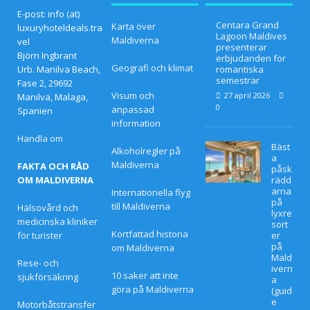
Gran
E-post: info (at)
Centara Grand
Karta över
luxuryhoteldeals.tra
d
Lagoon Maldives
Maldiverna
vel
presenterar
Björn Ingbrant
Lago
erbjudanden för
Geografi och klimat
Urb. Manilva Beach,
romantiska
on
semestrar
Fase 2, 29692
Visum och
27 april 2026
Manilva, Malaga,
Mald
0
anpassad
Spanien
information
ives
Handla om
Bäst
pres
Alkoholregler på
a
Maldiverna
FAKTA OCH RÅD
påsk
enter
OM MALDIVERNA
rädd
arna
Internationella flyg
ar
på
till Maldiverna
Hälsovård och
lyxre
erbju
medicinska kliniker
sort
Kortfattad historia
för turister
er
dand
på
om Maldiverna
Mald
Rese- och
en
ivern
10 saker att inte
sjukförsäkring
a
göra på Maldiverna
för
(guid
e
Motorbåtstransfer