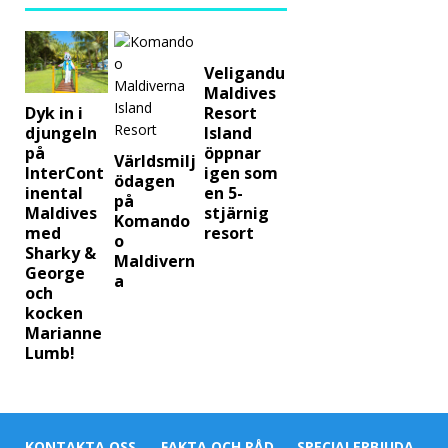
]
Smek
Veligandu
mån
Maldives
adsly
Resort
Dyk in i
Island
djungeln
cka
öppnar
på
Världsmilj
igen som
InterCont
på
ödagen
en 5-
inental
på
Nova
stjärnig
Maldives
Komando
resort
med
o
Mald
Sharky &
Maldivern
George
ives
a
och
kocken
med
Marianne
55%
Lumb!
raba
tt
KONTAKTA OSS
FAKTA OCH RÅD
SPECIALERBJUDA
SPECI