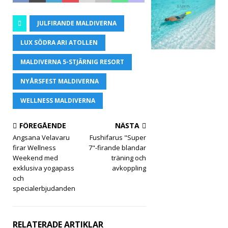
trans
JULFIRANDE MALDIVERNA
fer.
LUX SÖDRA ARI ATOLLEN
SPECI
MALDIVERNA 5-STJÄRNIG RESORT
ALER
NYÅRSFEST MALDIVERNA
BJUD
WELLNESS MALDIVERNA
AND
FÖREGÅENDE
NÄSTA
EN
Angsana Velavaru
Fushifarus "Super
[13
firar Wellness
7"-firande blandar
Weekend med
träning och
nove
exklusiva yogapass
avkoppling
och
mbe
specialerbjudanden
r
2025
RELATERADE ARTIKLAR