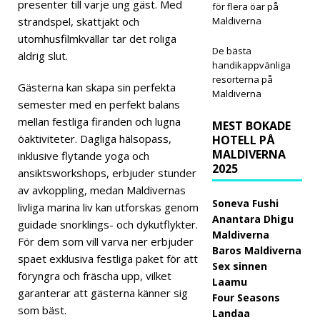
presenter till varje ung gäst. Med
för flera öar på
Cinn
strandspel, skattjakt och
Maldiverna
utomhusfilmkvällar tar det roliga
amo
De bästa
aldrig slut.
handikappvänliga
n
resorterna på
Gästerna kan skapa sin perfekta
Hote
Maldiverna
semester med en perfekt balans
ls &
mellan festliga firanden och lugna
MEST BOKADE
öaktiviteter. Dagliga hälsopass,
Reso
HOTELL PÅ
MALDIVERNA
inklusive flytande yoga och
rts
2025
ansiktsworkshops, erbjuder stunder
Mald
av avkoppling, medan Maldivernas
Soneva Fushi
livliga marina liv kan utforskas genom
ives
Anantara Dhigu
guidade snorklings- och dykutflykter.
Maldiverna
lanse
För dem som vill varva ner erbjuder
Baros Maldiverna
spaet exklusiva festliga paket för att
rar
Sex sinnen
föryngra och fräscha upp, vilket
Laamu
störs
garanterar att gästerna känner sig
Four Seasons
ta
som bäst.
Landaa