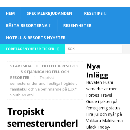
HEM
SPECIALERBJUDANDEN
RESETIPS
BÄSTA RESORTERNA
RESENYHETER
HOTELL & RESORTS NYHETER
[ 26
FÖRETAGSNYHETER TICKER
nove
Nya
STARTSIDA
HOTELL & RESORTS
mbe
5-STJÄRNIGA HOTELL OCH
Inlägg
RESORTER
Tropiskt
r
Huvafen Fushi
semesterunderland: festliga högtider,
2025
samarbetar med
familjekul och välbefinnande på LUX*
South Ari Atoll
Forbes Travel
]
Guide i jakten på
Tropiskt
femstjärnig status
Huva
Fira jul och nyår på
fen
semesterunderl
Vakkaru Maldiverna
Black Friday-
Fushi