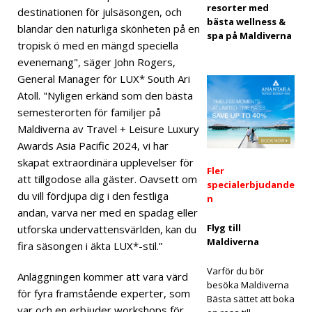
resorter med
[ 24
destinationen för julsäsongen, och
bästa wellness &
blandar den naturliga skönheten på en
nove
spa på Maldiverna
tropisk ö med en mängd speciella
mbe
evenemang", säger John Rogers,
General Manager för LUX* South Ari
r
Atoll. "Nyligen erkänd som den bästa
2025
semesterorten för familjer på
Maldiverna av Travel + Leisure Luxury
]
Awards Asia Pacific 2024, vi har
Fira
skapat extraordinära upplevelser för
Fler
jul
att tillgodose alla gäster. Oavsett om
specialerbjudande
du vill fördjupa dig i den festliga
n
och
andan, varva ner med en spadag eller
nyår
Flyg till
utforska undervattensvärlden, kan du
Maldiverna
fira säsongen i äkta LUX*-stil.”
på
Vakk
Varför du bör
Anläggningen kommer att vara värd
besöka Maldiverna
för fyra framstående experter, som
aru
Bästa sättet att boka
var och en erbjuder workshops för