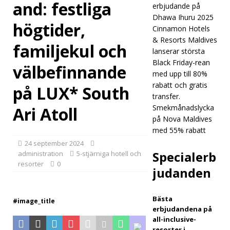
and: festliga
erbjudande på
sam
Dhawa Ihuru 2025
högtider,
Cinnamon Hotels
arbe
& Resorts Maldives
familjekul och
tar
lanserar största
Black Friday-rean
välbefinnande
med
med upp till 80%
Forb
rabatt och gratis
på LUX* South
transfer.
es
Smekmånadslycka
Ari Atoll
Trav
på Nova Maldives
med 55% rabatt
el
24 september 2024
Guid
Specialerb
administration
5-stjärniga hotell och
resorter
0
judanden
e i
jakte
Bästa
#image_title
n på
erbjudandena på
all-inclusive-
fems
resorter i