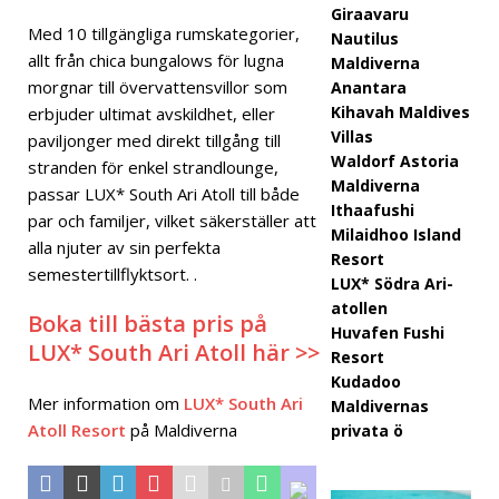
Giraavaru
Black
Med 10 tillgängliga rumskategorier,
Nautilus
Frida
allt från chica bungalows för lugna
Maldiverna
morgnar till övervattensvillor som
Anantara
y-
Kihavah Maldives
erbjuder ultimat avskildhet, eller
rean
Villas
paviljonger med direkt tillgång till
Waldorf Astoria
stranden för enkel strandlounge,
med
Maldiverna
passar LUX* South Ari Atoll till både
upp
Ithaafushi
par och familjer, vilket säkerställer att
Milaidhoo Island
alla njuter av sin perfekta
till
Resort
semestertillflyktsort. .
LUX* Södra Ari-
80%
atollen
Boka till bästa pris på
raba
Huvafen Fushi
LUX* South Ari Atoll här >>
Resort
tt
Kudadoo
och
Mer information om
LUX* South Ari
Maldivernas
Atoll Resort
på Maldiverna
privata ö
grati
s