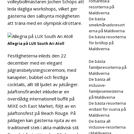
nove
romantiska
volleybollmästaren Jochen Schöps att
resorterna på
leda dagliga workshops, vilket ger
mbe
Maldiverna
gästerna den sällsynta möjligheten
De bästa
r
att träna med en olympisk idrottare.
smekmånadsresort
erna på Maldiverna
2025
De bästa resorterna
]
för bröllop på
Allegria på LUX South Ari Atoll
Maldiverna
Black
Festligheterna inleds den 22
De bästa
Frida
december med en elegant
familjeresorterna på
julgransbelysningsceremoni, med
y-
Maldiverna
kanapéer, bubbel och festliga
De bästa all
erbju
cocktails, allt till ljudet av julsånger.
inclusive-
Julaftonsfirandet inkluderar en
familjesemesterna
dand
på Maldiverna
överdådig internationell buffé på
e på
De bästa resorterna
MIXE och East Market, följt av en
endast för vuxna på
Dha
julaftonsfest på Beach Rouge. På
Maldiverna
juldagen kan gästerna njuta av en
De bästa all
wa
traditionell stek i äkta maldivisk stil.
inclusive-resorterna
Ihuru
i Maldiverna