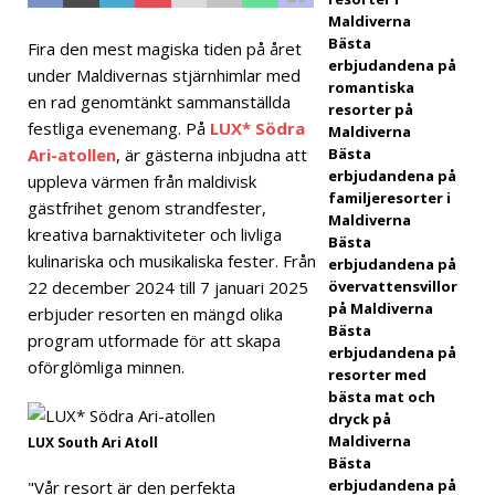
Maldiverna
tjärni
Bästa
Fira den mest magiska tiden på året
g
erbjudandena på
under Maldivernas stjärnhimlar med
romantiska
statu
en rad genomtänkt sammanställda
resorter på
festliga evenemang. På
LUX* Södra
Maldiverna
s
Ari-atollen
, är gästerna inbjudna att
Bästa
5-
erbjudandena på
uppleva värmen från maldivisk
familjeresorter i
gästfrihet genom strandfester,
STJÄ
Maldiverna
kreativa barnaktiviteter och livliga
Bästa
RNIG
kulinariska och musikaliska fester. Från
erbjudandena på
A
22 december 2024 till 7 januari 2025
övervattensvillor
på Maldiverna
erbjuder resorten en mängd olika
HOT
Bästa
program utformade för att skapa
erbjudandena på
ELL
oförglömliga minnen.
resorter med
bästa mat och
OCH
dryck på
RESO
Maldiverna
LUX South Ari Atoll
Bästa
RTER
erbjudandena på
"Vår resort är den perfekta