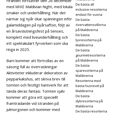
Firandet fortsätter den 26 december
De bästa all
med MIXE Maldivian Night, med lokala
2025
inclusive-resorterna
smaker och underhållning. När det
endast för vuxna
närmar sig nyår ökar spänningen inför
De bästa
galamiddagen på nyårsafton, följt av
övervattensvillorna
SPECI
på Maldiverna
en årsavslutningsfest på Senses,
ALER
De bästa
komplett med liveunderhållning och
lyxresorterna på
BJUD
ett spektakulärt fyrverkeri som ska
Maldiverna
ringa in 2025.
De bästa
AND
gourmetresorterna
EN
Barn kommer att förtrollas av en
på Maldiverna
De bästa
säsong full av överraskningar.
[17
sparesorterna på
Aktiviteter inkluderar dekoration av
Maldiverna
nove
pepparkakshus, att skriva brev till
Resorterna med
tomten och festligt hantverk för att
mbe
bästa husrevet på
tända deras fantasi. Tomten själv
Maldiverna
r
De bästa
kommer att göra ett speciellt
dykresorterna på
2025
framträdande vid stranden på
Maldiverna
julmorgonen och kommer med
De bästa resorterna
]