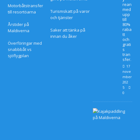
rean
Motorbåtstransfer
med
Turismskatt på varor
till resortöarna
upp
och tjänster
till
Årstider på
80%
raba
Saker att tänka på
Maldiverna
tt
innan du åker
och
Överföringar med
grati
snabbbåt vs
s
tran
sjöflygplan
sfer.
17
nove
mber
202
5
0
S
m
e
k
m
å