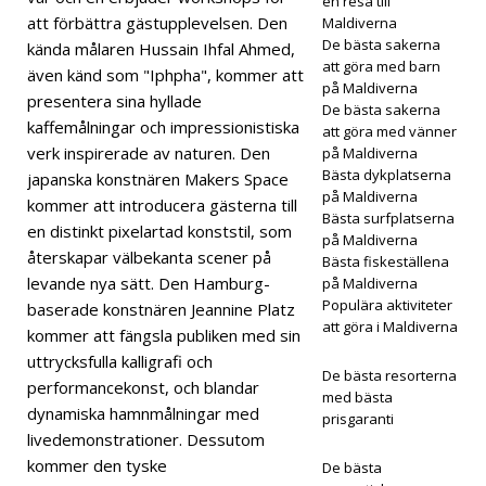
en resa till
Mald
att förbättra gästupplevelsen. Den
Maldiverna
De bästa sakerna
ivern
kända målaren Hussain Ihfal Ahmed,
att göra med barn
även känd som "Iphpha", kommer att
a
på Maldiverna
presentera sina hyllade
De bästa sakerna
5-
kaffemålningar och impressionistiska
att göra med vänner
verk inspirerade av naturen. Den
på Maldiverna
STJÄ
Bästa dykplatserna
japanska konstnären Makers Space
RNIG
på Maldiverna
kommer att introducera gästerna till
Bästa surfplatserna
en distinkt pixelartad konststil, som
A
på Maldiverna
återskapar välbekanta scener på
Bästa fiskeställena
HOT
levande nya sätt. Den Hamburg-
på Maldiverna
ELL
Populära aktiviteter
baserade konstnären Jeannine Platz
att göra i Maldiverna
kommer att fängsla publiken med sin
OCH
uttrycksfulla kalligrafi och
De bästa resorterna
RESO
performancekonst, och blandar
med bästa
dynamiska hamnmålningar med
RTER
prisgaranti
livedemonstrationer. Dessutom
[ 21
kommer den tyske
De bästa