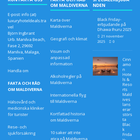
OM MALDIVERNA
NDEN
ALER
E-post: info (at)
Black Friday-
Karta över
luxuryhoteldeals.tra
BJUD
erbjudande på
Maldiverna
vel
Dhawa Ihuru 2025
AND
Björn Ingbrant
21 november
Geografi och klimat
Urb. Manilva Beach,
2025
0
EN
Fase 2, 29692
Visum och
Manilva, Malaga,
anpassad
Spanien
Cinn
information
amo
n
Handla om
Hote
Alkoholregler på
ls &
Maldiverna
FAKTA OCH RÅD
Reso
OM MALDIVERNA
rts
Mald
Internationella flyg
ives
till Maldiverna
Hälsovård och
lans
medicinska kliniker
erar
Kortfattad historia
för turister
störs
ta
om Maldiverna
Blac
Rese- och
k
10 saker att inte
sjukförsäkring
Frida
göra på Maldiverna
y-