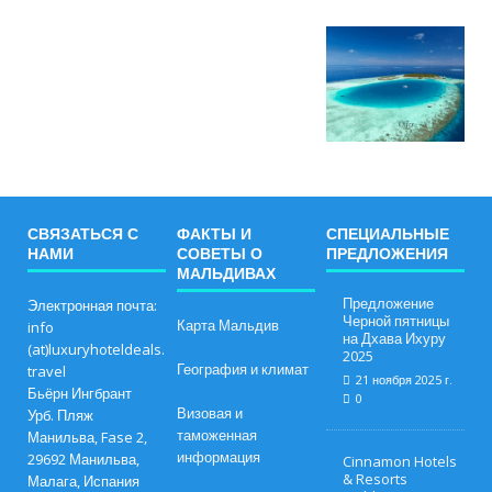
СВЯЗАТЬСЯ С
ФАКТЫ И
СПЕЦИАЛЬНЫЕ
НАМИ
СОВЕТЫ О
ПРЕДЛОЖЕНИЯ
МАЛЬДИВАХ
Предложение
Электронная почта:
Черной пятницы
Карта Мальдив
info
на Дхава Ихуру
(at)luxuryhoteldeals.
2025
География и климат
travel
21 ноября 2025 г.
Бьёрн Ингбрант
0
Визовая и
Урб. Пляж
таможенная
Манильва, Fase 2,
информация
29692 Манильва,
Cinnamon Hotels
& Resorts
Малага, Испания