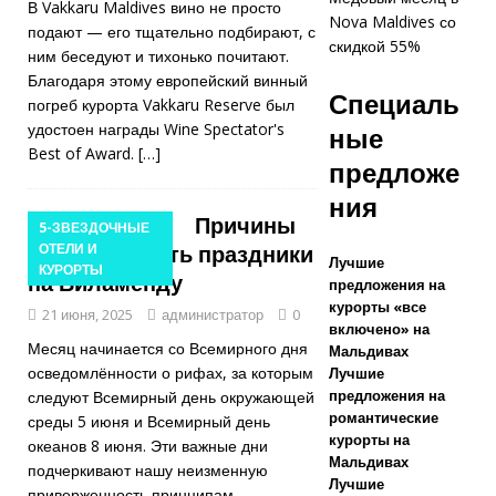
В Vakkaru Maldives вино не просто
Nova Maldives со
ЗВЕЗДОЧНЫЕ
подают — его тщательно подбирают, с
скидкой 55%
ним беседуют и тихонько почитают.
ОТЕЛИ И
Благодаря этому европейский винный
Специаль
КУРОРТЫ
погреб курорта Vakkaru Reserve был
удостоен награды Wine Spectator's
ные
[ Ноябрь 21,
Best of Award.
[…]
предложе
2025 ]
ния
Предложение
Причины
5-ЗВЕЗДОЧНЫЕ
отпраздновать праздники
ОТЕЛИ И
Черной
Лучшие
КУРОРТЫ
на Виламенду
предложения на
пятницы на
курорты «все
21 июня, 2025
администратор
0
Дхава Ихуру
включено» на
Месяц начинается со Всемирного дня
Мальдивах
2025
осведомлённости о рифах, за которым
Лучшие
предложения на
следуют Всемирный день окружающей
СПЕЦИАЛЬН
романтические
среды 5 июня и Всемирный день
курорты на
ЫЕ
океанов 8 июня. Эти важные дни
Мальдивах
подчеркивают нашу неизменную
ПРЕДЛОЖЕН
Лучшие
приверженность принципам