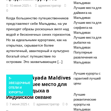
скидкой 55%
Мальдивах
10 июня 2025 г.
администратор
Лучшие места для
0
дайвинга на
Мальдивах
Когда большинство путешественников
СПЕЦИАЛЬН
Лучшие места для
представляют себе Мальдивы, на ум
ЫЕ
серфинга на
приходят образы роскошных вилл над
Мальдивах
водой и бесконечных синих горизонтов.
ПРЕДЛОЖЕН
Лучшие места для
Но за идеальными курортами, как на
рыбалки на
ИЯ
открытках, скрывается более
Мальдивах
аутентичный, авантюрный и культурно
Популярные
богатый опыт: путешествие по
развлечения на
островам. Это захватывающее
[…]
Мальдивах
Лучшие курорты с
Почему Ayada Maldives
5-
гарантией лучшей
— это лучшее место для
ЗВЕЗДОЧНЫЕ
цены
ОТЕЛИ И
летнего отдыха в
КУРОРТЫ
Лучшие
Индийском океане
романтические
7 июня 2025 г.
администратор
0
курорты на
Мальдивах