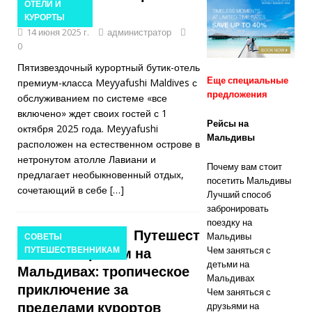
ОТЕЛИ И
80% и
года
КУРОРТЫ
14 июня 2025 г.
администратор
бесплатными
0
трансферами
Пятизвездочный курортный бутик-отель
Еще специальные
премиум-класса Meyyafushi Maldives с
предложения
обслуживанием по системе «все
СПЕЦИАЛЬН
включено» ждет своих гостей с 1
Рейсы на
ЫЕ
октября 2025 года. Meyyafushi
Мальдивы
расположен на естественном острове в
ПРЕДЛОЖЕН
нетронутом атолле Лавиани и
Почему вам стоит
предлагает необыкновенный отдых,
ИЯ
посетить Мальдивы
сочетающий в себе
[…]
Лучший способ
[ Ноябрь 13,
забронировать
2025 ]
поездку на
Путешест
Мальдивы
СОВЕТЫ
Медовый
вие по островам на
ПУТЕШЕСТВЕННИКАМ
Чем заняться с
детьми на
Мальдивах: тропическое
месяц в Nova
Мальдивах
приключение за
Чем заняться с
Maldives со
пределами курортов
друзьями на