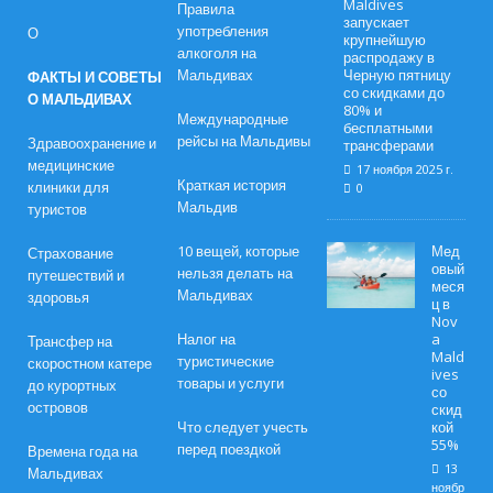
Maldives
Правила
запускает
употребления
О
крупнейшую
алкоголя на
распродажу в
Мальдивах
Черную пятницу
ФАКТЫ И СОВЕТЫ
со скидками до
О МАЛЬДИВАХ
80% и
Международные
бесплатными
рейсы на Мальдивы
Здравоохранение и
трансферами
медицинские
17 ноября 2025 г.
Краткая история
клиники для
0
Мальдив
туристов
10 вещей, которые
Мед
Страхование
овый
нельзя делать на
путешествий и
меся
Мальдивах
здоровья
ц в
Nov
Налог на
a
Трансфер на
Mald
туристические
скоростном катере
ives
товары и услуги
до курортных
со
островов
скид
Что следует учесть
кой
55%
перед поездкой
Времена года на
13
Мальдивах
ноябр