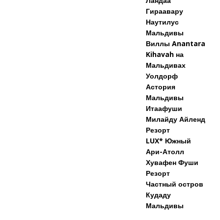
Ландаа
Гираавару
Наутилус
Мальдивы
Виллы Anantara
Kihavah на
Мальдивах
Уолдорф
Астория
Мальдивы
Итаафуши
Милайду Айленд
Резорт
LUX* Южный
Ари-Атолл
Хувафен Фуши
Резорт
Частный остров
Кудаду
Мальдивы