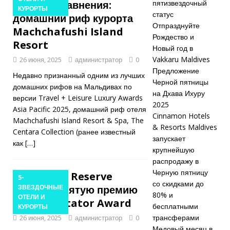
всякого сравнения:
пятизвездочный
КУРОРТЫ
статус
пятизвездочн
домашний риф курорта
Отпразднуйте
Machchafushi Island
ый статус
Рождество и
Resort
Новый год в
5-
Vakkaru Maldives
26 июня, 2025
администратор
0
ЗВЕЗДОЧНЫЕ
Предложение
Недавно признанный одним из лучших
Черной пятницы
ОТЕЛИ И
домашних рифов на Мальдивах по
на Дхава Ихуру
версии Travel + Leisure Luxury Awards
КУРОРТЫ
2025
Asia Pacific 2025, домашний риф отеля
Cinnamon Hotels
Machchafushi Island Resort & Spa, The
[ Ноябрь 24,
& Resorts Maldives
Centara Collection (ранее известный
2025 ]
запускает
как
[…]
крупнейшую
Отпразднуйте
распродажу в
Черную пятницу
Рождество и
Vakkaru Reserve
5-
со скидками до
получает пятую премию
ЗВЕЗДОЧНЫЕ
Новый год в
80% и
ОТЕЛИ И
Wine Spectator Award
бесплатными
КУРОРТЫ
Vakkaru
трансферами
26 июня, 2025
администратор
0
Maldives
5-
Медовый месяц в