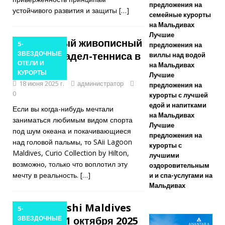
предложения на
ИЯ
устойчивого развития и защиты
[…]
семейные курорты
на Мальдивах
[ Ноябрь 17,
Лучшие
Это самый живописный
2025 ]
5-
предложения на
корт для падел-тенниса в
ЗВЕЗДОЧНЫЕ
виллы над водой
Cinnamon
ОТЕЛИ И
на Мальдивах
мире?
КУРОРТЫ
Лучшие
Hotels &
18 июня 2025 г.
администратор
предложения на
0
Resorts
курорты с лучшей
едой и напитками
Если вы когда-нибудь мечтали
Maldives
на Мальдивах
заниматься любимым видом спорта
Лучшие
запускает
под шум океана и покачивающиеся
предложения на
над головой пальмы, то SAii Lagoon
курорты с
крупнейшую
Maldives, Curio Collection by Hilton,
лучшими
распродажу в
возможно, только что воплотил эту
оздоровительным
мечту в реальность.
[…]
и и спа-услугами на
Черную
Мальдивах
пятницу со
Meyyafushi Maldives
5-
скидками до
откроется 1 октября 2025
ЗВЕЗДОЧНЫЕ