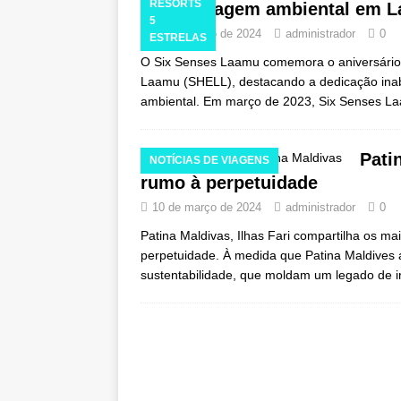
RESORTS
aprendizagem ambiental em 
5
22 de março de 2024
administrador
0
ESTRELAS
O Six Senses Laamu comemora o aniversário
Laamu (SHELL), destacando a dedicação inab
ambiental. Em março de 2023, Six Senses L
Pati
NOTÍCIAS DE VIAGENS
rumo à perpetuidade
10 de março de 2024
administrador
0
Patina Maldivas, Ilhas Fari compartilha os m
perpetuidade. À medida que Patina Maldives a
sustentabilidade, que moldam um legado de in