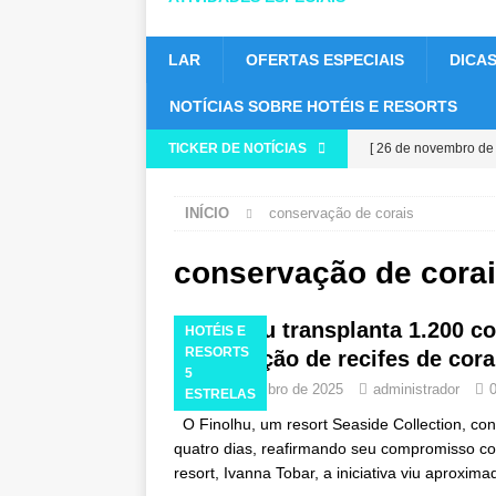
LAR
OFERTAS ESPECIAIS
DICAS
NOTÍCIAS SOBRE HOTÉIS E RESORTS
TICKER DE NOTÍCIAS
[ 26 de novembro de
em busca da classifi
INÍCIO
conservação de corais
[ 24 de novembro de
HOTÉIS E RESORTS
conservação de cora
[ 21 de novembro de
Finolhu transplanta 1.200 c
HOTÉIS E
ESPECIAIS
RESORTS
restauração de recifes de cora
5
[ 17 de novembro de
18 de setembro de 2025
administrador
ESTRELAS
promoção da Black F
O Finolhu, um resort Seaside Collection, co
quatro dias, reafirmando seu compromisso c
ESPECIAIS
resort, Ivanna Tobar, a iniciativa viu aproxi
[ 13 de novembro de