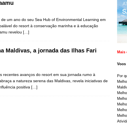
Laamu
 de um ano do seu Sea Hub of Environmental Learning em
alável do resort à conservação marinha e à educação
aamu revelou
[…]
na Maldivas, a jornada das Ilhas Fari
Mais 
Voos 
ais recentes avanços do resort em sua jornada rumo à
Por q
braça a natureza serena das Maldivas, revela iniciativas de
Melho
fluência positiva
[…]
Maldi
Melho
Melho
Melho
Melho
Melho
Ativi