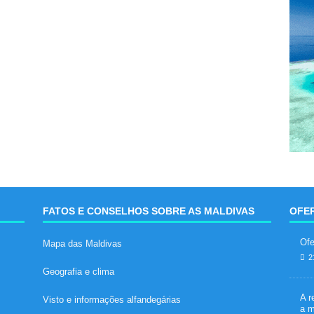
FATOS E CONSELHOS SOBRE AS MALDIVAS
OFER
Ofe
Mapa das Maldivas
2
Geografia e clima
A r
Visto e informações alfandegárias
a m