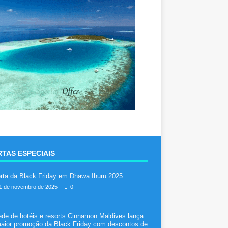
TAS ESPECIAIS
rta da Black Friday em Dhawa Ihuru 2025
1 de novembro de 2025
0
ede de hotéis e resorts Cinnamon Maldives lança
aior promoção da Black Friday com descontos de