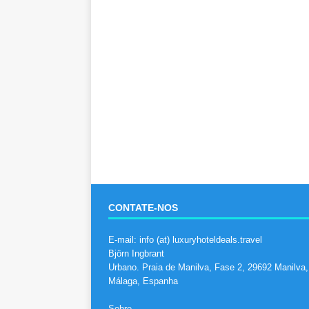
CONTATE-NOS
E-mail: info (at) luxuryhoteldeals.travel
Björn Ingbrant
Urbano. Praia de Manilva, Fase 2, 29692 Manilva,
Málaga, Espanha
Sobre