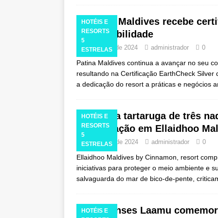
no código 55%.
O
Patina Maldives recebe certi
HOTÉIS E
RESORTS
sustentabilidade
5
19 de julho de 2024
administrador
0
ESTRELAS
Patina Maldives continua a avançar no seu 
resultando na Certificação EarthCheck Silver
a dedicação do resort a práticas e negócios
Tripé, a tartaruga de três n
HOTÉIS E
RESORTS
conservação em Ellaidhoo Ma
5
23 de maio de 2024
administrador
0
ESTRELAS
Ellaidhoo Maldives by Cinnamon, resort comp
iniciativas para proteger o meio ambiente e s
salvaguarda do mar de bico-de-pente, criti
Six Senses Laamu comemora
HOTÉIS E