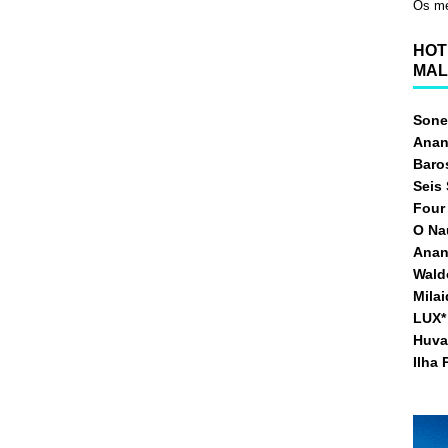
Os me
HOT
MAL
Sone
Anan
Baro
Seis
Four
O Na
Anan
Waldo
Mila
LUX* 
Huva
Ilha