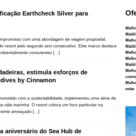
FERTAS ESPECIAIS
Ofe
ficação Earthcheck Silver para
Melho
Maldi
compromisso com uma abordagem de viagem proposital,
Melho
 do resort pelo segundo ano consecutivo. Este marco destaca
Maldi
 ambientalmente conscientes
[…]
Melho
Melho
Maldi
Melho
adadeiras, estimula esforços de
comid
ldives by Cinnamon
Melho
estar
rometido com a sustentabilidade, implementou uma série de
ua vida marinha. O resort coloca um foco particular na
camente ameaçado
[…]
 aniversário do Sea Hub de