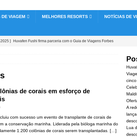
 DE VIAGEM
MELHORES RESORTS
NOTÍCIAS DE V
 2025 ]
Huvafen Fushi firma parceria com o Guia de Viagens Forbes
cação de cinco estrelas.
HOTÉIS E RESORTS 5 ESTRELAS
Po
 2025 ]
Celebre o Natal e o Ano Novo no Vakkaru Maldives.
Huvaf
 5 ESTRELAS
is
Viage
cinco
 2025 ]
Oferta da Black Friday em Dhawa Ihuru 2025
OFERTAS
Celeb
olônias de corais em esforço de
Maldi
is
Ofert
 2025 ]
A rede de hotéis e resorts Cinnamon Maldives lança a maior
A red
0
riday com descontos de até 80% e traslados gratuitos.
OFERTAS
lança
ncluiu com sucesso um evento de transplante de corais de
desco
om a conservação marinha. Liderada pela bióloga marinha do
Lua d
madamente 1.200 colônias de corais serem transplantadas.
[…]
desco
 2025 ]
Lua de mel inesquecível em Nova Maldives com desconto