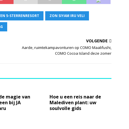
EN 5-STERRENRESORT
ZON SIYAM IRU VELI
AG
VOLGENDE
Aarde, ruimtekampavonturen op COMO Maalifushi,
COMO Cocoa Island deze zomer
 de magie van
Hoe u een reis naar de
en bij JA
Malediven plant: uw
aru
soulvolle gids