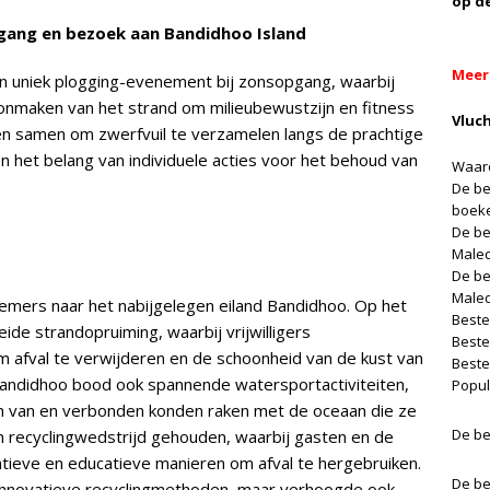
op d
opgang en bezoek aan Bandidhoo Island
Meer
 uniek plogging-evenement bij zonsopgang, waarbij
maken van het strand om milieubewustzijn en fitness
Vluc
n samen om zwerfvuil te verzamelen langs de prachtige
en het belang van individuele acties voor het behoud van
Waaro
De be
boek
De be
Male
De be
Male
nemers naar het nabijgelegen eiland Bandidhoo. Op het
Beste
de strandopruiming, waarbij vrijwilligers
Beste
afval te verwijderen en de schoonheid van de kust van
Beste
 Bandidhoo bood ook spannende watersportactiviteiten,
Popul
 van en verbonden konden raken met de oceaan die ze
De be
 recyclingwedstrijd gehouden, waarbij gasten en de
atieve en educatieve manieren om afval te hergebruiken.
De be
 innovatieve recyclingmethoden, maar verhoogde ook