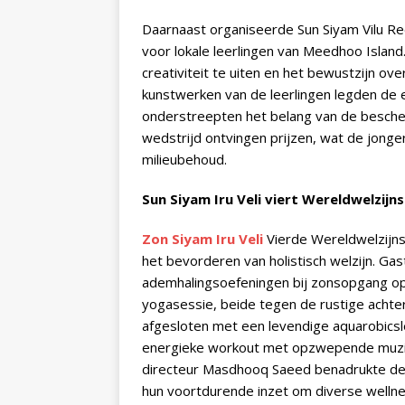
Daarnaast organiseerde Sun Siyam Vilu Re
voor lokale leerlingen van Meedhoo Islan
creativiteit te uiten en het bewustzijn o
kunstwerken van de leerlingen legden de 
onderstreepten het belang van de besch
wedstrijd ontvingen prijzen, wat de jonge
milieubehoud.
Sun Siyam Iru Veli viert Wereldwelzij
Zon Siyam Iru Veli
Vierde Wereldwelzijns
het bevorderen van holistisch welzijn. G
ademhalingsoefeningen bij zonsopgang op
yogasessie, beide tegen de rustige acht
afgesloten met een levendige aquarobicsl
energieke workout met opzwepende muziek
directeur Masdhooq Saeed benadrukte de 
hun voortdurende inzet om diverse wellne