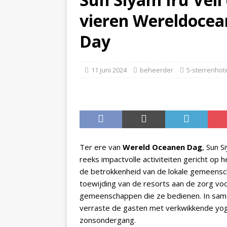
vieren Wereldocea
STERRENHOTELS EN RESO
[ 29 april 2026 ]
Hoe boek
Day
REISNIEUWS
[ 27 april 2026 ]
Centara 
11 juni 2024
beheerder
5-sterrenhote
vakantieaanbiedingen
Ter ere van
Wereld Oceanen Dag
, Sun S
reeks impactvolle activiteiten gericht op
de betrokkenheid van de lokale gemeens
toewijding van de resorts aan de zorg vo
gemeenschappen die ze bedienen. In sa
verraste de gasten met verkwikkende yoga
zonsondergang.