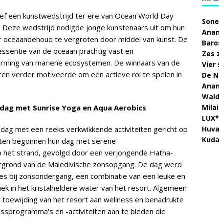
ef een kunstwedstrijd ter ere van Ocean World Day
Sone
d. Deze wedstrijd nodigde jonge kunstenaars uit om hun
Anan
ver oceaanbehoud te vergroten door middel van kunst. De
Baro
essentie van de oceaan prachtig vast en
Zes 
erming van mariene ecosystemen. De winnaars van de
Vier
ren verder motiveerde om een actieve rol te spelen in
De N
Anan
Wald
nsdag met Sunrise Yoga en Aqua Aerobics
Mila
LUX*
dag met een reeks verkwikkende activiteiten gericht op
Huva
Kuda
asten begonnen hun dag met serene
 het strand, gevolgd door een verjongende Hatha-
ergrond van de Maledivische zonsopgang. De dag werd
es bij zonsondergang, een combinatie van een leuke en
 in het kristalheldere water van het resort. Algemeen
toewijding van het resort aan wellness en benadrukte
ssprogramma's en -activiteiten aan te bieden die