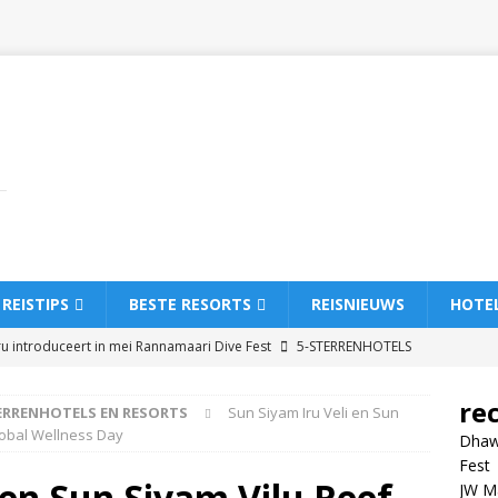
REISTIPS
BESTE RESORTS
REISNIEUWS
HOTE
u introduceert in mei Rannamaari Dive Fest
5-STERRENHOTELS
re
ERRENHOTELS EN RESORTS
Sun Siyam Iru Veli en Sun
tt Maldives Kaafu Atoll Island Resort introduceert luxe all-inclusive
obal Wellness Day
Dhawa
RESORTS
Fest
 en Sun Siyam Vilu Reef
JW Ma
hi Maldives opent met luxe all-inclusive reizen
5-