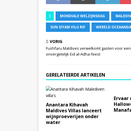
MONDIALE WELZIJNSDAG
MALEDIV
SUN SIYAM VILU RIF
WERELD OCEAAND
VORIG
Fushfaru Maldives verwelkomt gasten voor een
onvergetelijk Eid al-Adha-feest
GERELATEERDE ARTIKELEN
Ervaar
Hallowe
Anantara Kihavah
Manaf
Maldives Villas lanceert
wijnproeverijen onder
water