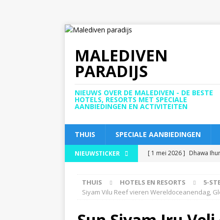
MALEDIVEN
PARADIJS
NIEUWS OVER DE MALEDIVEN - DE BESTE
HOTELS, RESORTS MET SPECIALE
AANBIEDINGEN EN ACTIVITEITEN
THUIS
SPECIALE AANBIEDINGEN
[ 1 mei 2026 ]
Dhawa Ihur
NIEUWSTICKER
EN RESORTS
THUIS
HOTELS EN RESORTS
5-ST
[ 30 april 2026 ]
JW Marrio
Siyam Vilu Reef vieren Wereldoceanendag, Gl
5-STERRENHOTELS EN 
Sun Siyam Iru Veli
[ 30 april 2026 ]
Meyyafus