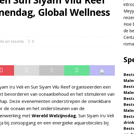
intro
nendag, Global Wellness
RTS
Meyya
reize
 je een luxe hotel op de Malediven voor de beste prijs?
Hoe b
de be
Centa
Grand Lagoon Maldives presenteert romantische
ls en resorts
0
roman
5-STERRENHOTELS EN RESORTS
Sp
Beste
Male
iyam Iru Veli en Sun Siyam Vilu Reef organiseerden een
Beste
Male
 het bevorderen van oceaanbehoud en het stimuleren van
Beste
chap. Deze evenementen onderstrepen de onwrikbare
Beste
or de oceaan en het ondersteunen van de
Male
menwerking met
Wereld Welzijnsdag
, Sun Siyam Iru Veli
Beste
 bij zonsopgang en een energieke aquarobicsles bij
drin
Beste