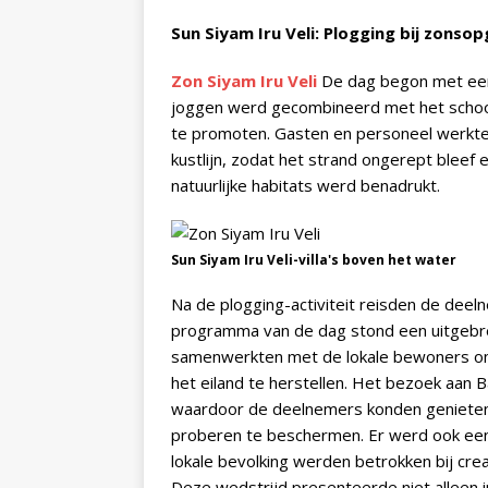
Sun Siyam Iru Veli: Plogging bij zons
Zon Siyam Iru Veli
De dag begon met een
joggen werd gecombineerd met het schoon
te promoten. Gasten en personeel werkte
kustlijn, zodat het strand ongerept bleef 
natuurlijke habitats werd benadrukt.
Sun Siyam Iru Veli-villa's boven het water
Na de plogging-activiteit reisden de deel
programma van de dag stond een uitgebrei
samenwerkten met de lokale bewoners om 
het eiland te herstellen. Het bezoek aan
waardoor de deelnemers konden genieten
proberen te beschermen. Er werd ook een
lokale bevolking werden betrokken bij cre
Deze wedstrijd presenteerde niet alleen