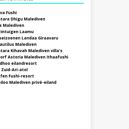
va Fushi
tara Dhigu Malediven
s Malediven
zintuigen Laamu
 seizoenen Landaa Giraavaru
autilus Malediven
tara Kihavah Malediven villa's
orf Astoria Malediven Ithaafushi
idhoo eilandresort
 Zuid-Ari-atol
fen Fushi-resort
doo Malediven privé-eiland