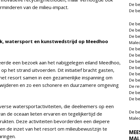
De be
rminderen van de milieu-impact.
De be
De be
De be
De be
ak, watersport en kunstwedstrijd op Meedhoo
Male
De be
De be
De be
erde een bezoek aan het nabijgelegen eiland Meedhoo,
De be
 het strand uitvoerden. Dit initiatief bracht gasten,
De be
het resort samen in een gezamenlijke inspanning om
De be
verwijderen en zo een schonere en duurzamere omgeving
De re
De be
De be
rse watersportactiviteiten, die deelnemers op een
De be
n de oceaan lieten ervaren en tegelijkertijd de
Male
ukten. Deze activiteiten bevorderden een diepere
en de inzet van het resort om milieubewustzijn te
MEE
aringen.
MAL