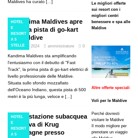
Maldives ha curato
[…]
Le migliori offerte
Offerta
sui resort con i
migliori centri
Black
Kandima Maldives apre
benessere e spa alle
HOTEL
Friday a
E
Maldive
la prima pista di go-kart
RESORT
alle Maldive
Dhawa
A 5
STELLE
28 ottobre 2024
amministratore
0
Ihuru 2025
Kandima Maldives sta amplificando
l'entusiasmo con il debutto di "Fast
Track", la prima pista di go-kart elettrici di
OFFERTE
livello professionale delle Maldive.
SPECIALI
Situata sullo sfondo mozzafiato
Altre offerte speciali
dell'Oceano Indiano, questa pista di 500
[ 17
metri è la più lunga, veloce e
[…]
novembre
Voli per le Maldive
2025 ]
Perché dovresti
Degustazione subacquea
HOTEL
visitare le Maldive
Cinnamon
E
esclusiva di Krug
Il modo migliore per
RESORT
Champagne presso
Hotels &
prenotare un viaggio
A 5