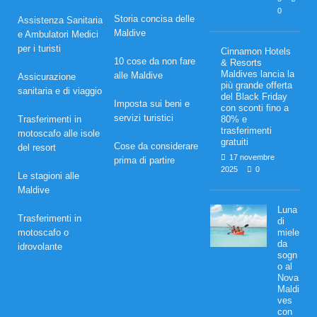
0
Storia concisa delle
Assistenza Sanitaria
Maldive
e Ambulatori Medici
per i turisti
Cinnamon Hotels
10 cose da non fare
& Resorts
Maldives lancia la
alle Maldive
Assicurazione
più grande offerta
sanitaria e di viaggio
del Black Friday
Imposta sui beni e
con sconti fino a
servizi turistici
Trasferimenti in
80% e
trasferimenti
motoscafo alle isole
gratuiti
Cose da considerare
del resort
17 novembre
prima di partire
2025
0
Le stagioni alle
Maldive
Luna
Trasferimenti in
di
motoscafo o
miele
da
idrovolante
sogn
o al
Nova
Maldi
ves
con