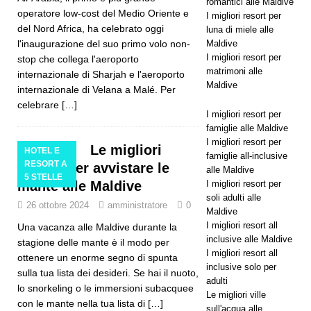
romantici alle Maldive
SPECIALI
operatore low-cost del Medio Oriente e
I migliori resort per
del Nord Africa, ha celebrato oggi
[ 13
luna di miele alle
l'inaugurazione del suo primo volo non-
Maldive
novembre
I migliori resort per
stop che collega l'aeroporto
matrimoni alle
internazionale di Sharjah e l'aeroporto
2025 ]
Maldive
internazionale di Velana a Malé. Per
Luna di
celebrare
[…]
I migliori resort per
miele da
famiglie alle Maldive
I migliori resort per
Le migliori
sogno al
HOTEL E
famiglie all-inclusive
RESORT A
attività per avvistare le
alle Maldive
Nova
5 STELLE
mante alle Maldive
I migliori resort per
Maldives
soli adulti alle
26 ottobre 2024
amministratore
0
Maldive
con 55% di
I migliori resort all
Una vacanza alle Maldive durante la
inclusive alle Maldive
stagione delle mante è il modo per
sconto
I migliori resort all
ottenere un enorme segno di spunta
OFFERTE
inclusive solo per
sulla tua lista dei desideri. Se hai il nuoto,
adulti
lo snorkeling o le immersioni subacquee
SPECIALI
Le migliori ville
con le mante nella tua lista di
[…]
sull'acqua alle