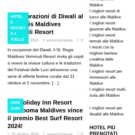
Maldive
I migliori resort di
Celebrazioni di Diwali al
HOTEL
lusso alle Maldive
E
St. Regis Maldives
I migliori resort
RESORT
gourmet alle Maldive
Vommuli Resort
A 5
I migliori resort
STELLE
26 ottobre 2024
amministratore
0
termali alle Maldive
I resort con la
In occasione del Diwali, il St. Regis
migliore barriera
Maldives Vommuli Resort invita gli ospiti
corallina delle
a vivere la vivace cultura e le tradizioni
Maldive
del Festival delle Luci attraverso una
I migliori resort per
serie di offerte festive curate dal 31
immersioni alle
ottobre al 2 novembre.
[…]
Maldive
I migliori resort multi-
isola alle Maldive
L'Holiday Inn Resort
FARE
I migliori resort per
SURF
Kandooma Maldives vince
disabili alle Maldive
il premio Best Surf Resort
2024!
HOTEL PIÙ
PRENOTATI
25 ottobre 2024
amministratore
0