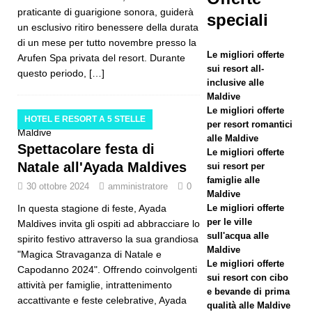
praticante di guarigione sonora, guiderà
speciali
il Natale e
un esclusivo ritiro benessere della durata
di un mese per tutto novembre presso la
il
Le migliori offerte
Arufen Spa privata del resort. Durante
Capodann
sui resort all-
questo periodo,
[…]
inclusive alle
o al
Maldive
Le migliori offerte
Vakkaru
HOTEL E RESORT A 5 STELLE
per resort romantici
Maldives
alle Maldive
Spettacolare festa di
Le migliori offerte
HOTEL
Natale all'Ayada Maldives
sui resort per
famiglie alle
E RESORT
30 ottobre 2024
amministratore
0
Maldive
In questa stagione di feste, Ayada
A 5
Le migliori offerte
per le ville
Maldives invita gli ospiti ad abbracciare lo
STELLE
sull'acqua alle
spirito festivo attraverso la sua grandiosa
Maldive
"Magica Stravaganza di Natale e
[ 21
Le migliori offerte
Capodanno 2024". Offrendo coinvolgenti
sui resort con cibo
novembre
attività per famiglie, intrattenimento
e bevande di prima
accattivante e feste celebrative, Ayada
2025 ]
qualità alle Maldive