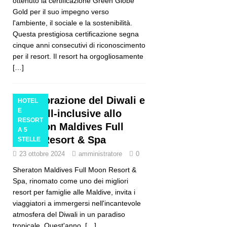
ottenuto la certificazione Green Globe
Gold per il suo impegno verso
l'ambiente, il sociale e la sostenibilità.
Questa prestigiosa certificazione segna
cinque anni consecutivi di riconoscimento
per il resort. Il resort ha orgogliosamente
[…]
Celebrazione del Diwali e
HOTEL
E
lusso all-inclusive allo
RESORT
Sheraton Maldives Full
A 5
Moon Resort & Spa
STELLE
23 ottobre 2024
amministratore
0
Sheraton Maldives Full Moon Resort &
Spa, rinomato come uno dei migliori
resort per famiglie alle Maldive, invita i
viaggiatori a immergersi nell'incantevole
atmosfera del Diwali in un paradiso
tropicale. Quest'anno,
[…]