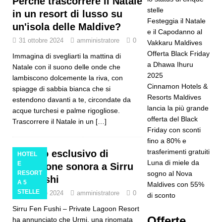
Perché trascorrere il Natale
stelle
in un resort di lusso su
Travel
Festeggia il Natale
un'isola delle Maldive?
e il Capodanno al
Guide per
31 ottobre 2024
amministratore
0
Vakkaru Maldives
ottenere lo
Offerta Black Friday
Immagina di svegliarti la mattina di
a Dhawa Ihuru
Natale con il suono delle onde che
status di
2025
lambiscono dolcemente la riva, con
cinque
Cinnamon Hotels &
spiagge di sabbia bianca che si
Resorts Maldives
estendono davanti a te, circondate da
stelle
lancia la più grande
acque turchesi e palme rigogliose.
HOTEL E
offerta del Black
Trascorrere il Natale in un
[…]
Friday con sconti
RESORT A
fino a 80% e
5 STELLE
trasferimenti gratuiti
Ritiro esclusivo di
HOTEL
Luna di miele da
E
guarigione sonora a Sirru
[ 24
RESORT
sogno al Nova
Fen Fushi
A 5
Maldives con 55%
novembre
STELLE
30 ottobre 2024
amministratore
0
di sconto
2025 ]
Sirru Fen Fushi – Private Lagoon Resort
Offerte
Festeggia
ha annunciato che Urmi, una rinomata