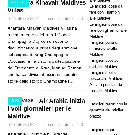
alle Maldive
Anantara Kihavah Maldives
STELLE
Resorts
Le migliori cose da
Villas
fare con i bambini
Maldives
alle Maldive
28 ottobre 2024
amministratore
0
Le migliori cose da
lancia la
Anantara Kihavah Maldives Villas ha
fare con gli amici alle
recentemente celebrato il Global
più grande
Maldive
Champagne Day con un evento
I migliori punti di
offerta del
rivoluzionario: la prima degustazione
immersione alle
subacquea di Krug Champagne.
Maldive
Black
I migliori spot per il
L'occasione ha visto la partecipazione
Friday con
surf alle Maldive
del Presidente di Krug, Manuel Reman,
I migliori spot di
che ha condiviso affascinanti spunti e
sconti fino
pesca alle Maldive
storie dallo storico Champagne
[…]
Attività popolari da
a 80% e
fare alle Maldive
trasferimen
Air Arabia inizia
VOLI
I migliori resort con la
ti gratuiti
i voli giornalieri per le
garanzia del miglior
Maldive
prezzo
27 ottobre 2024
amministratore
0
OFFERTE
I migliori resort
Air Arabia, il primo e più grande