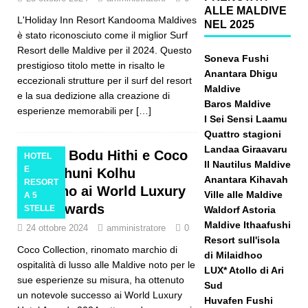
ALLE MALDIVE
L'Holiday Inn Resort Kandooma Maldives
NEL 2025
è stato riconosciuto come il miglior Surf
Resort delle Maldive per il 2024. Questo
Soneva Fushi
prestigioso titolo mette in risalto le
Anantara Dhigu
eccezionali strutture per il surf del resort
Maldive
e la sua dedizione alla creazione di
Baros Maldive
esperienze memorabili per
[…]
I Sei Sensi Laamu
Quattro stagioni
Landaa Giraavaru
Coco Bodu Hithi e Coco
HOTEL
Il Nautilus Maldive
E
Palm Dhuni Kolhu
Anantara Kihavah
RESORT
trionfano ai World Luxury
Ville alle Maldive
A 5
Hotel Awards
STELLE
Waldorf Astoria
Maldive Ithaafushi
24 ottobre 2024
amministratore
0
Resort sull'isola
Coco Collection, rinomato marchio di
di Milaidhoo
ospitalità di lusso alle Maldive noto per le
LUX* Atollo di Ari
sue esperienze su misura, ha ottenuto
Sud
un notevole successo ai World Luxury
Huvafen Fushi