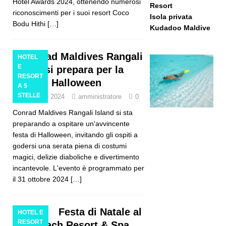
Hotel Awards 2024, ottenendo numerosi
Resort
riconoscimenti per i suoi resort Coco
Isola privata
Bodu Hithi
[…]
Kudadoo Maldive
Conrad Maldives Rangali
HOTEL
E
Island si prepara per la
RESORT
festa di Halloween
A 5
STELLE
24 ottobre 2024
amministratore
0
Conrad Maldives Rangali Island si sta
preparando a ospitare un'avvincente
festa di Halloween, invitando gli ospiti a
godersi una serata piena di costumi
magici, delizie diaboliche e divertimento
incantevole. L'evento è programmato per
il 31 ottobre 2024
[…]
Festa di Natale al
HOTEL E
RESORT
Lily Beach Resort & Spa