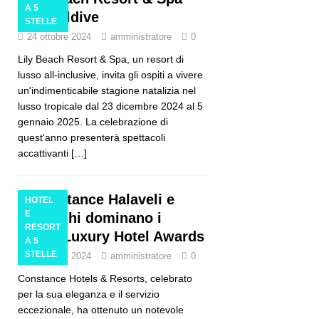
A 5
alle Maldive
STELLE
24 ottobre 2024
amministratore
0
Lily Beach Resort & Spa, un resort di
lusso all-inclusive, invita gli ospiti a vivere
un'indimenticabile stagione natalizia nel
lusso tropicale dal 23 dicembre 2024 al 5
gennaio 2025. La celebrazione di
quest'anno presenterà spettacoli
accattivanti
[…]
Constance Halaveli e
HOTEL
E
Moofushi dominano i
RESORT
World Luxury Hotel Awards
A 5
STELLE
23 ottobre 2024
amministratore
0
Constance Hotels & Resorts, celebrato
per la sua eleganza e il servizio
eccezionale, ha ottenuto un notevole