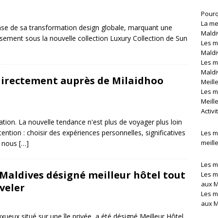
Pourq
La me
hase de sa transformation design globale, marquant une
Maldi
ssement sous la nouvelle collection Luxury Collection de Sun
Les m
]
Maldi
Les m
Maldi
directement auprès de Milaidhoo
Meill
Les m
Meill
Activ
tion. La nouvelle tendance n'est plus de voyager plus loin
ention : choisir des expériences personnelles, significatives
Les m
meille
, nous
[…]
Les m
Maldives désigné meilleur hôtel tout
Les m
aux M
veler
Les m
aux M
ueux situé sur une île privée, a été désigné Meilleur Hôtel