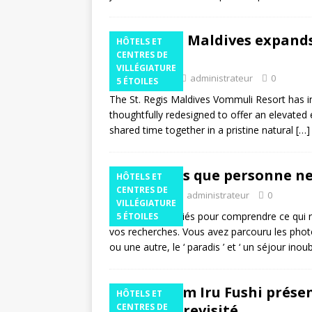
meilleur 
[ 27 avril
St. Regis Maldives expan
HÔTELS ET
d'escapa
Villa
CENTRES DE
VILLÉGIATURE
ÉTOILES
avril 10, 2026
administrateur
0
5 ÉTOILES
The St. Regis Maldives Vommuli Resort has i
thoughtfully redesigned to offer an elevated 
shared time together in a pristine natural
[…]
15 choses que personne ne
HÔTELS ET
CENTRES DE
3 mars 2026
administrateur
0
VILLÉGIATURE
Le guide des initiés pour comprendre ce qui r
5 ÉTOILES
vos recherches. Vous avez parcouru les phot
ou une autre, le ‘ paradis ’ et ‘ un séjour inoub
Sun Siyam Iru Fushi présen
HÔTELS ET
un design revisité
CENTRES DE