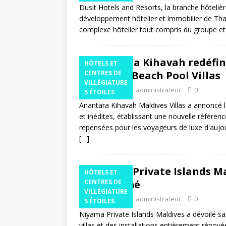
Dusit Hotels and Resorts, la branche hôtelière
développement hôtelier et immobilier de Th
complexe hôtelier tout compris du groupe e
Anantara Kihavah redéfini
HÔTELS ET
nouvelles Beach Pool Villas
CENTRES DE
VILLÉGIATURE
9 juillet 2025
administrateur
0
5 ÉTOILES
Anantara Kihavah Maldives Villas a annoncé le
et inédites, établissant une nouvelle référe
repensées pour les voyageurs de luxe d'aujour
[…]
Niyama Private Islands Ma
HÔTELS ET
transformé
CENTRES DE
VILLÉGIATURE
5 juillet 2025
administrateur
0
5 ÉTOILES
Niyama Private Islands Maldives a dévoilé s
villas et des installations entièrement rénov