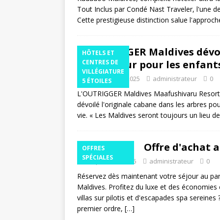
Tout Inclus par Condé Nast Traveler, l'une d
Cette prestigieuse distinction salue l'appro
OUTRIGGER Maldives dévoil
HÔTELS ET
enchanteur pour les enfant
CENTRES DE
VILLÉGIATURE
24 septembre 2025
administrateur
0
5 ÉTOILES
L'OUTRIGGER Maldives Maafushivaru Resort a i
dévoilé l'originale cabane dans les arbres po
vie. « Les Maldives seront toujours un lieu 
Offre d'achat 
OFFRES
SPÉCIALES
3 septembre 2025
administrateur
0
Réservez dès maintenant votre séjour au par
Maldives. Profitez du luxe et des économies e
villas sur pilotis et d'escapades spa sereine
premier ordre,
[…]