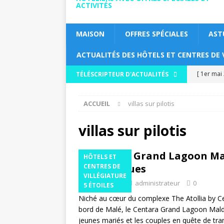
ACTIVITÉS
MAISON
OFFRES SPÉCIALES
AST
ACTUALITÉS DES HÔTELS ET CENTRES DE 
[ 1er mai
TÉLÉSCRIPTEUR D'ACTUALITÉS
HÔTELS E
ACCUEIL
villas sur pilotis
[ 30 avril
une formu
villas sur pilotis
5 ÉTOILES
Centara Grand Lagoon Mald
HÔTELS ET
[ 30 avril
romantiques
CENTRES DE
VILLÉGIATURE
tout com
27 avril 2026
administrateur
0
5 ÉTOILES
ÉTOILES
Niché au cœur du complexe The Atollia by Ce
bord de Malé, le Centara Grand Lagoon Maldive
[ 29 avril
jeunes mariés et les couples en quête de tranq