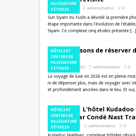
VILLÉGIATURE
26 janvier 2026
administrateur
0
5 ÉTOILES
Sun Siyam Iru Fushi a dévoilé la première p
étape importante dans l'évolution de l'établi
Siyam. Ce complexe cinq étoiles présente
[…
Neuf raisons de réserver 
HÔTELS ET
Maldives
CENTRES DE
VILLÉGIATURE
11 décembre 2025
administrateur
0
5 ÉTOILES
Le voyage de luxe en 2026 est en pleine muta
ni de dépenser plus, mais de voyager avec int
et profondément ancrées dans le lieu. Et oui
L'hôtel Kudadoo 
HÔTELS ET
compris par Condé Nast Tra
CENTRES DE
VILLÉGIATURE
19 octobre 2025
administrateur
0
5 ÉTOILES
Kudadoo Maldives, complexe hôtelier ultra-lux