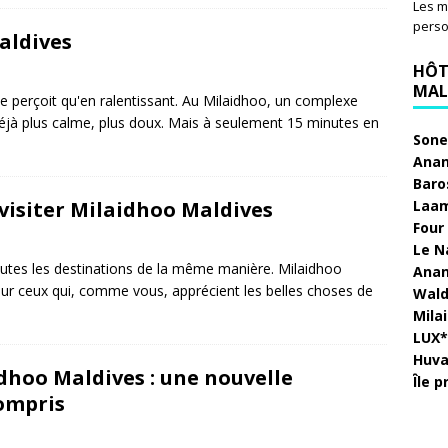
Les m
perso
aldives
HÔT
MAL
ne perçoit qu'en ralentissant. Au Milaidhoo, un complexe
déjà plus calme, plus doux. Mais à seulement 15 minutes en
Sone
Anan
Baro
e visiter Milaidhoo Maldives
Laam
Four
Le N
 toutes les destinations de la même manière. Milaidhoo
Anan
ur ceux qui, comme vous, apprécient les belles choses de
Wald
Mila
LUX* 
Huva
ydhoo Maldives : une nouvelle
Île 
ompris