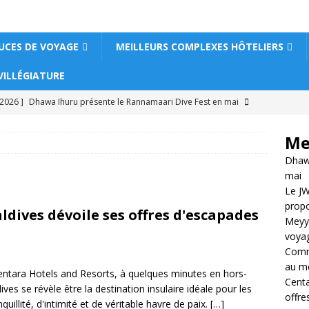
UCES DE VOYAGE
MEILLEURS COMPLEXES HÔTELIERS
VILLÉGIATURE
 2026 ]
Dhawa Ihuru présente le Rannamaari Dive Fest en mai
T CENTRES DE VILLÉGIATURE 5 ÉTOILES
Me
 2026 ]
Le JW Marriott Maldives Kaafu Atoll Island Resort propose
Dhawa
le tout compris de luxe
HÔTELS ET CENTRES DE VILLÉGIATURE
mai
Le JW
propo
ives dévoile ses offres d'escapades
 2026 ]
Meyyafushi Maldives ouvre ses portes avec des voyages
Meyya
voya
pris haut de gamme
HÔTELS ET CENTRES DE VILLÉGIATURE 5
Comme
au me
ntara Hotels and Resorts, à quelques minutes en hors-
Centa
s se révèle être la destination insulaire idéale pour les
 2026 ]
Comment réserver un hôtel de luxe aux Maldives au
offre
uillité, d'intimité et de véritable havre de paix.
[…]