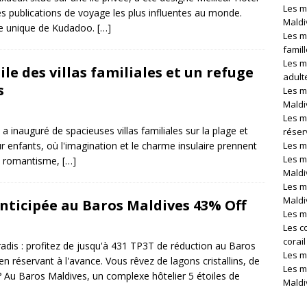
Les m
es publications de voyage les plus influentes au monde.
Maldi
che unique de Kudadoo.
[…]
Les m
famil
Les m
e des villas familiales et un refuge
adult
s
Les m
Maldi
Les m
nauguré de spacieuses villas familiales sur la plage et
réser
ur enfants, où l'imagination et le charme insulaire prennent
Les me
Les m
de romantisme,
[…]
Maldi
Les m
Maldi
anticipée au Baros Maldives 43% Off
Les m
Les c
corai
adis : profitez de jusqu'à 431 TP3T de réduction au Baros
Les m
n réservant à l'avance. Vous rêvez de lagons cristallins, de
Les m
s ? Au Baros Maldives, un complexe hôtelier 5 étoiles de
Maldi