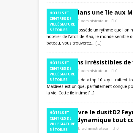
Une île dans une île aux M
HÔTELS ET
CENTRES DE
14 août 2025
administrateur
0
VILLÉGIATURE
La vie insulaire possède un rythme que l'on 
5 ÉTOILES
hôtelier de l'atoll de Baa, le monde semble 
bateau, vous trouverez…
[…]
10 raisons irrésistibles d
HÔTELS ET
CENTRES DE
13 août 2025
administrateur
0
VILLÉGIATURE
Oubliez ces listes de « top 10 » qui traitent
5 ÉTOILES
Maldives est unique, parfaitement conçue po
la vie. Cette île intime
[…]
Dusit ouvre le dusitD2 Fe
HÔTELS ET
escapade dynamique tout c
CENTRES DE
VILLÉGIATURE
28 juillet 2025
administrateur
0
5 ÉTOILES