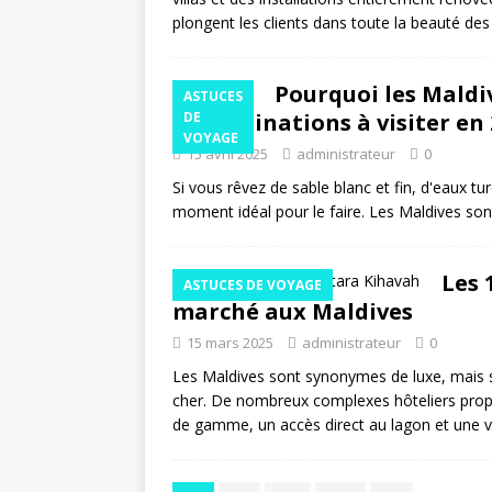
plongent les clients dans toute la beauté de
Pourquoi les Maldiv
ASTUCES
de destinations à visiter en
DE
VOYAGE
15 avril 2025
administrateur
0
Si vous rêvez de sable blanc et fin, d'eaux tu
moment idéal pour le faire. Les Maldives so
Les 
ASTUCES DE VOYAGE
marché aux Maldives
15 mars 2025
administrateur
0
Les Maldives sont synonymes de luxe, mais sé
cher. De nombreux complexes hôteliers pro
de gamme, un accès direct au lagon et une v