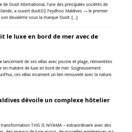
 de Dusit International, l'une des principales sociétés de
aïlande, a ouvert dusitD2 Feydhoo Maldives — le premier
t son deuxième sous la marque Dusit.
[…]
t le luxe en bord de mer avec de
 lancement de ses villas avec piscine et plage, réinventées
nce en matière de luxe en bord de mer. Soigneusement
d'hui, ces villas incarnent un lien renouvelé avec la nature.
ldives dévoile un complexe hôtelier
a transformation THIS IS NIYAMA – extraordinaire avec des
ées, des niveaux de luxe accrus, de nouvelles expériences qui