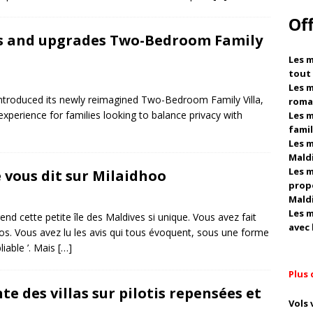
prix
NOUVELLES DE VOYAGE
Of
 2026 ]
Centara Grand Lagoon Maldives dévoile ses offres
ds and upgrades Two-Bedroom Family
des romantiques
HÔTELS ET CENTRES DE VILLÉGIATURE 5
Les m
tout
Les m
ntroduced its newly reimagined Two-Bedroom Family Villa,
roma
experience for families looking to balance privacy with
Les m
famil
Les m
Mald
Les m
 vous dit sur Milaidhoo
propo
Mald
Les m
end cette petite île des Maldives si unique. Vous avez fait
avec 
os. Vous avez lu les avis qui tous évoquent, sous une forme
liable ’. Mais
[…]
Plus 
te des villas sur pilotis repensées et
Vols 