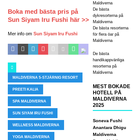
uda
Maldiverna
De bästa
Boka med bästa pris på
nde
dykresorterna på
Sun Siyam Iru Fushi här >>
Maldiverna
på
De bästa resorterna
Dha
Mer info om
Sun Siyam Iru Fushi
för flera öar på
Maldiverna
wa
De bästa
Ihur
handikappvänliga
u
resorterna på
Maldiverna
202
MALDIVERNA 5-STJÄRNIG RESORT
5
MEST BOKADE
PREETI KALIA
HOTELL PÅ
MALDIVERNA
SPA MALDIVERNA
2025
SPE
SUN SIYAM IRU FUSHI
CIA
Soneva Fushi
WELLNESS MALDIVERNA
Anantara Dhigu
LER
Maldiverna
YOGA MALDIVERNA
BJU