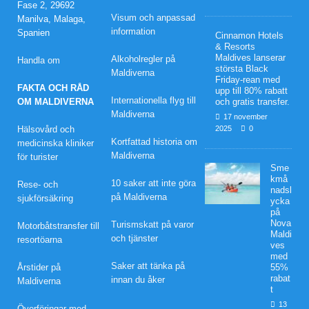
Fase 2, 29692
rean
Visum och anpassad
Manilva, Malaga,
information
Spanien
Cinnamon Hotels
med
& Resorts
Maldives lanserar
Alkoholregler på
upp
Handla om
största Black
Maldiverna
Friday-rean med
till
FAKTA OCH RÅD
upp till 80% rabatt
Internationella flyg till
OM MALDIVERNA
och gratis transfer.
80%
Maldiverna
17 november
Hälsovård och
2025
0
raba
Kortfattad historia om
medicinska kliniker
tt
Maldiverna
för turister
Sme
och
kmå
10 saker att inte göra
Rese- och
nadsl
på Maldiverna
sjukförsäkring
grati
ycka
på
Nova
s
Turismskatt på varor
Motorbåtstransfer till
Maldi
och tjänster
resortöarna
ves
tran
med
Saker att tänka på
Årstider på
55%
sfer.
rabat
innan du åker
Maldiverna
t
13
Överföringar med