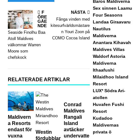
Baros Maldiverna
Sex sinnen Laamu
DAN
F
NÄSTA
Four Seasons
ÖRE
Fånga vinden med
DEN
GÅE
Landaa Giraavaru
NDE
kitesurfvärldsmästare
Nautilus
[17
n Youri Zoon på
Seaside Finolhu Baa
Maldiverna
COMO Cocoa Island
Atoll Maldives
nov
Anantara Kihavah
välkomnar Warren
Maldives Villas
Moore som
emb
Waldorf Astoria
chefskock
er
Maldiverna
Ithaafushi
202
Milaidhoo Island
RELATERADE ARTIKLAR
Resort
5]
LUX* Södra Ari-
Cinn
atollen
Conrad
Huvafen Fushi
amo
Maldives
Resort
n
Rangali
Maldivern
Kudadoo
Island
a Resorts
Maldivernas
Hote
avtäcker
endast för
Westin
privata ö
undervatte
vuxna
ls &
fördubblar