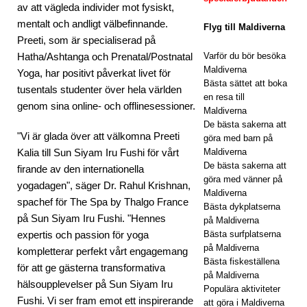
av att vägleda individer mot fysiskt,
[ 24
mentalt och andligt välbefinnande.
Flyg till Maldiverna
nov
Preeti, som är specialiserad på
Hatha/Ashtanga och Prenatal/Postnatal
Varför du bör besöka
emb
Maldiverna
Yoga, har positivt påverkat livet för
Bästa sättet att boka
er
tusentals studenter över hela världen
en resa till
genom sina online- och offlinesessioner.
202
Maldiverna
De bästa sakerna att
5 ]
"Vi är glada över att välkomna Preeti
göra med barn på
Kalia till Sun Siyam Iru Fushi för vårt
Maldiverna
Fira
De bästa sakerna att
firande av den internationella
jul
göra med vänner på
yogadagen", säger Dr. Rahul Krishnan,
Maldiverna
och
spachef för The Spa by Thalgo France
Bästa dykplatserna
på Sun Siyam Iru Fushi. "Hennes
på Maldiverna
nyår
expertis och passion för yoga
Bästa surfplatserna
på
på Maldiverna
kompletterar perfekt vårt engagemang
Bästa fiskeställena
för att ge gästerna transformativa
Vakk
på Maldiverna
hälsoupplevelser på Sun Siyam Iru
Populära aktiviteter
aru
Fushi. Vi ser fram emot ett inspirerande
att göra i Maldiverna