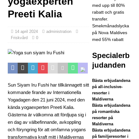
yogaexperten
med upp till 80%
tar
Preeti Kalia
rabatt och gratis
transfer.
med
Smekmånadslycka
Forb
14 april 2024
administration
på Nova Maldives
Friskvård
0
med 55% rabatt
es
Trav
Specialerb
el
judanden
Guid
Bästa erbjudandena
e i
Sun Siyam Iru Fushi har tillkännagett sitt
på all-inclusive-
kommande firande av Internationella
resorter i
jakte
Maldiverna
Yogadagen den 21 juni 2024, med den
n på
Bästa erbjudandena
kända yogaexperten Preeti Kalia.
på romantiska
Gästerna är välkomna att fördjupa sig i
fems
resorter på
en dag av välbefinnande, avkoppling
Maldiverna
tjärn
och föryngring för att omfamna yogans
Bästa erbjudandena
på familjeresorter i
transformativa kraft mitt i Maldivernas
ig