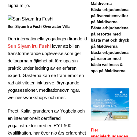
Maldiverna
lugna miljö.
statu
Bästa erbjudandena
på övervattensvillor
s
på Maldiverna
Sun Siyam Iru Fushi Overwater Villa
Bästa erbjudandena
5-
på resorter med
Den internationella yogadagen firande kl
STJ
bästa mat och dryck
Sun Siyam Iru Fushi
lovar att bli en
på Maldiverna
ÄRN
Bästa erbjudandena
transformerande upplevelse som ger
på resorter med
IGA
deltagarna möjlighet att fördjupa sin
bästa wellness &
praktik under ledning av en erfaren
HOT
spa på Maldiverna
expert. Gästerna kan se fram emot en
ELL
rad aktiviteter, inklusive föryngrande
yogasessioner, meditationsövningar,
OC
wellnessworkshops och mer.
H
Preeti Kalia, grundaren av Yogbela och
RES
en internationellt certifierad
ORT
yogainstruktör med en RYT 900-
Fler
kvalifikation, har över nio års erfarenhet
ER
specialerbjudanden