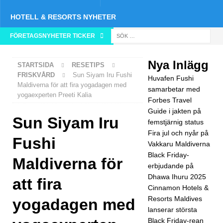
HOTELL & RESORTS NYHETER
FÖRETAGSNYHETER TICKER
[ 26
nov
Nya Inlägg
STARTSIDA
RESETIPS
emb
FRISKVÅRD
Sun Siyam Iru Fushi
Huvafen Fushi
Maldiverna för att fira yogadagen med
er
samarbetar med
yogaexperten Preeti Kalia
Forbes Travel
202
Guide i jakten på
Sun Siyam Iru
5 ]
femstjärnig status
Fira jul och nyår på
Huv
Fushi
Vakkaru Maldiverna
afen
Black Friday-
Maldiverna för
erbjudande på
Fus
Dhawa Ihuru 2025
att fira
Cinnamon Hotels &
hi
Resorts Maldives
yogadagen med
sam
lanserar största
Black Friday-rean
arbe