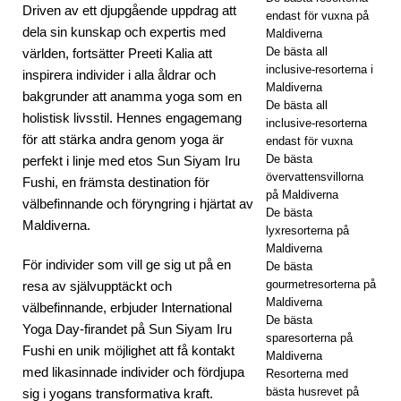
ORT
Driven av ett djupgående uppdrag att
endast för vuxna på
dela sin kunskap och expertis med
Maldiverna
ER
De bästa all
världen, fortsätter Preeti Kalia att
[ 21
inclusive-resorterna i
inspirera individer i alla åldrar och
Maldiverna
bakgrunder att anamma yoga som en
nov
De bästa all
holistisk livsstil. Hennes engagemang
inclusive-resorterna
emb
för att stärka andra genom yoga är
endast för vuxna
De bästa
perfekt i linje med etos Sun Siyam Iru
er
övervattensvillorna
Fushi, en främsta destination för
202
på Maldiverna
välbefinnande och föryngring i hjärtat av
De bästa
5 ]
Maldiverna.
lyxresorterna på
Maldiverna
Blac
För individer som vill ge sig ut på en
De bästa
k
gourmetresorterna på
resa av självupptäckt och
Maldiverna
välbefinnande, erbjuder International
Frid
De bästa
Yoga Day-firandet på Sun Siyam Iru
sparesorterna på
ay-
Fushi en unik möjlighet att få kontakt
Maldiverna
med likasinnade individer och fördjupa
erbj
Resorterna med
bästa husrevet på
sig i yogans transformativa kraft.