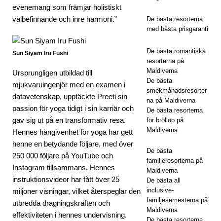
evenemang som främjar holistiskt
Mal
välbefinnande och inre harmoni.”
De bästa resorterna
dive
med bästa prisgaranti
rna
De bästa romantiska
Sun Siyam Iru Fushi
resorterna på
Maldiverna
Ursprungligen utbildad till
5-
De bästa
mjukvaruingenjör med en examen i
smekmånadsresorter
STJ
datavetenskap, upptäckte Preeti sin
na på Maldiverna
passion för yoga tidigt i sin karriär och
ÄRN
De bästa resorterna
gav sig ut på en transformativ resa.
för bröllop på
IGA
Maldiverna
Hennes hängivenhet för yoga har gett
HOT
henne en betydande följare, med över
De bästa
250 000 följare på YouTube och
ELL
familjeresorterna på
Instagram tillsammans. Hennes
Maldiverna
OC
instruktionsvideor har fått över 25
De bästa all
inclusive-
miljoner visningar, vilket återspeglar den
H
familjesemesterna på
utbredda dragningskraften och
RES
Maldiverna
effektiviteten i hennes undervisning.
De bästa resorterna