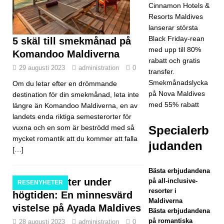
Cinnamon Hotels &
hi
Resorts Maldives
sam
lanserar största
Black Friday-rean
5 skäl till smekmånad på
arbe
med upp till 80%
Komandoo Maldiverna
tar
rabatt och gratis
29 augusti 2023
administration
0
transfer.
med
Smekmånadslycka
Om du letar efter en drömmande
Forb
på Nova Maldives
destination för din smekmånad, leta inte
med 55% rabatt
längre än Komandoo Maldiverna, en av
es
landets enda riktiga semesterorter för
Trav
Specialerb
vuxna och en som är beströdd med så
mycket romantik att du kommer att falla
el
judanden
[…]
Guid
Bästa erbjudandena
e i
Höjdpunkter under
på all-inclusive-
RESENYHETER
resorter i
jakte
högtiden: En minnesvärd
Maldiverna
vistelse på Ayada Maldives
n på
Bästa erbjudandena
på romantiska
28 augusti 2023
administration
0