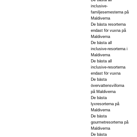
inclusive-
H
familjesemesterna på
RES
Maldiverna
De bästa resorterna
ORT
endast för vuxna på
Maldiverna
ER
De bästa all
[ 21
inclusive-resorterna i
Maldiverna
nov
De bästa all
inclusive-resorterna
emb
endast för vuxna
De bästa
er
övervattensvillorna
202
på Maldiverna
De bästa
5 ]
lyxresorterna på
Maldiverna
Blac
De bästa
k
gourmetresorterna på
Maldiverna
Frid
De bästa