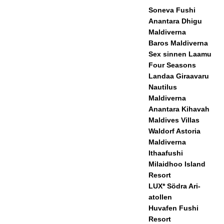
CIA
Soneva Fushi
Anantara Dhigu
LER
Maldiverna
BJU
Baros Maldiverna
Sex sinnen Laamu
DAN
Four Seasons
DEN
Landaa Giraavaru
Nautilus
[17
Maldiverna
nov
Anantara Kihavah
Maldives Villas
emb
Waldorf Astoria
er
Maldiverna
Ithaafushi
202
Milaidhoo Island
Resort
5]
LUX* Södra Ari-
Cinn
atollen
Huvafen Fushi
amo
Resort