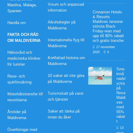
Visum och anpassad
Manilva, Malaga,
Frid
information
Spanien
Cinnamon Hotels
& Resorts
ay-
Maldives lanserar
Alkoholregler på
Handla om
största Black
Maldiverna
rean
Friday-rean med
FAKTA OCH RÅD
upp till 80% rabatt
Internationella flyg till
med
OM MALDIVERNA
och gratis transfer.
Maldiverna
17 november
upp
Hälsovård och
2025
0
Kortfattad historia om
medicinska kliniker
till
Maldiverna
för turister
Sme
80%
kmå
10 saker att inte göra
Rese- och
nadsl
raba
på Maldiverna
sjukförsäkring
ycka
på
tt
Nova
Turismskatt på varor
Motorbåtstransfer till
Maldi
och tjänster
resortöarna
och
ves
med
grati
Saker att tänka på
Årstider på
55%
rabat
innan du åker
Maldiverna
s
t
13
Överföringar med
tran
nove