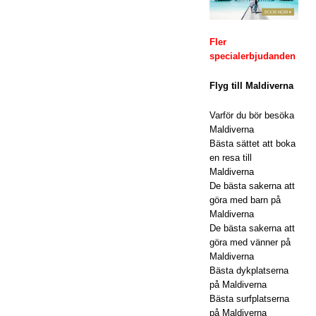
ORT
Fler
ER
specialerbjudanden
[ 24
Flyg till Maldiverna
nov
Varför du bör besöka
emb
Maldiverna
Bästa sättet att boka
er
en resa till
202
Maldiverna
De bästa sakerna att
5 ]
göra med barn på
Maldiverna
Fira
De bästa sakerna att
jul
göra med vänner på
Maldiverna
och
Bästa dykplatserna
på Maldiverna
nyår
Bästa surfplatserna
på
på Maldiverna