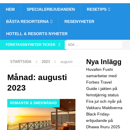
HEM
SPECIALERBJUDANDEN
RESETIPS
BÄSTA RESORTERNA
RESENYHETER
HOTELL & RESORTS NYHETER
FÖRETAGSNYHETER TICKER
[ 26
nov
Nya Inlägg
STARTSIDA
2023
augusti
emb
Huvafen Fushi
er
Månad:
augusti
samarbetar med
Forbes Travel
202
2023
Guide i jakten på
5 ]
femstjärnig status
Fira jul och nyår på
ROMANTIK & SMEKMÅNAD
Huv
Vakkaru Maldiverna
afen
Black Friday-
erbjudande på
Fus
Dhawa Ihuru 2025