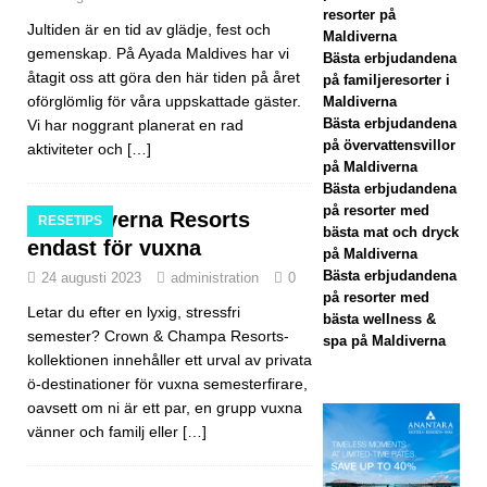
fems
resorter på
Jultiden är en tid av glädje, fest och
Maldiverna
tjärn
gemenskap. På Ayada Maldives har vi
Bästa erbjudandena
åtagit oss att göra den här tiden på året
på familjeresorter i
ig
oförglömlig för våra uppskattade gäster.
Maldiverna
statu
Bästa erbjudandena
Vi har noggrant planerat en rad
på övervattensvillor
aktiviteter och
[…]
s
på Maldiverna
Bästa erbjudandena
5-
på resorter med
Maldiverna Resorts
RESETIPS
STJ
bästa mat och dryck
endast för vuxna
på Maldiverna
ÄRN
Bästa erbjudandena
24 augusti 2023
administration
0
på resorter med
IGA
Letar du efter en lyxig, stressfri
bästa wellness &
semester? Crown & Champa Resorts-
HOT
spa på Maldiverna
kollektionen innehåller ett urval av privata
ELL
ö-destinationer för vuxna semesterfirare,
oavsett om ni är ett par, en grupp vuxna
OC
vänner och familj eller
[…]
H
RES