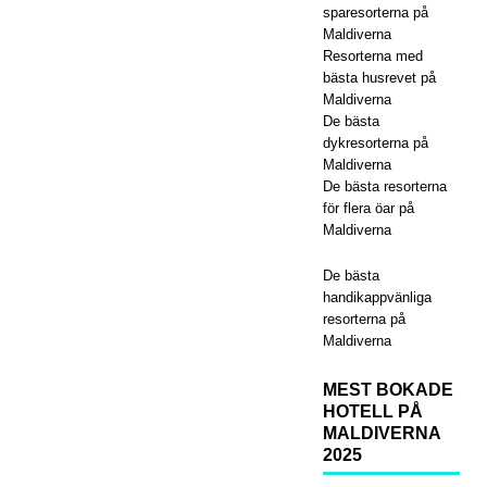
sparesorterna på
ay-
Maldiverna
erbj
Resorterna med
bästa husrevet på
uda
Maldiverna
De bästa
nde
dykresorterna på
Maldiverna
på
De bästa resorterna
Dha
för flera öar på
Maldiverna
wa
De bästa
Ihur
handikappvänliga
u
resorterna på
Maldiverna
202
5
MEST BOKADE
HOTELL PÅ
MALDIVERNA
2025
SPE