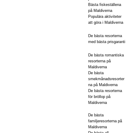
Bästa fiskeställena
Vakk
på Maldiverna
Populära aktiviteter
aru
att göra i Maldiverna
Mal
De bästa resorterna
dive
med bästa prisgaranti
rna
De bästa romantiska
resorterna på
Maldiverna
5-
De bästa
smekmånadsresorter
STJ
na på Maldiverna
ÄRN
De bästa resorterna
för bröllop på
IGA
Maldiverna
HOT
De bästa
ELL
familjeresorterna på
Maldiverna
OC
De bästa all