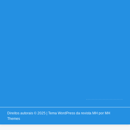
3
d
e
n
o
v
e
m
b
r
o
d
e
2
0
2
5
0
Direitos autorais © 2025 | Tema WordPress da revista MH por
MH
Themes