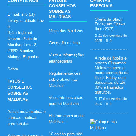
CONTATE-NOS
FATOS E
OFERTAS
CONSELHOS
ESPECIAIS
SOBRE AS
E-mail: info (at)
MALDIVAS
Oferta da Black
luxuryhoteldeals.trav
Friday em Dhawa
el
Ihuru 2025
Mapa das Maldivas
Björn Ingbrant
21 de novembro de
Urbano. Praia de
2025
0
Geografia e clima
Manilva, Fase 2,
29692 Manilva,
Visto e informações
Málaga, Espanha
A rede de hotéis e
alfandegárias
resorts Cinnamon
Maldives lança a
Sobre
maior promoção da
Regulamentações
Black Friday com
sobre álcool nas
FATOS E
descontos de até
Maldivas
CONSELHOS
80% e traslados
gratuitos.
SOBRE AS
Voos internacionais
17 de novembro de
MALDIVAS
para as Maldivas
2025
0
Assistência médica e
História concisa das
clínicas médicas
L
Maldivas
para turistas
u
a
10 coisas para não
Seguro de viagem e
d