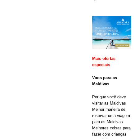
ESPECIAIS
[ 17 de
novembro de
2025 ]
A
rede de
Mais ofertas
hotéis e
especiais
resorts
Voos para as
Cinnamon
Maldivas
Maldives
Por que você deve
lança a
visitar as Maldivas
Melhor maneira de
maior
reservar uma viagem
para as Maldivas
promoção da
Melhores coisas para
Black Friday
fazer com crianças