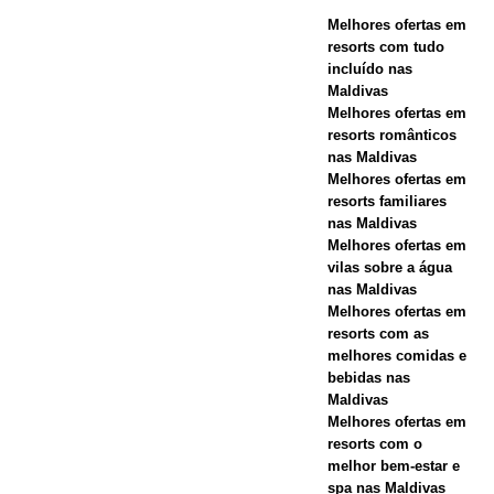
Melhores ofertas em
Maldives.
resorts com tudo
HOTÉIS E
incluído nas
Maldivas
RESORTS 5
Melhores ofertas em
resorts românticos
ESTRELAS
nas Maldivas
Melhores ofertas em
[ 21 de
resorts familiares
novembro de
nas Maldivas
Melhores ofertas em
2025 ]
vilas sobre a água
nas Maldivas
Oferta da
Melhores ofertas em
Black Friday
resorts com as
melhores comidas e
em Dhawa
bebidas nas
Maldivas
Ihuru 2025
Melhores ofertas em
resorts com o
melhor bem-estar e
OFERTAS
spa nas Maldivas