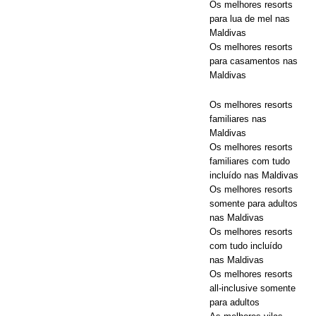
Os melhores resorts
Maldives
para lua de mel nas
com
Maldivas
Os melhores resorts
desconto no
para casamentos nas
Maldivas
código 55%.
Os melhores resorts
familiares nas
OFERTAS
Maldivas
Os melhores resorts
ESPECIAIS
familiares com tudo
incluído nas Maldivas
Os melhores resorts
somente para adultos
nas Maldivas
Os melhores resorts
com tudo incluído
nas Maldivas
Os melhores resorts
all-inclusive somente
para adultos