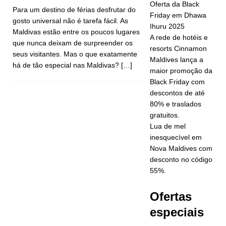
busca da
Oferta da Black
Para um destino de férias desfrutar do
Friday em Dhawa
classificação
gosto universal não é tarefa fácil. As
Ihuru 2025
Maldivas estão entre os poucos lugares
de cinco
A rede de hotéis e
que nunca deixam de surpreender os
resorts Cinnamon
estrelas.
seus visitantes. Mas o que exatamente
Maldives lança a
há de tão especial nas Maldivas?
[…]
HOTÉIS E
maior promoção da
Black Friday com
RESORTS 5
descontos de até
ESTRELAS
80% e traslados
gratuitos.
[ 24 de
Lua de mel
inesquecível em
novembro de
Nova Maldives com
2025 ]
desconto no código
55%.
Celebre o
Natal e o
Ofertas
Ano Novo no
especiais
Vakkaru