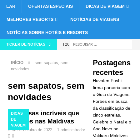
LAR
OFERTAS ESPECIAIS
DICAS DE VIAGEM
MELHORES RESORTS
NOTÍCIAS DE VIAGENS
NOTÍCIAS SOBRE HOTÉIS E RESORTS
TICKER DE NOTÍCIAS
[ 26 de
novembro de
Postagens
INÍCIO
sem sapatos, sem
2025 ]
novidades
recentes
Huvafen
Huvafen Fushi
sem sapatos, sem
Fushi firma
firma parceria com
o Guia de Viagens
novidades
parceria com
Forbes em busca
da classificação de
o Guia de
8 coisas incríveis que
DICAS
cinco estrelas.
Viagens
DE
amamos nas Maldivas
Celebre o Natal e o
VIAGEM
Ano Novo no
Forbes em
30 de outubro de 2022
administrador
Vakkaru Maldives.
0