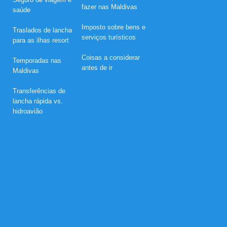
fazer nas Maldivas
e
saúde
m
e
Imposto sobre bens e
Traslados de lancha
l
serviços turísticos
para as ilhas resort
i
n
e
Coisas a considerar
Temporadas nas
s
antes de ir
Maldivas
q
u
e
Transferências de
c
lancha rápida vs.
í
hidroavião
v
e
l
e
m
N
o
v
a
M
a
l
d
i
v