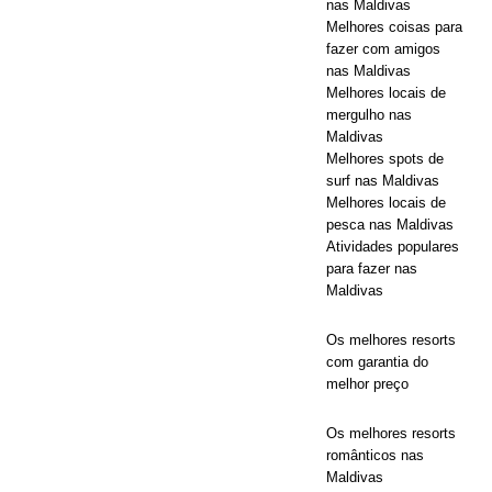
nas Maldivas
com
Melhores coisas para
fazer com amigos
descontos
nas Maldivas
de até 80% e
Melhores locais de
mergulho nas
traslados
Maldivas
Melhores spots de
gratuitos.
surf nas Maldivas
Melhores locais de
OFERTAS
pesca nas Maldivas
ESPECIAIS
Atividades populares
para fazer nas
[ 13 de
Maldivas
novembro de
Os melhores resorts
2025 ]
Lua
com garantia do
melhor preço
de mel
inesquecível
Os melhores resorts
românticos nas
em Nova
Maldivas