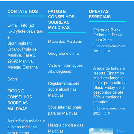
CONTATE-NOS
FATOS E
OFERTAS
CONSELHOS
ESPECIAIS
SOBRE AS
E-mail: info (at)
MALDIVAS
Oferta da Black
luxuryhoteldeals.trav
Friday em Dhawa
el
Ihuru 2025
Mapa das Maldivas
Björn Ingbrant
21 de novembro de
Urbano. Praia de
2025
0
Geografia e clima
Manilva, Fase 2,
29692 Manilva,
Visto e informações
Málaga, Espanha
A rede de hotéis e
alfandegárias
resorts Cinnamon
Maldives lança a
Sobre
maior promoção da
Regulamentações
Black Friday com
sobre álcool nas
FATOS E
descontos de até
Maldivas
CONSELHOS
80% e traslados
gratuitos.
SOBRE AS
Voos internacionais
17 de novembro de
MALDIVAS
para as Maldivas
2025
0
Assistência médica e
História concisa das
clínicas médicas
Lua
Maldivas
para turistas