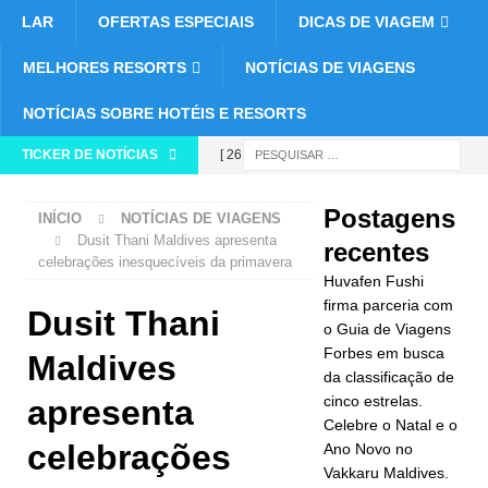
LAR
OFERTAS ESPECIAIS
DICAS DE VIAGEM
MELHORES RESORTS
NOTÍCIAS DE VIAGENS
NOTÍCIAS SOBRE HOTÉIS E RESORTS
TICKER DE NOTÍCIAS
[ 26 de
novembro de
Postagens
INÍCIO
NOTÍCIAS DE VIAGENS
2025 ]
Dusit Thani Maldives apresenta
recentes
celebrações inesquecíveis da primavera
Huvafen
Huvafen Fushi
Fushi firma
firma parceria com
Dusit Thani
o Guia de Viagens
parceria com
Forbes em busca
Maldives
da classificação de
o Guia de
cinco estrelas.
apresenta
Viagens
Celebre o Natal e o
celebrações
Ano Novo no
Forbes em
Vakkaru Maldives.