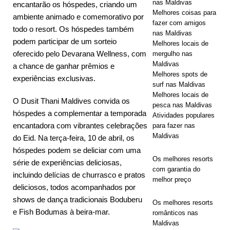
nas Maldivas
encantarão os hóspedes, criando um
com
Melhores coisas para
ambiente animado e comemorativo por
fazer com amigos
descontos
todo o resort. Os hóspedes também
nas Maldivas
podem participar de um sorteio
de até 80% e
Melhores locais de
oferecido pelo Devarana Wellness, com
mergulho nas
traslados
Maldivas
a chance de ganhar prêmios e
Melhores spots de
experiências exclusivas.
gratuitos.
surf nas Maldivas
Melhores locais de
OFERTAS
O Dusit Thani Maldives convida os
pesca nas Maldivas
hóspedes a complementar a temporada
ESPECIAIS
Atividades populares
encantadora com vibrantes celebrações
para fazer nas
[ 13 de
Maldivas
do Eid. Na terça-feira, 10 de abril, os
novembro de
hóspedes podem se deliciar com uma
Os melhores resorts
série de experiências deliciosas,
2025 ]
Lua
com garantia do
incluindo delícias de churrasco e pratos
melhor preço
de mel
deliciosos, todos acompanhados por
shows de dança tradicionais Boduberu
inesquecível
Os melhores resorts
e Fish Bodumas à beira-mar.
românticos nas
em Nova
Maldivas