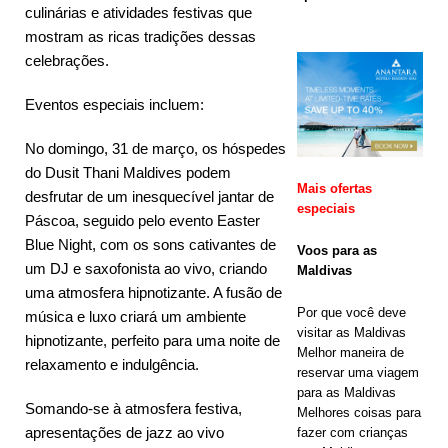
culinárias e atividades festivas que
ESPECIAIS
mostram as ricas tradições dessas
[ 17 de
celebrações.
novembro de
Eventos especiais incluem:
2025 ]
A
No domingo, 31 de março, os hóspedes
rede de
do Dusit Thani Maldives podem
Mais ofertas
hotéis e
desfrutar de um inesquecível jantar de
especiais
Páscoa, seguido pelo evento Easter
resorts
Blue Night, com os sons cativantes de
Voos para as
Cinnamon
um DJ e saxofonista ao vivo, criando
Maldivas
uma atmosfera hipnotizante. A fusão de
Maldives
Por que você deve
música e luxo criará um ambiente
lança a
visitar as Maldivas
hipnotizante, perfeito para uma noite de
Melhor maneira de
maior
relaxamento e indulgência.
reservar uma viagem
para as Maldivas
promoção da
Somando-se à atmosfera festiva,
Melhores coisas para
Black Friday
apresentações de jazz ao vivo
fazer com crianças