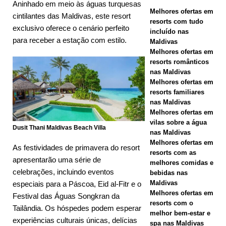
Aninhado em meio às águas turquesas
Melhores ofertas em
Maldives.
cintilantes das Maldivas, este resort
resorts com tudo
exclusivo oferece o cenário perfeito
HOTÉIS E
incluído nas
para receber a estação com estilo.
Maldivas
RESORTS 5
Melhores ofertas em
resorts românticos
ESTRELAS
nas Maldivas
Melhores ofertas em
[ 21 de
resorts familiares
novembro de
nas Maldivas
Melhores ofertas em
2025 ]
vilas sobre a água
Dusit Thani Maldivas Beach Villa
nas Maldivas
Oferta da
Melhores ofertas em
As festividades de primavera do resort
Black Friday
resorts com as
apresentarão uma série de
melhores comidas e
em Dhawa
celebrações, incluindo eventos
bebidas nas
Maldivas
especiais para a Páscoa, Eid al-Fitr e o
Ihuru 2025
Melhores ofertas em
Festival das Águas Songkran da
resorts com o
Tailândia. Os hóspedes podem esperar
melhor bem-estar e
experiências culturais únicas, delícias
OFERTAS
spa nas Maldivas