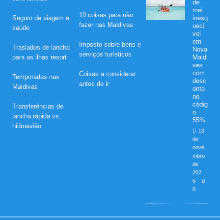
de
mel
10 coisas para não
Seguro de viagem e
inesq
fazer nas Maldivas
uecí
saúde
vel
em
Imposto sobre bens e
Traslados de lancha
Nova
serviços turísticos
para as ilhas resort
Maldi
ves
com
Coisas a considerar
Temporadas nas
desc
antes de ir
Maldivas
onto
no
códig
Transferências de
o
lancha rápida vs.
55%.
hidroavião
13
de
nove
mbro
de
202
5
0