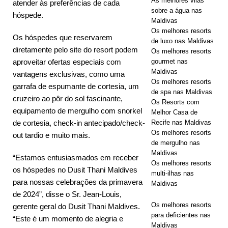
As melhores vilas
atender às preferências de cada
sobre a água nas
hóspede.
Maldivas
Os melhores resorts
Os hóspedes que reservarem
de luxo nas Maldivas
diretamente pelo site do resort podem
Os melhores resorts
aproveitar ofertas especiais com
gourmet nas
Maldivas
vantagens exclusivas, como uma
Os melhores resorts
garrafa de espumante de cortesia, um
de spa nas Maldivas
cruzeiro ao pôr do sol fascinante,
Os Resorts com
equipamento de mergulho com snorkel
Melhor Casa de
de cortesia, check-in antecipado/check-
Recife nas Maldivas
Os melhores resorts
out tardio e muito mais.
de mergulho nas
Maldivas
“Estamos entusiasmados em receber
Os melhores resorts
os hóspedes no Dusit Thani Maldives
multi-ilhas nas
para nossas celebrações da primavera
Maldivas
de 2024”, disse o Sr. Jean-Louis,
Os melhores resorts
gerente geral do Dusit Thani Maldives.
para deficientes nas
“Este é um momento de alegria e
Maldivas