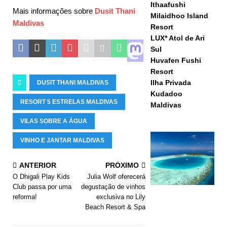
Ithaafushi
Mais informações sobre
Dusit Thani
Milaidhoo Island
Maldivas
Resort
LUX* Atol de Ari
Sul
Huvafen Fushi
Resort
Ilha Privada
DUSIT THANI MALDIVAS
Kudadoo
RESORT 5 ESTRELAS MALDIVAS
Maldivas
VILAS SOBRE A ÁGUA
VINHO E JANTAR MALDIVAS
ANTERIOR
PRÓXIMO
O Dhigali Play Kids
Julia Wolf oferecerá
Club passa por uma
degustação de vinhos
reforma!
exclusiva no Lily
Beach Resort & Spa