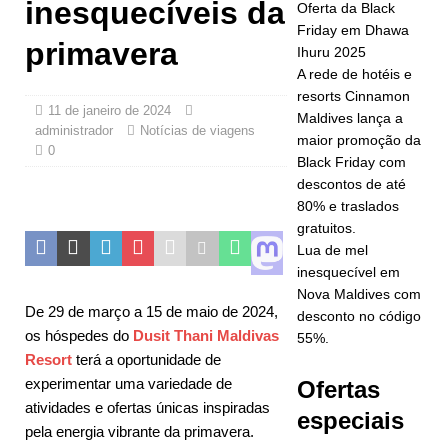
busca da
inesquecíveis da
Oferta da Black
Friday em Dhawa
classificação
primavera
Ihuru 2025
de cinco
A rede de hotéis e
resorts Cinnamon
estrelas.
11 de janeiro de 2024
Maldives lança a
administrador
Notícias de viagens
HOTÉIS E
maior promoção da
0
Black Friday com
RESORTS 5
descontos de até
ESTRELAS
80% e traslados
gratuitos.
[ 24 de
Lua de mel
inesquecível em
novembro de
Nova Maldives com
2025 ]
De 29 de março a 15 de maio de 2024,
desconto no código
os hóspedes do
Dusit Thani Maldivas
55%.
Celebre o
Resort
terá a oportunidade de
Natal e o
experimentar uma variedade de
Ofertas
atividades e ofertas únicas inspiradas
Ano Novo no
especiais
pela energia vibrante da primavera.
Vakkaru