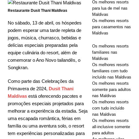
Os melhores resorts
Maldives
para lua de mel nas
Restaurante Dusit Thani Maldivas
com
Maldivas
Os melhores resorts
No sábado, 13 de abril, os hóspedes
desconto no
para casamentos nas
podem esperar uma tarde repleta de
Maldivas
código 55%.
jogos, música, churrasco, bebidas e
delícias especiais preparadas pela
Os melhores resorts
equipe culinária do resort, além de
familiares nas
OFERTAS
Maldivas
comemorar o Ano Novo tailandês, o
Os melhores resorts
ESPECIAIS
Songkran.
familiares com tudo
incluído nas Maldivas
Como parte das Celebrações da
Os melhores resorts
Primavera de 2024,
Dusit Thani
somente para adultos
Maldivas
está oferecendo pacotes e
nas Maldivas
Os melhores resorts
promoções especiais projetados para
com tudo incluído
melhorar a experiência da estadia. Seja
nas Maldivas
uma escapada romântica, férias em
Os melhores resorts
família ou uma aventura solo, o resort
all-inclusive somente
tem experiências personalizadas para
para adultos