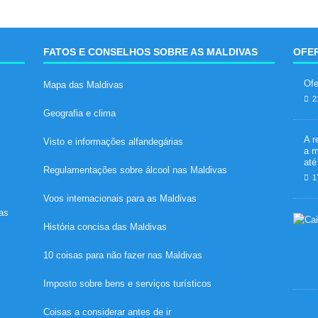
FATOS E CONSELHOS SOBRE AS MALDIVAS
OFER
Ofe
Mapa das Maldivas
2
Geografia e clima
A r
Visto e informações alfandegárias
a m
até
Regulamentações sobre álcool nas Maldivas
1
Voos internacionais para as Maldivas
tas
História concisa das Maldivas
10 coisas para não fazer nas Maldivas
Imposto sobre bens e serviços turísticos
Coisas a considerar antes de ir