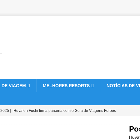
 DE VIAGEM
MELHORES RESORTS
NOTÍCIAS DE V
 2025 ]
Huvafen Fushi firma parceria com o Guia de Viagens Forbes
cação de cinco estrelas.
HOTÉIS E RESORTS 5 ESTRELAS
Po
 2025 ]
Celebre o Natal e o Ano Novo no Vakkaru Maldives.
Huvaf