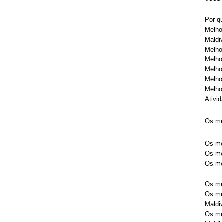
Por q
Melho
Maldi
Melho
Melho
Melho
Melho
Melho
Ativi
Os me
Os me
Os me
Os me
Os me
Os me
Maldi
Os me