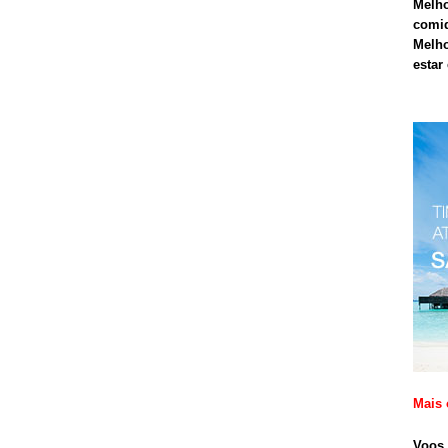
Melho
comid
Melho
estar
Mais 
Voos 