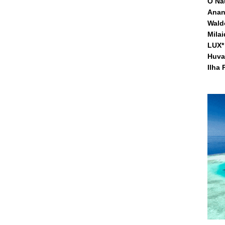
O Na
Anan
Waldo
Mila
LUX* 
Huva
Ilha