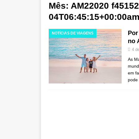
HOTÉIS E RESORTS
Mês:
AM22020 f45152
[ 21 de novembro de
04T06:45:15+00:00amT
ESPECIAIS
Por
NOTÍCIAS DE VIAGENS
[ 17 de novembro de
no 
promoção da Black F
4 d
ESPECIAIS
As Ma
[ 13 de novembro de
mundo
em fa
no código 55%.
O
pode