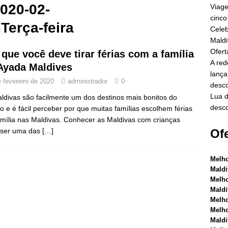
 5 ESTRELAS
020-02-
Viage
cinco
 2025 ]
Oferta da Black Friday em Dhawa Ihuru 2025
OFERTAS
erça-feira
Celeb
Maldi
Ofert
 que você deve tirar férias com a família
 2025 ]
A rede de hotéis e resorts Cinnamon Maldives lança a maior
A red
Ayada Maldives
riday com descontos de até 80% e traslados gratuitos.
OFERTAS
lança
e fevereiro de 2020
administrador
0
desco
Lua d
ldivas são facilmente um dos destinos mais bonitos do
desco
 2025 ]
 e é fácil perceber por que muitas famílias escolhem férias
Lua de mel inesquecível em Nova Maldives com desconto
mília nas Maldivas. Conhecer as Maldivas com crianças
FERTAS ESPECIAIS
 ser uma das
[…]
Ofe
Melho
Maldi
Melho
Maldi
Melho
Melho
Maldi