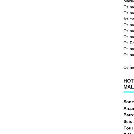
Maldi
Os me
Os me
As me
Os me
Os me
Os me
Os Re
Os me
Os me
Os me
HOT
MAL
Sone
Anan
Baro
Seis
Four