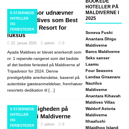
BOOKEDE
HOTELLER PÅ
Tripadvisor udnævner
MALDIVERNE I
5-STJERNEDE
2025
HOTELLER
Ayada Maldives som Best
OG
of the Best Resort for
FERIESTEDER
Soneva Fushi
luksus
Anantara Dhigu
22. januar 2025
admin
0
Maldiverne
Baros Maldiverne
Ayada Maldives er blevet anerkendt som
Seks sanser
nr. 1 rejsende-rangeret som det bedste
Laamu
af det bedste feriested på Maldiverne af
Four Seasons
Tripadvisor for 2024. Denne
Landaa Giraavaru
prestigefyldte anerkendelse, baseret på
Nautilus
autentiske gæsteanmeldelser, fremhæver
Maldiverne
resortets dedikation til
[…]
Anantara Kihavah
Maldives Villas
Fejr kærligheden på
Waldorf Astoria
5-STJERNEDE
HOTELLER
Maldiverne
Dusit Thani Maldiverne
OG
Ithaafushi
20. januar 2025
admin
0
FERIESTEDER
Milaidhoo Island