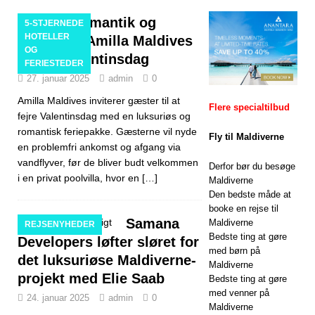
Black Friday-
Oplev romantik og
5-STJERNEDE
udsalg med op
HOTELLER
luksus på Amilla Maldives
OG
til 80% rabat og
denne Valentinsdag
FERIESTEDER
gratis transport
27. januar 2025
admin
0
Amilla Maldives inviterer gæster til at
SÆRLIGE
Flere specialtilbud
fejre Valentinsdag med en luksuriøs og
TILBUD
romantisk feriepakke. Gæsterne vil nyde
Fly til Maldiverne
en problemfri ankomst og afgang via
[13. november
vandflyver, før de bliver budt velkommen
Derfor bør du besøge
2025]
i en privat poolvilla, hvor en
[…]
Maldiverne
Den bedste måde at
Bryllupsrejse-
booke en rejse til
Samana
lykke på Nova
Maldiverne
REJSENYHEDER
Bedste ting at gøre
Developers løfter sløret for
Maldives med
med børn på
det luksuriøse Maldiverne-
Maldiverne
55% rabat
projekt med Elie Saab
Bedste ting at gøre
SÆRLIGE
med venner på
24. januar 2025
admin
0
Maldiverne