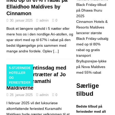
Black Friday-tilbud
status
5-
Ellaidhoo Maldives by
på Dhawa Ihuru
Cinnamon
STJERNEDE
2025
30. januar 2025
admin
0
Cinnamon Hotels &
HOTELLER OG
Resorts Maldives
Book et længere ophold i 5 nætter eller
FERIESTEDER
lancerer største
mere hos os i den nordlige Ari-atollen, og
Black Friday-udsalg
spar stort med op til 67% i rabat på den
[24. november
med op til 80%
bedst tilgængelige pris sammen med
2025]
Fejr jul
rabat og gratis
mange andre fordele. Oplev
[…]
transport
og nytår på
Bryllupsrejse-lykke
Vakkaru
på Nova Maldives
Fejr Valentinsdag med
5-STJERNEDE
med 55% rabat
HOTELLER
levende portrætter af Jo
Maldiverne
OG
Bird på Kuramathi
FERIESTEDER
5-STJERNEDE
Særlige
Maldiverne
tilbud
HOTELLER OG
28. januar 2025
admin
0
FERIESTEDER
I februar 2025 vil det luksuriøse
Bedste tilbud på
altomfattende feriested Kuramathi
[21. november
feriesteder med alt
Maldives byde gæster velkommen til at