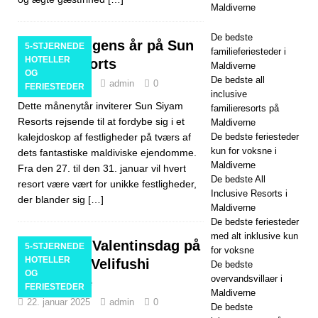
Maldiverne
De bedste
Fejr Slangens år på Sun
5-STJERNEDE
familieferiesteder i
HOTELLER
Siyam Resorts
Maldiverne
OG
De bedste all
23. januar 2025
admin
0
FERIESTEDER
inclusive
Dette månenytår inviterer Sun Siyam
familieresorts på
Resorts rejsende til at fordybe sig i et
Maldiverne
kalejdoskop af festligheder på tværs af
De bedste feriesteder
kun for voksne i
dets fantastiske maldiviske ejendomme.
Maldiverne
Fra den 27. til den 31. januar vil hvert
De bedste All
resort være vært for unikke festligheder,
Inclusive Resorts i
der blander sig
[…]
Maldiverne
De bedste feriesteder
med alt inklusive kun
Sig ja til Valentinsdag på
5-STJERNEDE
for voksne
HOTELLER
Cinnamon Velifushi
De bedste
OG
overvandsvillaer i
Maldiverne
FERIESTEDER
Maldiverne
22. januar 2025
admin
0
De bedste