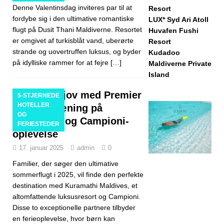
Denne Valentinsdag inviteres par til at
Resort
fordybe sig i den ultimative romantiske
LUX* Syd Ari Atoll
flugt på Dusit Thani Maldiverne. Resortet
Huvafen Fushi
er omgivet af turkisblåt vand, uberørte
Resort
strande og uovertruffen luksus, og byder
Kudadoo
på idylliske rammer for at fejre
[…]
Maldiverne Private
Island
Familiesjov med Premier
5-STJERNEDE
HOTELLER
League-træning på
OG
Kuramathi og Campioni-
FERIESTEDER
oplevelse
17. januar 2025
admin
0
Familier, der søger den ultimative
sommerflugt i 2025, vil finde den perfekte
destination med Kuramathi Maldives, et
altomfattende luksusresort og Campioni.
Disse to exceptionelle partnere tilbyder
en ferieoplevelse, hvor børn kan