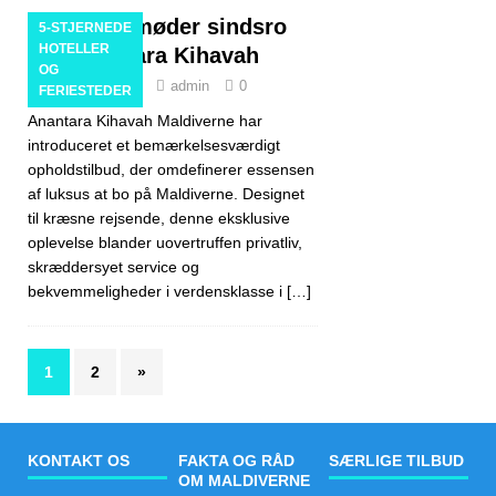
Luksus møder sindsro
5-STJERNEDE
HOTELLER
hos Anantara Kihavah
OG
10. januar 2025
admin
0
FERIESTEDER
Anantara Kihavah Maldiverne har
introduceret et bemærkelsesværdigt
opholdstilbud, der omdefinerer essensen
af luksus at bo på Maldiverne. Designet
til kræsne rejsende, denne eksklusive
oplevelse blander uovertruffen privatliv,
skræddersyet service og
bekvemmeligheder i verdensklasse i
[…]
1
2
»
KONTAKT OS
FAKTA OG RÅD
SÆRLIGE TILBUD
OM MALDIVERNE