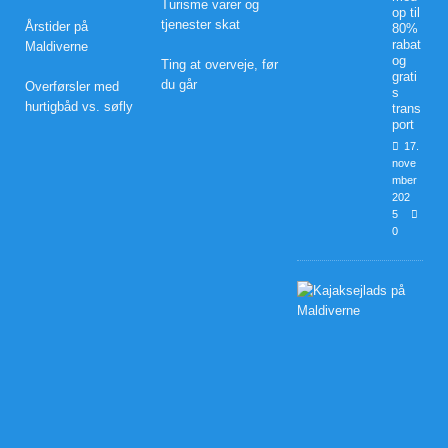
Turisme varer og
op til
tjenester skat
Årstider på
80%
rabat
Maldiverne
og
Ting at overveje, før
grati
du går
Overførsler med
s
hurtigbåd vs. søfly
trans
port
17.
nove
mber
202
5
0
B
r
y
l
l
u
p
s
r
e