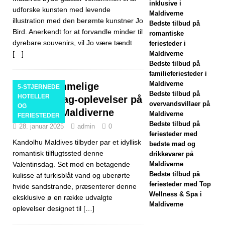
inklusive i
2025]
Black
udforske kunsten med levende
Maldiverne
illustration med den berømte kunstner Jo
Bedste tilbud på
Friday-tilbud på
Bird. Anerkendt for at forvandle minder til
romantiske
Dhawa Ihuru
dyrebare souvenirs, vil Jo være tændt
feriesteder i
[…]
Maldiverne
2025
Bedste tilbud på
familieferiesteder i
SÆRLIGE
Maldiverne
Uforglemmelige
5-STJERNEDE
TILBUD
Bedste tilbud på
HOTELLER
Valentinsdag-oplevelser på
overvandsvillaer på
OG
[17. november
Kandolhu Maldiverne
Maldiverne
FERIESTEDER
Bedste tilbud på
28. januar 2025
admin
0
2025]
feriesteder med
Kandolhu Maldives tilbyder par et idyllisk
Cinnamon
bedste mad og
romantisk tilflugtssted denne
drikkevarer på
Hotels &
Valentinsdag. Set mod en betagende
Maldiverne
Bedste tilbud på
kulisse af turkisblåt vand og uberørte
Resorts
feriesteder med Top
hvide sandstrande, præsenterer denne
Wellness & Spa i
Maldives
eksklusive ø en række udvalgte
Maldiverne
oplevelser designet til
[…]
lancerer største