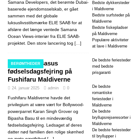
TILBUD
Samana Developers, det berømte Dubai-
Bedste dykkersteder
baserede ejendomsselskab, er gået
i Maldiverne
Bedste surfsteder på
sammen med det globale
Maldiverne
luksuslivsstilsmærke ELIE SAAB for at
Bedste fiskepladser
afsløre det længe ventede Samana
på Maldiverne
Ocean Views-interiør fra ELIE SAAB-
Populære aktiviteter
projektet. Den store lancering tog
[…]
at lave i Maldiverne
De bedste feriesteder
Bipasha Basus
BERØMTHEDER
med bedste
fødselsdagsfejring på
prisgaranti
Fushifaru Maldiverne
De bedste
24. januar 2025
admin
0
romantiske
Fushifaru Maldiverne havde det
feriesteder i
privilegium at være vært for Bollywood-
Maldiverne
powerparret Karan Singh Grover og
De bedste
bryllupsrejseresorter i
Bipasha Basu til en mindeværdig
Maldiverne
fødselsdagsfejring. Ledsaget af deres
De bedste feriesteder
datter nød familien den rolige skønhed
til bryllupper i
og ægte gæstfrihed
[…]