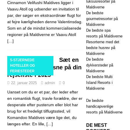
luksusresorter på
Cinnamon Velifushi Maldives ligger i
Maldiverne
Vaavu Atoll og udsender en invitation til
De bedste
par, der søger en ekstraordinær flugt for
gourmetresorter på
at fejre kærligheden denne Valentinsdag.
Maldiverne
Som en af de mindst kommercialiserede
De bedste spa
regioner på Maldiverne er Vaavu Atoll
resorts på Maldiverne
[…]
Resorterne med det
bedste husrev på
Maldiverne
Sæt en
De bedste
5-STJERNEDE
dykkersteder på
HOTELLER OG
ferie kun for voksne på din
Maldiverne
FERIESTEDER
rejseliste i 2025
De bedste Multi
Island Resorts i
22. januar 2025
admin
0
Maldiverne
Uanset om du er et par, der leder efter
en romantisk flugt, travle forældre, der er
De bedste
desperate efter pusterum eller blot har
handicapvenlige
brug for et fredeligt tilflugtssted, vil
resorts på Maldiverne
Komandoo Maldives være lige det, du
længes efter. En lille,
[…]
DE MEST