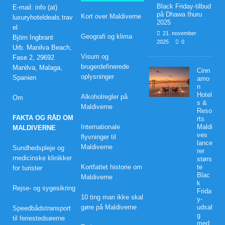
Black Friday-tilbud
E-mail: info (at)
på Dhawa Ihuru
Kort over Maldiverne
luxuryhoteldeals.trav
2025
el
21. november
Geografi og klima
Björn Ingbrant
2025
0
Urb. Manilva Beach,
Visum og
Fase 2, 29692
brugerdefinerede
Manilva, Malaga,
Cinn
oplysninger
Spanien
amo
n
Hotel
Alkoholregler på
Om
s &
Maldiverne
Reso
FAKTA OG RÅD OM
rts
Internationale
Maldi
MALDIVERNE
ves
flyvninger til
lance
Maldiverne
Sundhedspleje og
rer
medicinske klinikker
størs
Kortfattet historie om
te
for turister
Blac
Maldiverne
k
Rejse- og sygesikring
Frida
10 ting man ikke skal
y-
gøre på Maldiverne
udsal
Speedbådstransport
g
til feriestedsøerne
med