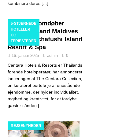
kombinere deres
[…]
Centara omdøber
5-STJERNEDE
HOTELLER
Centara Grand Maldives
OG
som Machchafushi Island
FERIESTEDER
Resort & Spa
16. januar 2025
admin
0
Centara Hotels & Resorts er Thailands
førende hoteloperatør, har annonceret
lanceringen af The Centara Collection,
en kurateret portefølje af enestående
ejendomme, der hylder individualitet,
ægthed og kreativitet, for at fordybe
gæster i ånden
[…]
REJSENYHEDER