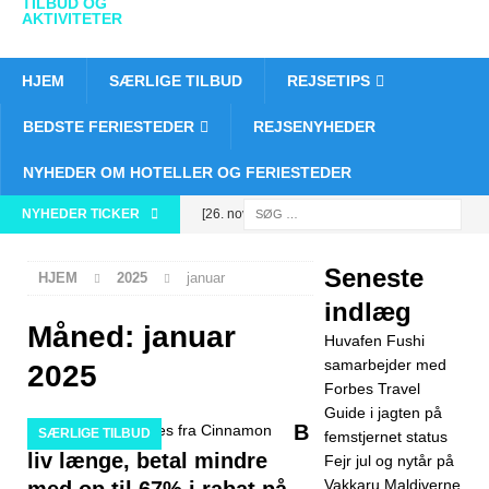
TILBUD OG
AKTIVITETER
HJEM
SÆRLIGE TILBUD
REJSETIPS
BEDSTE FERIESTEDER
REJSENYHEDER
NYHEDER OM HOTELLER OG FERIESTEDER
NYHEDER TICKER
[26. november
2025]
Huvafen
Seneste
HJEM
2025
januar
Fushi
indlæg
samarbejder
Måned:
januar
Huvafen Fushi
med Forbes
samarbejder med
2025
Forbes Travel
Travel Guide i
Guide i jagten på
B
SÆRLIGE TILBUD
femstjernet status
jagten på
liv længe, betal mindre
Fejr jul og nytår på
femstjernet
Vakkaru Maldiverne
med op til 67% i rabat på