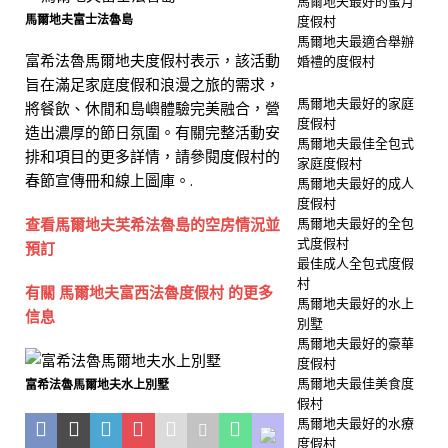
馬爾地夫最好的蜜月
馬爾地夫富士法魯島
度假村
馬爾地夫最適合舉辦
富希法魯馬爾地夫度假村表示，該活動
婚禮的度假村
旨在滿足家庭度假和浪漫之旅的需求，
馬爾地夫最好的家庭
將餐飲、休閒和島嶼體驗完美融合，營
度假村
造出濃厚的節日氛圍。有關完整活動安
馬爾地夫最佳全包式
排和項目的更多詳情，請參閱度假村的
家庭度假村
春節宣傳冊和線上圖庫。.
馬爾地夫最好的成人
度假村
查看馬爾地夫芙希法魯島的空房情況並
馬爾地夫最好的全包
式度假村
預訂
最佳成人全包式度假
村
有關 馬爾地夫富西法魯度假村 的更多
馬爾地夫最好的水上
信息
別墅
馬爾地夫最好的豪華
度假村
馬爾地夫最佳美食度
富希法魯馬爾地夫水上別墅
假村
馬爾地夫最好的水療
度假村