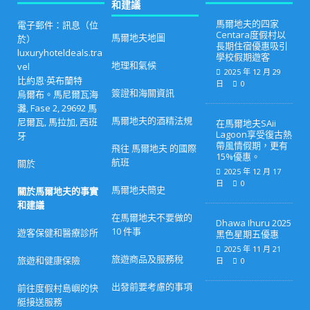
和建議
馬爾地夫的四家
電子郵件：訊息（位
Centara度假村以
馬爾地夫地圖
於）
長期住宿優惠吸引
luxuryhoteldeals.tra
學校假期遊客
地理和氣候
vel
2025 年 12 月 29
比約恩·英布蘭特
日
0
簽證和海關資訊
烏爾布。馬尼爾瓦海
灘, Fase 2, 29692 馬
馬爾地夫的酒精法規
尼爾瓦, 馬拉加, 西班
在馬爾地夫SAii
Lagoon享受復古熱
牙
帶風情假期，更有
飛往 馬爾地夫 的國際
15%優惠。
航班
關於
2025 年 12 月 17
日
0
馬爾地夫簡史
關於馬爾地夫的事實
和建議
在馬爾地夫不要做的
Dhawa Ihuru 2025
10 件事
遊客保健和醫療診所
黑色星期五優惠
2025 年 11 月 21
旅遊商品及服務稅
旅遊和健康保險
日
0
出發前要考慮的事項
前往度假村島嶼的快
艇接送服務