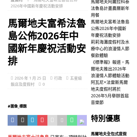
馬爾地夫阿麗拉科泰
2026年中國新年慶祝活動安排
店及度假村
法魯島計畫農曆新年
用餐
[ 2026 年 1 月 25 日 ]
馬爾
馬爾地夫富希法魯
馬爾地夫富希法魯島
地夫富希法魯島公佈2026年
公佈2026年中國新
島公佈2026年中
年慶祝活動安排
中國新年慶祝活動安排
莉莉海灘度假村及水
國新年慶祝活動安
五星級飯店及度假村
療中心的浪漫情人節
餐飲體驗
排
[ 2026 年 1 月 21 日 ]
莉莉
《標準報》報道，馬
爾地夫推出2026年
海灘度假村及水療中心的浪
浪漫情人節體驗活動
2026 年 1 月 25 日
行政
五星級
漫情人節餐飲體驗
五星
阿瓦尼+法雷斯馬爾
飯店及度假村
0
地夫度假村將於
級飯店及度假村
2026年5月舉辦首屆
[ 2026 年 1 月 19 日 ]
《標
音樂節
#圖像_標題
準報》報道，馬爾地夫推出
特別優惠
2026年浪漫情人節體驗活動
五星級飯店及度假村
馬爾地夫全包式度假