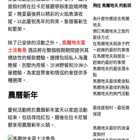
飛往 馬爾地夫 的航班
度假村將在拉卡尼餐廳舉辦家庭燒烤晚
宴。晚宴最後將以精彩的火焰表演收
為什麼你應該去馬爾
尾，以此慶祝馬年的到來，象徵著新生
地夫
和繁榮。.
預訂馬爾地夫之旅的
最佳方式
除了已安排的活動之外，,
馬爾地夫富
在馬爾地夫與孩子們
士法魯島
酒店將在整個假期期間提供其
一起做的最好的事情
在馬爾地夫與朋友一
標誌性的餐飲體驗。選擇包括私人海灘
起做的最好的事情
晚餐、別墅內用餐、沙洲野餐和沙洲小
馬爾地夫的最佳潛水
屋體驗，為家庭聚會和情侶約會提供多
點
種選擇。.
馬爾地夫最佳衝浪點
馬爾地夫最佳釣魚點
農曆新年
馬爾地夫的熱門活動
最佳度假村，最低價
慶祝活動將於農曆新年當天以家庭活動
保證
結束，包括尋找紅包，隨後在拉卡尼餐
廳享用農曆新年火鍋。.
馬爾地夫最好的浪漫
度假村