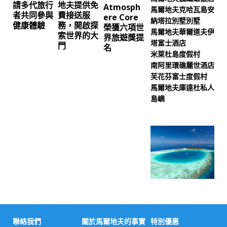
請多代旅行
地夫提供免
Atmosph
馬爾地夫克哈瓦島安
者共同參與
費接送服
ere Core
納塔拉別墅別墅
健康體驗
務，開啟探
榮獲六項世
馬爾地夫華爾道夫伊
索世界的大
界旅遊獎提
塔富士酒店
門
名
米萊杜島度假村
南阿里環礁麗世酒店
芙花芬富士度假村
馬爾地夫庫達杜私人
島嶼
聯絡我們
關於馬爾地夫的事實
特別優惠