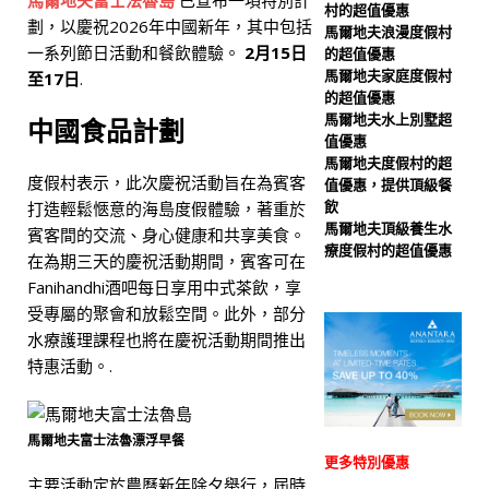
馬爾地夫富士法魯島
已宣布一項特別計
村的超值優惠
[ 2026 年 1 月 8 日 ]
阿瓦
劃，以慶祝2026年中國新年，其中包括
馬爾地夫浪漫度假村
一系列節日活動和餐飲體驗。
2月15日
的超值優惠
尼+法雷斯馬爾地夫度假村
馬爾地夫家庭度假村
至17日
.
將於2026年5月舉辦首屆音
的超值優惠
馬爾地夫水上別墅超
中國食品計劃
樂節
五星級飯店及度假
值優惠
馬爾地夫度假村的超
村
度假村表示，此次慶祝活動旨在為賓客
值優惠，提供頂級餐
飲
打造輕鬆愜意的海島度假體驗，著重於
馬爾地夫頂級養生水
賓客間的交流、身心健康和共享美食。
療度假村的超值優惠
在為期三天的慶祝活動期間，賓客可在
Fanihandhi酒吧每日享用中式茶飲，享
受專屬的聚會和放鬆空間。此外，部分
水療護理課程也將在慶祝活動期間推出
特惠活動。.
馬爾地夫富士法魯漂浮早餐
更多特別優惠
主要活動定於農曆新年除夕舉行，屆時