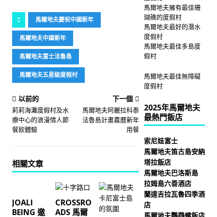
馬爾地夫擁有最佳珊
瑚礁的度假村
馬爾地夫慶祝中國新年
馬爾地夫最好的潛水
度假村
馬爾地夫中國新年
馬爾地夫最佳多島度
假村
馬爾地夫富士法魯島
馬爾地夫五星級度假村
馬爾地夫最佳無障礙
度假村
以前的
下一個
2025年馬爾地夫
莉莉海灘度假村及水
馬爾地夫阿麗拉科泰
最熱門飯店
療中心的浪漫情人節
法魯島計畫農曆新年
餐飲體驗
用餐
索尼娃富士
馬爾地夫笛古島安納
塔拉飯店
相關文章
馬爾地夫巴洛斯島
拉姆島六善酒店
蘭達吉拉瓦魯四季酒
JOALI
CROSSRO
店
BEING 邀
ADS 馬爾
馬爾地夫鸚鵡螺飯店