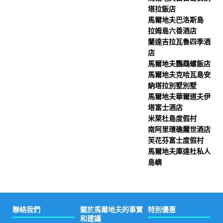
塔拉飯店
馬爾地夫巴洛斯島
拉姆島六善酒店
蘭達吉拉瓦魯四季酒
店
馬爾地夫鸚鵡螺飯店
馬爾地夫克哈瓦島安
納塔拉別墅別墅
馬爾地夫華爾道夫伊
塔富士酒店
米萊杜島度假村
南阿里環礁麗世酒店
芙花芬富士度假村
馬爾地夫庫達杜私人
島嶼
聯絡我們
關於馬爾地夫的事實
特別優惠
和建議