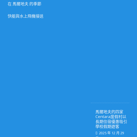
2
在 馬爾地夫 的季節
6
年
指
快艇與水上飛機接送
南
）
2
0
2
6
年
3
月
1
0
日
0
馬爾地夫的四家
Centara度假村以
長期住宿優惠吸引
學校假期遊客
2025 年 12 月 29