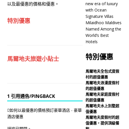
以及最優惠的價格和優惠。
new era of luxury
global Best of the Best
with Ocean
Signature Villas
rankings
五星級飯店及
特別優惠
Milaidhoo Maldives
度假村
Named Among the
World’s Best
[ 6 月 17, 2026 ]
Sun
Hotels
Siyam Vilu Reef introduces
特別優惠
馬爾地夫旅遊小貼士
new era of luxury with
Ocean Signature Villas
馬爾地夫全包式度假
村的超值優惠
五星級飯店及度假村
馬爾地夫浪漫度假村
[ 6 月 11, 2026 ]
的超值優惠
馬爾地夫家庭度假村
1 引用通告/PINGBACK
Milaidhoo Maldives
的超值優惠
馬爾地夫水上別墅超
Named Among the
如何以最優惠的價格預訂豪華酒店 - 豪華
值優惠
酒店優惠
World’s Best Hotels
五
馬爾地夫度假村的超
值優惠，提供頂級餐
星級飯店及度假村
評論已關閉。.
飲