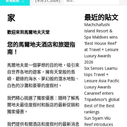
[ 6 月 21, 2026 ]
新聞動態
Machchafushi Island
家
最近的貼文
Resort & Spa Maldives
Machchafushi
wins ‘Best House Reef’ at
Island Resort &
歡迎來到馬爾地夫天堂
Spa Maldives wins
Travel + Leisure Luxury
‘Best House Reef’
您的馬爾地夫酒店和旅遊指
Awards 2026
五星級飯
at Travel + Leisure
南！
Luxury Awards
店及度假村
2026
馬爾地夫是一個夢想的目的地，吸引來
[ 6 月 20, 2026 ]
Six
Six Senses Laamu
自世界各地的遊客，擁有天堂般的島
tops Travel +
Senses Laamu tops Travel
嶼、碧綠的海水、夢幻般的潛水地點、
Leisure Asia Pacific
白色的沙灘和豪華的度假村。
Luxury Awards
+ Leisure Asia Pacific
Canareef enters
Luxury Awards
五星級
我們精心挑選了獨家優惠：隨時了解馬
Tripadvisor’s global
爾地夫最佳度假村和飯店的最新促銷和
Best of the Best
飯店及度假村
獨家優惠。
rankings
[ 6 月 17, 2026 ]
Canareef
Sun Siyam Vilu
我們提供有關酒店和度假村的最新消息
Reef introduces
enters Tripadvisor’s