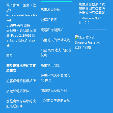
馬爾地夫聖塔拉格
電子郵件：訊息（位
蘭德潟湖度假酒店
馬爾地夫地圖
於）
推出浪漫度假套餐
luxuryhoteldeals.tra
2026 年 4 月 27
地理和氣候
vel
日
0
比約恩·英布蘭特
簽證和海關資訊
烏爾布。馬尼爾瓦海
灘, Fase 2, 29692 馬
馬
馬爾地夫的酒精法規
尼爾瓦, 馬拉加, 西班
爾
地
牙
夫
飛往 馬爾地夫 的國際
豪
航班
關於
華
度
馬爾地夫簡史
假
關於馬爾地夫的事實
村
和建議
最
在馬爾地夫不要做的
佳
10 件事
遊客保健和醫療診所
復
活
節
旅遊商品及服務稅
旅遊和健康保險
優
惠
出發前要考慮的事項
前往度假村島嶼的快
（
2
艇接送服務
0