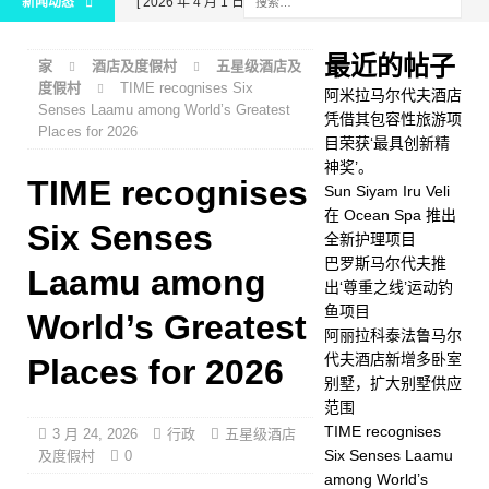
新闻动态
[ 2026 年 4 月 1 日 ]
阿米拉
马尔代夫酒店凭借其包容性
最近的帖子
家
酒店及度假村
五星级酒店及
旅游项目荣获‘最具创新精神
度假村
TIME recognises Six
阿米拉马尔代夫酒店
Senses Laamu among World’s Greatest
奖’。
五星级酒店及度假
凭借其包容性旅游项
Places for 2026
目荣获‘最具创新精
村
神奖’。
TIME recognises
[ 2026 年 3 月 30 日 ]
Sun
Sun Siyam Iru Veli
在 Ocean Spa 推出
Siyam Iru Veli 在 Ocean
Six Senses
全新护理项目
Spa 推出全新护理项目
巴罗斯马尔代夫推
Laamu among
出‘尊重之线’运动钓
健康
鱼项目
World’s Greatest
阿丽拉科泰法鲁马尔
[ 2026 年 3 月 30 日 ]
巴罗
代夫酒店新增多卧室
Places for 2026
斯马尔代夫推出‘尊重之
别墅，扩大别墅供应
范围
线’运动钓鱼项目
钓鱼
TIME recognises
3 月 24, 2026
行政
五星级酒店
[ 2026 年 3 月 26 日 ]
阿丽
Six Senses Laamu
及度假村
0
among World’s
拉科泰法鲁马尔代夫酒店新