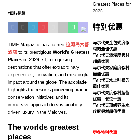
Greatest Places for
增多卧室别墅，扩大别墅供
2026
#图片标题
应范围
五星级酒店及度
特别优惠
假村
[ 3 月 24, 2026 ]
TIME
马尔代夫全包式度假
TIME Magazine has named
拉姆岛六善
村的最佳优惠
酒店
to its prestigious
World’s Greatest
recognises Six Senses
马尔代夫浪漫度假村
Places of 2026
list, recognising
超值优惠
Laamu among World’s
destinations that offer extraordinary
马尔代夫家庭度假村
Greatest Places for 2026
最佳优惠
experiences, innovation, and meaningful
马尔代夫水上别墅的
impact around the globe. The accolade
五星级酒店及度假村
最佳优惠
highlights the resort’s pioneering marine
马尔代夫度假村超值
conservation initiatives and its
优惠，餐饮一流
immersive approach to sustainability-
马尔代夫顶级养生水
疗度假村超值优惠
driven luxury in the Maldives.
The worlds greatest
更多特别优惠
places