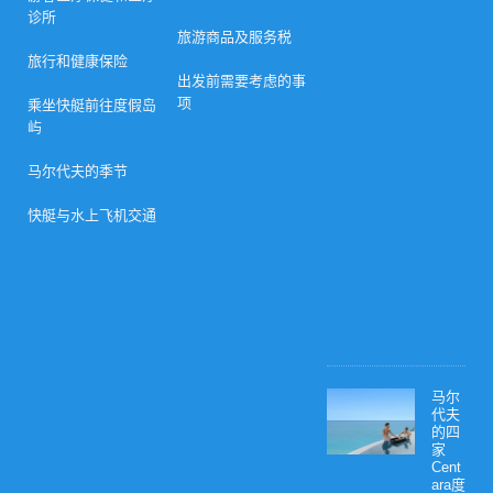
6
诊所
年
旅游商品及服务税
指
旅行和健康保险
南
出发前需要考虑的事
）
项
乘坐快艇前往度假岛
屿
2
0
2
马尔代夫的季节
6
年
快艇与水上飞机交通
3
月
1
0
日
0
马尔
代夫
的四
家
Cent
ara度