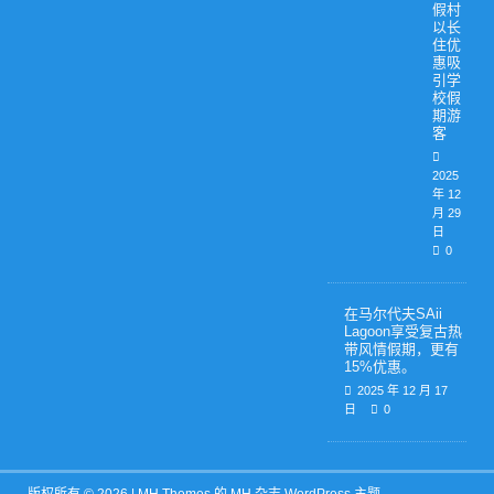
假村
以长
住优
惠吸
引学
校假
期游
客
2025
年 12
月 29
日
0
在马尔代夫SAii
Lagoon享受复古热
带风情假期，更有
15%优惠。
2025 年 12 月 17
日
0
版权所有 © 2026 |
MH Themes
的 MH 杂志 WordPress 主题