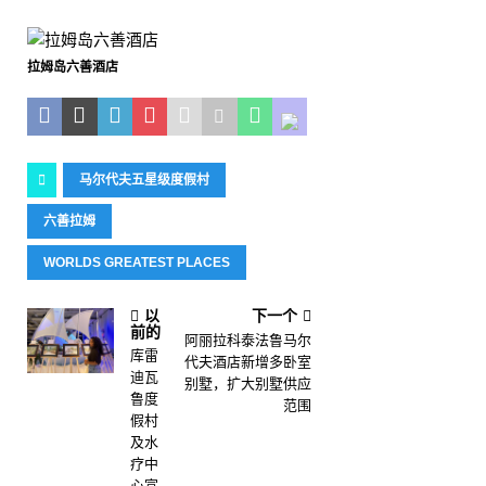
拉姆岛六善酒店
马尔代夫五星级度假村
六善拉姆
WORLDS GREATEST PLACES
以
下一个
前的
阿丽拉科泰法鲁马尔
库雷
代夫酒店新增多卧室
迪瓦
别墅，扩大别墅供应
鲁度
范围
假村
及水
疗中
心宣