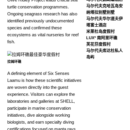
马尔代夫克哈瓦岛安
turtle conservation programmes.
纳塔拉别墅别墅
Ongoing seagrass research has also
马尔代夫华尔道夫伊
identified previously undocumented
塔富士酒店
species and confirmed these
米莱杜岛度假村
ecosystems as vital nurseries for reef
LUX* 南阿里环礁
fish.
芙花芬度假村
马尔代夫库达杜私人
岛屿
拉姆环礁
A defining element of Six Senses
Laamu is how these scientific initiatives
are woven directly into the guest
experience. Visitors can explore the
laboratories and galleries at SHELL,
participate in marine conservation
initiatives, dive alongside working
biologists, and earn specialty diving
certifications focused on manta rays