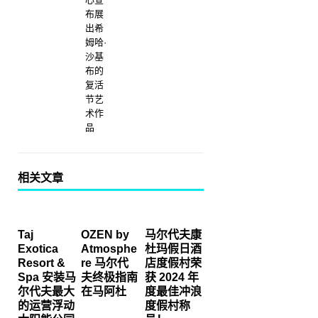
布展
出希
姆哈·
沙基
布的
复活
节艺
术作
品
相关文章
Taj
OZEN by
马尔代夫康
Exotica
Atmosphe
杜玛假日酒
Resort &
re 马尔代
店度假村荣
Spa 安装马
夫终极指南
获 2024 年
尔代夫最大
在马阿杜
度最佳冲浪
的运营浮动
度假村称