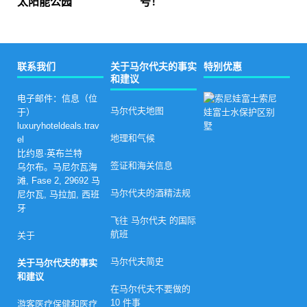
太阳能公园
号！
联系我们
关于马尔代夫的事实
特别优惠
和建议
马
电子邮件：信息（位
尔
马尔代夫地图
于）
代
luxuryhoteldeals.trav
夫
地理和气候
el
豪
华
比约恩·英布兰特
度
签证和海关信息
乌尔布。马尼尔瓦海
假
滩, Fase 2, 29692 马
村
马尔代夫的酒精法规
尼尔瓦, 马拉加, 西班
最
佳
牙
复
飞往 马尔代夫 的国际
活
航班
关于
节
优
马尔代夫简史
惠
关于马尔代夫的事实
（
和建议
2
在马尔代夫不要做的
0
10 件事
游客医疗保健和医疗
2