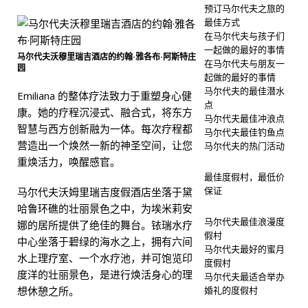
预订马尔代夫之旅的
最佳方式
在马尔代夫与孩子们
一起做的最好的事情
马尔代夫沃穆里瑞吉酒店的约翰·雅各布·阿斯特庄
在马尔代夫与朋友一
园
起做的最好的事情
马尔代夫的最佳潜水
Emiliana 的整体疗法致力于重塑身心健
点
康。她的疗程沉浸式、融合式，将东方
马尔代夫最佳冲浪点
智慧与西方创新融为一体。每次疗程都
马尔代夫最佳钓鱼点
营造出一个焕然一新的神圣空间，让您
马尔代夫的热门活动
重焕活力，唤醒感官。
最佳度假村，最低价
保证
马尔代夫沃姆里瑞吉度假酒店坐落于黛
哈鲁环礁的壮丽景色之中，为埃米莉安
马尔代夫最佳浪漫度
娜的居所提供了绝佳的舞台。铱瑞水疗
假村
中心坐落于碧绿的海水之上，拥有六间
马尔代夫最好的蜜月
水上理疗室、一个水疗池，并可饱览印
度假村
度洋的壮丽景色，是进行焕活身心的理
马尔代夫最适合举办
想休憩之所。
婚礼的度假村