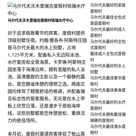
马尔代夫最好的家庭
度假村
马尔代夫最佳全包式
马尔代夫沃木里瑞吉度假村铱瑞水疗中心
家庭度假村
马尔代夫最好的成人
对于追求极致奢华的宾客，度假村提供
度假村
顶级别墅住宿。约翰·雅各布·阿斯特庄园
马尔代夫最好的全包
是马尔代夫最大的水上别墅，占地
式度假村
最佳成人全包式度假
1,725平方米，配备私人无边际泳池、
村
水疗套房和全景海景。卡罗琳·阿斯特庄
马尔代夫最好的水上
园坐落于海滩沿岸，拥有宽敞的私人泳
别墅
池、装潢雅致的主卧以及一个僻静的露
马尔代夫最佳豪华度
台，是您静谧休憩的理想之选。两座庄
假村
马尔代夫最佳美食度
园均体现了精致舒适的格调，并配备瑞
假村
吉标志性的管家服务。无论是在水上甲
马尔代夫最好的水疗
板上欣赏日落，还是漫步于原始海岸
度假村
线，这些别墅都是您休憩放松、重焕活
马尔代夫拥有最佳珊
力的绝佳场所。
瑚礁的度假村
马尔代夫最佳潜水度
假村
本月初，度假村邀请宾客体验了桧山真