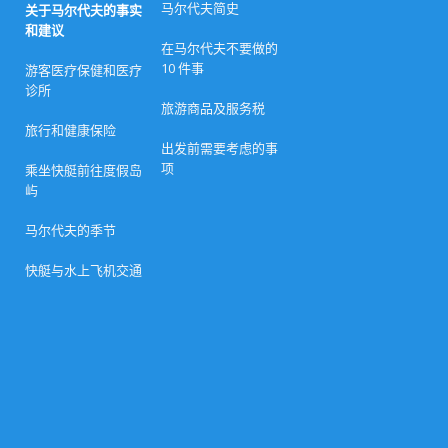
马尔代夫简史
假
关于马尔代夫的事实
村
和建议
最
在马尔代夫不要做的
佳
10 件事
游客医疗保健和医疗
复
活
诊所
节
旅游商品及服务税
优
旅行和健康保险
惠
出发前需要考虑的事
（
项
2
乘坐快艇前往度假岛
0
屿
2
6
马尔代夫的季节
年
指
南
快艇与水上飞机交通
）
2
0
2
6
年
3
月
1