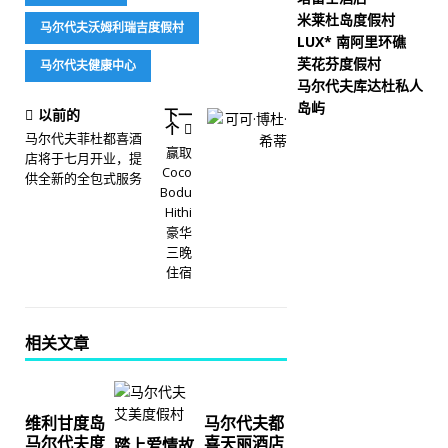
米莱杜岛度假村
马尔代夫沃姆利瑞吉度假村
LUX* 南阿里环礁
芙花芬度假村
马尔代夫健康中心
马尔代夫库达杜私人
岛屿
以前的
下一
个
马尔代夫菲杜都喜酒
赢取
店将于七月开业，提
Coco
供全新的全包式服务
Bodu
Hithi
豪华
三晚
住宿
相关文章
维利甘度岛
马尔代夫都
马尔代夫度
喜天丽酒店
踏上爱情故