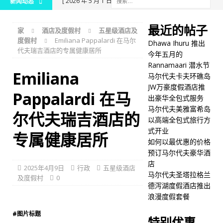
[ 2026 年 5 月 1 日 ]
新闻动态
Dhawa Ihuru 推出今年五月
最近的帖子
家
酒店及度假村
五星级酒店及
的 Rannamaari 潜水节
度假村
Emiliana Pappalardi 在马尔
Dhawa Ihuru 推出
代夫瑞吉酒店的专属健康居所
五星级酒店及度假村
今年五月的
Rannamaari 潜水节
[ 2026 年 4 月 30 日 ]
马尔
Emiliana
马尔代夫卡夫环礁岛
代夫卡夫环礁岛JW万豪度假
JW万豪度假酒店推
Pappalardi 在马
出豪华全包式服务
酒店推出豪华全包式服务
马尔代夫美雅富希岛
尔代夫瑞吉酒店的
五星级酒店及度假村
以高端全包式旅行方
式开业
专属健康居所
[ 2026 年 4 月 30 日 ]
马尔
如何以最优惠的价格
预订马尔代夫豪华酒
代夫美雅富希岛以高端全包
店
2025年4月9日
行政
五星级酒店
式旅行方式开业
五星级
马尔代夫圣塔拉格兰
及度假村
0
德泻湖度假酒店推出
酒店及度假村
浪漫度假套餐
[ 2026 年 4 月 29 日 ]
如何
#图片标题
特别优惠
以最优惠的价格预订马尔代