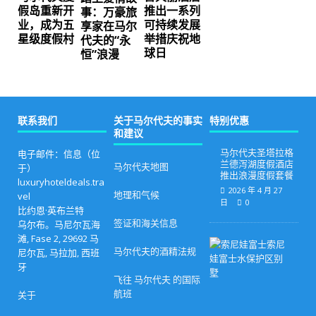
假岛重新开
推出一系列
事：万豪旅
业，成为五
可持续发展
享家在马尔
星级度假村
举措庆祝地
代夫的“永
球日
恒”浪漫
联系我们
关于马尔代夫的事实
特别优惠
和建议
马尔代夫圣塔拉格
电子邮件：信息（位
兰德泻湖度假酒店
马尔代夫地图
于）
推出浪漫度假套餐
luxuryhoteldeals.tra
2026 年 4 月 27
地理和气候
vel
日
0
比约恩·英布兰特
签证和海关信息
乌尔布。马尼尔瓦海
滩, Fase 2, 29692 马
马
马尔代夫的酒精法规
尼尔瓦, 马拉加, 西班
尔
代
牙
夫
飞往 马尔代夫 的国际
豪
航班
关于
华
度