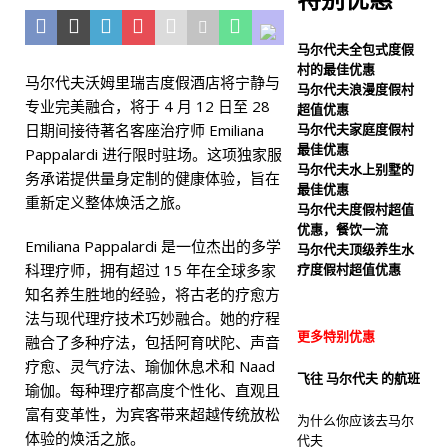
夫豪华酒店
旅游新闻
马尔代夫全包式度假
[ 2026 年 4 月 27 日 ]
马尔
村的最佳优惠
马尔代夫沃姆里瑞吉度假酒店将宁静与
马尔代夫浪漫度假村
代夫圣塔拉格兰德泻湖度假
专业完美融合，将于 4 月 12 日至 28
超值优惠
日期间接待著名客座治疗师 Emiliana
马尔代夫家庭度假村
酒店推出浪漫度假套餐
最佳优惠
Pappalardi 进行限时驻场。这项独家服
五星级酒店及度假村
马尔代夫水上别墅的
务承诺提供量身定制的健康体验，旨在
最佳优惠
重新定义整体焕活之旅。
马尔代夫度假村超值
优惠，餐饮一流
Emiliana Pappalardi 是一位杰出的多学
马尔代夫顶级养生水
科理疗师，拥有超过 15 年在全球多家
疗度假村超值优惠
知名养生胜地的经验，将古老的疗愈方
法与现代理疗技术巧妙融合。她的疗程
更多特别优惠
融合了多种疗法，包括阿育吠陀、声音
疗愈、灵气疗法、瑜伽休息术和 Naad
飞往 马尔代夫 的航班
瑜伽。每种理疗都高度个性化、直观且
富有变革性，为宾客带来超越传统放松
为什么你应该去马尔
体验的焕活之旅。
代夫