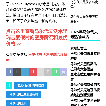
马尔代夫最佳多岛度
子 (Mariko Hiyama) 的“疗愈时光”，体
假村
验她备受赞誉的面部反射疗法和整体疗
法。桧山真子疗愈时光于4月4日圆满结
马尔代夫最佳无障碍
束，留下了众多焕然一新的宾客。
度假村
点击这里查看马尔代夫沃木里
2025年马尔代夫
最热销酒店
瑞吉度假村的空房情况和最优
价格 >>
索尼娃富士
马尔代夫笛古岛安纳
有关更多信息
马尔代夫沃木里瑞吉度假
塔拉
村
马尔代夫巴洛斯岛
拉姆岛六善酒店
兰达吉拉瓦鲁四季酒
店
马尔代夫鹦鹉螺酒店
埃米利安娜·帕帕拉迪
马尔代夫克哈瓦岛安
马尔代夫五星级度假村
纳塔拉别墅别墅
马尔代夫华尔道夫伊
马尔代夫温泉
塔富士酒店