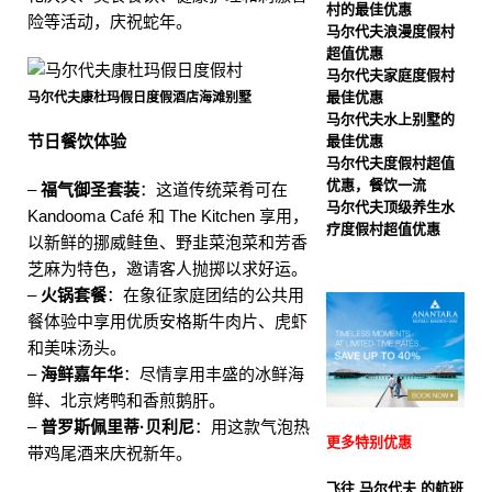
村的最佳优惠
折扣，并提供免费接送服
险等活动，庆祝蛇年。
马尔代夫浪漫度假村
超值优惠
务。
特别优惠
马尔代夫家庭度假村
[ 2025 年 11 月 13 日 ]
诺
最佳优惠
马尔代夫康杜玛假日度假酒店海滩别墅
马尔代夫水上别墅的
瓦马尔代夫蜜月之旅，55%
节日餐饮体验
最佳优惠
马尔代夫度假村超值
优惠
特别优惠
优惠，餐饮一流
–
福气御圣套装
：这道传统菜肴可在
马尔代夫顶级养生水
Kandooma Café 和 The Kitchen 享用，
疗度假村超值优惠
以新鲜的挪威鲑鱼、野韭菜泡菜和芳香
芝麻为特色，邀请客人抛掷以求好运。
–
火锅套餐
：在象征家庭团结的公共用
餐体验中享用优质安格斯牛肉片、虎虾
和美味汤头。
–
海鲜嘉年华
：尽情享用丰盛的冰鲜海
鲜、北京烤鸭和香煎鹅肝。
–
普罗斯佩里蒂·贝利尼
：用这款气泡热
更多特别优惠
带鸡尾酒来庆祝新年。
飞往 马尔代夫 的航班