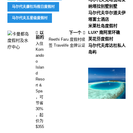
纳塔拉别墅别墅
马尔代夫康杜玛假日度假村
马尔代夫华尔道夫伊
马尔代夫五星级度假村
塔富士酒店
米莱杜岛度假村
LUX* 南阿里环礁
以
下一个
前的
芙花芬度假村
Reethi Faru 度假村续
入住
签 Travelife 金牌认证
马尔代夫库达杜私人
Kom
岛屿
ando
o
Islan
d
Reso
rt &
Spa
，可
节省
30%
，起
价为
$355