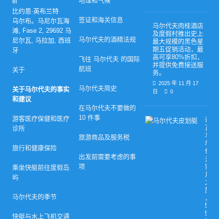
地理和气候
el
比约恩·英布兰特
签证和海关信息
乌尔布。马尼尔瓦海
马尔代夫肉桂酒店
滩, Fase 2, 29692 马
及度假村推出史上
马尔代夫的酒精法规
尼尔瓦, 马拉加, 西班
最大规模的黑色星
期五促销活动，最
牙
高可享80%折扣，
飞往 马尔代夫 的国际
并提供免费接送服
航班
关于
务。
2025 年 11 月 17
马尔代夫简史
关于马尔代夫的事实
日
0
和建议
在马尔代夫不要做的
10 件事
游客医疗保健和医疗
诺
瓦
诊所
马
旅游商品及服务税
尔
旅行和健康保险
代
出发前需要考虑的事
夫
项
蜜
乘坐快艇前往度假岛
月
屿
之
旅
马尔代夫的季节
，
5
5
快艇与水上飞机交通