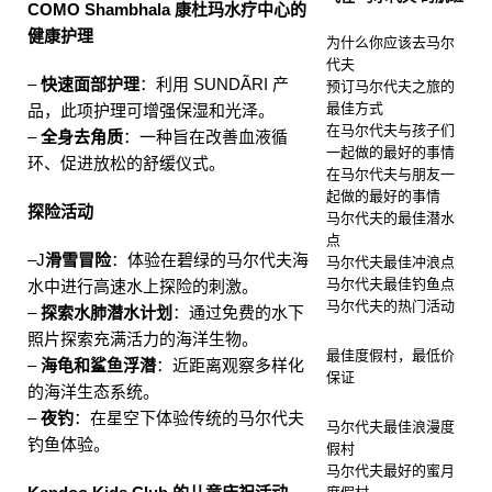
COMO Shambhala 康杜玛水疗中心的
健康护理
为什么你应该去马尔
代夫
–
快速面部护理
：利用 SUNDÃRI 产
预订马尔代夫之旅的
最佳方式
品，此项护理可增强保湿和光泽。
在马尔代夫与孩子们
–
全身去角质
：一种旨在改善血液循
一起做的最好的事情
环、促进放松的舒缓仪式。
在马尔代夫与朋友一
起做的最好的事情
探险活动
马尔代夫的最佳潜水
点
–J
滑雪冒险
：体验在碧绿的马尔代夫海
马尔代夫最佳冲浪点
马尔代夫最佳钓鱼点
水中进行高速水上探险的刺激。
马尔代夫的热门活动
–
探索水肺潜水计划
：通过免费的水下
照片探索充满活力的海洋生物。
最佳度假村，最低价
–
海龟和鲨鱼浮潜
：近距离观察多样化
保证
的海洋生态系统。
–
夜钓
：在星空下体验传统的马尔代夫
马尔代夫最佳浪漫度
钓鱼体验。
假村
马尔代夫最好的蜜月