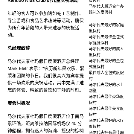
Kandoo Kids Club 的儿童庆祝活动
度假村
马尔代夫最适合举办
婚礼的度假村
年轻的客人可以参加诸如蛇工艺制作、
寻宝游戏和食品艺术趣味等活动，确保
马尔代夫最好的家庭
为所有年龄段的人带来难忘的庆祝活
度假村
动。
马尔代夫最佳全包式
家庭度假村
总经理致辞
马尔代夫最好的成人
度假村
马尔代夫最好的全包
马尔代夫康杜玛假日度假酒店总经理
式度假村
Mark Eletr 表示：“农历新年是欢乐、繁
最佳成人全包式度假
荣和团聚的节日。我们很高兴为宾客提
村
供一场欢乐的庆祝活动，其中充满了难
马尔代夫最好的水上
忘的体验、精致的餐饮和宁静的时刻。”
别墅
马尔代夫最佳豪华度
假村
度假村概况
马尔代夫最佳美食度
假村
马尔代夫康杜玛假日度假酒店位于南马
马尔代夫最好的水疗
累环礁，距离维拉纳国际机场仅 40 分
度假村
钟船程，拥有迷人的海滩、摇曳的棕榈
马尔代夫拥有最佳珊