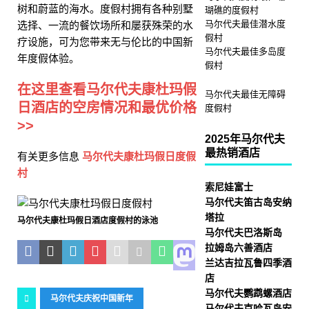
树和蔚蓝的海水。度假村拥有各种别墅
瑚礁的度假村
马尔代夫最佳潜水度
选择、一流的餐饮场所和屡获殊荣的水
假村
疗设施，可为您带来无与伦比的中国新
马尔代夫最佳多岛度
年度假体验。
假村
在这里查看马尔代夫康杜玛假
马尔代夫最佳无障碍
日酒店的空房情况和最优价格
度假村
>>
2025年马尔代夫
最热销酒店
有关更多信息
马尔代夫康杜玛假日度假
村
索尼娃富士
马尔代夫笛古岛安纳
塔拉
马尔代夫康杜玛假日酒店度假村的泳池
马尔代夫巴洛斯岛
拉姆岛六善酒店
兰达吉拉瓦鲁四季酒
店
马尔代夫鹦鹉螺酒店
马尔代夫庆祝中国新年
马尔代夫克哈瓦岛安