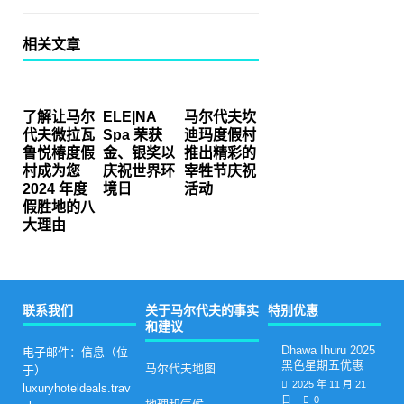
相关文章
了解让马尔
ELE|NA
马尔代夫坎
代夫微拉瓦
Spa 荣获
迪玛度假村
鲁悦椿度假
金、银奖以
推出精彩的
村成为您
庆祝世界环
宰牲节庆祝
2024 年度
境日
活动
假胜地的八
大理由
联系我们
关于马尔代夫的事实
特别优惠
和建议
Dhawa Ihuru 2025
电子邮件：信息（位
黑色星期五优惠
马尔代夫地图
于）
2025 年 11 月 21
luxuryhoteldeals.trav
日
0