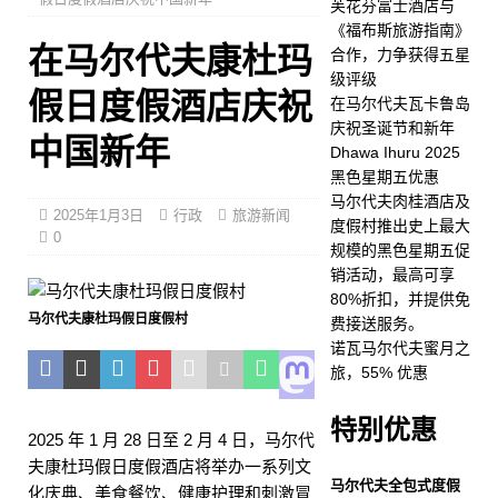
芙花芬富士酒店与
星级评级
五星级酒店及
《福布斯旅游指南》
在马尔代夫康杜玛
合作，力争获得五星
度假村
级评级
假日度假酒店庆祝
[ 2025 年 11 月 24 日 ]
在
在马尔代夫瓦卡鲁岛
庆祝圣诞节和新年
马尔代夫瓦卡鲁岛庆祝圣诞
中国新年
Dhawa Ihuru 2025
节和新年
五星级酒店及
黑色星期五优惠
马尔代夫肉桂酒店及
度假村
2025年1月3日
行政
旅游新闻
度假村推出史上最大
0
规模的黑色星期五促
[ 2025 年 11 月 21 日 ]
销活动，最高可享
Dhawa Ihuru 2025 黑色星
80%折扣，并提供免
马尔代夫康杜玛假日度假村
费接送服务。
期五优惠
特别优惠
诺瓦马尔代夫蜜月之
[ 2025 年 11 月 17 日 ]
马
旅，55% 优惠
尔代夫肉桂酒店及度假村推
特别优惠
2025 年 1 月 28 日至 2 月 4 日，马尔代
出史上最大规模的黑色星期
夫康杜玛假日度假酒店将举办一系列文
五促销活动，最高可享80%
马尔代夫全包式度假
化庆典、美食餐饮、健康护理和刺激冒