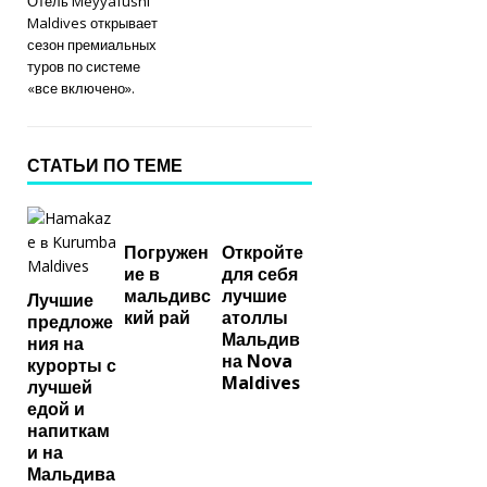
Отель Meyyafushi
Maldives открывает
сезон премиальных
туров по системе
«все включено».
СТАТЬИ ПО ТЕМЕ
Погружен
Откройте
ие в
для себя
мальдивс
лучшие
Лучшие
кий рай
атоллы
предложе
Мальдив
ния на
на Nova
курорты с
Maldives
лучшей
едой и
напиткам
и на
Мальдива