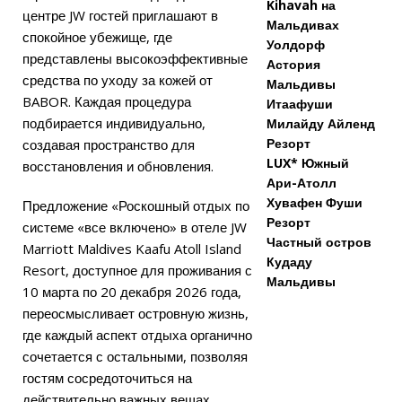
Kihavah на
центре JW гостей приглашают в
Мальдивах
спокойное убежище, где
Уолдорф
представлены высокоэффективные
Астория
средства по уходу за кожей от
Мальдивы
BABOR. Каждая процедура
Итаафуши
подбирается индивидуально,
Милайду Айленд
Резорт
создавая пространство для
LUX* Южный
восстановления и обновления.
Ари-Атолл
Хувафен Фуши
Предложение «Роскошный отдых по
Резорт
системе «все включено» в отеле JW
Частный остров
Marriott Maldives Kaafu Atoll Island
Кудаду
Resort, доступное для проживания с
Мальдивы
10 марта по 20 декабря 2026 года,
переосмысливает островную жизнь,
где каждый аспект отдыха органично
сочетается с остальными, позволяя
гостям сосредоточиться на
действительно важных вещах.