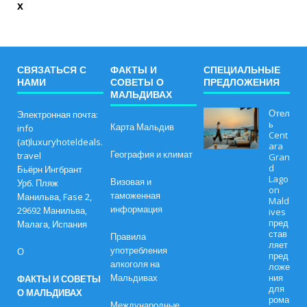
х
СВЯЗАТЬСЯ С
ФАКТЫ И
СПЕЦИАЛЬНЫЕ
НАМИ
СОВЕТЫ О
ПРЕДЛОЖЕНИЯ
МАЛЬДИВАХ
Отел
Электронная почта:
ь
Карта Мальдив
info
Cent
(at)luxuryhoteldeals.
ara
География и климат
travel
Gran
d
Бьёрн Ингбрант
Lago
Визовая и
Урб. Пляж
on
таможенная
Манильва, Fase 2,
Mald
информация
29692 Манильва,
ives
пред
Малага, Испания
став
Правила
ляет
употребления
О
пред
алкоголя на
ложе
Мальдивах
ния
ФАКТЫ И СОВЕТЫ
для
О МАЛЬДИВАХ
рома
Международные