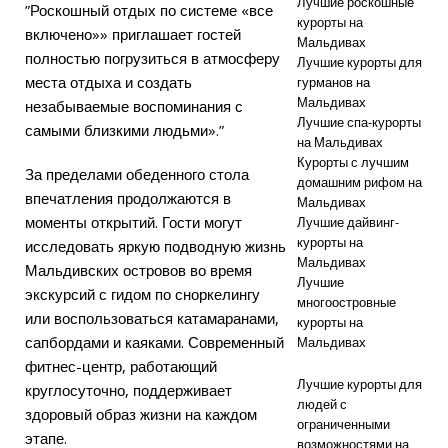
Лучшие роскошные
”Роскошный отдых по системе «все
курорты на
включено»» приглашает гостей
Мальдивах
полностью погрузиться в атмосферу
Лучшие курорты для
места отдыха и создать
гурманов на
Мальдивах
незабываемые воспоминания с
Лучшие спа-курорты
самыми близкими людьми».”
на Мальдивах
Курорты с лучшим
За пределами обеденного стола
домашним рифом на
впечатления продолжаются в
Мальдивах
моменты открытий. Гости могут
Лучшие дайвинг-
курорты на
исследовать яркую подводную жизнь
Мальдивах
Мальдивских островов во время
Лучшие
экскурсий с гидом по сноркелингу
многоостровные
или воспользоваться катамаранами,
курорты на
сапбордами и каяками. Современный
Мальдивах
фитнес-центр, работающий
Лучшие курорты для
круглосуточно, поддерживает
людей с
здоровый образ жизни на каждом
ограниченными
этапе.
возможностями на