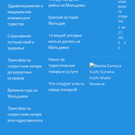
нтич
рейсы на Мальдивы
Здравоохранение и
еско
го
медицинские
отды
Краткая история
клиники для
ха.
Мальдив
туристов
Ап
27,
10 вещей, которые
Страхование
202
нельзя делать на
путешествий и
6
Мальдивах
здоровья
0
Налог на
Трансфер на
Л
туристические
скоростном катере
у
товары и услуги
до курортных
ч
островов
ш
Что следует учесть
и
е
перед поездкой
Времена года на
п
Мальдивах
а
с
Трансфер на
х
а
скоростном катере
л
или гидросамолете
ь
н
ы