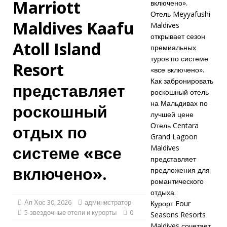
Marriott
включено».
Отель Meyyafushi
роскошный
Maldives Kaafu
Maldives
отдых по
открывает сезон
Atoll Island
премиальных
системе «все
туров по системе
Resort
включено».
«все включено».
Как забронировать
представляет
5-
роскошный отель
ЗВЕЗДОЧНЫЕ
на Мальдивах по
роскошный
лучшей цене
ОТЕЛИ И
Отель Centara
отдых по
КУРОРТЫ
Grand Lagoon
системе «все
Maldives
[30 апреля
представляет
включено».
предложения для
2026 г.]
Отель
романтического
Meyyafushi
отдыха.
Ап Хос 30, 2026
администратор
Курорт Four
Maldives
5-звездочные отели и курорты
0
Seasons Resorts
открывает
Maldives сочетает