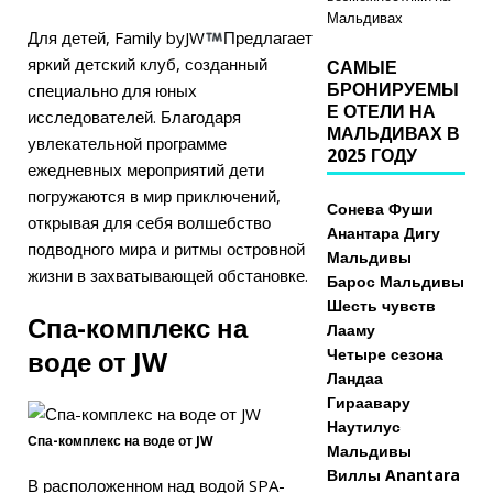
Мальдивах
Для детей, Family byJW
Предлагает
яркий детский клуб, созданный
САМЫЕ
БРОНИРУЕМЫ
специально для юных
Е ОТЕЛИ НА
исследователей. Благодаря
МАЛЬДИВАХ В
увлекательной программе
2025 ГОДУ
ежедневных мероприятий дети
погружаются в мир приключений,
Сонева Фуши
открывая для себя волшебство
Анантара Дигу
подводного мира и ритмы островной
Мальдивы
жизни в захватывающей обстановке.
Барос Мальдивы
Шесть чувств
Спа-комплекс на
Лааму
воде от JW
Четыре сезона
Ландаа
Гираавару
Наутилус
Спа-комплекс на воде от JW
Мальдивы
Виллы Anantara
В расположенном над водой SPA-