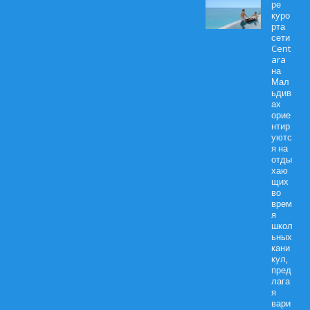
ре
куро
рта
сети
Cent
ara
на
Мал
ьдив
ах
орие
нтир
уютс
я на
отды
хаю
щих
во
врем
я
школ
ьных
кани
кул,
пред
лага
я
вари