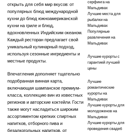
семейный
серфинга на
открыть для себя мир вкусов: от
Мальдивах
популярных блюд международной
отдых с
Лучшие места для
кухни до блюд южноамериканской
рыбалки на
изучением
кухни на гриле и блюд,
Мальдивах
Популярные
подводного
вдохновленных Индийским океаном.
развлечения на
Каждый ресторан предлагает свой
мира.
5-
Мальдивах
уникальный кулинарный подход,
ЗВЕЗДОЧНЫЕ
используя сезонные ингредиенты и
Лучшие курорты с
местные продукты.
ОТЕЛИ И
гарантией лучшей
цены
КУРОРТЫ
Впечатления дополняет тщательно
подобранная винная карта,
Лучшие
романтические
включающая шампанское премиум-
курорты на
класса, коллекцию вин из известных
Мальдивах
регионов и авторские коктейли. Гости
Лучшие курорты для
также могут насладиться широким
молодоженов на
ассортиментом крепких спиртных
Мальдивах
Лучшие курорты для
напитков, отборного пива и
проведения свадеб
безалкогольных напитков, от