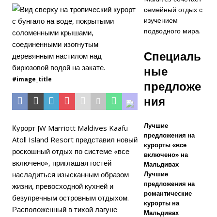
семейный отдых с
сезон
изучением
премиальных
подводного мира.
туров по
Специаль
системе «все
ные
включено».
#image_title
предложе
5-
ния
ЗВЕЗДОЧНЫЕ
Лучшие
ОТЕЛИ И
Курорт JW Marriott Maldives Kaafu
предложения на
Atoll Island Resort представил новый
КУРОРТЫ
курорты «все
роскошный отдых по системе «все
включено» на
[29 апреля
включено», приглашая гостей
Мальдивах
насладиться изысканным образом
Лучшие
2026 г.]
Как
предложения на
жизни, превосходной кухней и
забронироват
романтические
безупречным островным отдыхом.
курорты на
Расположенный в тихой лагуне
ь роскошный
Мальдивах