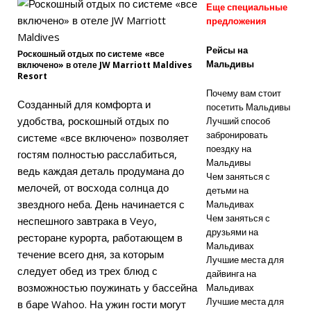
Еще специальные
романтическог
предложения
о отдыха.
Рейсы на
Роскошный отдых по системе «все
5-
Мальдивы
включено» в отеле JW Marriott Maldives
Resort
ЗВЕЗДОЧНЫЕ
Почему вам стоит
ОТЕЛИ И
Созданный для комфорта и
посетить Мальдивы
удобства, роскошный отдых по
Лучший способ
КУРОРТЫ
забронировать
системе «все включено» позволяет
поездку на
[19 апреля
гостям полностью расслабиться,
Мальдивы
ведь каждая деталь продумана до
2026 г.]
Чем заняться с
мелочей, от восхода солнца до
детьми на
Курорт Four
звездного неба. День начинается с
Мальдивах
Чем заняться с
неспешного завтрака в Veyo,
Seasons
друзьями на
ресторане курорта, работающем в
Resorts
Мальдивах
течение всего дня, за которым
Лучшие места для
Maldives
следует обед из трех блюд с
дайвинга на
возможностью поужинать у бассейна
Мальдивах
сочетает
Лучшие места для
в баре Wahoo. На ужин гости могут