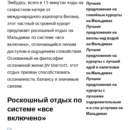
Эмбудху, всего в 15 минутах езды на
Лучшие
отель на
скоростном катере от
предложения на
семейные курорты
Мальдивах по
международного аэропорта Велана,
на Мальдивах
этот частный островной курорт
лучшей цене
Лучшие
предлагает роскошный отдых на
предложения на
НОВОСТИ
Мальдивах по системе «все
виллы над водой
включено», отличающийся легким
на Мальдивах
ТУРИЗМА
Лучшие
доступом и ощущением спокойствия.
[27 апреля
предложения на
Основанный на философии
курорты с лучшей
2026 г.]
Отель
осознанной жизни JW Marriott, этот
едой и напитками
отдых призван способствовать
на Мальдивах
Centara Grand
осознанности, балансу и значимым
Лучшие
Lagoon
предложения на
связям.
курорты с
Maldives
лучшими
Роскошный отдых по
оздоровительным
представляет
системе «все
и и спа-услугами на
Мальдивах
предложения
включено»
для