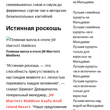
на Мальдивах
свежевыжатых соков и смузи до
фирменных сортов чая и авторских
Лучшие семейные
безалкогольных коктейлей.
курорты на
Мальдивах
Истинная роскошь
Лучшие семейные
курорты «все
включено» на
Мальдивах
Лучшие курорты
Пляжная вилла в отеле JW Marriott
только для
Maldives
взрослых на
Мальдивах
“Истинная роскошь — это
Лучшие курорты
способность присутствовать в
«все включено» на
Мальдивах
настоящем моменте и с легкостью
Лучшие курорты
переживать каждое мгновение”, —
«все включено»
сказал Шрикант Деварапалли,
только для
генеральный менеджер.,
JW
взрослых
Marriott Maldives Kaafu Atoll
Лучшие виллы над
водой на Мальдивах
Island Resort
. “Наше предложение