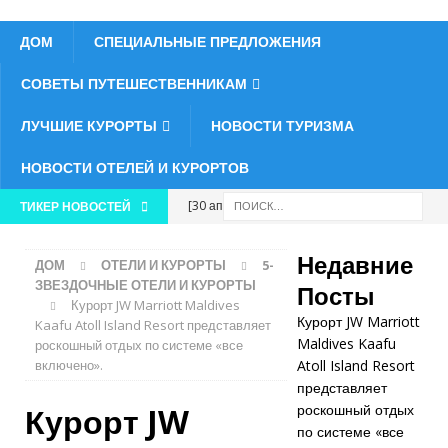
ДОМ
СПЕЦИАЛЬНЫЕ ПРЕДЛОЖЕНИЯ
СОВЕТЫ ПУТЕШЕСТВЕННИКАМ
ЛУЧШИЕ КУРОРТЫ
НОВОСТИ ТУРИЗМА
НОВОСТИ ОТЕЛЕЙ И КУРОРТОВ
[30 апреля
ТИКЕР НОВОСТЕЙ
2026 г.]
Недавние
ДОМ
ОТЕЛИ И КУРОРТЫ
5-
Курорт JW
ЗВЕЗДОЧНЫЕ ОТЕЛИ И КУРОРТЫ
Посты
Курорт JW Marriott Maldives
Marriott
Курорт JW Marriott
Kaafu Atoll Island Resort представляет
Maldives Kaafu
Maldives Kaafu
роскошный отдых по системе «все
включено».
Atoll Island Resort
Atoll Island
представляет
Курорт JW
роскошный отдых
Resort
по системе «все
представляет